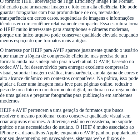
O formato HEIF, abreviação de High Efficiency Image File Format,
foi criado para armazenar imagem e foto com alta eficiência. Ele pode
guardar fotografias com boa profundidade de cor, metadados,
transparência em certos casos, sequências de imagens e informações
técnicas em um contêiner relativamente compacto. Essa estrutura torna
o HEIF muito interessante para smartphones e câmeras modernas,
porque um único arquivo pode conservar qualidade elevada ocupando
menos espaço do que formatos mais antigos.
O interesse por HEIF para AVIF aparece justamente quando o usuário
quer manter a lógica de compressão eficiente, mas precisa de um
formato ainda mais adequado para a web atual. O AVIF, baseado no
codec AV1, foi desenvolvido para entregar excelente compressão
visual, suportar imagem estática, transparência, ampla gama de cores e
alto alcance dinâmico em contextos compatíveis. Na prática, isso pode
ajudar a fazer uma imagem mais leve para páginas online, reduzir o
peso de uma foto em um documento digital, melhorar o carregamento
de uma galeria e preparar fotografias para publicação em ambientes
modernos.
HEIF e AVIF pertencem a uma geração de formatos que busca
resolver o mesmo problema: como conservar qualidade visual sem
criar arquivos enormes. A diferença está no ecossistema, no suporte
prático e nas necessidades do usuário. O HEIF é muito associado ao
iPhone e a dispositivos Apple, enquanto o AVIF ganhou popularidade
por seu desempenho em navegadores, sistemas web e fluxos de