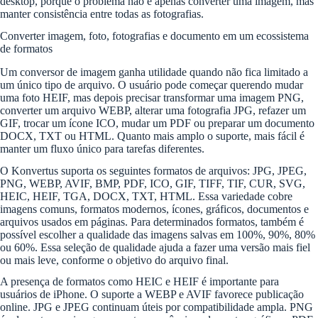
desktop, porque o problema não é apenas converter uma imagem, mas
manter consistência entre todas as fotografias.
Converter imagem, foto, fotografias e documento em um ecossistema
de formatos
Um conversor de imagem ganha utilidade quando não fica limitado a
um único tipo de arquivo. O usuário pode começar querendo mudar
uma foto HEIF, mas depois precisar transformar uma imagem PNG,
converter um arquivo WEBP, alterar uma fotografia JPG, refazer um
GIF, trocar um ícone ICO, mudar um PDF ou preparar um documento
DOCX, TXT ou HTML. Quanto mais amplo o suporte, mais fácil é
manter um fluxo único para tarefas diferentes.
O Konvertus suporta os seguintes formatos de arquivos: JPG, JPEG,
PNG, WEBP, AVIF, BMP, PDF, ICO, GIF, TIFF, TIF, CUR, SVG,
HEIC, HEIF, TGA, DOCX, TXT, HTML. Essa variedade cobre
imagens comuns, formatos modernos, ícones, gráficos, documentos e
arquivos usados em páginas. Para determinados formatos, também é
possível escolher a qualidade das imagens salvas em 100%, 90%, 80%
ou 60%. Essa seleção de qualidade ajuda a fazer uma versão mais fiel
ou mais leve, conforme o objetivo do arquivo final.
A presença de formatos como HEIC e HEIF é importante para
usuários de iPhone. O suporte a WEBP e AVIF favorece publicação
online. JPG e JPEG continuam úteis por compatibilidade ampla. PNG