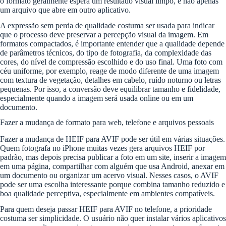
o formato geralmente espera um resultado visual limpo, e não apenas
um arquivo que abre em outro aplicativo.
A expressão sem perda de qualidade costuma ser usada para indicar
que o processo deve preservar a percepção visual da imagem. Em
formatos compactados, é importante entender que a qualidade depende
de parâmetros técnicos, do tipo de fotografia, da complexidade das
cores, do nível de compressão escolhido e do uso final. Uma foto com
céu uniforme, por exemplo, reage de modo diferente de uma imagem
com textura de vegetação, detalhes em cabelo, ruído noturno ou letras
pequenas. Por isso, a conversão deve equilibrar tamanho e fidelidade,
especialmente quando a imagem será usada online ou em um
documento.
Fazer a mudança de formato para web, telefone e arquivos pessoais
Fazer a mudança de HEIF para AVIF pode ser útil em várias situações.
Quem fotografa no iPhone muitas vezes gera arquivos HEIF por
padrão, mas depois precisa publicar a foto em um site, inserir a imagem
em uma página, compartilhar com alguém que usa Android, anexar em
um documento ou organizar um acervo visual. Nesses casos, o AVIF
pode ser uma escolha interessante porque combina tamanho reduzido e
boa qualidade perceptiva, especialmente em ambientes compatíveis.
Para quem deseja passar HEIF para AVIF no telefone, a prioridade
costuma ser simplicidade. O usuário não quer instalar vários aplicativos