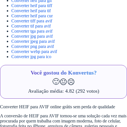
Converter heif para gif
Converter heif para tiff
Converter heif para tif
Converter heif para cur
Converter tiff para avif
Converter tif para avif
Converter tga para avif
Converter jpg para avif
Converter jpeg para avif
Converter png para avif
Converter webp para avif
Converter jpg para ico
Você gostou do Konvertus?
🙂
😐
☹️
Avaliação média:
4.82
(292 votos)
Converter HEIF para AVIF online grátis sem perda de qualidade
A conversão de HEIF para AVIF tornou-se uma solução cada vez mais
procurada por quem trabalha com imagem moderna, foto de celular,
fotografia feita no iPhone, arquivos de câmera, galerias pessoais e