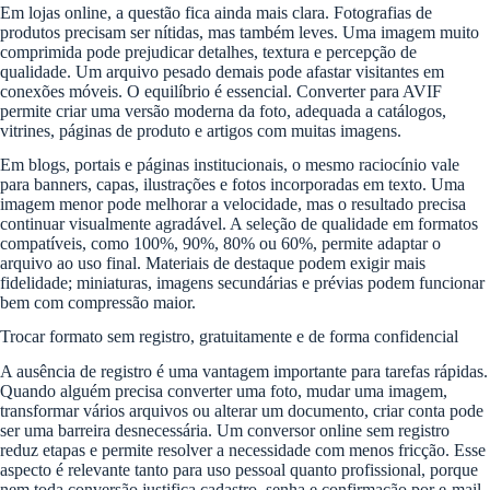
Em lojas online, a questão fica ainda mais clara. Fotografias de
produtos precisam ser nítidas, mas também leves. Uma imagem muito
comprimida pode prejudicar detalhes, textura e percepção de
qualidade. Um arquivo pesado demais pode afastar visitantes em
conexões móveis. O equilíbrio é essencial. Converter para AVIF
permite criar uma versão moderna da foto, adequada a catálogos,
vitrines, páginas de produto e artigos com muitas imagens.
Em blogs, portais e páginas institucionais, o mesmo raciocínio vale
para banners, capas, ilustrações e fotos incorporadas em texto. Uma
imagem menor pode melhorar a velocidade, mas o resultado precisa
continuar visualmente agradável. A seleção de qualidade em formatos
compatíveis, como 100%, 90%, 80% ou 60%, permite adaptar o
arquivo ao uso final. Materiais de destaque podem exigir mais
fidelidade; miniaturas, imagens secundárias e prévias podem funcionar
bem com compressão maior.
Trocar formato sem registro, gratuitamente e de forma confidencial
A ausência de registro é uma vantagem importante para tarefas rápidas.
Quando alguém precisa converter uma foto, mudar uma imagem,
transformar vários arquivos ou alterar um documento, criar conta pode
ser uma barreira desnecessária. Um conversor online sem registro
reduz etapas e permite resolver a necessidade com menos fricção. Esse
aspecto é relevante tanto para uso pessoal quanto profissional, porque
nem toda conversão justifica cadastro, senha e confirmação por e-mail.