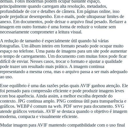
demais. Fotos modernas podem ocupar bastante espaço,
principalmente quando carregam alta resolução, metadados,
profundidade de cor e detalhes de câmera. Em páginas online, isso
pode prejudicar desempenho. Em e-mails, pode ultrapassar limites de
anexo. Em documentos, pode deixar o arquivo final pesado. Refazer a
imagem em outro formato é uma forma de reduzir o volume sem
necessariamente comprometer a leitura visual.
A redução de tamanho é especialmente útil quando há várias
fotografias. Um álbum inteiro em formato pesado pode ocupar muito
espaço no telefone. Uma pasta de imagens para um site pode aumentar
o tempo de carregamento. Um documento com muitas fotos pode ficar
difícil de enviar. Nesses casos, trocar o formato e ajustar a qualidade
pode trazer um resultado mais prático. A imagem continua
representando a mesma cena, mas o arquivo passa a ser mais adequado
ao uso.
Esse equilíbrio é uma das razões pelas quais AVIF ganhou atenção. Ele
foi pensado para compressão eficiente e pode produzir imagens leves
com boa aparência. Ainda assim, a melhor escolha depende do
contexto. JPG continua amplo. PNG continua útil para transparência e
gráficos. WEBP é comum na web. PDF serve para documento. SVG
atende gráficos vetoriais. AVIF se destaca quando o objetivo é imagem
moderna, compacta e visualmente eficiente.
Mudar imagem para AVIF mantendo compatibilidade com o uso final