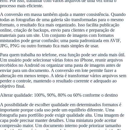
erro. Por isso, trabalhar com vários arquivos de uma vez torna o
processo mais eficiente.
A conversão em massa também ajuda a manter consistência. Quando
todas as fotografias de uma galeria são transformadas para o mesmo
formato, o resultado fica mais organizado. Isso facilita publicação
online, criação de backups, envio para clientes e preparação de
materiais para um site. Um conjunto de imagens com formatos
misturados pode gerar confusão; uma pasta padronizada em AVIF,
JPG, PNG ou outro formato fica mais simples de usar.
Para quem trabalha no telefone, essa função pode ser ainda mais útil.
Um usuário pode selecionar várias fotos no iPhone, reunir arquivos
recebidos no Android ou organizar uma pasta de imagens antes de
enviar para um documento. A conversão em lote permite fazer a
alteração em menos tempo. A ideia é transformar vários arquivos sem
perder o controle, mantendo o resultado coerente e adequado ao
objetivo final.
Alterar qualidade: 100%, 90%, 80% ou 60% conforme o destino
A possibilidade de escolher qualidade em determinados formatos é
importante porque cada uso pede um equilíbrio diferente. Uma
fotografia para portfólio pode exigir qualidade alta. Uma imagem de
capa pode precisar manter detalhes. Uma miniatura pode aceitar
compressão maior. Um documento interno pode priorizar tamanho