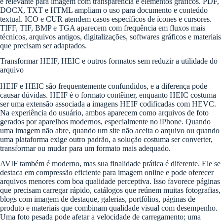
é relevante para imagem com transparência e elementos gráficos. PDF,
DOCX, TXT e HTML ampliam o uso para documento e conteúdo
textual. ICO e CUR atendem casos específicos de ícones e cursores.
TIFF, TIF, BMP e TGA aparecem com frequência em fluxos mais
técnicos, arquivos antigos, digitalizações, softwares gráficos e materiais
que precisam ser adaptados.
Transformar HEIF, HEIC e outros formatos sem reduzir a utilidade do
arquivo
HEIF e HEIC são frequentemente confundidos, e a diferença pode
causar dúvidas. HEIF é o formato contêiner, enquanto HEIC costuma
ser uma extensão associada a imagens HEIF codificadas com HEVC.
Na experiência do usuário, ambos aparecem como arquivos de foto
gerados por aparelhos modernos, especialmente no iPhone. Quando
uma imagem não abre, quando um site não aceita o arquivo ou quando
uma plataforma exige outro padrão, a solução costuma ser converter,
transformar ou mudar para um formato mais adequado.
AVIF também é moderno, mas sua finalidade prática é diferente. Ele se
destaca em compressão eficiente para imagem online e pode oferecer
arquivos menores com boa qualidade perceptiva. Isso favorece páginas
que precisam carregar rápido, catálogos que reúnem muitas fotografias,
blogs com imagem de destaque, galerias, portfólios, páginas de
produto e materiais que combinam qualidade visual com desempenho.
Uma foto pesada pode afetar a velocidade de carregamento; uma