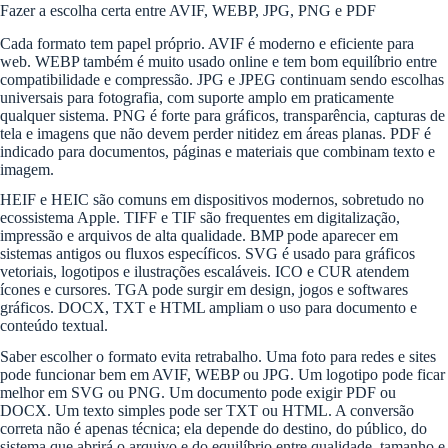
Fazer a escolha certa entre AVIF, WEBP, JPG, PNG e PDF
Cada formato tem papel próprio. AVIF é moderno e eficiente para
web. WEBP também é muito usado online e tem bom equilíbrio entre
compatibilidade e compressão. JPG e JPEG continuam sendo escolhas
universais para fotografia, com suporte amplo em praticamente
qualquer sistema. PNG é forte para gráficos, transparência, capturas de
tela e imagens que não devem perder nitidez em áreas planas. PDF é
indicado para documentos, páginas e materiais que combinam texto e
imagem.
HEIF e HEIC são comuns em dispositivos modernos, sobretudo no
ecossistema Apple. TIFF e TIF são frequentes em digitalização,
impressão e arquivos de alta qualidade. BMP pode aparecer em
sistemas antigos ou fluxos específicos. SVG é usado para gráficos
vetoriais, logotipos e ilustrações escaláveis. ICO e CUR atendem
ícones e cursores. TGA pode surgir em design, jogos e softwares
gráficos. DOCX, TXT e HTML ampliam o uso para documento e
conteúdo textual.
Saber escolher o formato evita retrabalho. Uma foto para redes e sites
pode funcionar bem em AVIF, WEBP ou JPG. Um logotipo pode ficar
melhor em SVG ou PNG. Um documento pode exigir PDF ou
DOCX. Um texto simples pode ser TXT ou HTML. A conversão
correta não é apenas técnica; ela depende do destino, do público, do
sistema que abrirá o arquivo e do equilíbrio entre qualidade, tamanho e