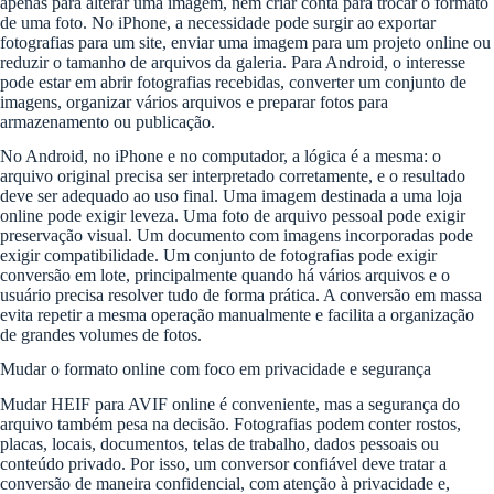
apenas para alterar uma imagem, nem criar conta para trocar o formato
de uma foto. No iPhone, a necessidade pode surgir ao exportar
fotografias para um site, enviar uma imagem para um projeto online ou
reduzir o tamanho de arquivos da galeria. Para Android, o interesse
pode estar em abrir fotografias recebidas, converter um conjunto de
imagens, organizar vários arquivos e preparar fotos para
armazenamento ou publicação.
No Android, no iPhone e no computador, a lógica é a mesma: o
arquivo original precisa ser interpretado corretamente, e o resultado
deve ser adequado ao uso final. Uma imagem destinada a uma loja
online pode exigir leveza. Uma foto de arquivo pessoal pode exigir
preservação visual. Um documento com imagens incorporadas pode
exigir compatibilidade. Um conjunto de fotografias pode exigir
conversão em lote, principalmente quando há vários arquivos e o
usuário precisa resolver tudo de forma prática. A conversão em massa
evita repetir a mesma operação manualmente e facilita a organização
de grandes volumes de fotos.
Mudar o formato online com foco em privacidade e segurança
Mudar HEIF para AVIF online é conveniente, mas a segurança do
arquivo também pesa na decisão. Fotografias podem conter rostos,
placas, locais, documentos, telas de trabalho, dados pessoais ou
conteúdo privado. Por isso, um conversor confiável deve tratar a
conversão de maneira confidencial, com atenção à privacidade e,