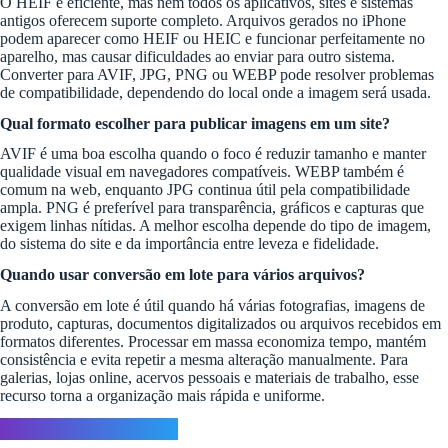
O HEIF é eficiente, mas nem todos os aplicativos, sites e sistemas
antigos oferecem suporte completo. Arquivos gerados no iPhone
podem aparecer como HEIF ou HEIC e funcionar perfeitamente no
aparelho, mas causar dificuldades ao enviar para outro sistema.
Converter para AVIF, JPG, PNG ou WEBP pode resolver problemas
de compatibilidade, dependendo do local onde a imagem será usada.
Qual formato escolher para publicar imagens em um site?
AVIF é uma boa escolha quando o foco é reduzir tamanho e manter
qualidade visual em navegadores compatíveis. WEBP também é
comum na web, enquanto JPG continua útil pela compatibilidade
ampla. PNG é preferível para transparência, gráficos e capturas que
exigem linhas nítidas. A melhor escolha depende do tipo de imagem,
do sistema do site e da importância entre leveza e fidelidade.
Quando usar conversão em lote para vários arquivos?
A conversão em lote é útil quando há várias fotografias, imagens de
produto, capturas, documentos digitalizados ou arquivos recebidos em
formatos diferentes. Processar em massa economiza tempo, mantém
consistência e evita repetir a mesma alteração manualmente. Para
galerias, lojas online, acervos pessoais e materiais de trabalho, esse
recurso torna a organização mais rápida e uniforme.
Deixe um comentário