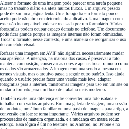
Alterar o formato de uma imagem pode parecer uma tarefa pequena,
mas no trabalho diário ela afeta muitos fluxos. Um arquivo pesado
pode deixar uma página lenta. Uma fotografia em formato pouco
aceito pode não abrir em determinado aplicativo. Uma imagem com
extensão incompatível pode ser recusada por um formulário. Várias
fotografias podem ocupar espaço demais no telefone. Um documento
pode ficar grande porque as imagens internas não foram otimizadas.
Trocar o formato, nesse contexto, é uma maneira de reorganizar o uso
do conteúdo visual.
Refazer uma imagem em AVIF não significa necessariamente mudar
sua aparência. A intenção, na maioria dos casos, é preservar a foto,
manter a composição, conservar as cores e apenas trocar o modo como
os dados são armazenados. A imagem continua sendo a mesma em
termos visuais, mas o arquivo passa a seguir outro padrão. Isso ajuda
quando o usuário precisa fazer uma versão mais leve, adaptar
fotografias para a internet, transformar imagens para uso em um site ou
mudar o formato para um fluxo de trabalho mais moderno.
Também existe uma diferença entre converter uma foto isolada e
trabalhar com vários arquivos. Em uma galeria de viagem, uma sessão
de produtos, um álbum familiar ou uma pasta de imagens para artigo, a
conversão em lote se torna importante. Vários arquivos podem ser
processados de maneira organizada, e a mudança em massa reduz
esforço. Essa lógica é útil no telefone, no Android, no iPhone e no