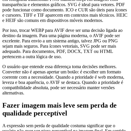
transparência e elementos gráficos. SVG é ideal para vetores. PDF
pode funcionar como documento. ICO e CUR são úteis para ícones
e cursores. TIFF e TIF aparecem em contextos mais técnicos. HEIC
e HEIF são comuns em dispositivos móveis modernos.
Por isso, trocar WEBP para AVIF deve ser uma decisão ligada ao
destino da imagem. Para uma página moderna, o AVIF pode ser
excelente. Para envio a um sistema antigo, talvez JPG ou PNG
sejam mais seguros. Para ícones vetoriais, SVG pode ser mais
adequado. Para documentos, PDF, DOCX, TXT ou HTML
pertencem a outra lógica de uso.
O usuário que entende essa diferença toma decisões melhores.
Converter não é apenas apertar um botão: é escolher um formato
coerente com a necessidade. Quando a prioridade é web moderna,
leveza e boa aparência, o AVIF se destaca. Quando a prioridade é
compatibilidade absoluta, pode ser necessário manter versões
alternativas.
Fazer imagem mais leve sem perda de
qualidade perceptível
A expressão sem perda de qualidade costuma significar que o
usuário não quer ver piora perceptível na imagem final. Em sentido