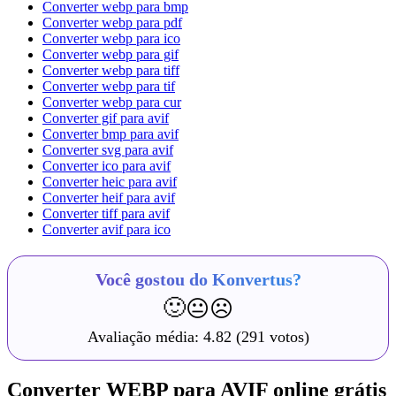
Converter webp para bmp
Converter webp para pdf
Converter webp para ico
Converter webp para gif
Converter webp para tiff
Converter webp para tif
Converter webp para cur
Converter gif para avif
Converter bmp para avif
Converter svg para avif
Converter ico para avif
Converter heic para avif
Converter heif para avif
Converter tiff para avif
Converter avif para ico
Você gostou do Konvertus?
🙂
😐
☹️
Avaliação média:
4.82
(291 votos)
Converter WEBP para AVIF online grátis