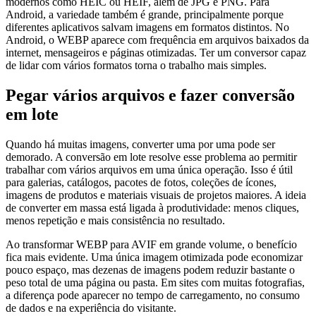
modernos como HEIC ou HEIF, além de JPG e PNG. Para
Android, a variedade também é grande, principalmente porque
diferentes aplicativos salvam imagens em formatos distintos. No
Android, o WEBP aparece com frequência em arquivos baixados da
internet, mensageiros e páginas otimizadas. Ter um conversor capaz
de lidar com vários formatos torna o trabalho mais simples.
Pegar vários arquivos e fazer conversão
em lote
Quando há muitas imagens, converter uma por uma pode ser
demorado. A conversão em lote resolve esse problema ao permitir
trabalhar com vários arquivos em uma única operação. Isso é útil
para galerias, catálogos, pacotes de fotos, coleções de ícones,
imagens de produtos e materiais visuais de projetos maiores. A ideia
de converter em massa está ligada à produtividade: menos cliques,
menos repetição e mais consistência no resultado.
Ao transformar WEBP para AVIF em grande volume, o benefício
fica mais evidente. Uma única imagem otimizada pode economizar
pouco espaço, mas dezenas de imagens podem reduzir bastante o
peso total de uma página ou pasta. Em sites com muitas fotografias,
a diferença pode aparecer no tempo de carregamento, no consumo
de dados e na experiência do visitante.