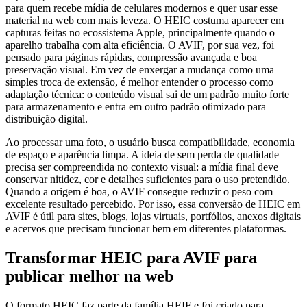
para quem recebe mídia de celulares modernos e quer usar esse
material na web com mais leveza. O HEIC costuma aparecer em
capturas feitas no ecossistema Apple, principalmente quando o
aparelho trabalha com alta eficiência. O AVIF, por sua vez, foi
pensado para páginas rápidas, compressão avançada e boa
preservação visual. Em vez de enxergar a mudança como uma
simples troca de extensão, é melhor entender o processo como
adaptação técnica: o conteúdo visual sai de um padrão muito forte
para armazenamento e entra em outro padrão otimizado para
distribuição digital.
Ao processar uma foto, o usuário busca compatibilidade, economia
de espaço e aparência limpa. A ideia de sem perda de qualidade
precisa ser compreendida no contexto visual: a mídia final deve
conservar nitidez, cor e detalhes suficientes para o uso pretendido.
Quando a origem é boa, o AVIF consegue reduzir o peso com
excelente resultado percebido. Por isso, essa conversão de HEIC em
AVIF é útil para sites, blogs, lojas virtuais, portfólios, anexos digitais
e acervos que precisam funcionar bem em diferentes plataformas.
Transformar HEIC para AVIF para
publicar melhor na web
O formato HEIC faz parte da família HEIF e foi criado para