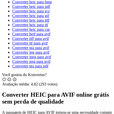
Converter heic para bmp
Converter heic para pdf
Converter heic para ico
Converter heic para gif
Converter heic para tiff
Converter heic para tif
Converter heic para cur
Converter heif para avif
Converter tiff para avif
Converter tif para avif
Converter tga para avif
Converter jpg para avif
Converter jpeg para avif
Converter png para avif
Converter tga para pdf
Você gostou do Konvertus?
🙂
😐
☹️
Avaliação média:
4.82
(293 votos)
Converter HEIC para AVIF online grátis
sem perda de qualidade
A passagem de HEIC para AVIF tornou-se uma necessidade comum