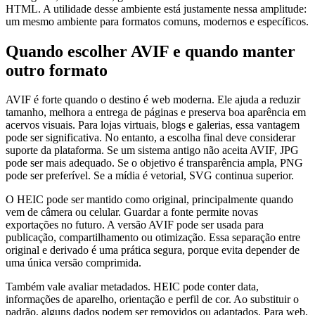
HTML. A utilidade desse ambiente está justamente nessa amplitude:
um mesmo ambiente para formatos comuns, modernos e específicos.
Quando escolher AVIF e quando manter
outro formato
AVIF é forte quando o destino é web moderna. Ele ajuda a reduzir
tamanho, melhora a entrega de páginas e preserva boa aparência em
acervos visuais. Para lojas virtuais, blogs e galerias, essa vantagem
pode ser significativa. No entanto, a escolha final deve considerar
suporte da plataforma. Se um sistema antigo não aceita AVIF, JPG
pode ser mais adequado. Se o objetivo é transparência ampla, PNG
pode ser preferível. Se a mídia é vetorial, SVG continua superior.
O HEIC pode ser mantido como original, principalmente quando
vem de câmera ou celular. Guardar a fonte permite novas
exportações no futuro. A versão AVIF pode ser usada para
publicação, compartilhamento ou otimização. Essa separação entre
original e derivado é uma prática segura, porque evita depender de
uma única versão comprimida.
Também vale avaliar metadados. HEIC pode conter data,
informações de aparelho, orientação e perfil de cor. Ao substituir o
padrão, alguns dados podem ser removidos ou adaptados. Para web,