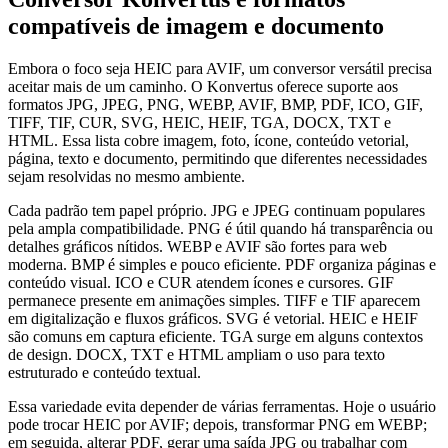
compatíveis de imagem e documento
Embora o foco seja HEIC para AVIF, um conversor versátil precisa
aceitar mais de um caminho. O Konvertus oferece suporte aos
formatos JPG, JPEG, PNG, WEBP, AVIF, BMP, PDF, ICO, GIF,
TIFF, TIF, CUR, SVG, HEIC, HEIF, TGA, DOCX, TXT e
HTML. Essa lista cobre imagem, foto, ícone, conteúdo vetorial,
página, texto e documento, permitindo que diferentes necessidades
sejam resolvidas no mesmo ambiente.
Cada padrão tem papel próprio. JPG e JPEG continuam populares
pela ampla compatibilidade. PNG é útil quando há transparência ou
detalhes gráficos nítidos. WEBP e AVIF são fortes para web
moderna. BMP é simples e pouco eficiente. PDF organiza páginas e
conteúdo visual. ICO e CUR atendem ícones e cursores. GIF
permanece presente em animações simples. TIFF e TIF aparecem
em digitalização e fluxos gráficos. SVG é vetorial. HEIC e HEIF
são comuns em captura eficiente. TGA surge em alguns contextos
de design. DOCX, TXT e HTML ampliam o uso para texto
estruturado e conteúdo textual.
Essa variedade evita depender de várias ferramentas. Hoje o usuário
pode trocar HEIC por AVIF; depois, transformar PNG em WEBP;
em seguida, alterar PDF, gerar uma saída JPG ou trabalhar com