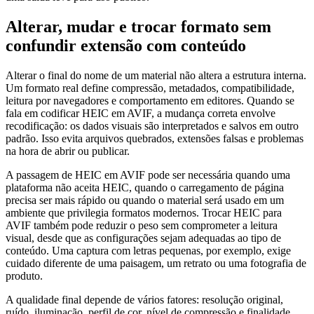
Alterar, mudar e trocar formato sem
confundir extensão com conteúdo
Alterar o final do nome de um material não altera a estrutura interna.
Um formato real define compressão, metadados, compatibilidade,
leitura por navegadores e comportamento em editores. Quando se
fala em codificar HEIC em AVIF, a mudança correta envolve
recodificação: os dados visuais são interpretados e salvos em outro
padrão. Isso evita arquivos quebrados, extensões falsas e problemas
na hora de abrir ou publicar.
A passagem de HEIC em AVIF pode ser necessária quando uma
plataforma não aceita HEIC, quando o carregamento de página
precisa ser mais rápido ou quando o material será usado em um
ambiente que privilegia formatos modernos. Trocar HEIC para
AVIF também pode reduzir o peso sem comprometer a leitura
visual, desde que as configurações sejam adequadas ao tipo de
conteúdo. Uma captura com letras pequenas, por exemplo, exige
cuidado diferente de uma paisagem, um retrato ou uma fotografia de
produto.
A qualidade final depende de vários fatores: resolução original,
ruído, iluminação, perfil de cor, nível de compressão e finalidade.