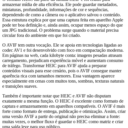
armazenar mídia de alta eficiência. Ele pode guardar metadados,
miniaturas, profundidade, informações de cor e sequências,
dependendo de como a câmera ou o aplicativo salvou o conteúdo.
Essa estrutura explica por que uma captura feita em aparelho Apple
pode ter boa definição e, ainda assim, ocupar menos espaço do que
um JPG tradicional. O problema surge quando o material precisa
circular fora do ambiente em que foi criado.
O AVIF tem outra vocação. Ele se apoia em tecnologias ligadas ao
codec AV1 e foi desenvolvido com foco em compactação moderna.
Em páginas na web, cada kilobyte conta: imagens pesadas atrasam
carregamento, prejudicam experiência móvel e aumentam consumo
de tráfego. Transformar HEIC para AVIF ajuda a preparar
conteúdos visuais para esse cenário, pois o AVIF consegue manter
aparência rica com tamanhos menores. Essa vantagem aparece
especialmente em cenas com muitos tons, sombras, texturas naturais
e transições suaves.
Também é importante notar que HEIC e AVIF não disputam
exatamente a mesma função. O HEIC é excelente como formato de
captura e armazenamento em aparelhos compatíveis. O AVIF é mais
forte como formato de entrega, publicação e otimização. Assim, criar
uma versão AVIF a partir do original não precisa eliminar a fonte:
muitas vezes, o melhor fluxo é guardar o HEIC como matriz e criar
uma saída leve para uso público.