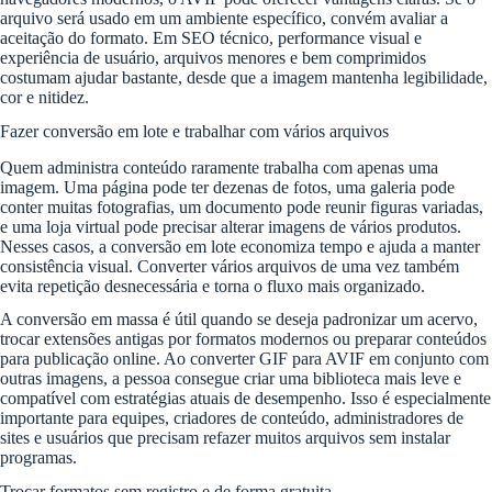
arquivo será usado em um ambiente específico, convém avaliar a
aceitação do formato. Em SEO técnico, performance visual e
experiência de usuário, arquivos menores e bem comprimidos
costumam ajudar bastante, desde que a imagem mantenha legibilidade,
cor e nitidez.
Fazer conversão em lote e trabalhar com vários arquivos
Quem administra conteúdo raramente trabalha com apenas uma
imagem. Uma página pode ter dezenas de fotos, uma galeria pode
conter muitas fotografias, um documento pode reunir figuras variadas,
e uma loja virtual pode precisar alterar imagens de vários produtos.
Nesses casos, a conversão em lote economiza tempo e ajuda a manter
consistência visual. Converter vários arquivos de uma vez também
evita repetição desnecessária e torna o fluxo mais organizado.
A conversão em massa é útil quando se deseja padronizar um acervo,
trocar extensões antigas por formatos modernos ou preparar conteúdos
para publicação online. Ao converter GIF para AVIF em conjunto com
outras imagens, a pessoa consegue criar uma biblioteca mais leve e
compatível com estratégias atuais de desempenho. Isso é especialmente
importante para equipes, criadores de conteúdo, administradores de
sites e usuários que precisam refazer muitos arquivos sem instalar
programas.
Trocar formatos sem registro e de forma gratuita