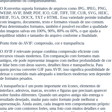
arquivamento ou compartilhamento.
O Konvertus suporta formatos de arquivos como JPG, JPEG, PNG,
WEBP, AVIF, BMP, PDF, ICO, GIF, TIFF, TIF, CUR, SVG, HEIC,
HEIF, TGA, DOCX, TXT e HTML. Essa variedade permite trabalhar
com imagens, documento, texto e formatos visuais de uso comum.
Para determinados formatos, também é possível escolher a qualidade
das imagens salvas em 100%, 90%, 80% ou 60%, o que ajuda a
equilibrar nitidez e tamanho do arquivo conforme a finalidade.
Ponto forte do AVIF: compressão, cor e transparência
O AVIF é relevante porque combina compressão eficiente com
recursos visuais modernos. Em comparação com formatos mais
antigos, ele pode representar imagens com melhor profundidade de cor
e lidar bem com áreas suaves, detalhes finos e transparência. Para
quem precisa converter GIF para AVIF, isso significa possibilidade de
deixar o conteúdo mais adequado a interfaces modernas sem depender
de formatos pesados.
A transparência é um ponto importante em ícones, elementos de
interface, adesivos, marcas, recortes e figuras que precisam aparecer
sobre fundos diferentes. Quando um arquivo antigo não entrega o
resultado desejado, mudar para outro formato pode melhorar a
apresentação. Ainda assim, cada imagem tem comportamento próprio:
uma arte com contornos fortes, uma foto com muitos detalhes e um