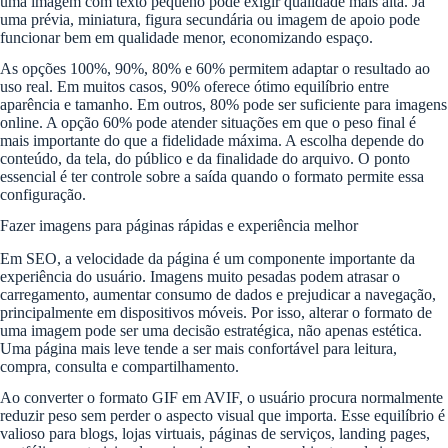
uma imagem com texto pequeno pode exigir qualidade mais alta. Já
uma prévia, miniatura, figura secundária ou imagem de apoio pode
funcionar bem em qualidade menor, economizando espaço.
As opções 100%, 90%, 80% e 60% permitem adaptar o resultado ao
uso real. Em muitos casos, 90% oferece ótimo equilíbrio entre
aparência e tamanho. Em outros, 80% pode ser suficiente para imagens
online. A opção 60% pode atender situações em que o peso final é
mais importante do que a fidelidade máxima. A escolha depende do
conteúdo, da tela, do público e da finalidade do arquivo. O ponto
essencial é ter controle sobre a saída quando o formato permite essa
configuração.
Fazer imagens para páginas rápidas e experiência melhor
Em SEO, a velocidade da página é um componente importante da
experiência do usuário. Imagens muito pesadas podem atrasar o
carregamento, aumentar consumo de dados e prejudicar a navegação,
principalmente em dispositivos móveis. Por isso, alterar o formato de
uma imagem pode ser uma decisão estratégica, não apenas estética.
Uma página mais leve tende a ser mais confortável para leitura,
compra, consulta e compartilhamento.
Ao converter o formato GIF em AVIF, o usuário procura normalmente
reduzir peso sem perder o aspecto visual que importa. Esse equilíbrio é
valioso para blogs, lojas virtuais, páginas de serviços, landing pages,