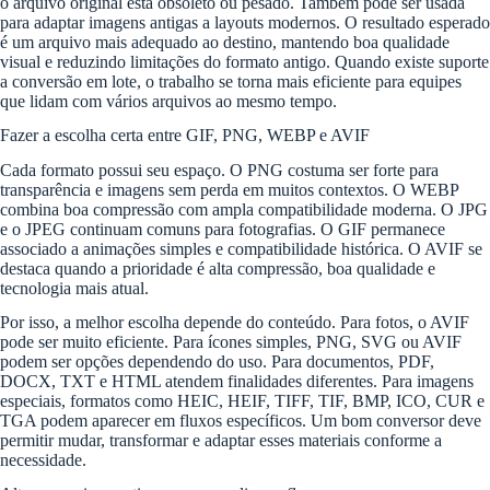
o arquivo original está obsoleto ou pesado. Também pode ser usada
para adaptar imagens antigas a layouts modernos. O resultado esperado
é um arquivo mais adequado ao destino, mantendo boa qualidade
visual e reduzindo limitações do formato antigo. Quando existe suporte
a conversão em lote, o trabalho se torna mais eficiente para equipes
que lidam com vários arquivos ao mesmo tempo.
Fazer a escolha certa entre GIF, PNG, WEBP e AVIF
Cada formato possui seu espaço. O PNG costuma ser forte para
transparência e imagens sem perda em muitos contextos. O WEBP
combina boa compressão com ampla compatibilidade moderna. O JPG
e o JPEG continuam comuns para fotografias. O GIF permanece
associado a animações simples e compatibilidade histórica. O AVIF se
destaca quando a prioridade é alta compressão, boa qualidade e
tecnologia mais atual.
Por isso, a melhor escolha depende do conteúdo. Para fotos, o AVIF
pode ser muito eficiente. Para ícones simples, PNG, SVG ou AVIF
podem ser opções dependendo do uso. Para documentos, PDF,
DOCX, TXT e HTML atendem finalidades diferentes. Para imagens
especiais, formatos como HEIC, HEIF, TIFF, TIF, BMP, ICO, CUR e
TGA podem aparecer em fluxos específicos. Um bom conversor deve
permitir mudar, transformar e adaptar esses materiais conforme a
necessidade.