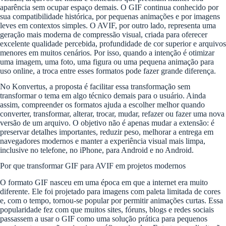
aparência sem ocupar espaço demais. O GIF continua conhecido por
sua compatibilidade histórica, por pequenas animações e por imagens
leves em contextos simples. O AVIF, por outro lado, representa uma
geração mais moderna de compressão visual, criada para oferecer
excelente qualidade percebida, profundidade de cor superior e arquivos
menores em muitos cenários. Por isso, quando a intenção é otimizar
uma imagem, uma foto, uma figura ou uma pequena animação para
uso online, a troca entre esses formatos pode fazer grande diferença.
No Konvertus, a proposta é facilitar essa transformação sem
transformar o tema em algo técnico demais para o usuário. Ainda
assim, compreender os formatos ajuda a escolher melhor quando
converter, transformar, alterar, trocar, mudar, refazer ou fazer uma nova
versão de um arquivo. O objetivo não é apenas mudar a extensão: é
preservar detalhes importantes, reduzir peso, melhorar a entrega em
navegadores modernos e manter a experiência visual mais limpa,
inclusive no telefone, no iPhone, para Android e no Android.
Por que transformar GIF para AVIF em projetos modernos
O formato GIF nasceu em uma época em que a internet era muito
diferente. Ele foi projetado para imagens com paleta limitada de cores
e, com o tempo, tornou-se popular por permitir animações curtas. Essa
popularidade fez com que muitos sites, fóruns, blogs e redes sociais
passassem a usar o GIF como uma solução prática para pequenos