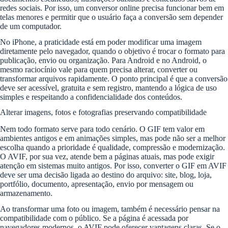
redes sociais. Por isso, um conversor online precisa funcionar bem em
telas menores e permitir que o usuário faça a conversão sem depender
de um computador.
No iPhone, a praticidade está em poder modificar uma imagem
diretamente pelo navegador, quando o objetivo é trocar o formato para
publicação, envio ou organização. Para Android e no Android, o
mesmo raciocínio vale para quem precisa alterar, converter ou
transformar arquivos rapidamente. O ponto principal é que a conversão
deve ser acessível, gratuita e sem registro, mantendo a lógica de uso
simples e respeitando a confidencialidade dos conteúdos.
Alterar imagens, fotos e fotografias preservando compatibilidade
Nem todo formato serve para todo cenário. O GIF tem valor em
ambientes antigos e em animações simples, mas pode não ser a melhor
escolha quando a prioridade é qualidade, compressão e modernização.
O AVIF, por sua vez, atende bem a páginas atuais, mas pode exigir
atenção em sistemas muito antigos. Por isso, converter o GIF em AVIF
deve ser uma decisão ligada ao destino do arquivo: site, blog, loja,
portfólio, documento, apresentação, envio por mensagem ou
armazenamento.
Ao transformar uma foto ou imagem, também é necessário pensar na
compatibilidade com o público. Se a página é acessada por
navegadores modernos, o AVIF pode oferecer vantagens claras. Se o