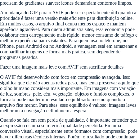
precisam de gradientes suaves; ícones demandam contornos limpos.
A mudança do GIF para o AVIF pode ser especialmente útil quando a
prioridade é fazer uma versão mais eficiente para distribuição online.
Em muitos casos, o arquivo final ocupa menos espaço e mantém
aparência agradável. Para quem administra sites, essa economia pode
colaborar com carregamento mais rápido, menor consumo de tráfego e
melhor experiência para visitantes. Para quem usa no telefone, no
iPhone, para Android ou no Android, a vantagem está em armazenar e
compartilhar imagens de forma mais prática, sem depender de
programas pesados.
Fazer uma imagem mais leve com AVIF sem sacrificar detalhes
O AVIF foi desenvolvido com foco em compressão avançada. Isso
significa que ele não apenas reduz peso, mas tenta preservar aquilo que
o olho humano considera mais importante. Em imagens com variação
de luz, sombras, pele, céu, vegetação, objetos e fundos complexos, o
formato pode manter um resultado equilibrado mesmo quando o
arquivo fica menor. Para sites, esse equilíbrio é valioso: imagens leves
melhoram a navegação e diminuem a espera.
Quando se fala em sem perda de qualidade, é importante entender que
a expressão costuma se referir à qualidade percebida. Em uma
conversão visual, especialmente entre formatos com compressão, pode
haver diferenças técnicas internas. Porém, o resultado pode continuar