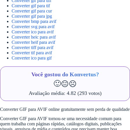
Converter gif para tiff
Converter gif para tif
Converter gif para cur
Converter gif para jpg
Converter bmp para avif
Converter svg para avif
Converter ico para avif
Converter heic para avif
Converter heif para avif
Converter tiff para avif
Converter tif para avif
Converter ico para gif
Você gostou do Konvertus?
🙂
😐
☹️
Avaliação média:
4.82
(293 votos)
Converter GIF para AVIF online gratuitamente sem perda de qualidade
Converter GIF para AVIF tornou-se uma necessidade comum para
quem trabalha com páginas rápidas, catálogos digitais, publicações
visuais, arquivos de mídia e conteúdos que precisam manter boa