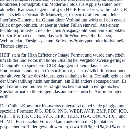
konkretes Formatproblem: Moderne Fotos aus Apple-Geräten oder
aktuellen Kameras liegen häufig im HEIF-Format vor, während CUR
ein spezielles Format für Mauszeiger, Cursor-Grafiken und kleine
Interface-Elemente ist. Genau diese Verbindung wirkt auf den ersten
Blick ungewöhnlich, ist aber in vielen Fällen sinnvoll. Aus einem
hochkomprimierten, detailreichen Ausgangsbild kann ein kompaktes
Cursor-Format entstehen, das sich für Windows-Oberflächen,
Webprojekte, Designsysteme, Software-Prototypen oder individuelle
Themes eignet.
HEIF steht für High Efficiency Image Format und wurde entwickelt,
um Bilder und Fotos mit hoher Qualität bei vergleichsweise geringer
Dateigröße zu speichern. CUR dagegen ist kein klassisches
Fotoformat, sondern ein Cursor-Format, das zusätzlich Informationen
zur aktiven Spitze des Mauszeigers enthalten kann. Deshalb geht es bei
der Umwandlung nicht nur darum, ein Bild anders abzuspeichern. Es
geht darum, ein modernes fotografisches Format in ein grafisches
Spezialformat zu übertragen, das andere technische Anforderungen
erfüllt.
Der Online-Konverter Konvertus unterstützt dabei viele gängige und
spezielle Formate: JPG, JPEG, PNG, WEBP, AVIF, BMP, PDF, ICO,
GIF, TIFF, TIF, CUR, SVG, HEIC, HEIF, TGA, DOCX, TXT und
HTML. Für einzelne Formate kann außerdem die Qualität der
gespeicherten Bilder gewählt werden, etwa 100 %, 90 %, 80 % oder