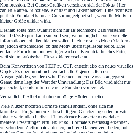
Kompression. Bei Cursor-Grafiken verschiebt sich der Fokus. Hier
zählen Kanten, Silhouette, Kontrast und Erkennbarkeit. Eine technisch
perfekte Fotodatei kann als Cursor ungeeignet sein, wenn ihr Motiv in
kleiner Größe unklar wirkt.
Deshalb sollte man Qualität nicht nur als technische Zahl verstehen.
Ein 100-%-Export kann sinnvoll sein, wenn möglichst viele visuelle
Informationen erhalten bleiben sollen. In einem sehr kleinen Zielformat
ist jedoch entscheidend, ob das Motiv überhaupt lesbar bleibt. Eine
einfache Form kann hochwertiger wirken als ein detailreiches Foto,
weil sie im praktischen Einsatz klarer erscheint.
Beim Konvertieren von HEIF zu CUR entsteht also ein neues visuelles
Objekt. Es übernimmt nicht einfach alle Eigenschaften des
Ausgangsbildes, sondern wird für einen anderen Zweck angepasst.
Genau darin liegt der Wert der Umwandlung: Das Bild wird nicht nur
gespeichert, sondern für eine neue Funktion vorbereitet.
Vertraulich, flexibel und ohne unnötige Hürden arbeiten
Viele Nutzer möchten Formate schnell ändern, ohne sich mit
komplexen Programmen zu beschäftigen. Gleichzeitig sollen private
Inhalte vertraulich bleiben. Ein moderner Konverter muss daher
mehrere Erwartungen erfüllen: Er soll Formate zuverlässig erkennen,
verschiedene Zielformate anbieten, mehrere Dateien verarbeiten, auf
mobilen Geräten funktionieren und möglichst ohne unnötige