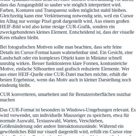
dass das Ausgangsbild so sauber wie möglich interpretiert wird.
Farben, Konturen und Transparenz sollen möglichst stabil bleiben.
Gleichzeitig kann eine Verkleinerung notwendig sein, weil ein Cursor
im Alltag nur wenige Pixel groß dargestellt wird. Aus einem großen
HEIF-Bild wird also keine riesige CUR-Grafik, sondern ein
zweckgebundenes kleines Element. Entscheidend ist, dass der visuelle
Kern erhalten bleibt.
Bei fotografischen Motiven sollte man beachten, dass sehr feine
Details im Cursor-Format kaum wahrnehmbar sind. Ein Gesicht, eine
Landschaft oder ein komplexes Objekt kann in Miniatur schnell
unruhig wirken. Besser funktionieren klare Formen, kontrastreiche
Motive, einfache Silhouetten und grafisch reduzierte Elemente. Wer
aus einer HEIF-Quelle eine CUR-Datei machen möchte, erhält die
besten Ergebnisse, wenn das Motiv auch in kleiner Darstellung noch
eindeutig bleibt.
CUR konvertieren, umarbeiten und für Benutzeroberflächen nutzbar
machen
Das CUR-Format ist besonders in Windows-Umgebungen relevant. Es
wird verwendet, um individuelle Mauszeiger zu speichern, etwa für
normale Auswahl, Textauswahl, Warten, Verschieben,
Größenänderung oder andere Interaktionszustände. Während ein
gewöhnliches Bild nur visuell dargestellt wird, erfüllt ein Cursor eine