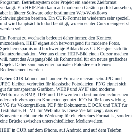
Programm, Betriebssystem oder Projekt ein anderes Zielformat
verlangt. Ein HEIF-Foto kann auf modernen Geräten perfekt aussehen,
aber in älterer Software oder bestimmten Web-Workflows
Schwierigkeiten bereiten. Ein CUR-Format ist wiederum sehr speziell
und wird hauptsächlich dort benötigt, wo ein echter Cursor eingesetzt
werden soll.
Ein Format zu wechseln bedeutet daher immer, den Kontext
mitzudenken. HEIF eignet sich hervorragend für moderne Fotos,
Speicherersparnis und hochwertige Bildarchive. CUR eignet sich für
Benutzerinteraktion. Wer aus einem HEIF-Bild einen Cursor machen
will, nutzt das Ausgangsbild als Rohmaterial für ein neues grafisches
Objekt. Dabei kann aus einer normalen Fotoidee ein kleines
Bedienelement werden.
Neben CUR können auch andere Formate relevant sein. JPG und
JPEG bleiben verbreitet für klassische Fotodateien. PNG eignet sich
gut für transparente Grafiken. WEBP und AVIF sind moderne
Webformate. BMP, TIFF und TIF werden in bestimmten technischen
oder archivbezogenen Kontexten genutzt. ICO ist für Icons wichtig,
SVG für Vektorgrafiken, PDF für Dokumente, DOCX und TXT für
Textinhalte, HTML für Webinhalte. Diese Vielfalt zeigt, dass ein
Konverter nicht nur ein Werkzeug für ein einzelnes Format ist, sondern
eine Brücke zwischen unterschiedlichen Medienwelten.
HEIF in CUR auf dem iPhone, auf Android und auf dem Telefon