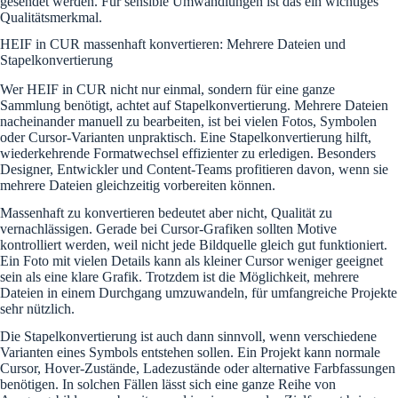
gesendet werden. Für sensible Umwandlungen ist das ein wichtiges
Qualitätsmerkmal.
HEIF in CUR massenhaft konvertieren: Mehrere Dateien und
Stapelkonvertierung
Wer HEIF in CUR nicht nur einmal, sondern für eine ganze
Sammlung benötigt, achtet auf Stapelkonvertierung. Mehrere Dateien
nacheinander manuell zu bearbeiten, ist bei vielen Fotos, Symbolen
oder Cursor-Varianten unpraktisch. Eine Stapelkonvertierung hilft,
wiederkehrende Formatwechsel effizienter zu erledigen. Besonders
Designer, Entwickler und Content-Teams profitieren davon, wenn sie
mehrere Dateien gleichzeitig vorbereiten können.
Massenhaft zu konvertieren bedeutet aber nicht, Qualität zu
vernachlässigen. Gerade bei Cursor-Grafiken sollten Motive
kontrolliert werden, weil nicht jede Bildquelle gleich gut funktioniert.
Ein Foto mit vielen Details kann als kleiner Cursor weniger geeignet
sein als eine klare Grafik. Trotzdem ist die Möglichkeit, mehrere
Dateien in einem Durchgang umzuwandeln, für umfangreiche Projekte
sehr nützlich.
Die Stapelkonvertierung ist auch dann sinnvoll, wenn verschiedene
Varianten eines Symbols entstehen sollen. Ein Projekt kann normale
Cursor, Hover-Zustände, Ladezustände oder alternative Farbfassungen
benötigen. In solchen Fällen lässt sich eine ganze Reihe von