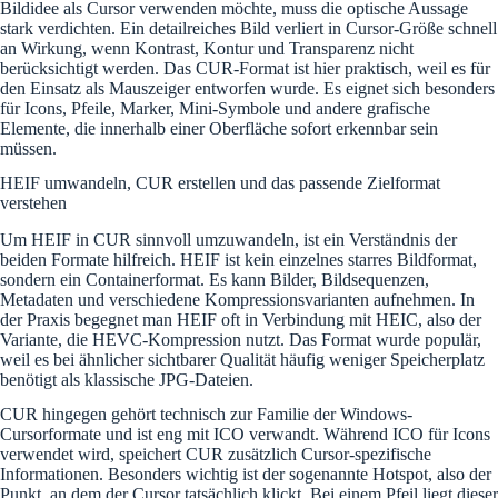
Bildidee als Cursor verwenden möchte, muss die optische Aussage
stark verdichten. Ein detailreiches Bild verliert in Cursor-Größe schnell
an Wirkung, wenn Kontrast, Kontur und Transparenz nicht
berücksichtigt werden. Das CUR-Format ist hier praktisch, weil es für
den Einsatz als Mauszeiger entworfen wurde. Es eignet sich besonders
für Icons, Pfeile, Marker, Mini-Symbole und andere grafische
Elemente, die innerhalb einer Oberfläche sofort erkennbar sein
müssen.
HEIF umwandeln, CUR erstellen und das passende Zielformat
verstehen
Um HEIF in CUR sinnvoll umzuwandeln, ist ein Verständnis der
beiden Formate hilfreich. HEIF ist kein einzelnes starres Bildformat,
sondern ein Containerformat. Es kann Bilder, Bildsequenzen,
Metadaten und verschiedene Kompressionsvarianten aufnehmen. In
der Praxis begegnet man HEIF oft in Verbindung mit HEIC, also der
Variante, die HEVC-Kompression nutzt. Das Format wurde populär,
weil es bei ähnlicher sichtbarer Qualität häufig weniger Speicherplatz
benötigt als klassische JPG-Dateien.
CUR hingegen gehört technisch zur Familie der Windows-
Cursorformate und ist eng mit ICO verwandt. Während ICO für Icons
verwendet wird, speichert CUR zusätzlich Cursor-spezifische
Informationen. Besonders wichtig ist der sogenannte Hotspot, also der
Punkt, an dem der Cursor tatsächlich klickt. Bei einem Pfeil liegt dieser