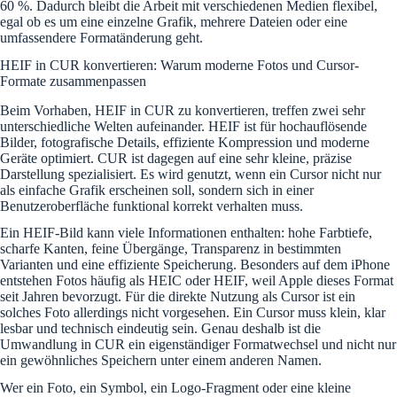
60 %. Dadurch bleibt die Arbeit mit verschiedenen Medien flexibel,
egal ob es um eine einzelne Grafik, mehrere Dateien oder eine
umfassendere Formatänderung geht.
HEIF in CUR konvertieren: Warum moderne Fotos und Cursor-
Formate zusammenpassen
Beim Vorhaben, HEIF in CUR zu konvertieren, treffen zwei sehr
unterschiedliche Welten aufeinander. HEIF ist für hochauflösende
Bilder, fotografische Details, effiziente Kompression und moderne
Geräte optimiert. CUR ist dagegen auf eine sehr kleine, präzise
Darstellung spezialisiert. Es wird genutzt, wenn ein Cursor nicht nur
als einfache Grafik erscheinen soll, sondern sich in einer
Benutzeroberfläche funktional korrekt verhalten muss.
Ein HEIF-Bild kann viele Informationen enthalten: hohe Farbtiefe,
scharfe Kanten, feine Übergänge, Transparenz in bestimmten
Varianten und eine effiziente Speicherung. Besonders auf dem iPhone
entstehen Fotos häufig als HEIC oder HEIF, weil Apple dieses Format
seit Jahren bevorzugt. Für die direkte Nutzung als Cursor ist ein
solches Foto allerdings nicht vorgesehen. Ein Cursor muss klein, klar
lesbar und technisch eindeutig sein. Genau deshalb ist die
Umwandlung in CUR ein eigenständiger Formatwechsel und nicht nur
ein gewöhnliches Speichern unter einem anderen Namen.
Wer ein Foto, ein Symbol, ein Logo-Fragment oder eine kleine