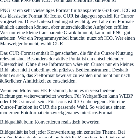
CUR statt PNG oder ICO: Wann das Zielformat sinnvoll ist
PNG ist ein sehr vielseitiges Format für transparente Grafiken. ICO ist
das klassische Format für Icons. CUR ist dagegen speziell für Cursor
vorgesehen. Diese Unterscheidung ist wichtig, weil alle drei Formate
ähnlich aussehen können, aber unterschiedliche Aufgaben erfüllen.
Wer nur eine kleine transparente Grafik braucht, kann mit PNG gut
arbeiten. Wer ein Programmsymbol braucht, nutzt oft ICO. Wer einen
Mauszeiger braucht, wählt CUR.
Das CUR-Format enthält Eigenschaften, die für die Cursor-Nutzung
relevant sind. Besonders der aktive Punkt ist ein entscheidender
Unterschied. Ohne diese Information wäre ein Cursor nur ein kleines
Bild, aber nicht unbedingt ein präzises Bedieninstrument. Deshalb
lohnt es sich, das Zielformat bewusst zu wählen und nicht nur nach
äußerlicher Ähnlichkeit zu entscheiden.
Wenn ein Motiv aus HEIF stammt, kann es in verschiedene
Richtungen weiterverarbeitet werden. Für Webgrafiken kann WEBP
oder PNG sinnvoll sein. Für Icons ist ICO naheliegend. Für eine
Cursor-Funktion ist CUR die passende Wahl. So wird aus einem
modernen Fotoformat ein zweckgenaues Interface-Format.
Bildqualität beim Konvertieren realistisch bewerten
Bildqualität ist bei jeder Konvertierung ein zentrales Thema. Bei
großen Fotos denkt man oft an Schärfe, Rauschen, Farbtiefe und