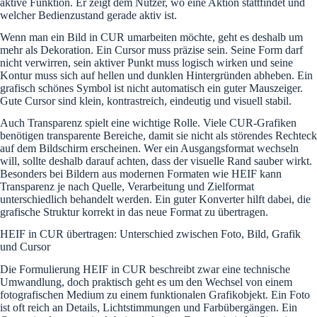
aktive Funktion. Er zeigt dem Nutzer, wo eine Aktion stattfindet und
welcher Bedienzustand gerade aktiv ist.
Wenn man ein Bild in CUR umarbeiten möchte, geht es deshalb um
mehr als Dekoration. Ein Cursor muss präzise sein. Seine Form darf
nicht verwirren, sein aktiver Punkt muss logisch wirken und seine
Kontur muss sich auf hellen und dunklen Hintergründen abheben. Ein
grafisch schönes Symbol ist nicht automatisch ein guter Mauszeiger.
Gute Cursor sind klein, kontrastreich, eindeutig und visuell stabil.
Auch Transparenz spielt eine wichtige Rolle. Viele CUR-Grafiken
benötigen transparente Bereiche, damit sie nicht als störendes Rechteck
auf dem Bildschirm erscheinen. Wer ein Ausgangsformat wechseln
will, sollte deshalb darauf achten, dass der visuelle Rand sauber wirkt.
Besonders bei Bildern aus modernen Formaten wie HEIF kann
Transparenz je nach Quelle, Verarbeitung und Zielformat
unterschiedlich behandelt werden. Ein guter Konverter hilft dabei, die
grafische Struktur korrekt in das neue Format zu übertragen.
HEIF in CUR übertragen: Unterschied zwischen Foto, Bild, Grafik
und Cursor
Die Formulierung HEIF in CUR beschreibt zwar eine technische
Umwandlung, doch praktisch geht es um den Wechsel von einem
fotografischen Medium zu einem funktionalen Grafikobjekt. Ein Foto
ist oft reich an Details, Lichtstimmungen und Farbübergängen. Ein