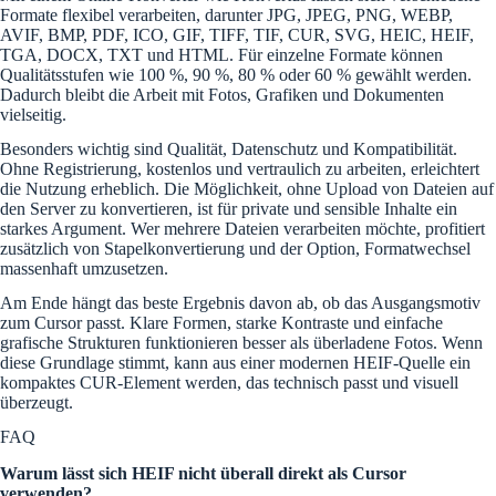
Formate flexibel verarbeiten, darunter JPG, JPEG, PNG, WEBP,
AVIF, BMP, PDF, ICO, GIF, TIFF, TIF, CUR, SVG, HEIC, HEIF,
TGA, DOCX, TXT und HTML. Für einzelne Formate können
Qualitätsstufen wie 100 %, 90 %, 80 % oder 60 % gewählt werden.
Dadurch bleibt die Arbeit mit Fotos, Grafiken und Dokumenten
vielseitig.
Besonders wichtig sind Qualität, Datenschutz und Kompatibilität.
Ohne Registrierung, kostenlos und vertraulich zu arbeiten, erleichtert
die Nutzung erheblich. Die Möglichkeit, ohne Upload von Dateien auf
den Server zu konvertieren, ist für private und sensible Inhalte ein
starkes Argument. Wer mehrere Dateien verarbeiten möchte, profitiert
zusätzlich von Stapelkonvertierung und der Option, Formatwechsel
massenhaft umzusetzen.
Am Ende hängt das beste Ergebnis davon ab, ob das Ausgangsmotiv
zum Cursor passt. Klare Formen, starke Kontraste und einfache
grafische Strukturen funktionieren besser als überladene Fotos. Wenn
diese Grundlage stimmt, kann aus einer modernen HEIF-Quelle ein
kompaktes CUR-Element werden, das technisch passt und visuell
überzeugt.
FAQ
Warum lässt sich HEIF nicht überall direkt als Cursor
verwenden?