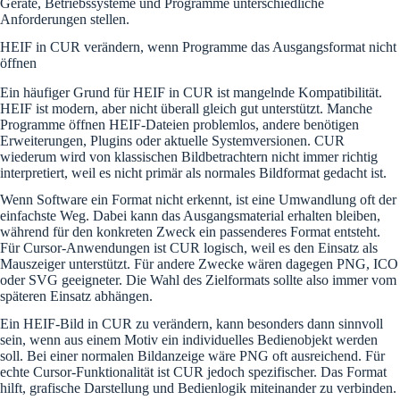
Geräte, Betriebssysteme und Programme unterschiedliche
Anforderungen stellen.
HEIF in CUR verändern, wenn Programme das Ausgangsformat nicht
öffnen
Ein häufiger Grund für HEIF in CUR ist mangelnde Kompatibilität.
HEIF ist modern, aber nicht überall gleich gut unterstützt. Manche
Programme öffnen HEIF-Dateien problemlos, andere benötigen
Erweiterungen, Plugins oder aktuelle Systemversionen. CUR
wiederum wird von klassischen Bildbetrachtern nicht immer richtig
interpretiert, weil es nicht primär als normales Bildformat gedacht ist.
Wenn Software ein Format nicht erkennt, ist eine Umwandlung oft der
einfachste Weg. Dabei kann das Ausgangsmaterial erhalten bleiben,
während für den konkreten Zweck ein passenderes Format entsteht.
Für Cursor-Anwendungen ist CUR logisch, weil es den Einsatz als
Mauszeiger unterstützt. Für andere Zwecke wären dagegen PNG, ICO
oder SVG geeigneter. Die Wahl des Zielformats sollte also immer vom
späteren Einsatz abhängen.
Ein HEIF-Bild in CUR zu verändern, kann besonders dann sinnvoll
sein, wenn aus einem Motiv ein individuelles Bedienobjekt werden
soll. Bei einer normalen Bildanzeige wäre PNG oft ausreichend. Für
echte Cursor-Funktionalität ist CUR jedoch spezifischer. Das Format
hilft, grafische Darstellung und Bedienlogik miteinander zu verbinden.