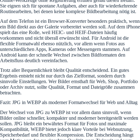
Online-Werkzeuge ohne Registrierung erfüllen genau diesen Bedarf.
Sie eignen sich für spontane Aufgaben, aber auch für wiederkehrende
Routinearbeiten, bei denen keine komplexe Bildbearbeitung nötig ist.
Auf dem Telefon ist ein Browser-Konverter besonders praktisch, wenn
ein Bild direkt aus der Galerie vorbereitet werden soll. Auf dem iPhone
spielt das eine Rolle, weil HEIC- und HEIF-Dateien häufig
vorkommen und nicht überall erwünscht sind. Für Android ist die
flexible Formatwahl ebenso nützlich, vor allem wenn Fotos aus
unterschiedlichen Apps, Kameras oder Messengern stammen. Auf
Android kann der schnelle Wechsel zwischen Bildformaten den
Arbeitsfluss deutlich vereinfachen.
Trotz aller Bequemlichkeit bleibt Qualität entscheidend. Ein gutes
Ergebnis entsteht nicht nur durch das Zielformat, sondern durch
sinnvolle Einstellungen. Wer Bilder ernsthaft für Web, Shop, Portfolio
oder Archiv nutzt, sollte Qualität, Format und Dateigröße zusammen
betrachten.
Fazit: JPG in WEBP als moderner Formatwechsel für Web und Alltag
Der Wechsel von JPG zu WEBP ist vor allem dann sinnvoll, wenn
Bilder online schneller, kompakter und moderner bereitgestellt werden
sollen. JPG bleibt ein bewährtes Format für Fotos und maximale
Kompatibilität, WEBP bietet jedoch klare Vorteile bei Webnutzung,
Speicherbedarf und flexibler Kompression. Die Entscheidung hängt