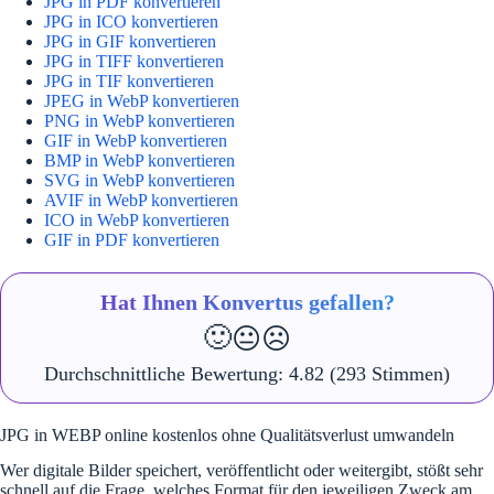
JPG in PDF konvertieren
JPG in ICO konvertieren
JPG in GIF konvertieren
JPG in TIFF konvertieren
JPG in TIF konvertieren
JPEG in WebP konvertieren
PNG in WebP konvertieren
GIF in WebP konvertieren
BMP in WebP konvertieren
SVG in WebP konvertieren
AVIF in WebP konvertieren
ICO in WebP konvertieren
GIF in PDF konvertieren
Hat Ihnen Konvertus gefallen?
🙂
😐
☹️
Durchschnittliche Bewertung:
4.82
(293 Stimmen)
JPG in WEBP online kostenlos ohne Qualitätsverlust umwandeln
Wer digitale Bilder speichert, veröffentlicht oder weitergibt, stößt sehr
schnell auf die Frage, welches Format für den jeweiligen Zweck am