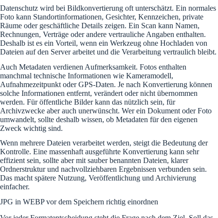
Datenschutz wird bei Bildkonvertierung oft unterschätzt. Ein normales
Foto kann Standortinformationen, Gesichter, Kennzeichen, private
Räume oder geschäftliche Details zeigen. Ein Scan kann Namen,
Rechnungen, Verträge oder andere vertrauliche Angaben enthalten.
Deshalb ist es ein Vorteil, wenn ein Werkzeug ohne Hochladen von
Dateien auf den Server arbeitet und die Verarbeitung vertraulich bleibt.
Auch Metadaten verdienen Aufmerksamkeit. Fotos enthalten
manchmal technische Informationen wie Kameramodell,
Aufnahmezeitpunkt oder GPS-Daten. Je nach Konvertierung können
solche Informationen entfernt, verändert oder nicht übernommen
werden. Für öffentliche Bilder kann das nützlich sein, für
Archivzwecke aber auch unerwünscht. Wer ein Dokument oder Foto
umwandelt, sollte deshalb wissen, ob Metadaten für den eigenen
Zweck wichtig sind.
Wenn mehrere Dateien verarbeitet werden, steigt die Bedeutung der
Kontrolle. Eine massenhaft ausgeführte Konvertierung kann sehr
effizient sein, sollte aber mit sauber benannten Dateien, klarer
Ordnerstruktur und nachvollziehbaren Ergebnissen verbunden sein.
Das macht spätere Nutzung, Veröffentlichung und Archivierung
einfacher.
JPG in WEBP vor dem Speichern richtig einordnen
Vor jeder Formatentscheidung steht die Frage nach dem Ziel. Soll das