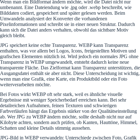
Wenn man ein Bildformat ändern möchte, wird die Datei nicht nur
umbenannt. Eine Dateiendung wie .jpg oder .webp beschreibt, wie
Bilddaten codiert, gespeichert und später gelesen werden. Beim
Umwandeln analysiert der Konverter die vorhandenen
Pixelinformationen und schreibt sie in einer neuen Struktur. Dadurch
kann sich die Datei anders verhalten, obwohl das sichtbare Motiv
gleich bleibt.
JPG speichert keine echte Transparenz. WEBP kann Transparenz
enthalten, was vor allem bei Logos, Icons, freigestellten Motiven und
grafischen Elementen nützlich ist. Wird jedoch ein normales JPG ohne
Transparenz in WEBP umgewandelt, entsteht dadurch keine neue
transparente Fläche. Das Zielformat kann Transparenz unterstützen, die
Ausgangsdatei enthält sie aber nicht. Diese Unterscheidung ist wichtig,
wenn man eine Grafik, eine Karte, ein Produktbild oder ein Foto
weiterverarbeiten möchte.
Bei Fotos wirkt WEBP oft sehr stark, weil es ähnliche visuelle
Ergebnisse mit weniger Speicherbedarf erreichen kann. Bei sehr
detailreichen Aufnahmen, feinen Texturen und schwierigen
Farbverläufen hängt das Ergebnis stärker von der Qualitätseinstellung
ab. Wer JPG zu WEBP ändern möchte, sollte deshalb nicht nur auf
Kilobyte achten, sondern auch prüfen, ob Kanten, Hauttöne, Himmel,
Schatten und kleine Details stimmig aussehen.
JPG-Bild in WEBP verwandeln: Unterschiede zwischen Foto, Grafik