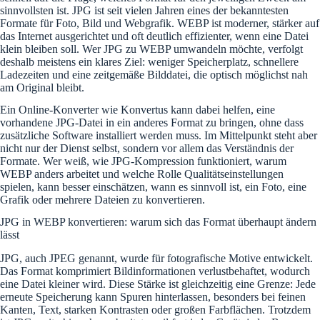
sinnvollsten ist. JPG ist seit vielen Jahren eines der bekanntesten
Formate für Foto, Bild und Webgrafik. WEBP ist moderner, stärker auf
das Internet ausgerichtet und oft deutlich effizienter, wenn eine Datei
klein bleiben soll. Wer JPG zu WEBP umwandeln möchte, verfolgt
deshalb meistens ein klares Ziel: weniger Speicherplatz, schnellere
Ladezeiten und eine zeitgemäße Bilddatei, die optisch möglichst nah
am Original bleibt.
Ein Online-Konverter wie Konvertus kann dabei helfen, eine
vorhandene JPG-Datei in ein anderes Format zu bringen, ohne dass
zusätzliche Software installiert werden muss. Im Mittelpunkt steht aber
nicht nur der Dienst selbst, sondern vor allem das Verständnis der
Formate. Wer weiß, wie JPG-Kompression funktioniert, warum
WEBP anders arbeitet und welche Rolle Qualitätseinstellungen
spielen, kann besser einschätzen, wann es sinnvoll ist, ein Foto, eine
Grafik oder mehrere Dateien zu konvertieren.
JPG in WEBP konvertieren: warum sich das Format überhaupt ändern
lässt
JPG, auch JPEG genannt, wurde für fotografische Motive entwickelt.
Das Format komprimiert Bildinformationen verlustbehaftet, wodurch
eine Datei kleiner wird. Diese Stärke ist gleichzeitig eine Grenze: Jede
erneute Speicherung kann Spuren hinterlassen, besonders bei feinen
Kanten, Text, starken Kontrasten oder großen Farbflächen. Trotzdem