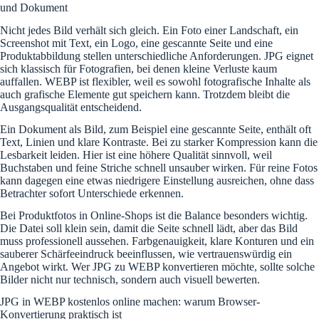
und Dokument
Nicht jedes Bild verhält sich gleich. Ein Foto einer Landschaft, ein
Screenshot mit Text, ein Logo, eine gescannte Seite und eine
Produktabbildung stellen unterschiedliche Anforderungen. JPG eignet
sich klassisch für Fotografien, bei denen kleine Verluste kaum
auffallen. WEBP ist flexibler, weil es sowohl fotografische Inhalte als
auch grafische Elemente gut speichern kann. Trotzdem bleibt die
Ausgangsqualität entscheidend.
Ein Dokument als Bild, zum Beispiel eine gescannte Seite, enthält oft
Text, Linien und klare Kontraste. Bei zu starker Kompression kann die
Lesbarkeit leiden. Hier ist eine höhere Qualität sinnvoll, weil
Buchstaben und feine Striche schnell unsauber wirken. Für reine Fotos
kann dagegen eine etwas niedrigere Einstellung ausreichen, ohne dass
Betrachter sofort Unterschiede erkennen.
Bei Produktfotos in Online-Shops ist die Balance besonders wichtig.
Die Datei soll klein sein, damit die Seite schnell lädt, aber das Bild
muss professionell aussehen. Farbgenauigkeit, klare Konturen und ein
sauberer Schärfeeindruck beeinflussen, wie vertrauenswürdig ein
Angebot wirkt. Wer JPG zu WEBP konvertieren möchte, sollte solche
Bilder nicht nur technisch, sondern auch visuell bewerten.
JPG in WEBP kostenlos online machen: warum Browser-
Konvertierung praktisch ist