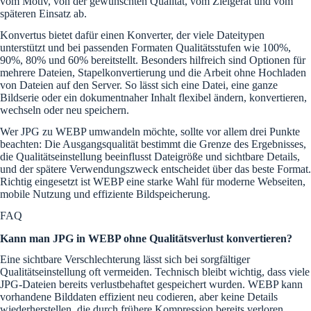
vom Motiv, von der gewünschten Qualität, vom Zielgerät und vom
späteren Einsatz ab.
Konvertus bietet dafür einen Konverter, der viele Dateitypen
unterstützt und bei passenden Formaten Qualitätsstufen wie 100%,
90%, 80% und 60% bereitstellt. Besonders hilfreich sind Optionen für
mehrere Dateien, Stapelkonvertierung und die Arbeit ohne Hochladen
von Dateien auf den Server. So lässt sich eine Datei, eine ganze
Bildserie oder ein dokumentnaher Inhalt flexibel ändern, konvertieren,
wechseln oder neu speichern.
Wer JPG zu WEBP umwandeln möchte, sollte vor allem drei Punkte
beachten: Die Ausgangsqualität bestimmt die Grenze des Ergebnisses,
die Qualitätseinstellung beeinflusst Dateigröße und sichtbare Details,
und der spätere Verwendungszweck entscheidet über das beste Format.
Richtig eingesetzt ist WEBP eine starke Wahl für moderne Webseiten,
mobile Nutzung und effiziente Bildspeicherung.
FAQ
Kann man JPG in WEBP ohne Qualitätsverlust konvertieren?
Eine sichtbare Verschlechterung lässt sich bei sorgfältiger
Qualitätseinstellung oft vermeiden. Technisch bleibt wichtig, dass viele
JPG-Dateien bereits verlustbehaftet gespeichert wurden. WEBP kann
vorhandene Bilddaten effizient neu codieren, aber keine Details
wiederherstellen, die durch frühere Kompression bereits verloren