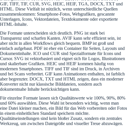
GIF, TIFF, TIF, CUR, SVG, HEIC, HEIF, TGA, DOCX, TXT und
HTML. Diese Vielfalt ist nützlich, wenn unterschiedliche Quellen
zusammenkommen: Smartphone-Fotos, Webgrafiken, gescannte
Unterlagen, Icons, Vektordateien, Textdokumente oder exportierte
HTML-Inhalte.
Die Formate unterscheiden sich deutlich. PNG ist stark bei
Transparenz und scharfen Kanten. AVIF kann sehr effizient sein, ist
aber nicht in allen Workflows gleich bequem. BMP ist groß und
einfach aufgebaut. PDF ist eher ein Container für Seiten, Layouts und
Dokumentinhalte. ICO und CUR sind Spezialformate für Icons und
Cursor. SVG ist vektorbasiert und eignet sich für Logos, Illustrationen
und skalierbare Grafiken. HEIC und HEIF kommen häufig von
modernen Smartphones. TIFF und TIF sind im Druck, in Archiven
und bei Scans verbreitet. GIF kann Animationen enthalten, ist farblich
aber begrenzter. DOCX, TXT und HTML zeigen, dass ein moderner
Konverter nicht nur klassische Bilddateien, sondern auch
dokumentnahe Inhalte berücksichtigen kann.
Für einzelne Formate lassen sich Qualitätswerte wie 100%, 90%, 80%
und 60% auswählen. Diese Wahl ist besonders wichtig, wenn man
eine Datei kleiner machen, ein Bild für das Web vorbereiten oder Fotos
in einem einheitlichen Standard speichern möchte.
Qualitätseinstellungen sind kein bloßer Zusatz, sondern ein zentrales
Werkzeug, um zwischen Dateigröße und visueller Treue abzuwägen.