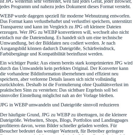
ist JPG weiterhin sehr verbreitet, weil fast jedes Gerät, jeder Browser,
jedes Programm und nahezu jedes Dokument dieses Format versteht.
WEBP wurde dagegen speziell für moderne Webnutzung entworfen.
Das Format kann verlustbehaftet und verlustfrei speichern, unterstützt
Transparenz und kann im Vergleich zu JPG oft kleinere Dateien
erzeugen. Wer JPG zu WEBP konvertieren will, wechselt also nicht
einfach nur die Dateiendung. Es handelt sich um eine technische
Umwandlung, bei der Bilddaten neu codiert werden. Je nach
Ausgangsbild können dadurch Dateigröße, Schärfeeindruck,
Farbübergänge und Kompatibilität beeinflusst werden.
Ein wichtiger Punkt: Aus einem bereits stark komprimierten JPG wird
durch das Umwandeln kein perfektes Original. Der Konverter kann
die vorhandene Bildinformation übernehmen und effizient neu
speichern, aber verlorene Details lassen sich nicht vollständig
zurückholen. Deshalb ist die Formulierung ohne Qualitätsverlust im
praktischen Sinn zu verstehen: Das sichtbare Ergebnis soll bei
sinnvoller Einstellung möglichst nah an der Vorlage bleiben.
JPG in WEBP umwandeln und Dateigröße sinnvoll reduzieren
Der häufigste Grund, JPG zu WEBP zu übertragen, ist die kleinere
Dateigröße. Webseiten, Shops, Blogs, Portfolios und Landingpages
profitieren davon, wenn Bilder schneller geladen werden. Für
Besucher bedeutet das weniger Wartezeit, für Betreiber geringere