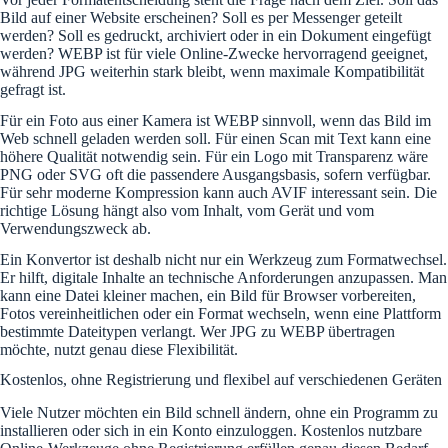
Bild auf einer Website erscheinen? Soll es per Messenger geteilt
werden? Soll es gedruckt, archiviert oder in ein Dokument eingefügt
werden? WEBP ist für viele Online-Zwecke hervorragend geeignet,
während JPG weiterhin stark bleibt, wenn maximale Kompatibilität
gefragt ist.
Für ein Foto aus einer Kamera ist WEBP sinnvoll, wenn das Bild im
Web schnell geladen werden soll. Für einen Scan mit Text kann eine
höhere Qualität notwendig sein. Für ein Logo mit Transparenz wäre
PNG oder SVG oft die passendere Ausgangsbasis, sofern verfügbar.
Für sehr moderne Kompression kann auch AVIF interessant sein. Die
richtige Lösung hängt also vom Inhalt, vom Gerät und vom
Verwendungszweck ab.
Ein Konvertor ist deshalb nicht nur ein Werkzeug zum Formatwechsel.
Er hilft, digitale Inhalte an technische Anforderungen anzupassen. Man
kann eine Datei kleiner machen, ein Bild für Browser vorbereiten,
Fotos vereinheitlichen oder ein Format wechseln, wenn eine Plattform
bestimmte Dateitypen verlangt. Wer JPG zu WEBP übertragen
möchte, nutzt genau diese Flexibilität.
Kostenlos, ohne Registrierung und flexibel auf verschiedenen Geräten
Viele Nutzer möchten ein Bild schnell ändern, ohne ein Programm zu
installieren oder sich in ein Konto einzuloggen. Kostenlos nutzbare