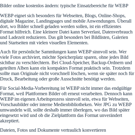
Bilder online kostenlos ändern: typische Einsatzbereiche für WEBP
WEBP eignet sich besonders für Webseiten, Blogs, Online-Shops,
digitale Magazine, Landingpages und mobile Anwendungen. Überall
dort, wo Bilder schnell geladen werden sollen, ist ein effizientes
Format hilfreich. Eine kleinere Datei kann Serverlast, Datenverbrauch
und Ladezeit reduzieren. Das gilt besonders bei Bildlisten, Galerien
und Startseiten mit vielen visuellen Elementen.
Auch für persönliche Sammlungen kann WEBP sinnvoll sein. Wer
viele Fotos archiviert, möchte Speicherplatz sparen, ohne jedes Bild
sichtbar zu verschlechtern. Bei Cloud-Speicher, Backup-Ordnern und
geteilten Alben kann ein kompaktes Format praktisch sein. Trotzdem
sollte man Originale nicht vorschnell löschen, wenn sie später noch für
Druck, Bearbeitung oder große Ausschnitte benötigt werden.
Für Social-Media-Vorbereitung ist WEBP nicht immer das endgültige
Format, weil Plattformen Bilder oft erneut verarbeiten. Dennoch kann
WEBP im eigenen Arbeitsprozess sinnvoll sein, etwa für Webseiten,
Vorschaubilder oder interne Medienbibliotheken. Wer JPG zu WEBP
umwandeln will, sollte deshalb immer überlegen, wo das Bild später
eingesetzt wird und ob die Zielplattform das Format unverändert
akzeptiert.
Dateien, Fotos und Dokumente vertraulich konvertieren