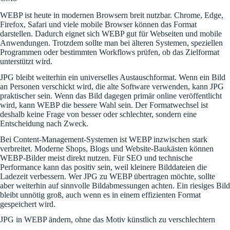
WEBP ist heute in modernen Browsern breit nutzbar. Chrome, Edge,
Firefox, Safari und viele mobile Browser können das Format
darstellen. Dadurch eignet sich WEBP gut für Webseiten und mobile
Anwendungen. Trotzdem sollte man bei älteren Systemen, speziellen
Programmen oder bestimmten Workflows prüfen, ob das Zielformat
unterstützt wird.
JPG bleibt weiterhin ein universelles Austauschformat. Wenn ein Bild
an Personen verschickt wird, die alte Software verwenden, kann JPG
praktischer sein. Wenn das Bild dagegen primär online veröffentlicht
wird, kann WEBP die bessere Wahl sein. Der Formatwechsel ist
deshalb keine Frage von besser oder schlechter, sondern eine
Entscheidung nach Zweck.
Bei Content-Management-Systemen ist WEBP inzwischen stark
verbreitet. Moderne Shops, Blogs und Website-Baukästen können
WEBP-Bilder meist direkt nutzen. Für SEO und technische
Performance kann das positiv sein, weil kleinere Bilddateien die
Ladezeit verbessern. Wer JPG zu WEBP übertragen möchte, sollte
aber weiterhin auf sinnvolle Bildabmessungen achten. Ein riesiges Bild
bleibt unnötig groß, auch wenn es in einem effizienten Format
gespeichert wird.
JPG in WEBP ändern, ohne das Motiv künstlich zu verschlechtern