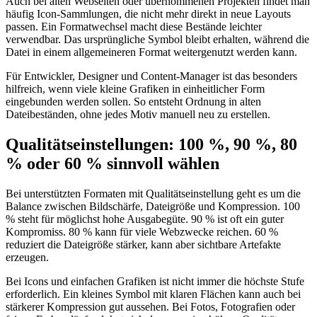
Auch bei alten Webseiten oder übernommenen Projekten findet man
häufig Icon-Sammlungen, die nicht mehr direkt in neue Layouts
passen. Ein Formatwechsel macht diese Bestände leichter
verwendbar. Das ursprüngliche Symbol bleibt erhalten, während die
Datei in einem allgemeineren Format weitergenutzt werden kann.
Für Entwickler, Designer und Content-Manager ist das besonders
hilfreich, wenn viele kleine Grafiken in einheitlicher Form
eingebunden werden sollen. So entsteht Ordnung in alten
Dateibeständen, ohne jedes Motiv manuell neu zu erstellen.
Qualitätseinstellungen: 100 %, 90 %, 80
% oder 60 % sinnvoll wählen
Bei unterstützten Formaten mit Qualitätseinstellung geht es um die
Balance zwischen Bildschärfe, Dateigröße und Kompression. 100
% steht für möglichst hohe Ausgabegüte. 90 % ist oft ein guter
Kompromiss. 80 % kann für viele Webzwecke reichen. 60 %
reduziert die Dateigröße stärker, kann aber sichtbare Artefakte
erzeugen.
Bei Icons und einfachen Grafiken ist nicht immer die höchste Stufe
erforderlich. Ein kleines Symbol mit klaren Flächen kann auch bei
stärkerer Kompression gut aussehen. Bei Fotos, Fotografien oder