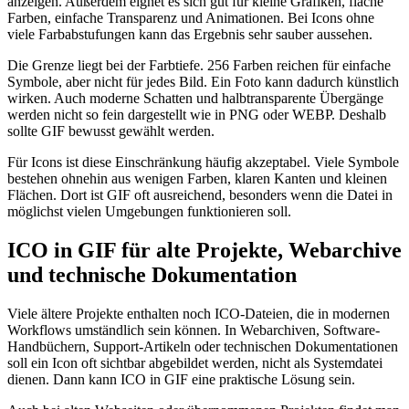
anzeigen. Außerdem eignet es sich gut für kleine Grafiken, flache
Farben, einfache Transparenz und Animationen. Bei Icons ohne
viele Farbabstufungen kann das Ergebnis sehr sauber aussehen.
Die Grenze liegt bei der Farbtiefe. 256 Farben reichen für einfache
Symbole, aber nicht für jedes Bild. Ein Foto kann dadurch künstlich
wirken. Auch moderne Schatten und halbtransparente Übergänge
werden nicht so fein dargestellt wie in PNG oder WEBP. Deshalb
sollte GIF bewusst gewählt werden.
Für Icons ist diese Einschränkung häufig akzeptabel. Viele Symbole
bestehen ohnehin aus wenigen Farben, klaren Kanten und kleinen
Flächen. Dort ist GIF oft ausreichend, besonders wenn die Datei in
möglichst vielen Umgebungen funktionieren soll.
ICO in GIF für alte Projekte, Webarchive
und technische Dokumentation
Viele ältere Projekte enthalten noch ICO-Dateien, die in modernen
Workflows umständlich sein können. In Webarchiven, Software-
Handbüchern, Support-Artikeln oder technischen Dokumentationen
soll ein Icon oft sichtbar abgebildet werden, nicht als Systemdatei
dienen. Dann kann ICO in GIF eine praktische Lösung sein.