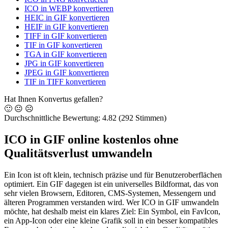
ICO in WEBP konvertieren
HEIC in GIF konvertieren
HEIF in GIF konvertieren
TIFF in GIF konvertieren
TIF in GIF konvertieren
TGA in GIF konvertieren
JPG in GIF konvertieren
JPEG in GIF konvertieren
TIF in TIFF konvertieren
Hat Ihnen Konvertus gefallen?
🙂
😐
☹️
Durchschnittliche Bewertung:
4.82
(292 Stimmen)
ICO in GIF online kostenlos ohne
Qualitätsverlust umwandeln
Ein Icon ist oft klein, technisch präzise und für Benutzeroberflächen
optimiert. Ein GIF dagegen ist ein universelles Bildformat, das von
sehr vielen Browsern, Editoren, CMS-Systemen, Messengern und
älteren Programmen verstanden wird. Wer ICO in GIF umwandeln
möchte, hat deshalb meist ein klares Ziel: Ein Symbol, ein FavIcon,
ein App-Icon oder eine kleine Grafik soll in ein besser kompatibles