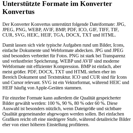
Unterstützte Formate im Konverter
Konvertus
Der Konverter Konvertus unterstützt folgende Dateiformate: JPG,
JPEG, PNG, WEBP, AVIF, BMP, PDF, ICO, GIF, TIFF, TIF,
CUR, SVG, HEIC, HEIF, TGA, DOCX, TXT und HTML.
Damit lassen sich viele typische Aufgaben rund um Bilder, Icons,
einfache Dokumente und Webformate abdecken. JPG und JPEG
sind besonders verbreitet für Fotos. PNG ist stark bei Transparenz
und verlustfreier Speicherung. WEBP und AVIF sind moderne
Webformate mit effizienter Kompression. BMP ist einfach, aber
meist größer. PDF, DOCX, TXT und HTML stehen eher im
Bereich Dokument und Textstruktur. ICO und CUR sind für Icons
und Cursor relevant. SVG ist ein Vektorformat, während HEIC und
HEIF häufig von Apple-Geräten stammen.
Für einzelne Formate kann außerdem die Qualität gespeicherter
Bilder gewählt werden: 100 %, 90 %, 80 % oder 60 %. Diese
Auswahl ist besonders nützlich, wenn Dateigröße und sichtbare
Qualität gegeneinander abgewogen werden sollen. Bei einfachen
Grafiken reicht oft eine niedrigere Stufe, während detailreiche Bilder
eher von einer höheren Einstellung profitieren.