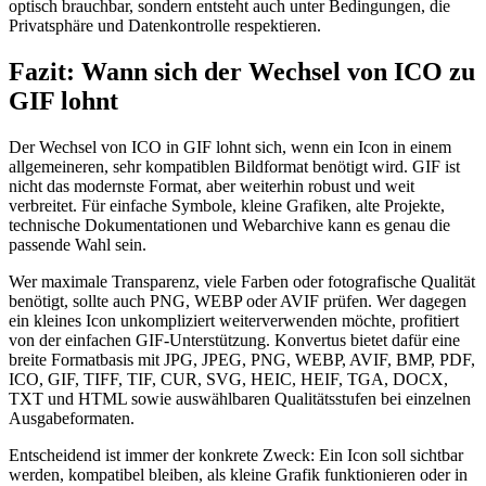
optisch brauchbar, sondern entsteht auch unter Bedingungen, die
Privatsphäre und Datenkontrolle respektieren.
Fazit: Wann sich der Wechsel von ICO zu
GIF lohnt
Der Wechsel von ICO in GIF lohnt sich, wenn ein Icon in einem
allgemeineren, sehr kompatiblen Bildformat benötigt wird. GIF ist
nicht das modernste Format, aber weiterhin robust und weit
verbreitet. Für einfache Symbole, kleine Grafiken, alte Projekte,
technische Dokumentationen und Webarchive kann es genau die
passende Wahl sein.
Wer maximale Transparenz, viele Farben oder fotografische Qualität
benötigt, sollte auch PNG, WEBP oder AVIF prüfen. Wer dagegen
ein kleines Icon unkompliziert weiterverwenden möchte, profitiert
von der einfachen GIF-Unterstützung. Konvertus bietet dafür eine
breite Formatbasis mit JPG, JPEG, PNG, WEBP, AVIF, BMP, PDF,
ICO, GIF, TIFF, TIF, CUR, SVG, HEIC, HEIF, TGA, DOCX,
TXT und HTML sowie auswählbaren Qualitätsstufen bei einzelnen
Ausgabeformaten.
Entscheidend ist immer der konkrete Zweck: Ein Icon soll sichtbar
werden, kompatibel bleiben, als kleine Grafik funktionieren oder in