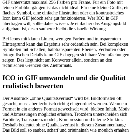
GIF unterstützt maximal 256 Farben pro Frame. Für ein Foto mit
feinen Farbübergängen ist das nicht ideal. Für eine kleine Grafik, ein
flaches Symbol, eine einfache Illustration oder ein kontrastreiches
Icon kann GIF jedoch sehr gut funktionieren. Wer ICO in GIF
übertragen will, sollte daher wissen: Je einfacher das Ausgangsbild
aufgebaut ist, desto sauberer bleibt die visuelle Wirkung.
Bei Icons mit klaren Linien, wenigen Farben und transparentem
Hintergrund kann das Ergebnis sehr ordentlich sein. Bei komplexen
Symbolen mit Schatten, halbtransparenten Ebenen, Verläufen oder
fotografischen Details kann GIF dagegen sichtbare Vereinfachungen
zeigen. Das liegt nicht am Konverter allein, sondern an den
technischen Grenzen des Zielformats.
ICO in GIF umwandeln und die Qualität
realistisch bewerten
Der Ausdruck „ohne Qualitätsverlust“ wird bei Bildformaten oft
gesucht, muss aber technisch richtig eingeordnet werden. Wenn ein
Format in ein anderes Format gewechselt wird, bleiben Inhalt, Motiv
und Abmessungen möglichst erhalten. Trotzdem unterscheiden sich
Farbtiefe, Transparenzmodell, Kompression und interne Struktur.
Deshalb bedeutet ohne Qualitätsverlust in diesem Zusammenhang:
Das Bild soll so sauber, scharf und originalnah wie möglich erhalten