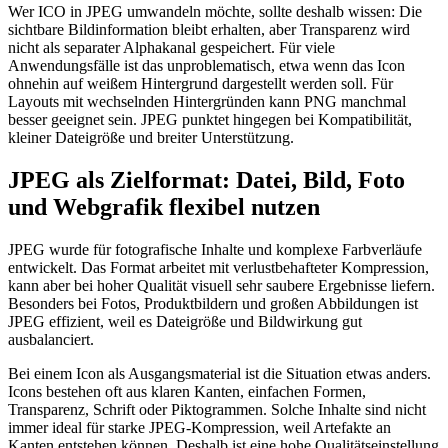
Wer ICO in JPEG umwandeln möchte, sollte deshalb wissen: Die
sichtbare Bildinformation bleibt erhalten, aber Transparenz wird
nicht als separater Alphakanal gespeichert. Für viele
Anwendungsfälle ist das unproblematisch, etwa wenn das Icon
ohnehin auf weißem Hintergrund dargestellt werden soll. Für
Layouts mit wechselnden Hintergründen kann PNG manchmal
besser geeignet sein. JPEG punktet hingegen bei Kompatibilität,
kleiner Dateigröße und breiter Unterstützung.
JPEG als Zielformat: Datei, Bild, Foto
und Webgrafik flexibel nutzen
JPEG wurde für fotografische Inhalte und komplexe Farbverläufe
entwickelt. Das Format arbeitet mit verlustbehafteter Kompression,
kann aber bei hoher Qualität visuell sehr saubere Ergebnisse liefern.
Besonders bei Fotos, Produktbildern und großen Abbildungen ist
JPEG effizient, weil es Dateigröße und Bildwirkung gut
ausbalanciert.
Bei einem Icon als Ausgangsmaterial ist die Situation etwas anders.
Icons bestehen oft aus klaren Kanten, einfachen Formen,
Transparenz, Schrift oder Piktogrammen. Solche Inhalte sind nicht
immer ideal für starke JPEG-Kompression, weil Artefakte an
Kanten entstehen können. Deshalb ist eine hohe Qualitätseinstellung