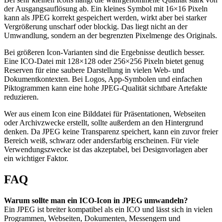
der Ausgangsauflösung ab. Ein kleines Symbol mit 16×16 Pixeln
kann als JPEG korrekt gespeichert werden, wirkt aber bei starker
Vergrößerung unscharf oder blockig. Das liegt nicht an der
Umwandlung, sondern an der begrenzten Pixelmenge des Originals.
Bei größeren Icon-Varianten sind die Ergebnisse deutlich besser.
Eine ICO-Datei mit 128×128 oder 256×256 Pixeln bietet genug
Reserven für eine saubere Darstellung in vielen Web- und
Dokumentkontexten. Bei Logos, App-Symbolen und einfachen
Piktogrammen kann eine hohe JPEG-Qualität sichtbare Artefakte
reduzieren.
Wer aus einem Icon eine Bilddatei für Präsentationen, Webseiten
oder Archivzwecke erstellt, sollte außerdem an den Hintergrund
denken. Da JPEG keine Transparenz speichert, kann ein zuvor freier
Bereich weiß, schwarz oder andersfarbig erscheinen. Für viele
Verwendungszwecke ist das akzeptabel, bei Designvorlagen aber
ein wichtiger Faktor.
FAQ
Warum sollte man ein ICO-Icon in JPEG umwandeln?
Ein JPEG ist breiter kompatibel als ein ICO und lässt sich in vielen
Programmen, Webseiten, Dokumenten, Messengern und