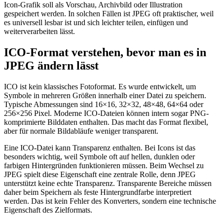
Icon-Grafik soll als Vorschau, Archivbild oder Illustration
gespeichert werden. In solchen Fällen ist JPEG oft praktischer, weil
es universell lesbar ist und sich leichter teilen, einfügen und
weiterverarbeiten lässt.
ICO-Format verstehen, bevor man es in
JPEG ändern lässt
ICO ist kein klassisches Fotoformat. Es wurde entwickelt, um
Symbole in mehreren Größen innerhalb einer Datei zu speichern.
Typische Abmessungen sind 16×16, 32×32, 48×48, 64×64 oder
256×256 Pixel. Moderne ICO-Dateien können intern sogar PNG-
komprimierte Bilddaten enthalten. Das macht das Format flexibel,
aber für normale Bildabläufe weniger transparent.
Eine ICO-Datei kann Transparenz enthalten. Bei Icons ist das
besonders wichtig, weil Symbole oft auf hellen, dunklen oder
farbigen Hintergründen funktionieren müssen. Beim Wechsel zu
JPEG spielt diese Eigenschaft eine zentrale Rolle, denn JPEG
unterstützt keine echte Transparenz. Transparente Bereiche müssen
daher beim Speichern als feste Hintergrundfarbe interpretiert
werden. Das ist kein Fehler des Konverters, sondern eine technische
Eigenschaft des Zielformats.