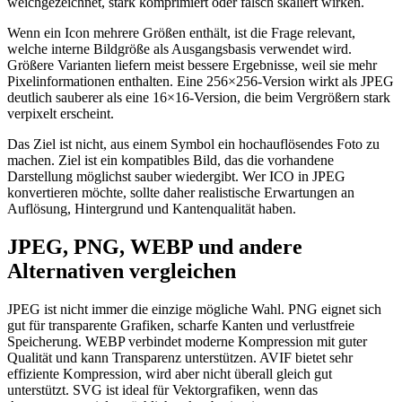
weichgezeichnet, stark komprimiert oder falsch skaliert wirken.
Wenn ein Icon mehrere Größen enthält, ist die Frage relevant,
welche interne Bildgröße als Ausgangsbasis verwendet wird.
Größere Varianten liefern meist bessere Ergebnisse, weil sie mehr
Pixelinformationen enthalten. Eine 256×256-Version wirkt als JPEG
deutlich sauberer als eine 16×16-Version, die beim Vergrößern stark
verpixelt erscheint.
Das Ziel ist nicht, aus einem Symbol ein hochauflösendes Foto zu
machen. Ziel ist ein kompatibles Bild, das die vorhandene
Darstellung möglichst sauber wiedergibt. Wer ICO in JPEG
konvertieren möchte, sollte daher realistische Erwartungen an
Auflösung, Hintergrund und Kantenqualität haben.
JPEG, PNG, WEBP und andere
Alternativen vergleichen
JPEG ist nicht immer die einzige mögliche Wahl. PNG eignet sich
gut für transparente Grafiken, scharfe Kanten und verlustfreie
Speicherung. WEBP verbindet moderne Kompression mit guter
Qualität und kann Transparenz unterstützen. AVIF bietet sehr
effiziente Kompression, wird aber nicht überall gleich gut
unterstützt. SVG ist ideal für Vektorgrafiken, wenn das