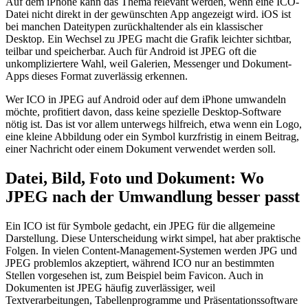
Auf dem iPhone kann das Thema relevant werden, wenn eine ICO-
Datei nicht direkt in der gewünschten App angezeigt wird. iOS ist
bei manchen Dateitypen zurückhaltender als ein klassischer
Desktop. Ein Wechsel zu JPEG macht die Grafik leichter sichtbar,
teilbar und speicherbar. Auch für Android ist JPEG oft die
unkompliziertere Wahl, weil Galerien, Messenger und Dokument-
Apps dieses Format zuverlässig erkennen.
Wer ICO in JPEG auf Android oder auf dem iPhone umwandeln
möchte, profitiert davon, dass keine spezielle Desktop-Software
nötig ist. Das ist vor allem unterwegs hilfreich, etwa wenn ein Logo,
eine kleine Abbildung oder ein Symbol kurzfristig in einem Beitrag,
einer Nachricht oder einem Dokument verwendet werden soll.
Datei, Bild, Foto und Dokument: Wo
JPEG nach der Umwandlung besser passt
Ein ICO ist für Symbole gedacht, ein JPEG für die allgemeine
Darstellung. Diese Unterscheidung wirkt simpel, hat aber praktische
Folgen. In vielen Content-Management-Systemen werden JPG und
JPEG problemlos akzeptiert, während ICO nur an bestimmten
Stellen vorgesehen ist, zum Beispiel beim Favicon. Auch in
Dokumenten ist JPEG häufig zuverlässiger, weil
Textverarbeitungen, Tabellenprogramme und Präsentationssoftware