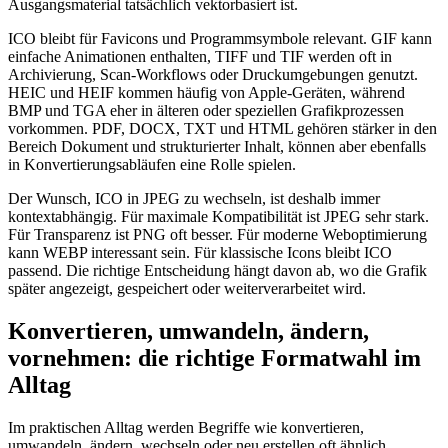
Ausgangsmaterial tatsächlich vektorbasiert ist.
ICO bleibt für Favicons und Programmsymbole relevant. GIF kann
einfache Animationen enthalten, TIFF und TIF werden oft in
Archivierung, Scan-Workflows oder Druckumgebungen genutzt.
HEIC und HEIF kommen häufig von Apple-Geräten, während
BMP und TGA eher in älteren oder speziellen Grafikprozessen
vorkommen. PDF, DOCX, TXT und HTML gehören stärker in den
Bereich Dokument und strukturierter Inhalt, können aber ebenfalls
in Konvertierungsabläufen eine Rolle spielen.
Der Wunsch, ICO in JPEG zu wechseln, ist deshalb immer
kontextabhängig. Für maximale Kompatibilität ist JPEG sehr stark.
Für Transparenz ist PNG oft besser. Für moderne Weboptimierung
kann WEBP interessant sein. Für klassische Icons bleibt ICO
passend. Die richtige Entscheidung hängt davon ab, wo die Grafik
später angezeigt, gespeichert oder weiterverarbeitet wird.
Konvertieren, umwandeln, ändern,
vornehmen: die richtige Formatwahl im
Alltag
Im praktischen Alltag werden Begriffe wie konvertieren,
umwandeln, ändern, wechseln oder neu erstellen oft ähnlich