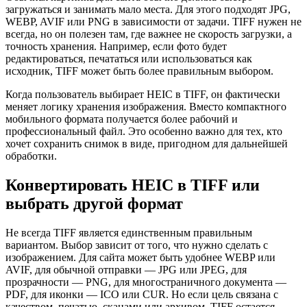
загружаться и занимать мало места. Для этого подходят JPG,
WEBP, AVIF или PNG в зависимости от задачи. TIFF нужен не
всегда, но он полезен там, где важнее не скорость загрузки, а
точность хранения. Например, если фото будет
редактироваться, печататься или использоваться как
исходник, TIFF может быть более правильным выбором.
Когда пользователь выбирает HEIC в TIFF, он фактически
меняет логику хранения изображения. Вместо компактного
мобильного формата получается более рабочий и
профессиональный файл. Это особенно важно для тех, кто
хочет сохранить снимок в виде, пригодном для дальнейшей
обработки.
Конвертировать HEIC в TIFF или
выбрать другой формат
Не всегда TIFF является единственным правильным
вариантом. Выбор зависит от того, что нужно сделать с
изображением. Для сайта может быть удобнее WEBP или
AVIF, для обычной отправки — JPG или JPEG, для
прозрачности — PNG, для многостраничного документа —
PDF, для иконки — ICO или CUR. Но если цель связана с
качеством, печатью, сканами или архивом, TIFF остается