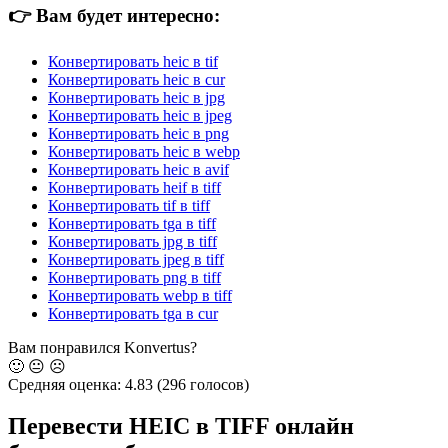
👉
Вам будет интересно:
Конвертировать heic в tif
Конвертировать heic в cur
Конвертировать heic в jpg
Конвертировать heic в jpeg
Конвертировать heic в png
Конвертировать heic в webp
Конвертировать heic в avif
Конвертировать heif в tiff
Конвертировать tif в tiff
Конвертировать tga в tiff
Конвертировать jpg в tiff
Конвертировать jpeg в tiff
Конвертировать png в tiff
Конвертировать webp в tiff
Конвертировать tga в cur
Вам понравился Konvertus?
🙂
😐
☹️
Средняя оценка:
4.83
(296 голосов)
Перевести HEIC в TIFF онлайн