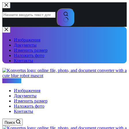
Перейти
к
сути
Ничего
не
найдено
Изображения
Документы
Изменить размер
Наложить фото
Контакты
Konvertus
Изображения
Документы
Изменить размер
Наложить фото
Контакты
Поиск