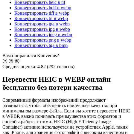
Конвертировать heic в tif
Конвертировать heif в webp
Конвертировать tiff в webp
Конвертировать tif в webp
Конвертировать tga в webp
Конвертировать jpg в webp
Конвертировать jpeg в webp
Конвертировать png в webp
Конвертировать tga в bmp
Вам понравился Konvertus?
🙂
😐
☹️
Средняя оценка:
4.82
(292 голосов)
Перевести HEIC в WEBP онлайн
бесплатно без потери качества
Современные форматы изображений продолжают
развиваться, чтобы обеспечить наилучшее качество при
минимальном размере файла. Если вы хотите перевести HEIC
в WEBP, важно понимать преимущества этих форматов и
способы работы с ними. HEIC (High Efficiency Image
Container) активно используется на устройствах Apple, таких
как iPhone, для хранения фотографий с высоким качеством и