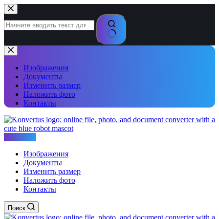
Перейти
к
сути
Ничего
не
найдено
Изображения
Документы
Изменить размер
Наложить фото
Контакты
Konvertus
Изображения
Документы
Изменить размер
Наложить фото
Контакты
Поиск