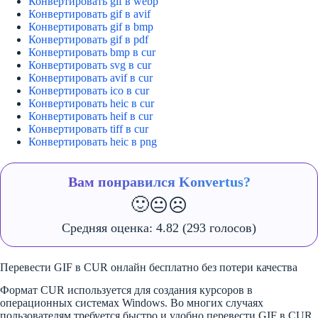
Конвертировать gif в webp
Конвертировать gif в avif
Конвертировать gif в bmp
Конвертировать gif в pdf
Конвертировать bmp в cur
Конвертировать svg в cur
Конвертировать avif в cur
Конвертировать ico в cur
Конвертировать heic в cur
Конвертировать heif в cur
Конвертировать tiff в cur
Конвертировать heic в png
Вам понравился Konvertus?
🙂
😐
☹️
Средняя оценка:
4.82
(293 голосов)
Перевести GIF в CUR онлайн бесплатно без потери качества
Формат CUR используется для создания курсоров в
операционных системах Windows. Во многих случаях
пользователям требуется быстро и удобно перевести GIF в CUR,