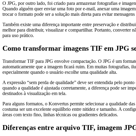
O JPG, por outro lado, foi criado para armazenar fotografias e imag
Quando alguém quer enviar uma foto por e-mail, anexar uma imagem em
trocar o formato pode ser a solução mais direta para evitar mensagens 
Também existe uma diferença importante entre preservação e distrib
melhor para distribuir, visualizar e compartilhar. Portanto, converter
para uso prático.
Como transformar imagens TIF em JPG sem
Transformar TIF para JPG envolve compactação. O JPG é um formato co
automaticamente que a imagem ficará ruim. Em muitas fotografias, i
especialmente quando o usuário escolhe uma qualidade alta.
A expressão “sem perda de qualidade” deve ser entendida pelo ponto d
quando a qualidade é ajustada corretamente, a diferença pode ser impe
destinados à visualização em tela.
Para alguns formatos, o Konvertus permite selecionar a qualidade d
costuma ser um excelente equilíbrio entre nitidez e tamanho. A confi
áreas com texto fino, linhas técnicas ou gradientes delicados.
Diferenças entre arquivo TIF, imagem JPG