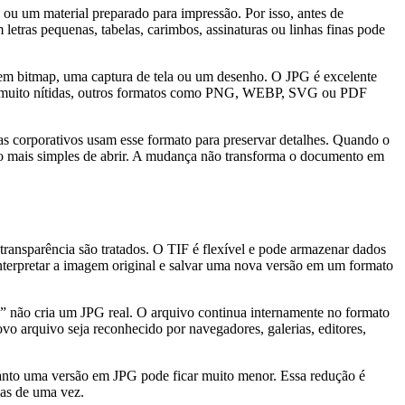
ou um material preparado para impressão. Por isso, antes de
ras pequenas, tabelas, carimbos, assinaturas ou linhas finas pode
 em bitmap, uma captura de tela ou um desenho. O JPG é excelente
rdas muito nítidas, outros formatos como PNG, WEBP, SVG ou PDF
 corporativos usam esse formato para preservar detalhes. Quando o
são mais simples de abrir. A mudança não transforma o documento em
ransparência são tratados. O TIF é flexível e pode armazenar dados
interpretar a imagem original e salvar uma nova versão em um formato
 não cria um JPG real. O arquivo continua internamente no formato
vo arquivo seja reconhecido por navegadores, galerias, editores,
anto uma versão em JPG pode ficar muito menor. Essa redução é
ias de uma vez.