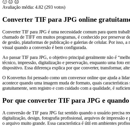
🙂
😐
☹️
Avaliação média:
4.82
(293 votos)
Converter TIF para JPG online gratuitam
Converter TIF para JPG é uma necessidade comum para quem trabalha 
chamado de TIFF em muitos programas, é conhecido por preservar detal
de gestão, plataformas de publicação e galerias de celular. Por isso
visual quando a conversão é bem configurada.
Ao passar TIF para JPG, o objetivo principal geralmente não é “melh
técnico, impressão, digitalização e preservação, enquanto uma foto 
dispositivo. Essa diferença explica por que converter, transformar, a
O Konvertus foi pensado como um conversor online que ajuda a lidar 
acontece quando uma imagem muda de formato, quais características s
gratuitamente, sem registro e com cuidado com a qualidade, é suficie
Por que converter TIF para JPG e quando 
A conversão de TIF para JPG faz sentido quando o usuário precisa re
digitalização, design, fotografia profissional, arquivos de impress
o arquivo muito grande. Essa característica é útil em ambientes profiss