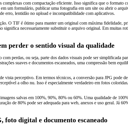
ens complexas com compactação eficiente. Isso significa que o format
 um formulário, publicar uma fotografia em um site ou abrir o arquiv
de erro, lentidão no upload e incompatibilidade com aplicativos.
uição. O TIF é ótimo para manter um original com máxima fidelidade, p
 não significa necessariamente substituir o arquivo original. Em muitas 
 perder o sentido visual da qualidade
m perdas, ou seja, parte dos dados visuais pode ser simplificada par
lustrações suaves e documentos escaneados, uma compressão bem equilib
e vista perceptivo. Em termos técnicos, a conversão para JPG pode desc
rceptível a olho nu. Isso é especialmente verdadeiro em fotos coloridas
as imagens salvas em 100%, 90%, 80% ou 60%. Uma qualidade de 100% pr
guração de 80% pode ser adequada para web, anexos e uso geral. Já 60% 
, foto digital e documento escaneado