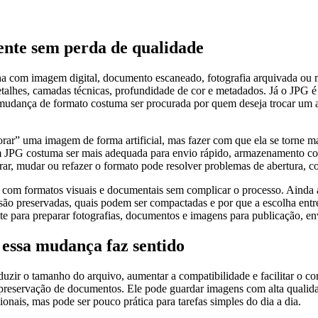
ente sem perda de qualidade
com imagem digital, documento escaneado, fotografia arquivada ou ma
hes, camadas técnicas, profundidade de cor e metadados. Já o JPG é mai
, a mudança de formato costuma ser procurada por quem deseja trocar um 
orar” uma imagem de forma artificial, mas fazer com que ela se torne
em JPG costuma ser mais adequada para envio rápido, armazenamento co
lterar, mudar ou refazer o formato pode resolver problemas de abertura, 
com formatos visuais e documentais sem complicar o processo. Ainda a
ão preservadas, quais podem ser compactadas e por que a escolha entr
nte para preparar fotografias, documentos e imagens para publicação, e
essa mudança faz sentido
duzir o tamanho do arquivo, aumentar a compatibilidade e facilitar o 
ão e preservação de documentos. Ele pode guardar imagens com alta qua
ionais, mas pode ser pouco prática para tarefas simples do dia a dia.