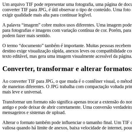
Um arquivo TIF pode representar uma fotografia, uma página de docum
converter TIF para JPG, é útil observar o tipo de conteúdo. Uma fo
exigir qualidade mais alta para continuar legível.
A palavra “imagem” cobre muitos usos diferentes. Uma imagem pode se
para fotografias e imagens com variação contínua de cor. Porém, pa
podem fazer mais sentido.
O termo “documento” também é importante. Muitas pessoas recebem do
destino exige visualização rápida, anexos leves ou compatibilidade 
texto editável, mas gera uma imagem visualmente acessível da página
Converter, transformar e alterar formato
Ao converter TIF para JPG, o que muda é o contêiner visual, o métod
de maneiras diferentes. O JPG trabalha com compactação voltada princ
mais leve e universal.
Transformar um formato não significa apenas trocar a extensão do n
antigo e pode deixar de abrir corretamente. Uma conversão verdadeira
mensageiros e sistemas de upload.
Alterar o formato também pode influenciar o tamanho final. Um TIF 
valiosa quando há limite de anexos, baixa velocidade de internet, po