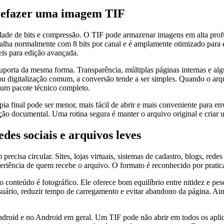
 refazer uma imagem TIF
ade de bits e compressão. O TIF pode armazenar imagens em alta profun
alha normalmente com 8 bits por canal e é amplamente otimizado para ex
is para edição avançada.
porta da mesma forma. Transparência, múltiplas páginas internas e alg
u digitalização comum, a conversão tende a ser simples. Quando o arqu
 um pacote técnico completo.
 final pode ser menor, mais fácil de abrir e mais conveniente para en
ção documental. Uma rotina segura é manter o arquivo original e criar 
es sociais e arquivos leves
recisa circular. Sites, lojas virtuais, sistemas de cadastro, blogs, r
periência de quem recebe o arquivo. O formato é reconhecido por pratic
conteúdo é fotográfico. Ele oferece bom equilíbrio entre nitidez e pes
uário, reduzir tempo de carregamento e evitar abandono da página. Ain
ndroid e no Android em geral. Um TIF pode não abrir em todos os aplic