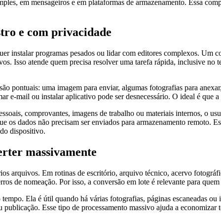
 simples, em mensageiros e em plataformas de armazenamento. Essa comp
stro e com privacidade
uer instalar programas pesados ou lidar com editores complexos. Um c
quivos. Isso atende quem precisa resolver uma tarefa rápida, inclusive n
s são pontuais: uma imagem para enviar, algumas fotografias para anex
ar e-mail ou instalar aplicativo pode ser desnecessário. O ideal é que a c
soais, comprovantes, imagens de trabalho ou materiais internos, o u
rque os dados não precisam ser enviados para armazenamento remoto. Es
do dispositivo.
verter massivamente
arquivos. Em rotinas de escritório, arquivo técnico, acervo fotográfi
 erros de nomeação. Por isso, a conversão em lote é relevante para quem
 tempo. Ela é útil quando há várias fotografias, páginas escaneadas o
u publicação. Esse tipo de processamento massivo ajuda a economizar t