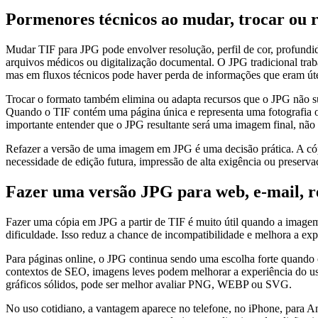
Pormenores técnicos ao mudar, trocar ou
Mudar TIF para JPG pode envolver resolução, perfil de cor, profundid
arquivos médicos ou digitalização documental. O JPG tradicional trab
mas em fluxos técnicos pode haver perda de informações que eram úte
Trocar o formato também elimina ou adapta recursos que o JPG não su
Quando o TIF contém uma página única e representa uma fotografia o
importante entender que o JPG resultante será uma imagem final, não
Refazer a versão de uma imagem em JPG é uma decisão prática. A cópia
necessidade de edição futura, impressão de alta exigência ou preserva
Fazer uma versão JPG para web, e-mail, red
Fazer uma cópia em JPG a partir de TIF é muito útil quando a imagem p
dificuldade. Isso reduz a chance de incompatibilidade e melhora a ex
Para páginas online, o JPG continua sendo uma escolha forte quando o 
contextos de SEO, imagens leves podem melhorar a experiência do us
gráficos sólidos, pode ser melhor avaliar PNG, WEBP ou SVG.
No uso cotidiano, a vantagem aparece no telefone, no iPhone, para A