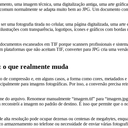
ento, uma imagem técnica, uma digitalização antiga, uma arte gráfica 
to comum normalmente se adapta muito bem ao JPG. Um documento com let
r uma fotografia tirada no celular, uma página digitalizada, uma arte
ra ilustrações com transparência, logotipos, ícones e gráficos com bo
cumentos escaneados em TIF porque scanners profissionais e sistemas
com plataformas que não aceitam TIF, converter para JPG cria uma ver
.
s: o que realmente muda
o de compressão e, em alguns casos, a forma como cores, metadados e t
ipalmente para imagens fotográficas. Por isso, a conversão precisa re
ome do arquivo. Renomear manualmente “imagem.tif” para “imagem.jpg”
 reconstrói a imagem no padrão de destino. É isso que permite que o no
de alta resolução pode ocupar dezenas ou centenas de megabytes, enqu
uco armazenamento no telefone ou necessidade de enviar várias fotograf