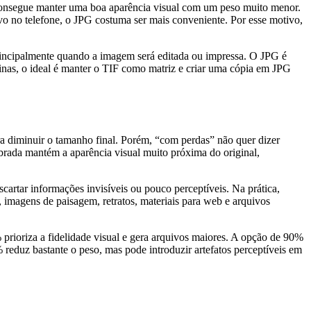
o consegue manter uma boa aparência visual com um peso muito menor.
o no telefone, o JPG costuma ser mais conveniente. Por esse motivo,
rincipalmente quando a imagem será editada ou impressa. O JPG é
rotinas, o ideal é manter o TIF como matriz e criar uma cópia em JPG
a diminuir o tamanho final. Porém, “com perdas” não quer dizer
rada mantém a aparência visual muito próxima do original,
artar informações invisíveis ou pouco perceptíveis. Na prática,
, imagens de paisagem, retratos, materiais para web e arquivos
ioriza a fidelidade visual e gera arquivos maiores. A opção de 90%
reduz bastante o peso, mas pode introduzir artefatos perceptíveis em