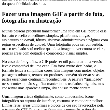
do que a fidelidade absoluta.
Fazer uma imagem GIF a partir de foto,
fotografia ou ilustração
Muitas pessoas procuram transformar uma foto em GIF porque esse
formato é aceito em editores simples, plataformas antigas,
assinaturas de e-mail, fóruns, sistemas administrativos e páginas com
regras específicas de upload. Uma fotografia pode ser convertida,
mas o resultado será melhor quando a imagem tiver contraste claro,
poucas áreas com degradê e composição visual simples.
No caso de fotografias, o GIF pode ser útil para criar uma versão
leve e compatível de uma cena. Em fotos muito detalhadas, o
formato tende a simplificar cores. Em imagens com motos, objetos,
paisagens urbanas, retratos ou produtos, convém observar se as
partes essenciais continuam reconhecíveis. A palavra “qualidade”,
nesse contexto, não significa manter todos os dados originais, mas
conservar uma aparência limpa, útil e visualmente correta.
Uma imagem criada digitalmente, como um desenho, ícone,
infográfico ou captura de interface, costuma se comportar melhor.
Linhas retas, áreas uniformes e blocos de cor são favorecidos pela
estrutura do GIF. Por isso, ao fazer uma conversão, o tipo de