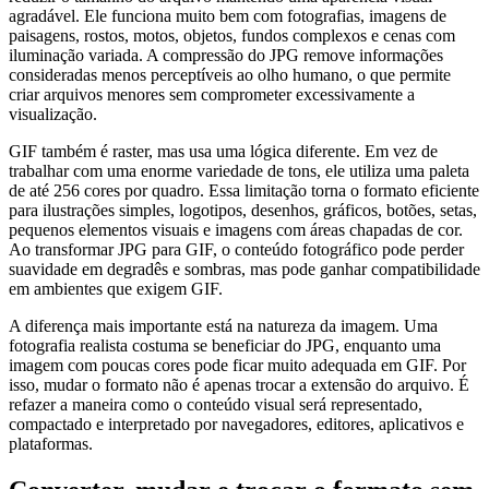
agradável. Ele funciona muito bem com fotografias, imagens de
paisagens, rostos, motos, objetos, fundos complexos e cenas com
iluminação variada. A compressão do JPG remove informações
consideradas menos perceptíveis ao olho humano, o que permite
criar arquivos menores sem comprometer excessivamente a
visualização.
GIF também é raster, mas usa uma lógica diferente. Em vez de
trabalhar com uma enorme variedade de tons, ele utiliza uma paleta
de até 256 cores por quadro. Essa limitação torna o formato eficiente
para ilustrações simples, logotipos, desenhos, gráficos, botões, setas,
pequenos elementos visuais e imagens com áreas chapadas de cor.
Ao transformar JPG para GIF, o conteúdo fotográfico pode perder
suavidade em degradês e sombras, mas pode ganhar compatibilidade
em ambientes que exigem GIF.
A diferença mais importante está na natureza da imagem. Uma
fotografia realista costuma se beneficiar do JPG, enquanto uma
imagem com poucas cores pode ficar muito adequada em GIF. Por
isso, mudar o formato não é apenas trocar a extensão do arquivo. É
refazer a maneira como o conteúdo visual será representado,
compactado e interpretado por navegadores, editores, aplicativos e
plataformas.