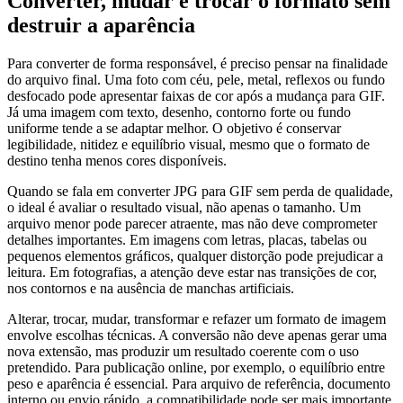
Converter, mudar e trocar o formato sem
destruir a aparência
Para converter de forma responsável, é preciso pensar na finalidade
do arquivo final. Uma foto com céu, pele, metal, reflexos ou fundo
desfocado pode apresentar faixas de cor após a mudança para GIF.
Já uma imagem com texto, desenho, contorno forte ou fundo
uniforme tende a se adaptar melhor. O objetivo é conservar
legibilidade, nitidez e equilíbrio visual, mesmo que o formato de
destino tenha menos cores disponíveis.
Quando se fala em converter JPG para GIF sem perda de qualidade,
o ideal é avaliar o resultado visual, não apenas o tamanho. Um
arquivo menor pode parecer atraente, mas não deve comprometer
detalhes importantes. Em imagens com letras, placas, tabelas ou
pequenos elementos gráficos, qualquer distorção pode prejudicar a
leitura. Em fotografias, a atenção deve estar nas transições de cor,
nos contornos e na ausência de manchas artificiais.
Alterar, trocar, mudar, transformar e refazer um formato de imagem
envolve escolhas técnicas. A conversão não deve apenas gerar uma
nova extensão, mas produzir um resultado coerente com o uso
pretendido. Para publicação online, por exemplo, o equilíbrio entre
peso e aparência é essencial. Para arquivo de referência, documento
interno ou envio rápido, a compatibilidade pode ser mais importante