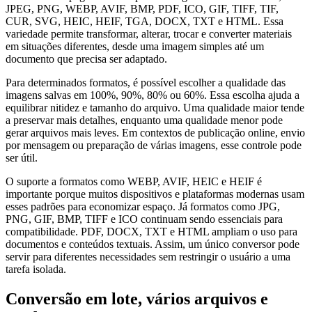
JPEG, PNG, WEBP, AVIF, BMP, PDF, ICO, GIF, TIFF, TIF,
CUR, SVG, HEIC, HEIF, TGA, DOCX, TXT e HTML. Essa
variedade permite transformar, alterar, trocar e converter materiais
em situações diferentes, desde uma imagem simples até um
documento que precisa ser adaptado.
Para determinados formatos, é possível escolher a qualidade das
imagens salvas em 100%, 90%, 80% ou 60%. Essa escolha ajuda a
equilibrar nitidez e tamanho do arquivo. Uma qualidade maior tende
a preservar mais detalhes, enquanto uma qualidade menor pode
gerar arquivos mais leves. Em contextos de publicação online, envio
por mensagem ou preparação de várias imagens, esse controle pode
ser útil.
O suporte a formatos como WEBP, AVIF, HEIC e HEIF é
importante porque muitos dispositivos e plataformas modernas usam
esses padrões para economizar espaço. Já formatos como JPG,
PNG, GIF, BMP, TIFF e ICO continuam sendo essenciais para
compatibilidade. PDF, DOCX, TXT e HTML ampliam o uso para
documentos e conteúdos textuais. Assim, um único conversor pode
servir para diferentes necessidades sem restringir o usuário a uma
tarefa isolada.
Conversão em lote, vários arquivos e