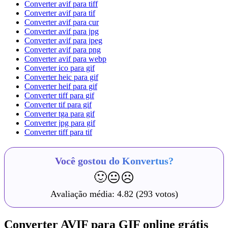
Converter avif para tiff
Converter avif para tif
Converter avif para cur
Converter avif para jpg
Converter avif para jpeg
Converter avif para png
Converter avif para webp
Converter ico para gif
Converter heic para gif
Converter heif para gif
Converter tiff para gif
Converter tif para gif
Converter tga para gif
Converter jpg para gif
Converter tiff para tif
Você gostou do Konvertus?
🙂
😐
☹️
Avaliação média:
4.82
(293 votos)
Converter AVIF para GIF online grátis