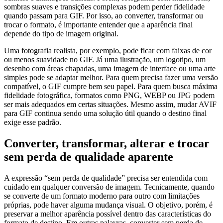
sombras suaves e transições complexas podem perder fidelidade
quando passam para GIF. Por isso, ao converter, transformar ou
trocar o formato, é importante entender que a aparência final
depende do tipo de imagem original.
Uma fotografia realista, por exemplo, pode ficar com faixas de cor
ou menos suavidade no GIF. Já uma ilustração, um logotipo, um
desenho com áreas chapadas, uma imagem de interface ou uma arte
simples pode se adaptar melhor. Para quem precisa fazer uma versão
compatível, o GIF cumpre bem seu papel. Para quem busca máxima
fidelidade fotográfica, formatos como PNG, WEBP ou JPG podem
ser mais adequados em certas situações. Mesmo assim, mudar AVIF
para GIF continua sendo uma solução útil quando o destino final
exige esse padrão.
Converter, transformar, alterar e trocar
sem perda de qualidade aparente
A expressão “sem perda de qualidade” precisa ser entendida com
cuidado em qualquer conversão de imagem. Tecnicamente, quando
se converte de um formato moderno para outro com limitações
próprias, pode haver alguma mudança visual. O objetivo, porém, é
preservar a melhor aparência possível dentro das características do
formato de destino. Em outras palavras, converter sem perda de