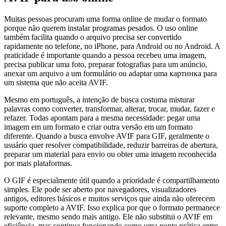
Muitas pessoas procuram uma forma online de mudar o formato
porque não querem instalar programas pesados. O uso online
também facilita quando o arquivo precisa ser convertido
rapidamente no telefone, no iPhone, para Android ou no Android. A
praticidade é importante quando a pessoa recebeu uma imagem,
precisa publicar uma foto, preparar fotografias para um anúncio,
anexar um arquivo a um formulário ou adaptar uma картинка para
um sistema que não aceita AVIF.
Mesmo em português, a intenção de busca costuma misturar
palavras como converter, transformar, alterar, trocar, mudar, fazer e
refazer. Todas apontam para a mesma necessidade: pegar uma
imagem em um formato e criar outra versão em um formato
diferente. Quando a busca envolve AVIF para GIF, geralmente o
usuário quer resolver compatibilidade, reduzir barreiras de abertura,
preparar um material para envio ou obter uma imagem reconhecida
por mais plataformas.
O GIF é especialmente útil quando a prioridade é compartilhamento
simples. Ele pode ser aberto por navegadores, visualizadores
antigos, editores básicos e muitos serviços que ainda não oferecem
suporte completo a AVIF. Isso explica por que o formato permanece
relevante, mesmo sendo mais antigo. Ele não substitui o AVIF em
eficiência, mas continua funcionando como uma ponte prática entre