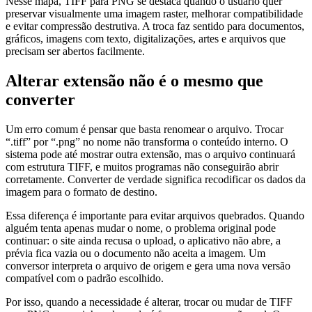
Nesse mapa, TIFF para PNG se destaca quando o usuário quer
preservar visualmente uma imagem raster, melhorar compatibilidade
e evitar compressão destrutiva. A troca faz sentido para documentos,
gráficos, imagens com texto, digitalizações, artes e arquivos que
precisam ser abertos facilmente.
Alterar extensão não é o mesmo que
converter
Um erro comum é pensar que basta renomear o arquivo. Trocar
“.tiff” por “.png” no nome não transforma o conteúdo interno. O
sistema pode até mostrar outra extensão, mas o arquivo continuará
com estrutura TIFF, e muitos programas não conseguirão abrir
corretamente. Converter de verdade significa recodificar os dados da
imagem para o formato de destino.
Essa diferença é importante para evitar arquivos quebrados. Quando
alguém tenta apenas mudar o nome, o problema original pode
continuar: o site ainda recusa o upload, o aplicativo não abre, a
prévia fica vazia ou o documento não aceita a imagem. Um
conversor interpreta o arquivo de origem e gera uma nova versão
compatível com o padrão escolhido.
Por isso, quando a necessidade é alterar, trocar ou mudar de TIFF