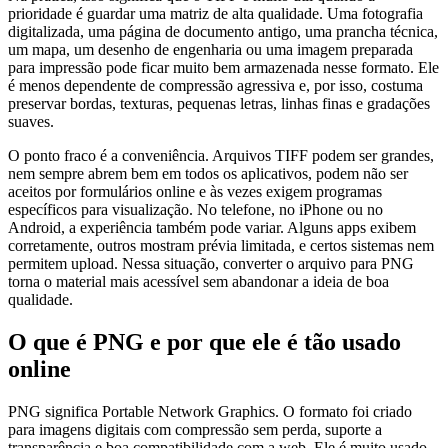
prioridade é guardar uma matriz de alta qualidade. Uma fotografia
digitalizada, uma página de documento antigo, uma prancha técnica,
um mapa, um desenho de engenharia ou uma imagem preparada
para impressão pode ficar muito bem armazenada nesse formato. Ele
é menos dependente de compressão agressiva e, por isso, costuma
preservar bordas, texturas, pequenas letras, linhas finas e gradações
suaves.
O ponto fraco é a conveniência. Arquivos TIFF podem ser grandes,
nem sempre abrem bem em todos os aplicativos, podem não ser
aceitos por formulários online e às vezes exigem programas
específicos para visualização. No telefone, no iPhone ou no
Android, a experiência também pode variar. Alguns apps exibem
corretamente, outros mostram prévia limitada, e certos sistemas nem
permitem upload. Nessa situação, converter o arquivo para PNG
torna o material mais acessível sem abandonar a ideia de boa
qualidade.
O que é PNG e por que ele é tão usado
online
PNG significa Portable Network Graphics. O formato foi criado
para imagens digitais com compressão sem perda, suporte a
transparência e boa compatibilidade com a web. Ele é muito usado