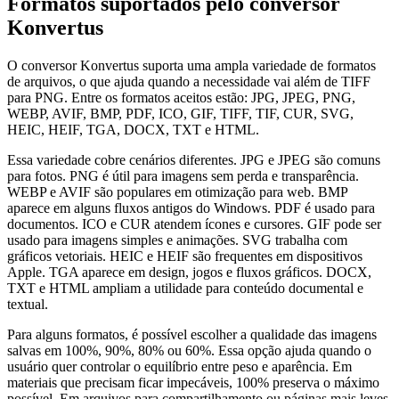
Formatos suportados pelo conversor
Konvertus
O conversor Konvertus suporta uma ampla variedade de formatos
de arquivos, o que ajuda quando a necessidade vai além de TIFF
para PNG. Entre os formatos aceitos estão: JPG, JPEG, PNG,
WEBP, AVIF, BMP, PDF, ICO, GIF, TIFF, TIF, CUR, SVG,
HEIC, HEIF, TGA, DOCX, TXT e HTML.
Essa variedade cobre cenários diferentes. JPG e JPEG são comuns
para fotos. PNG é útil para imagens sem perda e transparência.
WEBP e AVIF são populares em otimização para web. BMP
aparece em alguns fluxos antigos do Windows. PDF é usado para
documentos. ICO e CUR atendem ícones e cursores. GIF pode ser
usado para imagens simples e animações. SVG trabalha com
gráficos vetoriais. HEIC e HEIF são frequentes em dispositivos
Apple. TGA aparece em design, jogos e fluxos gráficos. DOCX,
TXT e HTML ampliam a utilidade para conteúdo documental e
textual.
Para alguns formatos, é possível escolher a qualidade das imagens
salvas em 100%, 90%, 80% ou 60%. Essa opção ajuda quando o
usuário quer controlar o equilíbrio entre peso e aparência. Em
materiais que precisam ficar impecáveis, 100% preserva o máximo
possível. Em arquivos para compartilhamento ou páginas mais leves,