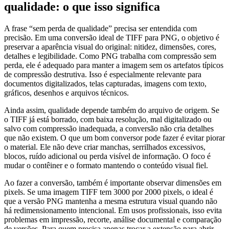
qualidade: o que isso significa
A frase “sem perda de qualidade” precisa ser entendida com
precisão. Em uma conversão ideal de TIFF para PNG, o objetivo é
preservar a aparência visual do original: nitidez, dimensões, cores,
detalhes e legibilidade. Como PNG trabalha com compressão sem
perda, ele é adequado para manter a imagem sem os artefatos típicos
de compressão destrutiva. Isso é especialmente relevante para
documentos digitalizados, telas capturadas, imagens com texto,
gráficos, desenhos e arquivos técnicos.
Ainda assim, qualidade depende também do arquivo de origem. Se
o TIFF já está borrado, com baixa resolução, mal digitalizado ou
salvo com compressão inadequada, a conversão não cria detalhes
que não existem. O que um bom conversor pode fazer é evitar piorar
o material. Ele não deve criar manchas, serrilhados excessivos,
blocos, ruído adicional ou perda visível de informação. O foco é
mudar o contêiner e o formato mantendo o conteúdo visual fiel.
Ao fazer a conversão, também é importante observar dimensões em
pixels. Se uma imagem TIFF tem 3000 por 2000 pixels, o ideal é
que a versão PNG mantenha a mesma estrutura visual quando não
há redimensionamento intencional. Em usos profissionais, isso evita
problemas em impressão, recorte, análise documental e comparação
de versões. Para quem precisa apenas trocar a extensão para abrir