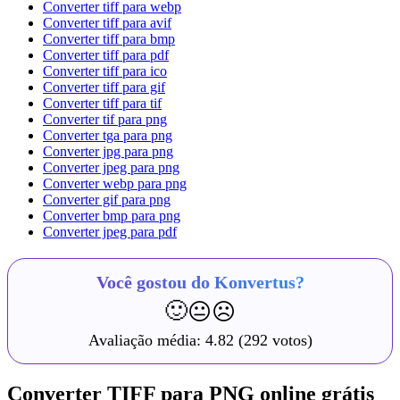
Converter tiff para webp
Converter tiff para avif
Converter tiff para bmp
Converter tiff para pdf
Converter tiff para ico
Converter tiff para gif
Converter tiff para tif
Converter tif para png
Converter tga para png
Converter jpg para png
Converter jpeg para png
Converter webp para png
Converter gif para png
Converter bmp para png
Converter jpeg para pdf
Você gostou do Konvertus?
🙂
😐
☹️
Avaliação média:
4.82
(292 votos)
Converter TIFF para PNG online grátis