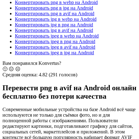
Конвертировать png в webp на Android
Конвертировать png в jpg на Android
Конвертировать png в avif на Android
Конвертировать jpg в webp на Android
Конвертировать jpg в png на Android
Конвертировать jpg в avif на Android
Конвертировать jpeg в webp на Android
Конвертировать jpeg в png на Android
Конвертировать jpeg в avif на Android
Конвертировать jpeg в jpg на Android
Вам понравился Konvertus?
🙂
😐
☹️
Средняя оценка:
4.82
(291 голосов)
Перевести png в avif на Android онлайн
бесплатно
без потери качества
Современные мобильные устройства на базе Android всё чаще
используются не только для съёмки фото, но и для
полноценной работы с изображениями. Пользователи
редактируют картинки, подготавливают графику для сайтов,
социальных сетей, маркетплейсов и приложений. В этом
контексте всё большую популярность набирает формат AVIF