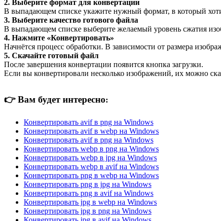
2. Выберите формат для конвертации
В выпадающем списке укажите нужный формат, в который хоти
3. Выберите качество готового файла
В выпадающем списке выберите желаемый уровень сжатия изобр
4. Нажмите «Конвертировать»
Начнётся процесс обработки. В зависимости от размера изображ
5. Скачайте готовый файл
После завершения конвертации появится кнопка загрузки.
Если вы конвертировали несколько изображений, их можно ска
👉
Вам будет интересно
:
Конвертировать avif в png на Windows
Конвертировать avif в webp на Windows
Конвертировать avif в png на Windows
Конвертировать webp в png на Windows
Конвертировать webp в jpg на Windows
Конвертировать webp в avif на Windows
Конвертировать png в webp на Windows
Конвертировать png в jpg на Windows
Конвертировать png в avif на Windows
Конвертировать jpg в webp на Windows
Конвертировать jpg в png на Windows
Конвертировать jpg в avif на Windows