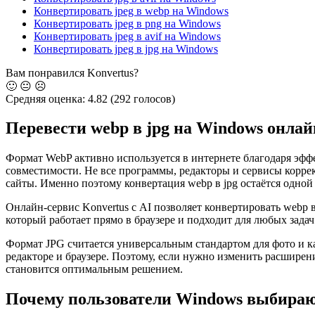
Конвертировать jpeg в webp на Windows
Конвертировать jpeg в png на Windows
Конвертировать jpeg в avif на Windows
Конвертировать jpeg в jpg на Windows
Вам понравился Konvertus?
🙂
😐
☹️
Средняя оценка:
4.82
(292 голосов)
Перевести webp в jpg на Windows онлай
Формат WebP активно используется в интернете благодаря эфф
совместимости. Не все программы, редакторы и сервисы корре
сайты. Именно поэтому конвертация webp в jpg остаётся одной
Онлайн-сервис Konvertus с AI позволяет конвертировать webp 
который работает прямо в браузере и подходит для любых зада
Формат JPG считается универсальным стандартом для фото и 
редакторе и браузере. Поэтому, если нужно изменить расширен
становится оптимальным решением.
Почему пользователи Windows выбираю