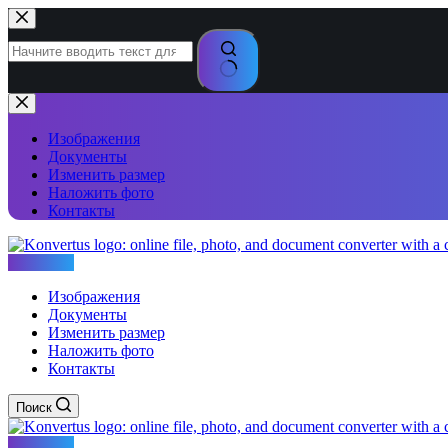
Перейти
к
сути
Ничего
не
найдено
Изображения
Документы
Изменить размер
Наложить фото
Контакты
Konvertus
Изображения
Документы
Изменить размер
Наложить фото
Контакты
Поиск
Konvertus