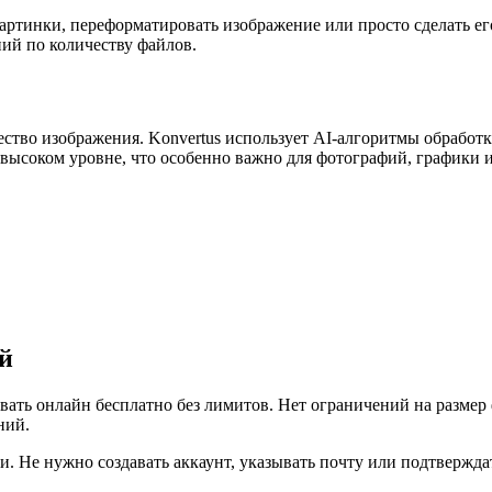
картинки, переформатировать изображение или просто сделать е
ний по количеству файлов.
ство изображения. Konvertus использует AI-алгоритмы обработки
а высоком уровне, что особенно важно для фотографий, графики 
й
овать онлайн бесплатно без лимитов. Нет ограничений на разме
ний.
. Не нужно создавать аккаунт, указывать почту или подтвержда