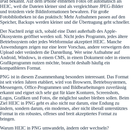
iPad bekannt. Auf dem iPhone entstehen Fotos oft automatisch als
HEIC, weil die Dateien kleiner sind als vergleichbare JPEG-Bilder
und trotzdem viele Bildinformationen bewahren. Für große
Fotobibliotheken ist das praktisch: Mehr Aufnahmen passen auf den
Speicher, Backups werden kleiner und die Übertragung geht schneller.
Der Nachteil zeigt sich, sobald eine Datei außerhalb des Apple-
Ökosystems geöffnet werden soll. Nicht jedes Programm, jedes ältere
Betriebssystem oder jedes Webformular akzeptiert HEIC. Manche
Anwendungen zeigen nur eine leere Vorschau, andere verweigern den
Upload oder verändern die Darstellung. Wer seine Aufnahme auf
Android, Windows, in einem CMS, in einem Dokument oder in einem
Grafikprogramm nutzen möchte, braucht deshalb häufig ein
kompatibleres Format.
PNG ist in diesem Zusammenhang besonders interessant. Das Format
ist seit vielen Jahren etabliert, wird von Browsern, Betriebssystemen,
Messengern, Office-Programmen und Bildbearbeitungen zuverlässig
erkannt und eignet sich sehr gut für klare Konturen, Screenshots,
Logos, Grafiken und Fotos, die möglichst sauber bleiben sollen. Beim
Ziel HEIC in PNG geht es also nicht nur darum, eine Endung zu
ändern, sondern darum, ein modernes, aber nicht überall unterstütztes
Format in ein robustes, offenes und breit akzeptiertes Format zu
bringen.
Warum HEIC in PNG umwandeln, ändern oder wechseln?