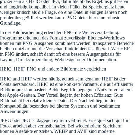
größer sein als HEIC oder JPG, dafür bleibt das Ergebnis gut lesbar
und langfristig kompatibel. In vielen Fällen ist Speicherplatz heute
weniger kritisch als die Frage, ob eine Datei in einigen Jahren noch
problemlos geöffnet werden kann. PNG bietet hier eine robuste
Grundlage.
In der Bildbearbeitung erleichtert PNG die Weiterverarbeitung.
Programme erkennen das Format zuverlässig, Ebenen-Workflows
können mit PNG-Ausgaben kombiniert werden, transparente Bereiche
bleiben nutzbar und die Vorschau funktioniert fast überall. Wer HEIC
in PNG ändert, schafft damit oft eine bessere Ausgangsbasis für
Layout, Druckvorbereitung, Webdesign oder Dokumentation.
HEIC, HEIF, PNG und andere Bildformate vergleichen
HEIC und HEIF werden häufig gemeinsam genannt. HEIF ist der
Containerstandard, HEIC ist eine konkrete Variante, die auf effizienter
Bildkompression basiert. Beide Begriffe begegnen Nutzern vor allem
bei Apple-Geräten. Der Vorteil liegt in der hohen Effizienz: Gute
Bildqualität bei relativ kleiner Datei. Der Nachteil liegt in der
Kompatibilität, besonders bei älteren Systemen und bestimmten
Anwendungen.
JPEG oder JPG ist dagegen extrem verbreitet. Es eignet sich gut für
Fotos, arbeitet aber verlustbehaftet. Bei wiederholtem Speichern
können Artefakte entstehen. WEBP und AVIF sind moderne