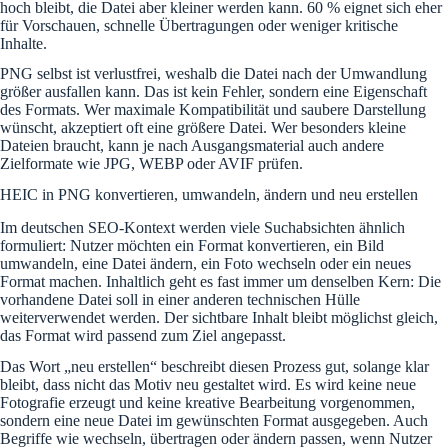
hoch bleibt, die Datei aber kleiner werden kann. 60 % eignet sich eher
für Vorschauen, schnelle Übertragungen oder weniger kritische
Inhalte.
PNG selbst ist verlustfrei, weshalb die Datei nach der Umwandlung
größer ausfallen kann. Das ist kein Fehler, sondern eine Eigenschaft
des Formats. Wer maximale Kompatibilität und saubere Darstellung
wünscht, akzeptiert oft eine größere Datei. Wer besonders kleine
Dateien braucht, kann je nach Ausgangsmaterial auch andere
Zielformate wie JPG, WEBP oder AVIF prüfen.
HEIC in PNG konvertieren, umwandeln, ändern und neu erstellen
Im deutschen SEO-Kontext werden viele Suchabsichten ähnlich
formuliert: Nutzer möchten ein Format konvertieren, ein Bild
umwandeln, eine Datei ändern, ein Foto wechseln oder ein neues
Format machen. Inhaltlich geht es fast immer um denselben Kern: Die
vorhandene Datei soll in einer anderen technischen Hülle
weiterverwendet werden. Der sichtbare Inhalt bleibt möglichst gleich,
das Format wird passend zum Ziel angepasst.
Das Wort „neu erstellen“ beschreibt diesen Prozess gut, solange klar
bleibt, dass nicht das Motiv neu gestaltet wird. Es wird keine neue
Fotografie erzeugt und keine kreative Bearbeitung vorgenommen,
sondern eine neue Datei im gewünschten Format ausgegeben. Auch
Begriffe wie wechseln, übertragen oder ändern passen, wenn Nutzer