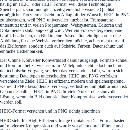
häufig im HEIC- oder HEIF-Format, weil diese Technologie
Speicherplatz spart und gleichzeitig eine hohe visuelle Qualität
ermöglicht. Trotzdem entsteht im Alltag oft der Wunsch, HEIC in PNG
zu übertragen, weil PNG universeller nutzbar ist, Transparenz
unterstützt und in vielen Programmen, Websystemen, Editoren und
Dokumenten stabil angezeigt wird. Wer ein Foto weitergeben, eine
Grafik bearbeiten, ein Bild in eine Präsentation einfügen oder eine
Abbildung für eine Website vorbereiten möchte, achtet nicht nur auf
das Zielformat, sondern auch auf Schärfe, Farben, Datenschutz und
einfache Bedienbarkeit.
Der Online-Konverter Konvertus ist darauf ausgelegt, Formate schnell
und komfortabel zu wechseln. Im Mittelpunkt steht jedoch nicht nur
der technische Vorgang, sondern das Verständnis dafür, warum sich
bestimmte Dateitypen unterscheiden. HEIC und PNG verfolgen
verschiedene Ziele: HEIC ist effizient, modern und speichersparend,
während PNG besonders zuverlässig, verlustfrei und plattformnah ist.
Genau deshalb ist HEIC in PNG für viele Nutzer eine sinnvolle
Lösung, wenn ein Bild ohne sichtbare Kompromisse weiterverwendet
werden soll.
HEIC-Format verstehen und in PNG richtig einordnen
HEIC steht für High Efficiency Image Container. Das Format basiert
auf moderner Kompression und wurde vor allem durch iPhone und