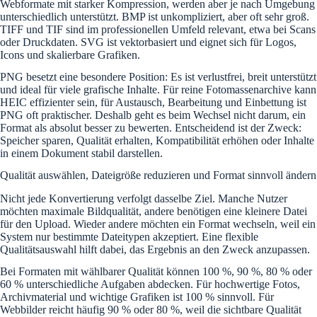
Webformate mit starker Kompression, werden aber je nach Umgebung
unterschiedlich unterstützt. BMP ist unkompliziert, aber oft sehr groß.
TIFF und TIF sind im professionellen Umfeld relevant, etwa bei Scans
oder Druckdaten. SVG ist vektorbasiert und eignet sich für Logos,
Icons und skalierbare Grafiken.
PNG besetzt eine besondere Position: Es ist verlustfrei, breit unterstützt
und ideal für viele grafische Inhalte. Für reine Fotomassenarchive kann
HEIC effizienter sein, für Austausch, Bearbeitung und Einbettung ist
PNG oft praktischer. Deshalb geht es beim Wechsel nicht darum, ein
Format als absolut besser zu bewerten. Entscheidend ist der Zweck:
Speicher sparen, Qualität erhalten, Kompatibilität erhöhen oder Inhalte
in einem Dokument stabil darstellen.
Qualität auswählen, Dateigröße reduzieren und Format sinnvoll ändern
Nicht jede Konvertierung verfolgt dasselbe Ziel. Manche Nutzer
möchten maximale Bildqualität, andere benötigen eine kleinere Datei
für den Upload. Wieder andere möchten ein Format wechseln, weil ein
System nur bestimmte Dateitypen akzeptiert. Eine flexible
Qualitätsauswahl hilft dabei, das Ergebnis an den Zweck anzupassen.
Bei Formaten mit wählbarer Qualität können 100 %, 90 %, 80 % oder
60 % unterschiedliche Aufgaben abdecken. Für hochwertige Fotos,
Archivmaterial und wichtige Grafiken ist 100 % sinnvoll. Für
Webbilder reicht häufig 90 % oder 80 %, weil die sichtbare Qualität