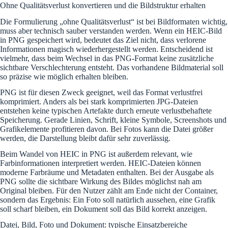
Ohne Qualitätsverlust konvertieren und die Bildstruktur erhalten
Die Formulierung „ohne Qualitätsverlust“ ist bei Bildformaten wichtig,
muss aber technisch sauber verstanden werden. Wenn ein HEIC-Bild
in PNG gespeichert wird, bedeutet das Ziel nicht, dass verlorene
Informationen magisch wiederhergestellt werden. Entscheidend ist
vielmehr, dass beim Wechsel in das PNG-Format keine zusätzliche
sichtbare Verschlechterung entsteht. Das vorhandene Bildmaterial soll
so präzise wie möglich erhalten bleiben.
PNG ist für diesen Zweck geeignet, weil das Format verlustfrei
komprimiert. Anders als bei stark komprimierten JPG-Dateien
entstehen keine typischen Artefakte durch erneute verlustbehaftete
Speicherung. Gerade Linien, Schrift, kleine Symbole, Screenshots und
Grafikelemente profitieren davon. Bei Fotos kann die Datei größer
werden, die Darstellung bleibt dafür sehr zuverlässig.
Beim Wandel von HEIC in PNG ist außerdem relevant, wie
Farbinformationen interpretiert werden. HEIC-Dateien können
moderne Farbräume und Metadaten enthalten. Bei der Ausgabe als
PNG sollte die sichtbare Wirkung des Bildes möglichst nah am
Original bleiben. Für den Nutzer zählt am Ende nicht der Container,
sondern das Ergebnis: Ein Foto soll natürlich aussehen, eine Grafik
soll scharf bleiben, ein Dokument soll das Bild korrekt anzeigen.
Datei, Bild, Foto und Dokument: typische Einsatzbereiche