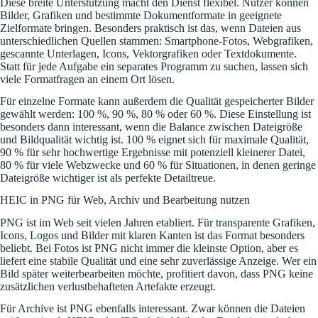
Diese breite Unterstützung macht den Dienst flexibel. Nutzer können
Bilder, Grafiken und bestimmte Dokumentformate in geeignete
Zielformate bringen. Besonders praktisch ist das, wenn Dateien aus
unterschiedlichen Quellen stammen: Smartphone-Fotos, Webgrafiken,
gescannte Unterlagen, Icons, Vektorgrafiken oder Textdokumente.
Statt für jede Aufgabe ein separates Programm zu suchen, lassen sich
viele Formatfragen an einem Ort lösen.
Für einzelne Formate kann außerdem die Qualität gespeicherter Bilder
gewählt werden: 100 %, 90 %, 80 % oder 60 %. Diese Einstellung ist
besonders dann interessant, wenn die Balance zwischen Dateigröße
und Bildqualität wichtig ist. 100 % eignet sich für maximale Qualität,
90 % für sehr hochwertige Ergebnisse mit potenziell kleinerer Datei,
80 % für viele Webzwecke und 60 % für Situationen, in denen geringe
Dateigröße wichtiger ist als perfekte Detailtreue.
HEIC in PNG für Web, Archiv und Bearbeitung nutzen
PNG ist im Web seit vielen Jahren etabliert. Für transparente Grafiken,
Icons, Logos und Bilder mit klaren Kanten ist das Format besonders
beliebt. Bei Fotos ist PNG nicht immer die kleinste Option, aber es
liefert eine stabile Qualität und eine sehr zuverlässige Anzeige. Wer ein
Bild später weiterbearbeiten möchte, profitiert davon, dass PNG keine
zusätzlichen verlustbehafteten Artefakte erzeugt.
Für Archive ist PNG ebenfalls interessant. Zwar können die Dateien