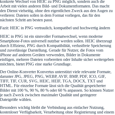
konkrete Wechsel von HEIC zu PNG möglich, sondern auch die
Arbeit mit vielen anderen Bild- und Dokumentformaten. Das macht
den Dienst vielseitig, ohne den eigentlichen Zweck aus den Augen zu
verlieren: Dateien sollen in dem Format vorliegen, das für den
nächsten Schritt am besten passt.
Fazit: HEIC in PNG vertraulich, kompatibel und hochwertig ändern
HEIC in PNG ist ein sinnvoller Formatwechsel, wenn moderne
Smartphone-Fotos universell nutzbar werden sollen. HEIC überzeugt
durch Effizienz, PNG durch Kompatibilität, verlustfreie Speicherung
und zuverlässige Darstellung. Gerade für Nutzer, die Fotos vom
iPhone auf anderen Geräten verwenden, Bilder in Dokumente
einfügen, mehrere Dateien vorbereiten oder Inhalte sicher weitergeben
möchten, bietet PNG eine starke Grundlage.
Der Online-Konverter Konvertus unterstützt viele relevante Formate,
darunter JPG, JPEG, PNG, WEBP, AVIF, BMP, PDF, ICO, GIF,
TIFF, TIF, CUR, SVG, HEIC, HEIF, TGA, DOCX, TXT und
HTML. Für einzelne Formate lässt sich die Qualität gespeicherter
Bilder mit 100 %, 90 %, 80 % oder 60 % anpassen. So können Nutzer
je nach Zweck zwischen maximaler Qualität und geringerer
Dateigröße wählen.
Besonders wichtig bleibt die Verbindung aus einfacher Nutzung,
kostenloser Verfügbarkeit, Verarbeitung ohne Registrierung und einem