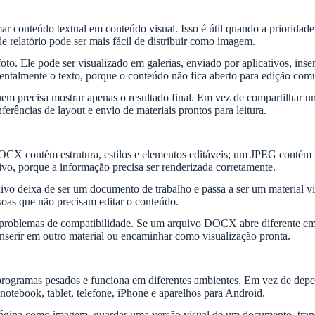
 conteúdo textual em conteúdo visual. Isso é útil quando a prioridade
 relatório pode ser mais fácil de distribuir como imagem.
o. Ele pode ser visualizado em galerias, enviado por aplicativos, ins
dentalmente o texto, porque o conteúdo não fica aberto para edição co
 precisa mostrar apenas o resultado final. Em vez de compartilhar u
ferências de layout e envio de materiais prontos para leitura.
X contém estrutura, estilos e elementos editáveis; um JPEG contém pi
vo, porque a informação precisa ser renderizada corretamente.
 deixa de ser um documento de trabalho e passa a ser um material visu
soas que não precisam editar o conteúdo.
blemas de compatibilidade. Se um arquivo DOCX abre diferente em o
inserir em outro material ou encaminhar como visualização pronta.
rogramas pesados e funciona em diferentes ambientes. Em vez de depen
notebook, tablet, telefone, iPhone e aparelhos para Android.
a página como imagem, guardar uma versão visual de um documento, tr