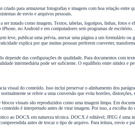
riado para armazenar fotografias e imagens com boa relação entre qua
 sistemas de envio e arquivos pessoais.
 tratado como imagem. Textos, tabelas, logotipos, linhas, fotos e elem
 no iPhone, no Android e em computadores sem programas de escritório.
gem leve, publicar uma prévia, anexar uma página a um formulário ou
aticidade explica por que muitas pessoas preferem converter, transfo
o depende das configurações de qualidade. Para documentos com texto 
alidade intermediária pode ser suficiente. O equilíbrio entre nitidez 
 visual do conteúdo. Isso inclui preservar o alinhamento dos parágrafo
normalmente se refere a uma conversão que evita borrões, distorções, c
os e blocos visuais são reproduzidos como uma imagem limpa. Em docum
 conteúdo é interpretado antes de virar imagem. Por isso, a escolha do
êntico ao DOCX em natureza técnica. DOCX é editável; JPEG é uma ima
 compreendida antes de trocar o tipo de arquivo. Para leitura, envio e p