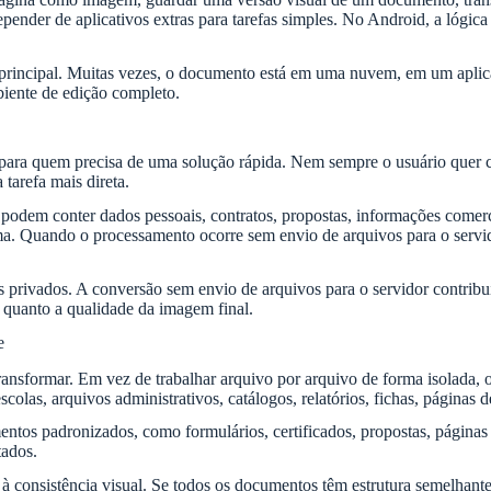
pender de aplicativos extras para tarefas simples. No Android, a lógic
 principal. Muitas vezes, o documento está em uma nuvem, em um apli
iente de edição completo.
e para quem precisa de uma solução rápida. Nem sempre o usuário quer cr
 tarefa mais direta.
dem conter dados pessoais, contratos, propostas, informações comerci
ima. Quando o processamento ocorre sem envio de arquivos para o servi
privados. A conversão sem envio de arquivos para o servidor contribui
te quanto a qualidade da imagem final.
e
ansformar. Em vez de trabalhar arquivo por arquivo de forma isolada, 
scolas, arquivos administrativos, catálogos, relatórios, fichas, páginas 
s padronizados, como formulários, certificados, propostas, páginas 
tados.
 consistência visual. Se todos os documentos têm estrutura semelhante