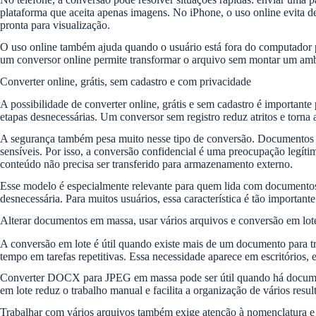
plataforma que aceita apenas imagens. No iPhone, o uso online evita de
pronta para visualização.
O uso online também ajuda quando o usuário está fora do computador
um conversor online permite transformar o arquivo sem montar um amb
Converter online, grátis, sem cadastro e com privacidade
A possibilidade de converter online, grátis e sem cadastro é important
etapas desnecessárias. Um conversor sem registro reduz atritos e torna a
A segurança também pesa muito nesse tipo de conversão. Documentos po
sensíveis. Por isso, a conversão confidencial é uma preocupação legít
conteúdo não precisa ser transferido para armazenamento externo.
Esse modelo é especialmente relevante para quem lida com documentos 
desnecessária. Para muitos usuários, essa característica é tão importan
Alterar documentos em massa, usar vários arquivos e conversão em lot
A conversão em lote é útil quando existe mais de um documento para tr
tempo em tarefas repetitivas. Essa necessidade aparece em escritórios, e
Converter DOCX para JPEG em massa pode ser útil quando há documento
em lote reduz o trabalho manual e facilita a organização de vários resul
Trabalhar com vários arquivos também exige atenção à nomenclatura e à