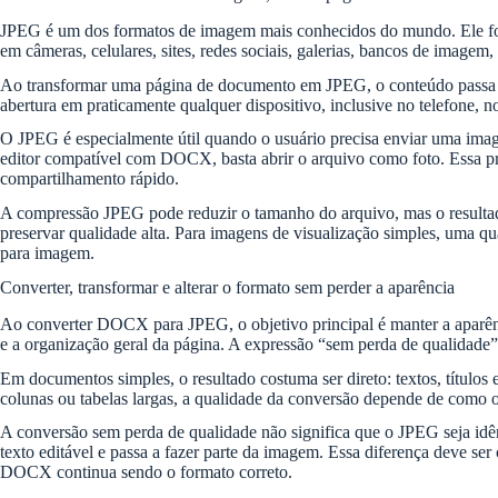
JPEG é um dos formatos de imagem mais conhecidos do mundo. Ele foi c
em câmeras, celulares, sites, redes sociais, galerias, bancos de imagem,
Ao transformar uma página de documento em JPEG, o conteúdo passa a ser
abertura em praticamente qualquer dispositivo, inclusive no telefone,
O JPEG é especialmente útil quando o usuário precisa enviar uma ima
editor compatível com DOCX, basta abrir o arquivo como foto. Essa pr
compartilhamento rápido.
A compressão JPEG pode reduzir o tamanho do arquivo, mas o resultad
preservar qualidade alta. Para imagens de visualização simples, uma qu
para imagem.
Converter, transformar e alterar o formato sem perder a aparência
Ao converter DOCX para JPEG, o objetivo principal é manter a aparência
e a organização geral da página. A expressão “sem perda de qualidade” 
Em documentos simples, o resultado costuma ser direto: textos, títul
colunas ou tabelas largas, a qualidade da conversão depende de como o
A conversão sem perda de qualidade não significa que o JPEG seja id
texto editável e passa a fazer parte da imagem. Essa diferença deve ser
DOCX continua sendo o formato correto.