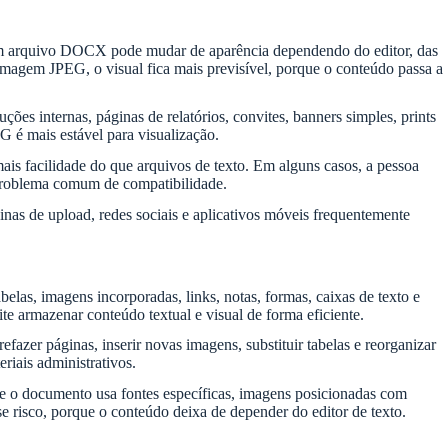
m arquivo DOCX pode mudar de aparência dependendo do editor, das
imagem JPEG, o visual fica mais previsível, porque o conteúdo passa a
ções internas, páginas de relatórios, convites, banners simples, prints
é mais estável para visualização.
s facilidade do que arquivos de texto. Em alguns casos, a pessoa
 problema comum de compatibilidade.
nas de upload, redes sociais e aplicativos móveis frequentemente
elas, imagens incorporadas, links, notas, formas, caixas de texto e
 armazenar conteúdo textual e visual de forma eficiente.
efazer páginas, inserir novas imagens, substituir tabelas e reorganizar
riais administrativos.
Se o documento usa fontes específicas, imagens posicionadas com
 risco, porque o conteúdo deixa de depender do editor de texto.