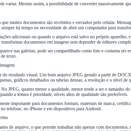
ode variar. Mesmo assim, a possibilidade de converter massivamente ajud
 muitos documentos são recebidos e enviados pelo celular. Mensagens
Nem sempre há tempo ou necessidade de abrir um computador para tran
talações adicionais ou quando o arquivo está salvo no próprio aparelh
ara transformar documentos em imagens sem depender de editores compl
rece nas galerias, pode ser compartilhado como foto e costuma ser reco
de texto.
m imagem
ir do resultado visual. Um bom arquivo JPEG gerado a partir de DOCX d
uenas, gráficos detalhados ou tabelas densas, a resolução e o nível de 
 No JPEG, quanto menor a qualidade, menor tende a ser o tamanho do a
quando a leitura é prioridade, níveis altos de qualidade são preferíveis.
te importante para documentos formais, materiais de marca, certificad
o telefone, no iPhone e em dispositivos para Android.
ertus
atos de arquivo, o que permite trabalhar não apenas com documentos, 