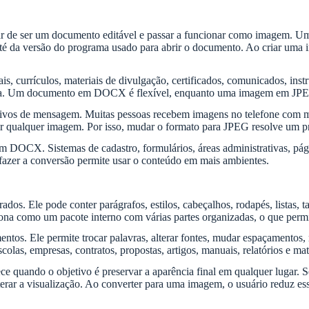
 de ser um documento editável e passar a funcionar como imagem. U
 até da versão do programa usado para abrir o documento. Ao criar uma 
, currículos, materiais de divulgação, certificados, comunicados, instru
da. Um documento em DOCX é flexível, enquanto uma imagem em JPEG 
vos de mensagem. Muitas pessoas recebem imagens no telefone com mai
brir qualquer imagem. Por isso, mudar o formato para JPEG resolve um
 DOCX. Sistemas de cadastro, formulários, áreas administrativas, pági
fazer a conversão permite usar o conteúdo em mais ambientes.
 Ele pode conter parágrafos, estilos, cabeçalhos, rodapés, listas, tab
a como um pacote interno com várias partes organizadas, o que permite
entos. Ele permite trocar palavras, alterar fontes, mudar espaçamentos, r
las, empresas, contratos, propostas, artigos, manuais, relatórios e mate
e quando o objetivo é preservar a aparência final em qualquer lugar. 
rar a visualização. Ao converter para uma imagem, o usuário reduz esse