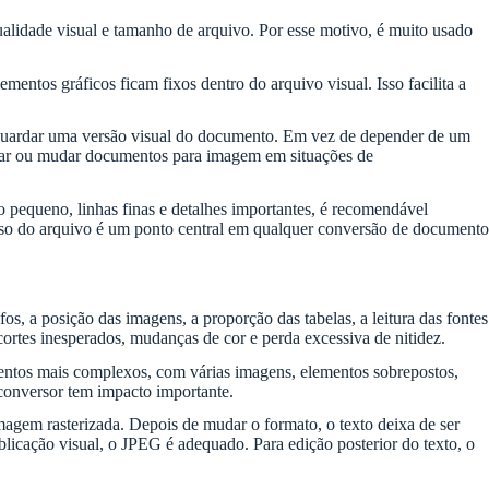
lidade visual e tamanho de arquivo. Por esse motivo, é muito usado
entos gráficos ficam fixos dentro do arquivo visual. Isso facilita a
 guardar uma versão visual do documento. Em vez de depender de um
rmar ou mudar documentos para imagem em situações de
pequeno, linhas finas e detalhes importantes, é recomendável
e peso do arquivo é um ponto central em qualquer conversão de documento
s, a posição das imagens, a proporção das tabelas, a leitura das fontes
ortes inesperados, mudanças de cor e perda excessiva de nitidez.
entos mais complexos, com várias imagens, elementos sobrepostos,
 conversor tem impacto importante.
gem rasterizada. Depois de mudar o formato, o texto deixa de ser
ublicação visual, o JPEG é adequado. Para edição posterior do texto, o