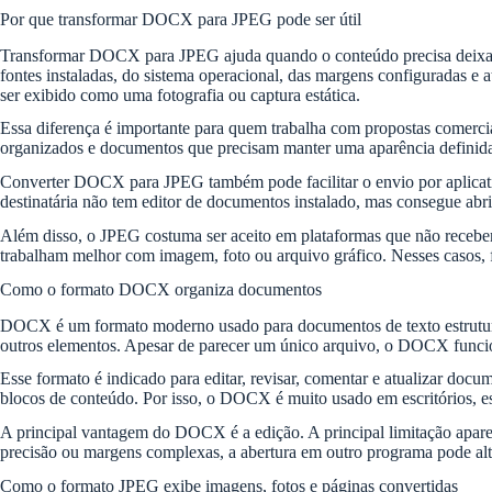
Por que transformar DOCX para JPEG pode ser útil
Transformar DOCX para JPEG ajuda quando o conteúdo precisa deixar
fontes instaladas, do sistema operacional, das margens configuradas e
ser exibido como uma fotografia ou captura estática.
Essa diferença é importante para quem trabalha com propostas comerciais
organizados e documentos que precisam manter uma aparência defini
Converter DOCX para JPEG também pode facilitar o envio por aplicati
destinatária não tem editor de documentos instalado, mas consegue a
Além disso, o JPEG costuma ser aceito em plataformas que não recebem
trabalham melhor com imagem, foto ou arquivo gráfico. Nesses casos, 
Como o formato DOCX organiza documentos
DOCX é um formato moderno usado para documentos de texto estruturados.
outros elementos. Apesar de parecer um único arquivo, o DOCX funcion
Esse formato é indicado para editar, revisar, comentar e atualizar docum
blocos de conteúdo. Por isso, o DOCX é muito usado em escritórios, esco
A principal vantagem do DOCX é a edição. A principal limitação aparec
precisão ou margens complexas, a abertura em outro programa pode alte
Como o formato JPEG exibe imagens, fotos e páginas convertidas