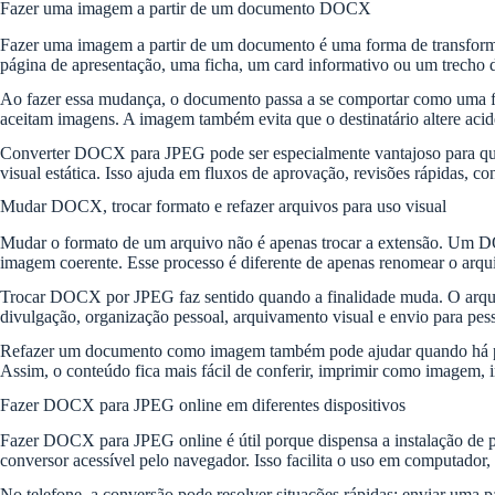
Fazer uma imagem a partir de um documento DOCX
Fazer uma imagem a partir de um documento é uma forma de transformar
página de apresentação, uma ficha, um card informativo ou um trecho de
Ao fazer essa mudança, o documento passa a se comportar como uma fot
aceitam imagens. A imagem também evita que o destinatário altere aci
Converter DOCX para JPEG pode ser especialmente vantajoso para quem
visual estática. Isso ajuda em fluxos de aprovação, revisões rápidas, con
Mudar DOCX, trocar formato e refazer arquivos para uso visual
Mudar o formato de um arquivo não é apenas trocar a extensão. Um DOC
imagem coerente. Esse processo é diferente de apenas renomear o arqui
Trocar DOCX por JPEG faz sentido quando a finalidade muda. O arquivo
divulgação, organização pessoal, arquivamento visual e envio para pes
Refazer um documento como imagem também pode ajudar quando há pro
Assim, o conteúdo fica mais fácil de conferir, imprimir como imagem, 
Fazer DOCX para JPEG online em diferentes dispositivos
Fazer DOCX para JPEG online é útil porque dispensa a instalação de p
conversor acessível pelo navegador. Isso facilita o uso em computador, 
No telefone, a conversão pode resolver situações rápidas: enviar um