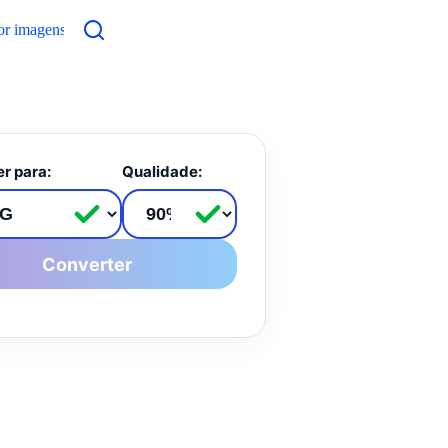
or imagens
Contato
r para:
Qualidade:
Converter