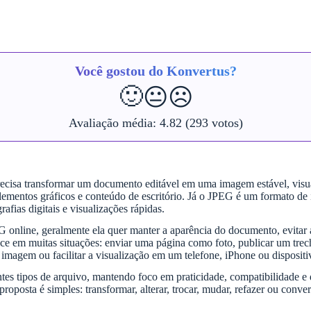
Você gostou do Konvertus?
🙂
😐
☹️
Avaliação média:
4.82
(293 votos)
sa transformar um documento editável em uma imagem estável, visualme
s, elementos gráficos e conteúdo de escritório. Já o JPEG é um formato 
rafias digitais e visualizações rápidas.
ine, geralmente ela quer manter a aparência do documento, evitar al
ce em muitas situações: enviar uma página como foto, publicar um trec
magem ou facilitar a visualização em um telefone, iPhone ou disposit
es tipos de arquivo, mantendo foco em praticidade, compatibilidade e 
oposta é simples: transformar, alterar, trocar, mudar, refazer ou conv