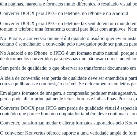
têm páginas, margens e formatos muito diferentes, o resultado visual p
Converter DOCX para JPEG no telefone, no iPhone e no Android
Converter DOCX para JPEG no telefone faz sentido em um mundo em que
tornam o telefone uma ferramenta central para lidar com arquivos. 
No iPhone, a conversão online é útil quando o usuário quer evitar ins
cenário é semelhante: a conversão pelo navegador pode ser prática p
No Android e no iPhone, o JPEG é um formato muito natural, porque apa
de documentos convertidos para pessoas que não usam o mesmo editor 
Sem perda de qualidade: o que observar ao transformar documento e
A ideia de conversão sem perda de qualidade deve ser entendida a part
cores equilibradas e composição estável. Se o documento tem letras peq
Em alguns formatos de imagem, a compressão pode ser mais agressiva.
perda pode afetar principalmente letras, bordas e linhas finas. Por isso, 
Converter DOCX para JPEG sem perda de qualidade visual é especialmen
conteúdo que parece bom no computador também deve continuar claro n
Converter, transformar, mudar e alterar formatos suportados pelo Konv
O conversor Konvertus oferece suporte a uma variedade ampla de form