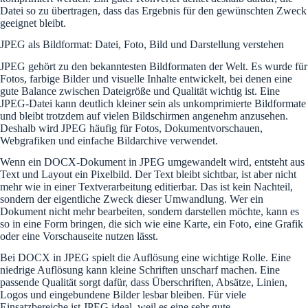
Datei so zu übertragen, dass das Ergebnis für den gewünschten Zweck
geeignet bleibt.
JPEG als Bildformat: Datei, Foto, Bild und Darstellung verstehen
JPEG gehört zu den bekanntesten Bildformaten der Welt. Es wurde für
Fotos, farbige Bilder und visuelle Inhalte entwickelt, bei denen eine
gute Balance zwischen Dateigröße und Qualität wichtig ist. Eine
JPEG-Datei kann deutlich kleiner sein als unkomprimierte Bildformate
und bleibt trotzdem auf vielen Bildschirmen angenehm anzusehen.
Deshalb wird JPEG häufig für Fotos, Dokumentvorschauen,
Webgrafiken und einfache Bildarchive verwendet.
Wenn ein DOCX-Dokument in JPEG umgewandelt wird, entsteht aus
Text und Layout ein Pixelbild. Der Text bleibt sichtbar, ist aber nicht
mehr wie in einer Textverarbeitung editierbar. Das ist kein Nachteil,
sondern der eigentliche Zweck dieser Umwandlung. Wer ein
Dokument nicht mehr bearbeiten, sondern darstellen möchte, kann es
so in eine Form bringen, die sich wie eine Karte, ein Foto, eine Grafik
oder eine Vorschauseite nutzen lässt.
Bei DOCX in JPEG spielt die Auflösung eine wichtige Rolle. Eine
niedrige Auflösung kann kleine Schriften unscharf machen. Eine
passende Qualität sorgt dafür, dass Überschriften, Absätze, Linien,
Logos und eingebundene Bilder lesbar bleiben. Für viele
Einsatzbereiche ist JPEG ideal, weil es eine sehr gute