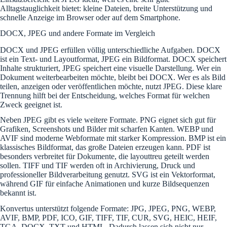
Alltagstauglichkeit bietet: kleine Dateien, breite Unterstützung und
schnelle Anzeige im Browser oder auf dem Smartphone.
DOCX, JPEG und andere Formate im Vergleich
DOCX und JPEG erfüllen völlig unterschiedliche Aufgaben. DOCX
ist ein Text- und Layoutformat, JPEG ein Bildformat. DOCX speichert
Inhalte strukturiert, JPEG speichert eine visuelle Darstellung. Wer ein
Dokument weiterbearbeiten möchte, bleibt bei DOCX. Wer es als Bild
teilen, anzeigen oder veröffentlichen möchte, nutzt JPEG. Diese klare
Trennung hilft bei der Entscheidung, welches Format für welchen
Zweck geeignet ist.
Neben JPEG gibt es viele weitere Formate. PNG eignet sich gut für
Grafiken, Screenshots und Bilder mit scharfen Kanten. WEBP und
AVIF sind moderne Webformate mit starker Kompression. BMP ist ein
klassisches Bildformat, das große Dateien erzeugen kann. PDF ist
besonders verbreitet für Dokumente, die layouttreu geteilt werden
sollen. TIFF und TIF werden oft in Archivierung, Druck und
professioneller Bildverarbeitung genutzt. SVG ist ein Vektorformat,
während GIF für einfache Animationen und kurze Bildsequenzen
bekannt ist.
Konvertus unterstützt folgende Formate: JPG, JPEG, PNG, WEBP,
AVIF, BMP, PDF, ICO, GIF, TIFF, TIF, CUR, SVG, HEIC, HEIF,
TGA, DOCX, TXT und HTML. Dadurch lassen sich nicht nur