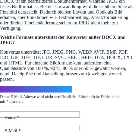
DOCX ist ein bearbeitbares Dokumentformat, während JPEG ein
festes Bildformat ist. Bei der Umwandlung wird die sichtbare Seite als
Pixelbild dargestellt. Dadurch bleiben Layout und Optik als Bild
erhalten, aber Funktionen wie Textbearbeitung, Absatzformatierung
oder direkte Tabellenänderung stehen im JPEG nicht mehr zur
Verfügung.
Welche Formate unterstützt der Konverter außer DOCX und
JPEG?
Konvertus unterstützt JPG, JPEG, PNG, WEBP, AVIF, BMP, PDF,
ICO, GIF, TIFF, TIF, CUR, SVG, HEIC, HEIF, TGA, DOCX, TXT
und HTML. Für einzelne Bildformate kann außerdem eine
Qualitätsstufe von 100 %, 90 %, 80 % oder 60 % gewählt werden,
damit Dateigröße und Darstellung besser zum jeweiligen Zweck
passen.
Schreibe einen Kommentar
Deine E-Mail-Adresse wird nicht veröffentlicht.
Erforderliche Felder sind
mit
*
markiert
Name
*
E-Mail
*