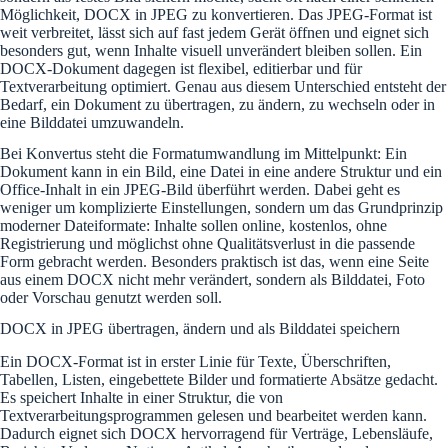
Möglichkeit, DOCX in JPEG zu konvertieren. Das JPEG-Format ist
weit verbreitet, lässt sich auf fast jedem Gerät öffnen und eignet sich
besonders gut, wenn Inhalte visuell unverändert bleiben sollen. Ein
DOCX-Dokument dagegen ist flexibel, editierbar und für
Textverarbeitung optimiert. Genau aus diesem Unterschied entsteht der
Bedarf, ein Dokument zu übertragen, zu ändern, zu wechseln oder in
eine Bilddatei umzuwandeln.
Bei Konvertus steht die Formatumwandlung im Mittelpunkt: Ein
Dokument kann in ein Bild, eine Datei in eine andere Struktur und ein
Office-Inhalt in ein JPEG-Bild überführt werden. Dabei geht es
weniger um komplizierte Einstellungen, sondern um das Grundprinzip
moderner Dateiformate: Inhalte sollen online, kostenlos, ohne
Registrierung und möglichst ohne Qualitätsverlust in die passende
Form gebracht werden. Besonders praktisch ist das, wenn eine Seite
aus einem DOCX nicht mehr verändert, sondern als Bilddatei, Foto
oder Vorschau genutzt werden soll.
DOCX in JPEG übertragen, ändern und als Bilddatei speichern
Ein DOCX-Format ist in erster Linie für Texte, Überschriften,
Tabellen, Listen, eingebettete Bilder und formatierte Absätze gedacht.
Es speichert Inhalte in einer Struktur, die von
Textverarbeitungsprogrammen gelesen und bearbeitet werden kann.
Dadurch eignet sich DOCX hervorragend für Verträge, Lebensläufe,