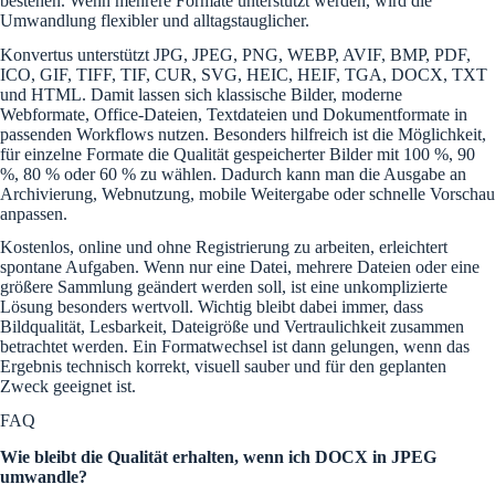
bestehen. Wenn mehrere Formate unterstützt werden, wird die
Umwandlung flexibler und alltagstauglicher.
Konvertus unterstützt JPG, JPEG, PNG, WEBP, AVIF, BMP, PDF,
ICO, GIF, TIFF, TIF, CUR, SVG, HEIC, HEIF, TGA, DOCX, TXT
und HTML. Damit lassen sich klassische Bilder, moderne
Webformate, Office-Dateien, Textdateien und Dokumentformate in
passenden Workflows nutzen. Besonders hilfreich ist die Möglichkeit,
für einzelne Formate die Qualität gespeicherter Bilder mit 100 %, 90
%, 80 % oder 60 % zu wählen. Dadurch kann man die Ausgabe an
Archivierung, Webnutzung, mobile Weitergabe oder schnelle Vorschau
anpassen.
Kostenlos, online und ohne Registrierung zu arbeiten, erleichtert
spontane Aufgaben. Wenn nur eine Datei, mehrere Dateien oder eine
größere Sammlung geändert werden soll, ist eine unkomplizierte
Lösung besonders wertvoll. Wichtig bleibt dabei immer, dass
Bildqualität, Lesbarkeit, Dateigröße und Vertraulichkeit zusammen
betrachtet werden. Ein Formatwechsel ist dann gelungen, wenn das
Ergebnis technisch korrekt, visuell sauber und für den geplanten
Zweck geeignet ist.
FAQ
Wie bleibt die Qualität erhalten, wenn ich DOCX in JPEG
umwandle?