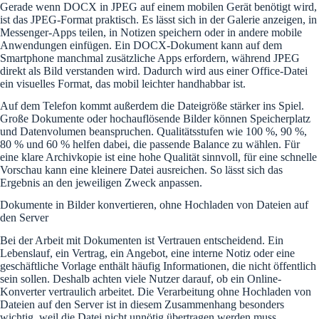
Gerade wenn DOCX in JPEG auf einem mobilen Gerät benötigt wird,
ist das JPEG-Format praktisch. Es lässt sich in der Galerie anzeigen, in
Messenger-Apps teilen, in Notizen speichern oder in andere mobile
Anwendungen einfügen. Ein DOCX-Dokument kann auf dem
Smartphone manchmal zusätzliche Apps erfordern, während JPEG
direkt als Bild verstanden wird. Dadurch wird aus einer Office-Datei
ein visuelles Format, das mobil leichter handhabbar ist.
Auf dem Telefon kommt außerdem die Dateigröße stärker ins Spiel.
Große Dokumente oder hochauflösende Bilder können Speicherplatz
und Datenvolumen beanspruchen. Qualitätsstufen wie 100 %, 90 %,
80 % und 60 % helfen dabei, die passende Balance zu wählen. Für
eine klare Archivkopie ist eine hohe Qualität sinnvoll, für eine schnelle
Vorschau kann eine kleinere Datei ausreichen. So lässt sich das
Ergebnis an den jeweiligen Zweck anpassen.
Dokumente in Bilder konvertieren, ohne Hochladen von Dateien auf
den Server
Bei der Arbeit mit Dokumenten ist Vertrauen entscheidend. Ein
Lebenslauf, ein Vertrag, ein Angebot, eine interne Notiz oder eine
geschäftliche Vorlage enthält häufig Informationen, die nicht öffentlich
sein sollen. Deshalb achten viele Nutzer darauf, ob ein Online-
Konverter vertraulich arbeitet. Die Verarbeitung ohne Hochladen von
Dateien auf den Server ist in diesem Zusammenhang besonders
wichtig, weil die Datei nicht unnötig übertragen werden muss.