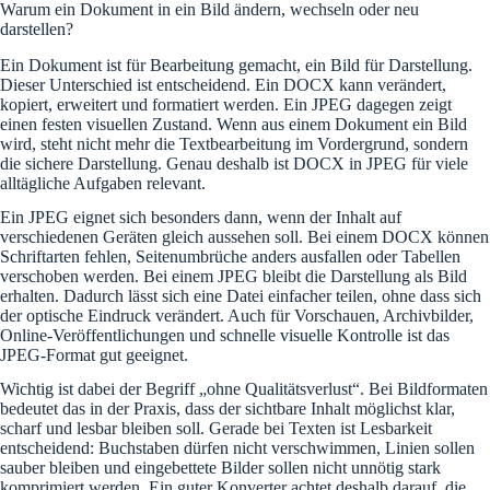
Warum ein Dokument in ein Bild ändern, wechseln oder neu
darstellen?
Ein Dokument ist für Bearbeitung gemacht, ein Bild für Darstellung.
Dieser Unterschied ist entscheidend. Ein DOCX kann verändert,
kopiert, erweitert und formatiert werden. Ein JPEG dagegen zeigt
einen festen visuellen Zustand. Wenn aus einem Dokument ein Bild
wird, steht nicht mehr die Textbearbeitung im Vordergrund, sondern
die sichere Darstellung. Genau deshalb ist DOCX in JPEG für viele
alltägliche Aufgaben relevant.
Ein JPEG eignet sich besonders dann, wenn der Inhalt auf
verschiedenen Geräten gleich aussehen soll. Bei einem DOCX können
Schriftarten fehlen, Seitenumbrüche anders ausfallen oder Tabellen
verschoben werden. Bei einem JPEG bleibt die Darstellung als Bild
erhalten. Dadurch lässt sich eine Datei einfacher teilen, ohne dass sich
der optische Eindruck verändert. Auch für Vorschauen, Archivbilder,
Online-Veröffentlichungen und schnelle visuelle Kontrolle ist das
JPEG-Format gut geeignet.
Wichtig ist dabei der Begriff „ohne Qualitätsverlust“. Bei Bildformaten
bedeutet das in der Praxis, dass der sichtbare Inhalt möglichst klar,
scharf und lesbar bleiben soll. Gerade bei Texten ist Lesbarkeit
entscheidend: Buchstaben dürfen nicht verschwimmen, Linien sollen
sauber bleiben und eingebettete Bilder sollen nicht unnötig stark
komprimiert werden. Ein guter Konverter achtet deshalb darauf, die