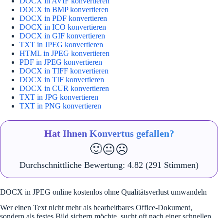
DOCX in AVIF konvertieren
DOCX in BMP konvertieren
DOCX in PDF konvertieren
DOCX in ICO konvertieren
DOCX in GIF konvertieren
TXT in JPEG konvertieren
HTML in JPEG konvertieren
PDF in JPEG konvertieren
DOCX in TIFF konvertieren
DOCX in TIF konvertieren
DOCX in CUR konvertieren
TXT in JPG konvertieren
TXT in PNG konvertieren
Hat Ihnen Konvertus gefallen?
🙂
😐
☹️
Durchschnittliche Bewertung:
4.82
(291 Stimmen)
DOCX in JPEG online kostenlos ohne Qualitätsverlust umwandeln
Wer einen Text nicht mehr als bearbeitbares Office-Dokument,
sondern als festes Bild sichern möchte, sucht oft nach einer schnellen