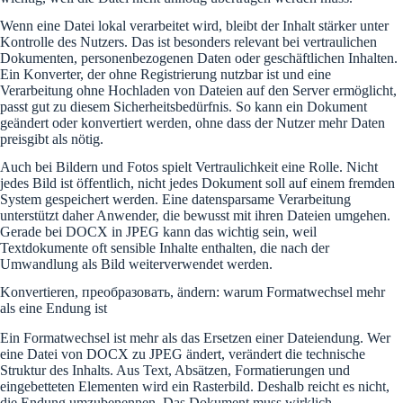
Wenn eine Datei lokal verarbeitet wird, bleibt der Inhalt stärker unter
Kontrolle des Nutzers. Das ist besonders relevant bei vertraulichen
Dokumenten, personenbezogenen Daten oder geschäftlichen Inhalten.
Ein Konverter, der ohne Registrierung nutzbar ist und eine
Verarbeitung ohne Hochladen von Dateien auf den Server ermöglicht,
passt gut zu diesem Sicherheitsbedürfnis. So kann ein Dokument
geändert oder konvertiert werden, ohne dass der Nutzer mehr Daten
preisgibt als nötig.
Auch bei Bildern und Fotos spielt Vertraulichkeit eine Rolle. Nicht
jedes Bild ist öffentlich, nicht jedes Dokument soll auf einem fremden
System gespeichert werden. Eine datensparsame Verarbeitung
unterstützt daher Anwender, die bewusst mit ihren Dateien umgehen.
Gerade bei DOCX in JPEG kann das wichtig sein, weil
Textdokumente oft sensible Inhalte enthalten, die nach der
Umwandlung als Bild weiterverwendet werden.
Konvertieren, преобразовать, ändern: warum Formatwechsel mehr
als eine Endung ist
Ein Formatwechsel ist mehr als das Ersetzen einer Dateiendung. Wer
eine Datei von DOCX zu JPEG ändert, verändert die technische
Struktur des Inhalts. Aus Text, Absätzen, Formatierungen und
eingebetteten Elementen wird ein Rasterbild. Deshalb reicht es nicht,
die Endung umzubenennen. Das Dokument muss wirklich