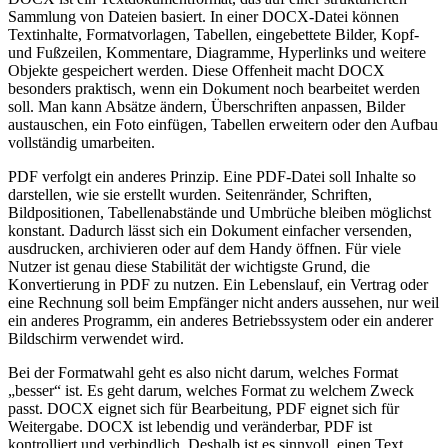
Sammlung von Dateien basiert. In einer DOCX-Datei können
Textinhalte, Formatvorlagen, Tabellen, eingebettete Bilder, Kopf-
und Fußzeilen, Kommentare, Diagramme, Hyperlinks und weitere
Objekte gespeichert werden. Diese Offenheit macht DOCX
besonders praktisch, wenn ein Dokument noch bearbeitet werden
soll. Man kann Absätze ändern, Überschriften anpassen, Bilder
austauschen, ein Foto einfügen, Tabellen erweitern oder den Aufbau
vollständig umarbeiten.
PDF verfolgt ein anderes Prinzip. Eine PDF-Datei soll Inhalte so
darstellen, wie sie erstellt wurden. Seitenränder, Schriften,
Bildpositionen, Tabellenabstände und Umbrüche bleiben möglichst
konstant. Dadurch lässt sich ein Dokument einfacher versenden,
ausdrucken, archivieren oder auf dem Handy öffnen. Für viele
Nutzer ist genau diese Stabilität der wichtigste Grund, die
Konvertierung in PDF zu nutzen. Ein Lebenslauf, ein Vertrag oder
eine Rechnung soll beim Empfänger nicht anders aussehen, nur weil
ein anderes Programm, ein anderes Betriebssystem oder ein anderer
Bildschirm verwendet wird.
Bei der Formatwahl geht es also nicht darum, welches Format
„besser“ ist. Es geht darum, welches Format zu welchem Zweck
passt. DOCX eignet sich für Bearbeitung, PDF eignet sich für
Weitergabe. DOCX ist lebendig und veränderbar, PDF ist
kontrolliert und verbindlich. Deshalb ist es sinnvoll, einen Text