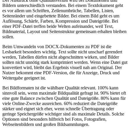
Der Ausdruck ohne Qualitätsverlust wird bei Dokumenten und
Bildern unterschiedlich verstanden. Bei einem Textdokument geht
es vor allem um Schriften, Zeilenumbrüche, Tabellen, Listen,
Seitenränder und eingebettete Bilder. Bei einem Bild geht es um
Auflösung, Schärfe, Farben, Kompression und Dateigröße. Bei
einer PDF-Datei treffen beide Welten aufeinander, weil Text,
Bildmaterial, Layout und Seitenstruktur gemeinsam erhalten bleiben
sollen.
Beim Umwandeln von DOCX-Dokumenten zu PDF ist die
Lesbarkeit besonders wichtig. Text sollte nicht unscharf gerendert
werden, Tabellen dürfen nicht abgeschnitten wirken, und Bilder
sollten nicht unnötig stark komprimiert werden. Wenn eine Datei gut
konvertiert wird, bleibt das Ergebnis visuell nah am Original. Der
Nutzer bekommt eine PDF-Version, die für Anzeige, Druck und
Weitergabe geeignet ist.
Bei Bildformaten ist die wählbare Qualität relevant. 100% kann
sinnvoll sein, wenn maximale Bildqualität gefragt ist. 90% bietet oft
eine gute Balance zwischen Qualität und Dateigröße. 80% kann für
viele Online-Zwecke ausreichen. 60% reduziert die Dateigröße
stärker und eignet sich eher, wenn schnelle Übertragung oder
geringe Speichergröße wichtiger sind als maximale Details. Solche
Optionen sind besonders hilfreich bei Fotos, Fotografien,
Webseitenbildern und großen Bildsammlungen.