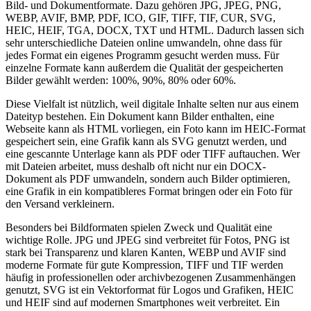
Bild- und Dokumentformate. Dazu gehören JPG, JPEG, PNG,
WEBP, AVIF, BMP, PDF, ICO, GIF, TIFF, TIF, CUR, SVG,
HEIC, HEIF, TGA, DOCX, TXT und HTML. Dadurch lassen sich
sehr unterschiedliche Dateien online umwandeln, ohne dass für
jedes Format ein eigenes Programm gesucht werden muss. Für
einzelne Formate kann außerdem die Qualität der gespeicherten
Bilder gewählt werden: 100%, 90%, 80% oder 60%.
Diese Vielfalt ist nützlich, weil digitale Inhalte selten nur aus einem
Dateityp bestehen. Ein Dokument kann Bilder enthalten, eine
Webseite kann als HTML vorliegen, ein Foto kann im HEIC-Format
gespeichert sein, eine Grafik kann als SVG genutzt werden, und
eine gescannte Unterlage kann als PDF oder TIFF auftauchen. Wer
mit Dateien arbeitet, muss deshalb oft nicht nur ein DOCX-
Dokument als PDF umwandeln, sondern auch Bilder optimieren,
eine Grafik in ein kompatibleres Format bringen oder ein Foto für
den Versand verkleinern.
Besonders bei Bildformaten spielen Zweck und Qualität eine
wichtige Rolle. JPG und JPEG sind verbreitet für Fotos, PNG ist
stark bei Transparenz und klaren Kanten, WEBP und AVIF sind
moderne Formate für gute Kompression, TIFF und TIF werden
häufig in professionellen oder archivbezogenen Zusammenhängen
genutzt, SVG ist ein Vektorformat für Logos und Grafiken, HEIC
und HEIF sind auf modernen Smartphones weit verbreitet. Ein