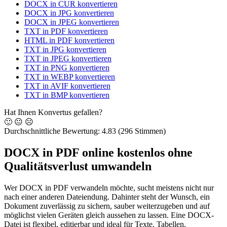
DOCX in CUR konvertieren
DOCX in JPG konvertieren
DOCX in JPEG konvertieren
TXT in PDF konvertieren
HTML in PDF konvertieren
TXT in JPG konvertieren
TXT in JPEG konvertieren
TXT in PNG konvertieren
TXT in WEBP konvertieren
TXT in AVIF konvertieren
TXT in BMP konvertieren
Hat Ihnen Konvertus gefallen?
🙂
😐
☹️
Durchschnittliche Bewertung:
4.83
(296 Stimmen)
DOCX in PDF online kostenlos ohne
Qualitätsverlust umwandeln
Wer DOCX in PDF verwandeln möchte, sucht meistens nicht nur
nach einer anderen Dateiendung. Dahinter steht der Wunsch, ein
Dokument zuverlässig zu sichern, sauber weiterzugeben und auf
möglichst vielen Geräten gleich aussehen zu lassen. Eine DOCX-
Datei ist flexibel, editierbar und ideal für Texte, Tabellen,