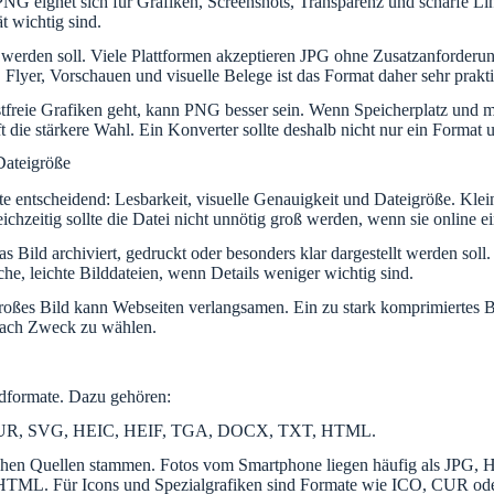
PNG eignet sich für Grafiken, Screenshots, Transparenz und scharfe Li
t wichtig sind.
 werden soll. Viele Plattformen akzeptieren JPG ohne Zusatzanforderun
 Flyer, Vorschauen und visuelle Belege ist das Format daher sehr prakti
lustfreie Grafiken geht, kann PNG besser sein. Wenn Speicherplatz u
ie stärkere Wahl. Ein Konverter sollte deshalb nicht nur ein Format u
Dateigröße
te entscheidend: Lesbarkeit, visuelle Genauigkeit und Dateigröße. Klein
chzeitig sollte die Datei nicht unnötig groß werden, wenn sie online 
 Bild archiviert, gedruckt oder besonders klar dargestellt werden soll
e, leichte Bilddateien, wenn Details weniger wichtig sind.
 großes Bild kann Webseiten verlangsamen. Ein zu stark komprimiertes B
 nach Zweck zu wählen.
ldformate. Dazu gehören:
, CUR, SVG, HEIC, HEIF, TGA, DOCX, TXT, HTML.
iedlichen Quellen stammen. Fotos vom Smartphone liegen häufig als J
L. Für Icons und Spezialgrafiken sind Formate wie ICO, CUR oder T