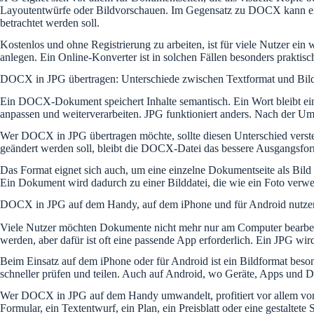
Layoutentwürfe oder Bildvorschauen. Im Gegensatz zu DOCX kann ein J
betrachtet werden soll.
Kostenlos und ohne Registrierung zu arbeiten, ist für viele Nutzer ei
anlegen. Ein Online-Konverter ist in solchen Fällen besonders praktisc
DOCX in JPG übertragen: Unterschiede zwischen Textformat und Bil
Ein DOCX-Dokument speichert Inhalte semantisch. Ein Wort bleibt ein Wo
anpassen und weiterverarbeiten. JPG funktioniert anders. Nach der Umwa
Wer DOCX in JPG übertragen möchte, sollte diesen Unterschied verstehe
geändert werden soll, bleibt die DOCX-Datei das bessere Ausgangsforma
Das Format eignet sich auch, um eine einzelne Dokumentseite als Bi
Ein Dokument wird dadurch zu einer Bilddatei, die wie ein Foto verw
DOCX in JPG auf dem Handy, auf dem iPhone und für Android nutze
Viele Nutzer möchten Dokumente nicht mehr nur am Computer bearbeit
werden, aber dafür ist oft eine passende App erforderlich. Ein JPG wird
Beim Einsatz auf dem iPhone oder für Android ist ein Bildformat bes
schneller prüfen und teilen. Auch auf Android, wo Geräte, Apps und Da
Wer DOCX in JPG auf dem Handy umwandelt, profitiert vor allem von de
Formular, ein Textentwurf, ein Plan, ein Preisblatt oder eine gestaltete 