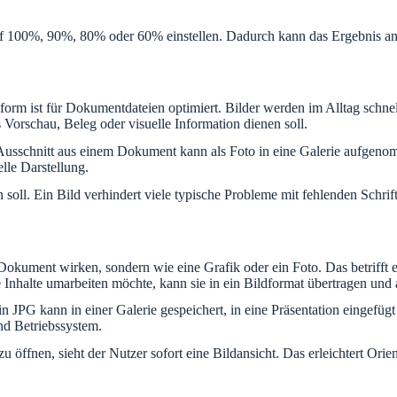
r auf 100%, 90%, 80% oder 60% einstellen. Dadurch kann das Ergebnis 
form ist für Dokumentdateien optimiert. Bilder werden im Alltag schnel
 Vorschau, Beleg oder visuelle Information dienen soll.
 Ausschnitt aus einem Dokument kann als Foto in eine Galerie aufgenom
lle Darstellung.
 soll. Ein Bild verhindert viele typische Probleme mit fehlenden Schr
okument wirken, sondern wie eine Grafik oder ein Foto. Das betrifft et
Inhalte umarbeiten möchte, kann sie in ein Bildformat übertragen und a
Ein JPG kann in einer Galerie gespeichert, in eine Präsentation eingefü
d Betriebssystem.
zu öffnen, sieht der Nutzer sofort eine Bildansicht. Das erleichtert O