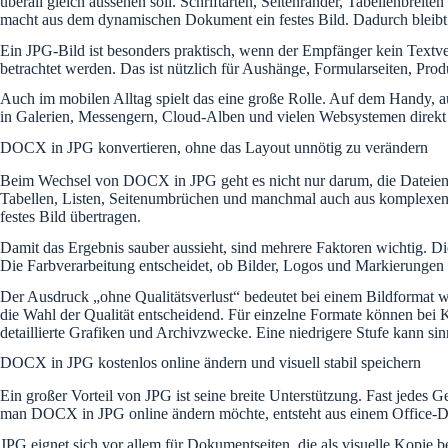
überall gleich aussehen soll. Schriftarten, Seitenränder, Tabellenbr
macht aus dem dynamischen Dokument ein festes Bild. Dadurch bleibt di
Ein JPG-Bild ist besonders praktisch, wenn der Empfänger kein Textvera
betrachtet werden. Das ist nützlich für Aushänge, Formularseiten, Pro
Auch im mobilen Alltag spielt das eine große Rolle. Auf dem Handy, a
in Galerien, Messengern, Cloud-Alben und vielen Websystemen direkt d
DOCX in JPG konvertieren, ohne das Layout unnötig zu verändern
Beim Wechsel von DOCX in JPG geht es nicht nur darum, die Dateiendu
Tabellen, Listen, Seitenumbrüchen und manchmal auch aus komplexen 
festes Bild übertragen.
Damit das Ergebnis sauber aussieht, sind mehrere Faktoren wichtig. Die
Die Farbverarbeitung entscheidet, ob Bilder, Logos und Markierungen 
Der Ausdruck „ohne Qualitätsverlust“ bedeutet bei einem Bildformat wie
die Wahl der Qualität entscheidend. Für einzelne Formate können bei 
detaillierte Grafiken und Archivzwecke. Eine niedrigere Stufe kann sin
DOCX in JPG kostenlos online ändern und visuell stabil speichern
Ein großer Vorteil von JPG ist seine breite Unterstützung. Fast jede
man DOCX in JPG online ändern möchte, entsteht aus einem Office-Dok
JPG eignet sich vor allem für Dokumentseiten, die als visuelle Kopie 