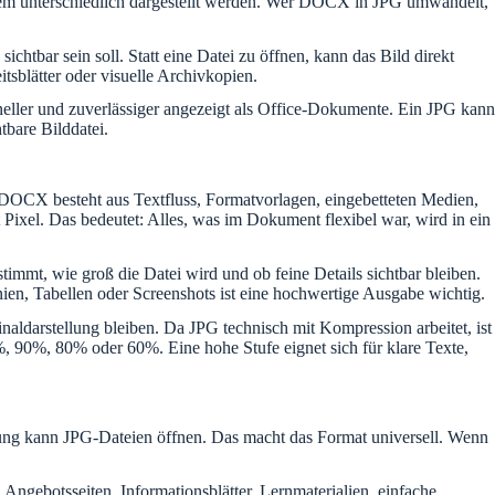
System unterschiedlich dargestellt werden. Wer DOCX in JPG umwandelt,
htbar sein soll. Statt eine Datei zu öffnen, kann das Bild direkt
tsblätter oder visuelle Archivkopien.
eller und zuverlässiger angezeigt als Office-Dokumente. Ein JPG kann
bare Bilddatei.
 DOCX besteht aus Textfluss, Formatvorlagen, eingebetteten Medien,
el. Das bedeutet: Alles, was im Dokument flexibel war, wird in ein
timmt, wie groß die Datei wird und ob feine Details sichtbar bleiben.
ien, Tabellen oder Screenshots ist eine hochwertige Ausgabe wichtig.
naldarstellung bleiben. Da JPG technisch mit Kompression arbeitet, ist
%, 90%, 80% oder 60%. Eine hohe Stufe eignet sich für klare Texte,
ndung kann JPG-Dateien öffnen. Das macht das Format universell. Wenn
Angebotsseiten, Informationsblätter, Lernmaterialien, einfache