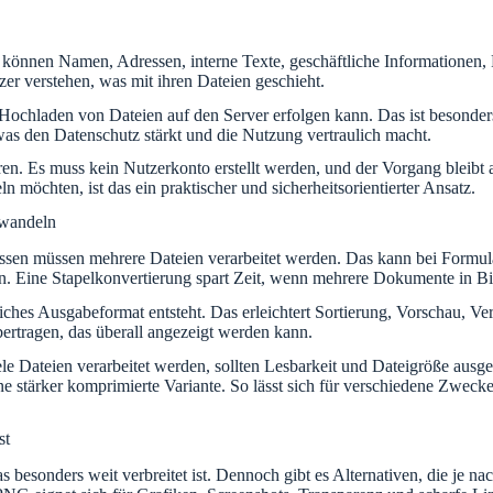
können Namen, Adressen, interne Texte, geschäftliche Informationen, 
tzer verstehen, was mit ihren Dateien geschieht.
 Hochladen von Dateien auf den Server erfolgen kann. Das ist besonder
was den Datenschutz stärkt und die Nutzung vertraulich macht.
en. Es muss kein Nutzerkonto erstellt werden, und der Vorgang bleibt a
 möchten, ist das ein praktischer und sicherheitsorientierter Ansatz.
mwandeln
zessen müssen mehrere Dateien verarbeitet werden. Das kann bei Formul
. Eine Stapelkonvertierung spart Zeit, wenn mehrere Dokumente in Bi
liches Ausgabeformat entsteht. Das erleichtert Sortierung, Vorschau, V
ertragen, das überall angezeigt werden kann.
iele Dateien verarbeitet werden, sollten Lesbarkeit und Dateigröße aus
ine stärker komprimierte Variante. So lässt sich für verschiedene Zwec
st
besonders weit verbreitet ist. Dennoch gibt es Alternativen, die je n