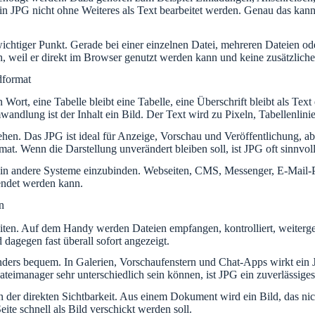
PG nicht ohne Weiteres als Text bearbeitet werden. Genau das kann e
n wichtiger Punkt. Gerade bei einer einzelnen Datei, mehreren Dateien 
h, weil er direkt im Browser genutzt werden kann und keine zusätzliche 
dformat
rt, eine Tabelle bleibt eine Tabelle, eine Überschrift bleibt als Text 
ndlung ist der Inhalt ein Bild. Der Text wird zu Pixeln, Tabellenlinie
n. Das JPG ist ideal für Anzeige, Vorschau und Veröffentlichung, aber
t. Wenn die Darstellung unverändert bleiben soll, ist JPG oft sinnvoll
ld in andere Systeme einzubinden. Webseiten, CMS, Messenger, E-Mail
endet werden kann.
n
en. Auf dem Handy werden Dateien empfangen, kontrolliert, weitergel
 dagegen fast überall sofort angezeigt.
onders bequem. In Galerien, Vorschaufenstern und Chat-Apps wirkt ein
teimanager sehr unterschiedlich sein können, ist JPG ein zuverlässige
r direkten Sichtbarkeit. Aus einem Dokument wird ein Bild, das nicht 
Seite schnell als Bild verschickt werden soll.