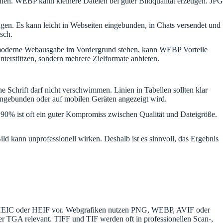
nien. WEBP kann kleinere Dateien bei guter Bildqualität erzeugen. JPG
gen. Es kann leicht in Webseiten eingebunden, in Chats versendet und
sch.
nd moderne Webausgabe im Vordergrund stehen, kann WEBP Vorteile
nterstützen, sondern mehrere Zielformate anbieten.
e Schrift darf nicht verschwimmen. Linien in Tabellen sollten klar
eingebunden oder auf mobilen Geräten angezeigt wird.
. 90% ist oft ein guter Kompromiss zwischen Qualität und Dateigröße.
ild kann unprofessionell wirken. Deshalb ist es sinnvoll, das Ergebnis
PG, HEIC oder HEIF vor. Webgrafiken nutzen PNG, WEBP, AVIF oder
GA relevant. TIFF und TIF werden oft in professionellen Scan-,