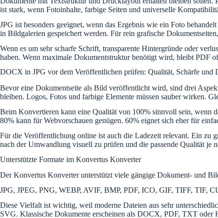
Dokumente mit Textstruktur und Drucklayout erhalten bleiben sollen. 
ist stark, wenn Fotoinhalte, farbige Seiten und universelle Kompatibilitä
JPG ist besonders geeignet, wenn das Ergebnis wie ein Foto behandelt
in Bildgalerien gespeichert werden. Für rein grafische Dokumentseiten,
Wenn es um sehr scharfe Schrift, transparente Hintergründe oder ver
haben. Wenn maximale Dokumentstruktur benötigt wird, bleibt PDF oft d
DOCX in JPG vor dem Veröffentlichen prüfen: Qualität, Schärfe und 
Bevor eine Dokumentseite als Bild veröffentlicht wird, sind drei Aspek
bleiben. Logos, Fotos und farbige Elemente müssen sauber wirken. Glei
Beim Konvertieren kann eine Qualität von 100% sinnvoll sein, wenn das
80% kann für Webvorschauen genügen. 60% eignet sich eher für einfach
Für die Veröffentlichung online ist auch die Ladezeit relevant. Ein zu
nach der Umwandlung visuell zu prüfen und die passende Qualität je
Unterstützte Formate im Konvertus Konverter
Der Konvertus Konverter unterstützt viele gängige Dokument- und Bi
JPG, JPEG, PNG, WEBP, AVIF, BMP, PDF, ICO, GIF, TIFF, TIF
Diese Vielfalt ist wichtig, weil moderne Dateien aus sehr untersch
SVG. Klassische Dokumente erscheinen als DOCX, PDF, TXT oder HTM