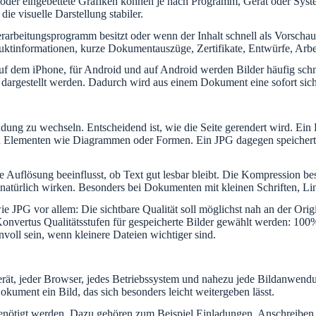
eiten oder eingebettete Grafiken können je nach Programm, Gerät oder 
e visuelle Darstellung stabiler.
rbeitungsprogramm besitzt oder wenn der Inhalt schnell als Vorschau sic
duktinformationen, kurze Dokumentauszüge, Zertifikate, Entwürfe, Arbei
uf dem iPhone, für Android und auf Android werden Bilder häufig schn
argestellt werden. Dadurch wird aus einem Dokument eine sofort sicht
ng zu wechseln. Entscheidend ist, wie die Seite gerendert wird. Ein
Elementen wie Diagrammen oder Formen. Ein JPG dagegen speichert Pix
 Auflösung beeinflusst, ob Text gut lesbar bleibt. Die Kompression bes
natürlich wirken. Besonders bei Dokumenten mit kleinen Schriften, Lin
 JPG vor allem: Die sichtbare Qualität soll möglichst nah an der Origi
Konvertus Qualitätsstufen für gespeicherte Bilder gewählt werden: 100
nvoll sein, wenn kleinere Dateien wichtiger sind.
s Gerät, jeder Browser, jedes Betriebssystem und nahezu jede Bildanwe
ument ein Bild, das sich besonders leicht weitergeben lässt.
benötigt werden. Dazu gehören zum Beispiel Einladungen, Anschreiben, 