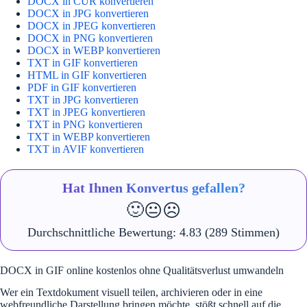
DOCX in CUR konvertieren
DOCX in JPG konvertieren
DOCX in JPEG konvertieren
DOCX in PNG konvertieren
DOCX in WEBP konvertieren
TXT in GIF konvertieren
HTML in GIF konvertieren
PDF in GIF konvertieren
TXT in JPG konvertieren
TXT in JPEG konvertieren
TXT in PNG konvertieren
TXT in WEBP konvertieren
TXT in AVIF konvertieren
Hat Ihnen Konvertus gefallen?
🙂
😐
☹️
Durchschnittliche Bewertung:
4.83
(289 Stimmen)
DOCX in GIF online kostenlos ohne Qualitätsverlust umwandeln
Wer ein Textdokument visuell teilen, archivieren oder in eine
webfreundliche Darstellung bringen möchte, stößt schnell auf die