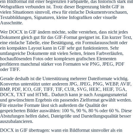
ein Bildformat mit einer begrenzten Farbpalette, das historisch stark mit
Webgrafiken verbunden ist. Trotz dieser Begrenzung bleibt GIF in
vielen Situationen sinnvoll, etwa für einfache Dokumentvorschauen,
Textabbildungen, Signaturen, kleine Infografiken oder visuelle
Ausschnitte.
Wer DOCX in GIF ändern möchte, sollte verstehen, dass nicht jedes
Dokument gleich gut für das GIF-Format geeignet ist. Ein kurzer Text,
eine einfache Tabelle, eine Bestätigung, ein Formularausschnitt oder
ein kompaktes Layout kann in GIF sehr gut funktionieren. Sehr
umfangreiche Dokumente mit vielen Seiten, feinen Farbverläufen,
hochauflösenden Fotos oder komplexen grafischen Elementen
profitieren manchmal stärker von Formaten wie PNG, JPEG, PDF
oder TIFF.
Gerade deshalb ist die Unterstützung mehrerer Dateiformate wichtig.
Konvertus unterstützt unter anderem JPG, JPEG, PNG, WEBP, AVIF,
BMP, PDF, ICO, GIF, TIFF, TIF, CUR, SVG, HEIC, HEIF, TGA,
DOCX, TXT und HTML. Dadurch kann je nach Ausgangsmaterial
und gewünschtem Ergebnis ein passendes Zielformat gewählt werden.
Für einzelne Formate lässt sich außerdem die Qualität der
gespeicherten Bilder auswählen: 100 %, 90 %, 80 % oder 60 %. Diese
Abstufungen helfen dabei, Dateigröße und Darstellungsqualität besser
auszubalancieren.
DOCX in GIF übertragen: wann ein Bildformat sinnvoller als ein