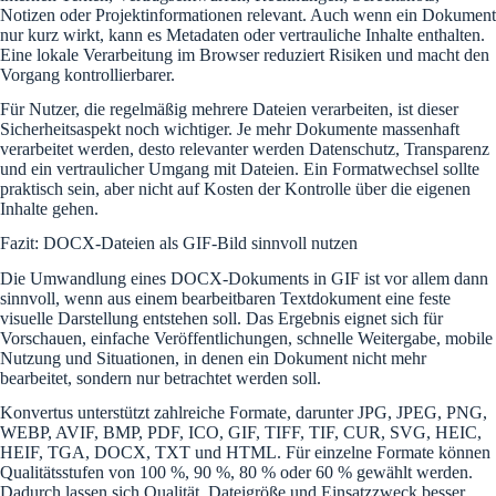
Notizen oder Projektinformationen relevant. Auch wenn ein Dokument
nur kurz wirkt, kann es Metadaten oder vertrauliche Inhalte enthalten.
Eine lokale Verarbeitung im Browser reduziert Risiken und macht den
Vorgang kontrollierbarer.
Für Nutzer, die regelmäßig mehrere Dateien verarbeiten, ist dieser
Sicherheitsaspekt noch wichtiger. Je mehr Dokumente massenhaft
verarbeitet werden, desto relevanter werden Datenschutz, Transparenz
und ein vertraulicher Umgang mit Dateien. Ein Formatwechsel sollte
praktisch sein, aber nicht auf Kosten der Kontrolle über die eigenen
Inhalte gehen.
Fazit: DOCX-Dateien als GIF-Bild sinnvoll nutzen
Die Umwandlung eines DOCX-Dokuments in GIF ist vor allem dann
sinnvoll, wenn aus einem bearbeitbaren Textdokument eine feste
visuelle Darstellung entstehen soll. Das Ergebnis eignet sich für
Vorschauen, einfache Veröffentlichungen, schnelle Weitergabe, mobile
Nutzung und Situationen, in denen ein Dokument nicht mehr
bearbeitet, sondern nur betrachtet werden soll.
Konvertus unterstützt zahlreiche Formate, darunter JPG, JPEG, PNG,
WEBP, AVIF, BMP, PDF, ICO, GIF, TIFF, TIF, CUR, SVG, HEIC,
HEIF, TGA, DOCX, TXT und HTML. Für einzelne Formate können
Qualitätsstufen von 100 %, 90 %, 80 % oder 60 % gewählt werden.
Dadurch lassen sich Qualität, Dateigröße und Einsatzzweck besser