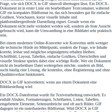
Frage, wie sich DOCX in GIF sinnvoll übertragen lässt. Ein DOCX-
Dokument ist in erster Linie ein bearbeitbarer Textcontainer, während
GIF ein kompaktes Bildformat ist, das sich besonders gut für einfache
Grafiken, Vorschauen, kurze visuelle Inhalte und
plattformübergreifende Darstellung eignet. Gerade wenn ein
Dokument nicht mehr verändert werden soll, sondern als feste Ansicht
gebraucht wird, kann die Umwandlung in eine Bilddatei sehr praktisch
sein.
Bei einem modernen Online-Konverter wie Konvertus steht weniger
die technische Hürde im Mittelpunkt, sondern die Frage, wie Inhalte
korrekt, lesbar und möglichst originalgetreu erhalten bleiben.
Schriftbild, Layout, Tabellen, einfache Grafiken, Überschriften und
visuelle Struktur spielen dabei eine wichtige Rolle. Wer ein Dokument
nicht als bearbeitbare Datei weitergeben möchte, sondern als Bild,
sucht häufig eine Lösung, die kostenlos, ohne Registrierung und ohne
Qualitätsverlust funktioniert.
DOCX in GIF konvertieren: wenn aus einem Dokument eine
Bilddarstellung wird
Ein DOCX-Dateiformat wurde für Textverarbeitung entwickelt. Es
enthält Absätze, Formatierungen, Schriftarten, Listen, Tabellen,
eingebettete Elemente, Seitenumbrüche und oft auch Bilder. GIF
dagegen ist ein rasterbasiertes Bildformat. Wird DOCX in GIF