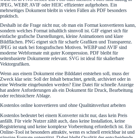
JPEG, WEBP, AVIF oder HEIC effizienter aufgehoben. Ein
mehrseitiges Dokument bleibt in vielen Fällen als PDF besonders
praktisch.
Deshalb ist die Frage nicht nur, ob man ein Format konvertieren kann,
sondern welches Format inhaltlich sinnvoll ist. GIF eignet sich für
einfache grafische Darstellungen, kleine Animationen und klare
Bildflächen. PNG eignet sich für scharfe Grafiken und Transparenz.
JPEG ist stark bei fotografischen Motiven. WEBP und AVIF sind
moderne Webformate mit guter Kompression. PDF bleibt für
seitenbasierte Dokumente relevant. SVG ist ideal für skalierbare
Vektorgrafiken.
Wenn aus einem Dokument eine Bilddatei entstehen soll, muss der
Zweck klar sein: Soll der Inhalt betrachtet, geteilt, archiviert oder in
eine Webseite eingebunden werden? Eine Datei für schnelle Anzeige
hat andere Anforderungen als ein Dokument für Druck, Bearbeitung
oder rechtssichere Ablage.
Kostenlos online konvertieren und ohne Qualitätsverlust arbeiten
Kostenlos bedeutet bei einem Konverter nicht nur, dass kein Preis
anfällt. Für viele Nutzer zählt auch, dass keine Installation, keine
Registrierung und keine komplexe Vorbereitung erforderlich ist. Ein
Online-Tool ist besonders attraktiv, wenn es schnell erreichbar ist und
gängige Formate unterstützt. Dabei bleibt Qualität der entscheidende