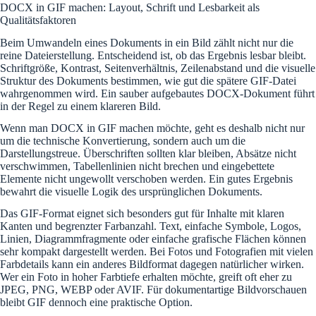
DOCX in GIF machen: Layout, Schrift und Lesbarkeit als
Qualitätsfaktoren
Beim Umwandeln eines Dokuments in ein Bild zählt nicht nur die
reine Dateierstellung. Entscheidend ist, ob das Ergebnis lesbar bleibt.
Schriftgröße, Kontrast, Seitenverhältnis, Zeilenabstand und die visuelle
Struktur des Dokuments bestimmen, wie gut die spätere GIF-Datei
wahrgenommen wird. Ein sauber aufgebautes DOCX-Dokument führt
in der Regel zu einem klareren Bild.
Wenn man DOCX in GIF machen möchte, geht es deshalb nicht nur
um die technische Konvertierung, sondern auch um die
Darstellungstreue. Überschriften sollten klar bleiben, Absätze nicht
verschwimmen, Tabellenlinien nicht brechen und eingebettete
Elemente nicht ungewollt verschoben werden. Ein gutes Ergebnis
bewahrt die visuelle Logik des ursprünglichen Dokuments.
Das GIF-Format eignet sich besonders gut für Inhalte mit klaren
Kanten und begrenzter Farbanzahl. Text, einfache Symbole, Logos,
Linien, Diagrammfragmente oder einfache grafische Flächen können
sehr kompakt dargestellt werden. Bei Fotos und Fotografien mit vielen
Farbdetails kann ein anderes Bildformat dagegen natürlicher wirken.
Wer ein Foto in hoher Farbtiefe erhalten möchte, greift oft eher zu
JPEG, PNG, WEBP oder AVIF. Für dokumentartige Bildvorschauen
bleibt GIF dennoch eine praktische Option.