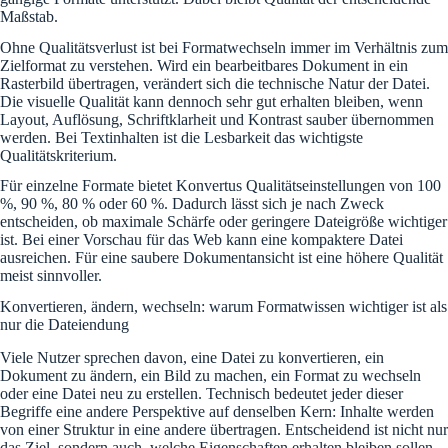
Maßstab.
Ohne Qualitätsverlust ist bei Formatwechseln immer im Verhältnis zum
Zielformat zu verstehen. Wird ein bearbeitbares Dokument in ein
Rasterbild übertragen, verändert sich die technische Natur der Datei.
Die visuelle Qualität kann dennoch sehr gut erhalten bleiben, wenn
Layout, Auflösung, Schriftklarheit und Kontrast sauber übernommen
werden. Bei Textinhalten ist die Lesbarkeit das wichtigste
Qualitätskriterium.
Für einzelne Formate bietet Konvertus Qualitätseinstellungen von 100
%, 90 %, 80 % oder 60 %. Dadurch lässt sich je nach Zweck
entscheiden, ob maximale Schärfe oder geringere Dateigröße wichtiger
ist. Bei einer Vorschau für das Web kann eine kompaktere Datei
ausreichen. Für eine saubere Dokumentansicht ist eine höhere Qualität
meist sinnvoller.
Konvertieren, ändern, wechseln: warum Formatwissen wichtiger ist als
nur die Dateiendung
Viele Nutzer sprechen davon, eine Datei zu konvertieren, ein
Dokument zu ändern, ein Bild zu machen, ein Format zu wechseln
oder eine Datei neu zu erstellen. Technisch bedeutet jeder dieser
Begriffe eine andere Perspektive auf denselben Kern: Inhalte werden
von einer Struktur in eine andere übertragen. Entscheidend ist nicht nur
das Ziel, sondern auch, welche Eigenschaften erhalten bleiben sollen.