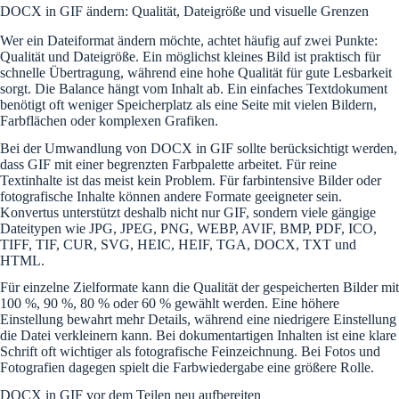
DOCX in GIF ändern: Qualität, Dateigröße und visuelle Grenzen
Wer ein Dateiformat ändern möchte, achtet häufig auf zwei Punkte:
Qualität und Dateigröße. Ein möglichst kleines Bild ist praktisch für
schnelle Übertragung, während eine hohe Qualität für gute Lesbarkeit
sorgt. Die Balance hängt vom Inhalt ab. Ein einfaches Textdokument
benötigt oft weniger Speicherplatz als eine Seite mit vielen Bildern,
Farbflächen oder komplexen Grafiken.
Bei der Umwandlung von DOCX in GIF sollte berücksichtigt werden,
dass GIF mit einer begrenzten Farbpalette arbeitet. Für reine
Textinhalte ist das meist kein Problem. Für farbintensive Bilder oder
fotografische Inhalte können andere Formate geeigneter sein.
Konvertus unterstützt deshalb nicht nur GIF, sondern viele gängige
Dateitypen wie JPG, JPEG, PNG, WEBP, AVIF, BMP, PDF, ICO,
TIFF, TIF, CUR, SVG, HEIC, HEIF, TGA, DOCX, TXT und
HTML.
Für einzelne Zielformate kann die Qualität der gespeicherten Bilder mit
100 %, 90 %, 80 % oder 60 % gewählt werden. Eine höhere
Einstellung bewahrt mehr Details, während eine niedrigere Einstellung
die Datei verkleinern kann. Bei dokumentartigen Inhalten ist eine klare
Schrift oft wichtiger als fotografische Feinzeichnung. Bei Fotos und
Fotografien dagegen spielt die Farbwiedergabe eine größere Rolle.
DOCX in GIF vor dem Teilen neu aufbereiten