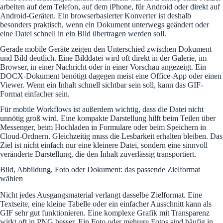
arbeiten auf dem Telefon, auf dem iPhone, für Android oder direkt auf
Android-Geräten. Ein browserbasierter Konverter ist deshalb
besonders praktisch, wenn ein Dokument unterwegs geändert oder
eine Datei schnell in ein Bild übertragen werden soll.
Gerade mobile Geräte zeigen den Unterschied zwischen Dokument
und Bild deutlich. Eine Bilddatei wird oft direkt in der Galerie, im
Browser, in einer Nachricht oder in einer Vorschau angezeigt. Ein
DOCX-Dokument benötigt dagegen meist eine Office-App oder einen
Viewer. Wenn ein Inhalt schnell sichtbar sein soll, kann das GIF-
Format einfacher sein.
Für mobile Workflows ist außerdem wichtig, dass die Datei nicht
unnötig groß wird. Eine kompakte Darstellung hilft beim Teilen über
Messenger, beim Hochladen in Formulare oder beim Speichern in
Cloud-Ordnern. Gleichzeitig muss die Lesbarkeit erhalten bleiben. Das
Ziel ist nicht einfach nur eine kleinere Datei, sondern eine sinnvoll
veränderte Darstellung, die den Inhalt zuverlässig transportiert.
Bild, Abbildung, Foto oder Dokument: das passende Zielformat
wählen
Nicht jedes Ausgangsmaterial verlangt dasselbe Zielformat. Eine
Textseite, eine kleine Tabelle oder ein einfacher Ausschnitt kann als
GIF sehr gut funktionieren. Eine komplexe Grafik mit Transparenz
wirkt oft in PNG besser. Ein Foto oder mehrere Fotos sind häufig in