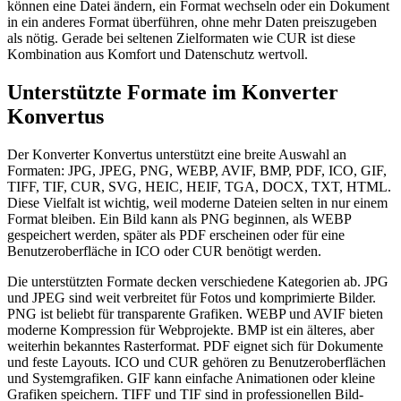
können eine Datei ändern, ein Format wechseln oder ein Dokument
in ein anderes Format überführen, ohne mehr Daten preiszugeben
als nötig. Gerade bei seltenen Zielformaten wie CUR ist diese
Kombination aus Komfort und Datenschutz wertvoll.
Unterstützte Formate im Konverter
Konvertus
Der Konverter Konvertus unterstützt eine breite Auswahl an
Formaten: JPG, JPEG, PNG, WEBP, AVIF, BMP, PDF, ICO, GIF,
TIFF, TIF, CUR, SVG, HEIC, HEIF, TGA, DOCX, TXT, HTML.
Diese Vielfalt ist wichtig, weil moderne Dateien selten in nur einem
Format bleiben. Ein Bild kann als PNG beginnen, als WEBP
gespeichert werden, später als PDF erscheinen oder für eine
Benutzeroberfläche in ICO oder CUR benötigt werden.
Die unterstützten Formate decken verschiedene Kategorien ab. JPG
und JPEG sind weit verbreitet für Fotos und komprimierte Bilder.
PNG ist beliebt für transparente Grafiken. WEBP und AVIF bieten
moderne Kompression für Webprojekte. BMP ist ein älteres, aber
weiterhin bekanntes Rasterformat. PDF eignet sich für Dokumente
und feste Layouts. ICO und CUR gehören zu Benutzeroberflächen
und Systemgrafiken. GIF kann einfache Animationen oder kleine
Grafiken speichern. TIFF und TIF sind in professionellen Bild-