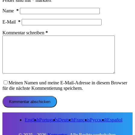
Felder sind mit
*
markiert
Name
*
E-Mail
*
Kommentar schreiben
*
Meinen Namen und meine E-Mail-Adresse in diesem Browser
für die nächste Kommentierung speichern.
Kommentar abschicken
English
Português
Deutsch
Français
Русский
Español
© 2025 - 2026
Konvertus.
Alle Rechte vorbehalten.