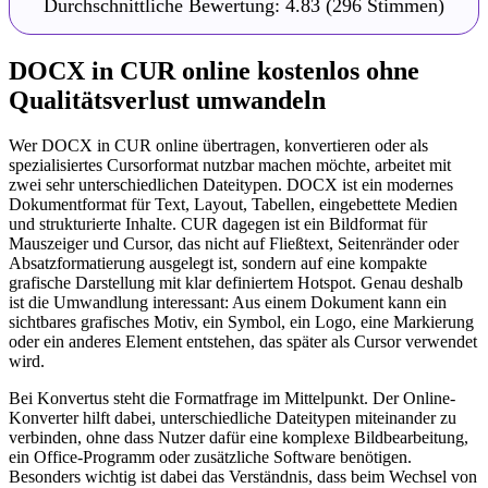
Durchschnittliche Bewertung:
4.83
(296 Stimmen)
DOCX in CUR online kostenlos ohne
Qualitätsverlust umwandeln
Wer DOCX in CUR online übertragen, konvertieren oder als
spezialisiertes Cursorformat nutzbar machen möchte, arbeitet mit
zwei sehr unterschiedlichen Dateitypen. DOCX ist ein modernes
Dokumentformat für Text, Layout, Tabellen, eingebettete Medien
und strukturierte Inhalte. CUR dagegen ist ein Bildformat für
Mauszeiger und Cursor, das nicht auf Fließtext, Seitenränder oder
Absatzformatierung ausgelegt ist, sondern auf eine kompakte
grafische Darstellung mit klar definiertem Hotspot. Genau deshalb
ist die Umwandlung interessant: Aus einem Dokument kann ein
sichtbares grafisches Motiv, ein Symbol, ein Logo, eine Markierung
oder ein anderes Element entstehen, das später als Cursor verwendet
wird.
Bei Konvertus steht die Formatfrage im Mittelpunkt. Der Online-
Konverter hilft dabei, unterschiedliche Dateitypen miteinander zu
verbinden, ohne dass Nutzer dafür eine komplexe Bildbearbeitung,
ein Office-Programm oder zusätzliche Software benötigen.
Besonders wichtig ist dabei das Verständnis, dass beim Wechsel von