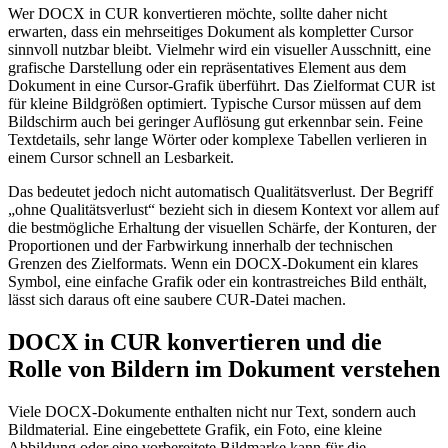
Wer DOCX in CUR konvertieren möchte, sollte daher nicht
erwarten, dass ein mehrseitiges Dokument als kompletter Cursor
sinnvoll nutzbar bleibt. Vielmehr wird ein visueller Ausschnitt, eine
grafische Darstellung oder ein repräsentatives Element aus dem
Dokument in eine Cursor-Grafik überführt. Das Zielformat CUR ist
für kleine Bildgrößen optimiert. Typische Cursor müssen auf dem
Bildschirm auch bei geringer Auflösung gut erkennbar sein. Feine
Textdetails, sehr lange Wörter oder komplexe Tabellen verlieren in
einem Cursor schnell an Lesbarkeit.
Das bedeutet jedoch nicht automatisch Qualitätsverlust. Der Begriff
„ohne Qualitätsverlust“ bezieht sich in diesem Kontext vor allem auf
die bestmögliche Erhaltung der visuellen Schärfe, der Konturen, der
Proportionen und der Farbwirkung innerhalb der technischen
Grenzen des Zielformats. Wenn ein DOCX-Dokument ein klares
Symbol, eine einfache Grafik oder ein kontrastreiches Bild enthält,
lässt sich daraus oft eine saubere CUR-Datei machen.
DOCX in CUR konvertieren und die
Rolle von Bildern im Dokument verstehen
Viele DOCX-Dokumente enthalten nicht nur Text, sondern auch
Bildmaterial. Eine eingebettete Grafik, ein Foto, eine kleine
Abbildung oder eine vorbereitete Bildmarke kann für die