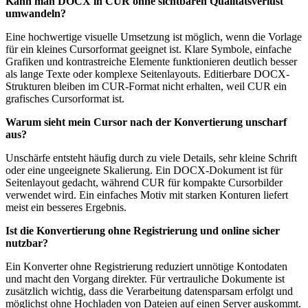
Kann man DOCX in CUR ohne sichtbaren Qualitätsverlust
umwandeln?
Eine hochwertige visuelle Umsetzung ist möglich, wenn die Vorlage
für ein kleines Cursorformat geeignet ist. Klare Symbole, einfache
Grafiken und kontrastreiche Elemente funktionieren deutlich besser
als lange Texte oder komplexe Seitenlayouts. Editierbare DOCX-
Strukturen bleiben im CUR-Format nicht erhalten, weil CUR ein
grafisches Cursorformat ist.
Warum sieht mein Cursor nach der Konvertierung unscharf
aus?
Unschärfe entsteht häufig durch zu viele Details, sehr kleine Schrift
oder eine ungeeignete Skalierung. Ein DOCX-Dokument ist für
Seitenlayout gedacht, während CUR für kompakte Cursorbilder
verwendet wird. Ein einfaches Motiv mit starken Konturen liefert
meist ein besseres Ergebnis.
Ist die Konvertierung ohne Registrierung und online sicher
nutzbar?
Ein Konverter ohne Registrierung reduziert unnötige Kontodaten
und macht den Vorgang direkter. Für vertrauliche Dokumente ist
zusätzlich wichtig, dass die Verarbeitung datensparsam erfolgt und
möglichst ohne Hochladen von Dateien auf einen Server auskommt.