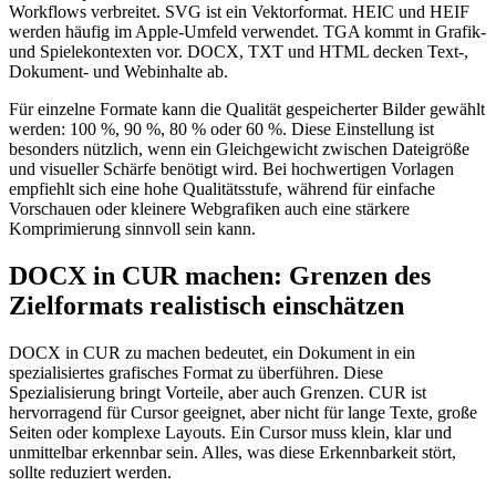
Workflows verbreitet. SVG ist ein Vektorformat. HEIC und HEIF
werden häufig im Apple-Umfeld verwendet. TGA kommt in Grafik-
und Spielekontexten vor. DOCX, TXT und HTML decken Text-,
Dokument- und Webinhalte ab.
Für einzelne Formate kann die Qualität gespeicherter Bilder gewählt
werden: 100 %, 90 %, 80 % oder 60 %. Diese Einstellung ist
besonders nützlich, wenn ein Gleichgewicht zwischen Dateigröße
und visueller Schärfe benötigt wird. Bei hochwertigen Vorlagen
empfiehlt sich eine hohe Qualitätsstufe, während für einfache
Vorschauen oder kleinere Webgrafiken auch eine stärkere
Komprimierung sinnvoll sein kann.
DOCX in CUR machen: Grenzen des
Zielformats realistisch einschätzen
DOCX in CUR zu machen bedeutet, ein Dokument in ein
spezialisiertes grafisches Format zu überführen. Diese
Spezialisierung bringt Vorteile, aber auch Grenzen. CUR ist
hervorragend für Cursor geeignet, aber nicht für lange Texte, große
Seiten oder komplexe Layouts. Ein Cursor muss klein, klar und
unmittelbar erkennbar sein. Alles, was diese Erkennbarkeit stört,
sollte reduziert werden.