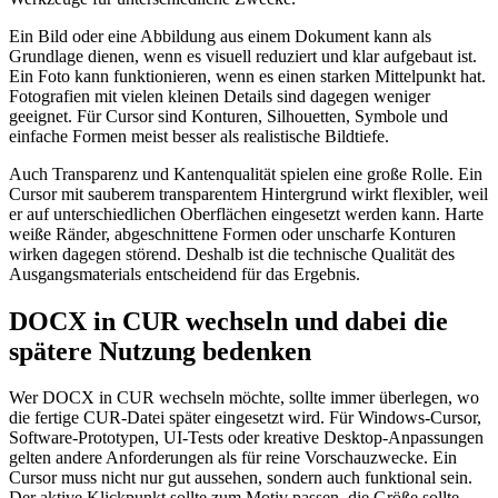
Ein Bild oder eine Abbildung aus einem Dokument kann als
Grundlage dienen, wenn es visuell reduziert und klar aufgebaut ist.
Ein Foto kann funktionieren, wenn es einen starken Mittelpunkt hat.
Fotografien mit vielen kleinen Details sind dagegen weniger
geeignet. Für Cursor sind Konturen, Silhouetten, Symbole und
einfache Formen meist besser als realistische Bildtiefe.
Auch Transparenz und Kantenqualität spielen eine große Rolle. Ein
Cursor mit sauberem transparentem Hintergrund wirkt flexibler, weil
er auf unterschiedlichen Oberflächen eingesetzt werden kann. Harte
weiße Ränder, abgeschnittene Formen oder unscharfe Konturen
wirken dagegen störend. Deshalb ist die technische Qualität des
Ausgangsmaterials entscheidend für das Ergebnis.
DOCX in CUR wechseln und dabei die
spätere Nutzung bedenken
Wer DOCX in CUR wechseln möchte, sollte immer überlegen, wo
die fertige CUR-Datei später eingesetzt wird. Für Windows-Cursor,
Software-Prototypen, UI-Tests oder kreative Desktop-Anpassungen
gelten andere Anforderungen als für reine Vorschauzwecke. Ein
Cursor muss nicht nur gut aussehen, sondern auch funktional sein.
Der aktive Klickpunkt sollte zum Motiv passen, die Größe sollte