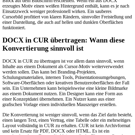
Block auf dem Bildschirm erscheinen. Wenn ein aus DOCX
erzeugtes Motiv einen weißen Hintergrund enthält, kann es je nach
Einsatzzweck weniger professionell wirken. Ein sauberes
Cursorbild profitiert von klaren Rändern, sinnvoller Freistellung und
einer Darstellung, die auch auf hellen und dunklen Oberflächen
funktioniert.
DOCX in CUR übertragen: Wann diese
Konvertierung sinnvoll ist
DOCX in CUR zu übertragen ist vor allem dann sinnvoll, wenn
Inhalte aus einem Dokument als Cursor-Motiv weiterverwendet
werden sollen. Das kann bei Branding-Projekten,
Schulungsmaterialien, internen Tools, Präsentationsumgebungen,
Software-Oberflächen oder kreativen Benutzeroberflächen der Fall
sein. Ein Unternehmen kann beispielsweise eine kleine Bildmarke
aus einem Dokument nutzen. Ein Designer kann eine Form aus
einer Konzeptdatei übernehmen. Ein Nutzer kann aus einer
grafischen Vorlage einen individuellen Mauszeiger erstellen.
Die Konvertierung ist weniger sinnvoll, wenn das Ziel darin besteht,
einen langen Text, einen Vertrag, eine Tabelle oder ein mehrseitiges
Layout vollständig in CUR zu erhalten. CUR ist kein Archivformat
und kein Ersatz für PDF, DOCX oder HTML. Es ist ein