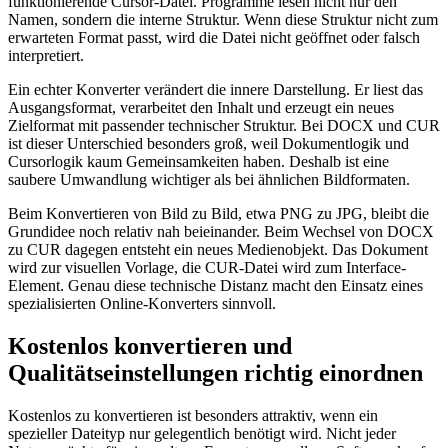
funktionierende Cursor-Datei. Programme lesen nicht nur den
Namen, sondern die interne Struktur. Wenn diese Struktur nicht zum
erwarteten Format passt, wird die Datei nicht geöffnet oder falsch
interpretiert.
Ein echter Konverter verändert die innere Darstellung. Er liest das
Ausgangsformat, verarbeitet den Inhalt und erzeugt ein neues
Zielformat mit passender technischer Struktur. Bei DOCX und CUR
ist dieser Unterschied besonders groß, weil Dokumentlogik und
Cursorlogik kaum Gemeinsamkeiten haben. Deshalb ist eine
saubere Umwandlung wichtiger als bei ähnlichen Bildformaten.
Beim Konvertieren von Bild zu Bild, etwa PNG zu JPG, bleibt die
Grundidee noch relativ nah beieinander. Beim Wechsel von DOCX
zu CUR dagegen entsteht ein neues Medienobjekt. Das Dokument
wird zur visuellen Vorlage, die CUR-Datei wird zum Interface-
Element. Genau diese technische Distanz macht den Einsatz eines
spezialisierten Online-Konverters sinnvoll.
Kostenlos konvertieren und
Qualitätseinstellungen richtig einordnen
Kostenlos zu konvertieren ist besonders attraktiv, wenn ein
spezieller Dateityp nur gelegentlich benötigt wird. Nicht jeder