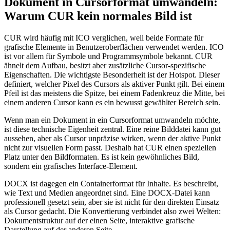
Dokument in Cursorformat umwandeln:
Warum CUR kein normales Bild ist
CUR wird häufig mit ICO verglichen, weil beide Formate für
grafische Elemente in Benutzeroberflächen verwendet werden. ICO
ist vor allem für Symbole und Programmsymbole bekannt. CUR
ähnelt dem Aufbau, besitzt aber zusätzliche Cursor-spezifische
Eigenschaften. Die wichtigste Besonderheit ist der Hotspot. Dieser
definiert, welcher Pixel des Cursors als aktiver Punkt gilt. Bei einem
Pfeil ist das meistens die Spitze, bei einem Fadenkreuz die Mitte, bei
einem anderen Cursor kann es ein bewusst gewählter Bereich sein.
Wenn man ein Dokument in ein Cursorformat umwandeln möchte,
ist diese technische Eigenheit zentral. Eine reine Bilddatei kann gut
aussehen, aber als Cursor unpräzise wirken, wenn der aktive Punkt
nicht zur visuellen Form passt. Deshalb hat CUR einen speziellen
Platz unter den Bildformaten. Es ist kein gewöhnliches Bild,
sondern ein grafisches Interface-Element.
DOCX ist dagegen ein Containerformat für Inhalte. Es beschreibt,
wie Text und Medien angeordnet sind. Eine DOCX-Datei kann
professionell gesetzt sein, aber sie ist nicht für den direkten Einsatz
als Cursor gedacht. Die Konvertierung verbindet also zwei Welten:
Dokumentstruktur auf der einen Seite, interaktive grafische
Darstellung auf der anderen Seite.