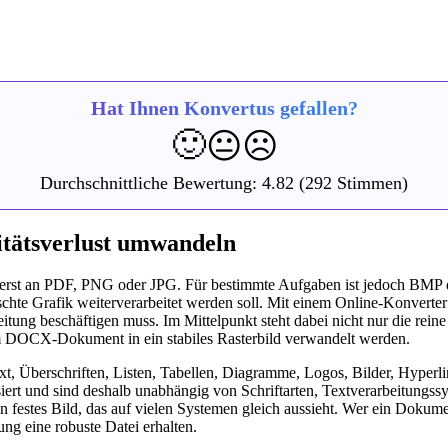
Hat Ihnen Konvertus gefallen?
🙂
😐
☹️
Durchschnittliche Bewertung:
4.82
(292 Stimmen)
tätsverlust umwandeln
erst an PDF, PNG oder JPG. Für bestimmte Aufgaben ist jedoch BMP die
schte Grafik weiterverarbeitet werden soll. Mit einem Online-Konvert
tung beschäftigen muss. Im Mittelpunkt steht dabei nicht nur die reine
nem DOCX-Dokument in ein stabiles Rasterbild verwandelt werden.
 Überschriften, Listen, Tabellen, Diagramme, Logos, Bilder, Hyperl
siert und sind deshalb unabhängig von Schriftarten, Textverarbeitung
festes Bild, das auf vielen Systemen gleich aussieht. Wer ein Dokume
ng eine robuste Datei erhalten.