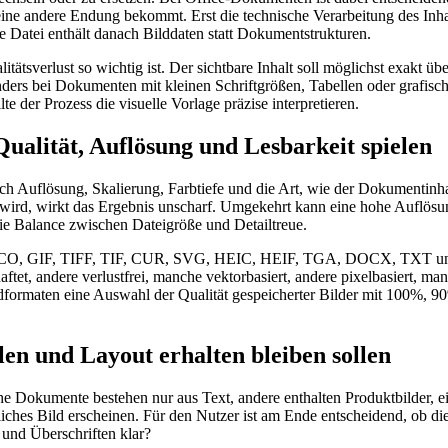
e andere Endung bekommt. Erst die technische Verarbeitung des Inha
ue Datei enthält danach Bilddaten statt Dokumentstrukturen.
ätsverlust so wichtig ist. Der sichtbare Inhalt soll möglichst exakt üb
nders bei Dokumenten mit kleinen Schriftgrößen, Tabellen oder grafisch
te der Prozess die visuelle Vorlage präzise interpretieren.
alität, Auflösung und Lesbarkeit spielen
auch Auflösung, Skalierung, Farbtiefe und die Art, wie der Dokumentinh
wird, wirkt das Ergebnis unscharf. Umgekehrt kann eine hohe Auflösung
ie Balance zwischen Dateigröße und Detailtreue.
ICO, GIF, TIFF, TIF, CUR, SVG, HEIC, HEIF, TGA, DOCX, TXT und
ftet, andere verlustfrei, manche vektorbasiert, andere pixelbasiert, m
ldformaten eine Auswahl der Qualität gespeicherter Bilder mit 100%, 9
n und Layout erhalten bleiben sollen
Dokumente bestehen nur aus Text, andere enthalten Produktbilder, ein
es Bild erscheinen. Für den Nutzer ist am Ende entscheidend, ob die D
n und Überschriften klar?