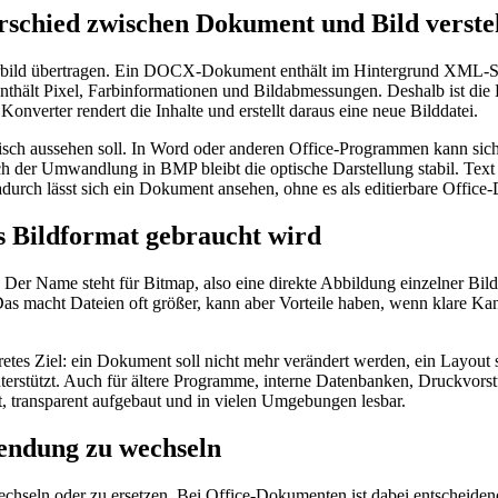
schied zwischen Dokument und Bild verste
terbild übertragen. Ein DOCX-Dokument enthält im Hintergrund XML-S
nthält Pixel, Farbinformationen und Bildabmessungen. Deshalb ist die
Konverter rendert die Inhalte und erstellt daraus eine neue Bilddatei.
sch aussehen soll. In Word oder anderen Office-Programmen kann sich 
ch der Umwandlung in BMP bleibt die optische Darstellung stabil. Text
adurch lässt sich ein Dokument ansehen, ohne es als editierbare Office-
 Bildformat gebraucht wird
. Der Name steht für Bitmap, also eine direkte Abbildung einzelner B
Das macht Dateien oft größer, kann aber Vorteile haben, wenn klare Kan
es Ziel: ein Dokument soll nicht mehr verändert werden, ein Layout s
nterstützt. Auch für ältere Programme, interne Datenbanken, Druckvo
ert, transparent aufgebaut und in vielen Umgebungen lesbar.
endung zu wechseln
echseln oder zu ersetzen. Bei Office-Dokumenten ist dabei entscheide