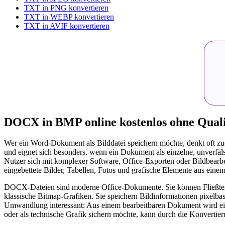
TXT in PNG konvertieren
TXT in WEBP konvertieren
TXT in AVIF konvertieren
DOCX in BMP online kostenlos ohne Quali
Wer ein Word-Dokument als Bilddatei speichern möchte, denkt oft zu
und eignet sich besonders, wenn ein Dokument als einzelne, unverfäl
Nutzer sich mit komplexer Software, Office-Exporten oder Bildbearbei
eingebettete Bilder, Tabellen, Fotos und grafische Elemente aus ei
DOCX-Dateien sind moderne Office-Dokumente. Sie können Fließtext,
klassische Bitmap-Grafiken. Sie speichern Bildinformationen pixelba
Umwandlung interessant: Aus einem bearbeitbaren Dokument wird ein 
oder als technische Grafik sichern möchte, kann durch die Konvertieru