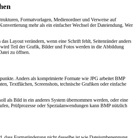
hen
trukturen, Formatvorlagen, Medienordner und Verweise auf
 Konvertierung mehr als ein einfacher Wechsel der Dateiendung. Wer
das Layout verändern, wenn eine Schrift fehlt, Seitenränder anders
 wird Teil der Grafik, Bilder und Fotos werden in die Abbildung
Datei zu öffnen.
ildpunkte. Anders als komprimierte Formate wie JPG arbeitet BMP
ten, Textflächen, Screenshots, technische Grafiken oder einfache
oll als Bild in ein anderes System übernommen werden, oder eine
rstufen, Prüfprozesse oder Spezialanwendungen kann BMP nützlich
nd, dass Formatänderung nicht dasselbe ist wie Dateiumbenennung.