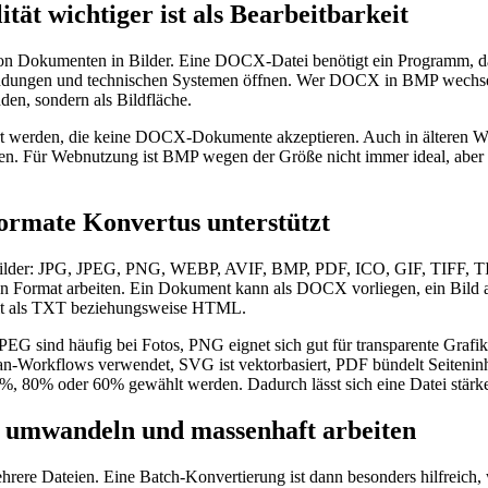
t wichtiger ist als Bearbeitbarkeit
von Dokumenten in Bilder. Eine DOCX-Datei benötigt ein Programm, das
wendungen und technischen Systemen öffnen. Wer DOCX in BMP wechse
den, sondern als Bildfläche.
tiert werden, die keine DOCX-Dokumente akzeptieren. Auch in älter
nnen. Für Webnutzung ist BMP wegen der Größe nicht immer ideal, aber 
ormate Konvertus unterstützt
 und Bilder: JPG, JPEG, PNG, WEBP, AVIF, BMP, PDF, ICO, GIF, T
zigen Format arbeiten. Ein Dokument kann als DOCX vorliegen, ein Bil
halt als TXT beziehungsweise HTML.
EG sind häufig bei Fotos, PNG eignet sich gut für transparente Gra
an-Workflows verwendet, SVG ist vektorbasiert, PDF bündelt Seiteninh
0%, 80% oder 60% gewählt werden. Dadurch lässt sich eine Datei stärker
e umwandeln und massenhaft arbeiten
ere Dateien. Eine Batch-Konvertierung ist dann besonders hilfreich, 