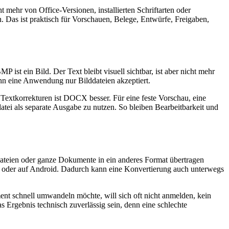
 mehr von Office-Versionen, installierten Schriftarten oder
. Das ist praktisch für Vorschauen, Belege, Entwürfe, Freigaben,
st ein Bild. Der Text bleibt visuell sichtbar, ist aber nicht mehr
nn eine Anwendung nur Bilddateien akzeptiert.
 Textkorrekturen ist DOCX besser. Für eine feste Vorschau, eine
tei als separate Ausgabe zu nutzen. So bleiben Bearbeitbarkeit und
e Dateien oder ganze Dokumente in ein anderes Format übertragen
d oder auf Android. Dadurch kann eine Konvertierung auch unterwegs
ment schnell umwandeln möchte, will sich oft nicht anmelden, kein
s Ergebnis technisch zuverlässig sein, denn eine schlechte