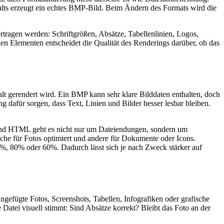
lts erzeugt ein echtes BMP-Bild. Beim Ändern des Formats wird die
ertragen werden: Schriftgrößen, Absätze, Tabellenlinien, Logos,
en Elementen entscheidet die Qualität des Renderings darüber, ob das
alt gerendert wird. Ein BMP kann sehr klare Bilddaten enthalten, doch
 dafür sorgen, dass Text, Linien und Bilder besser lesbar bleiben.
 HTML geht es nicht nur um Dateiendungen, sondern um
anche für Fotos optimiert und andere für Dokumente oder Icons.
0%, 80% oder 60%. Dadurch lässt sich je nach Zweck stärker auf
gefügte Fotos, Screenshots, Tabellen, Infografiken oder grafische
atei visuell stimmt: Sind Absätze korrekt? Bleibt das Foto an der