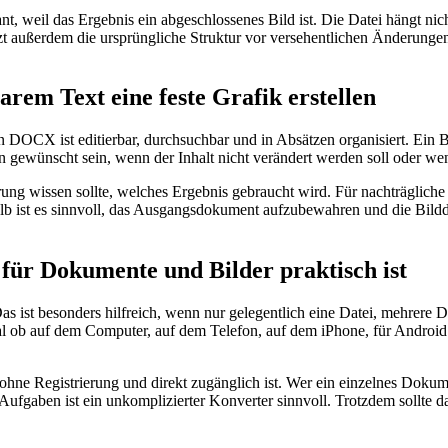
 weil das Ergebnis ein abgeschlossenes Bild ist. Die Datei hängt nicht
zt außerdem die ursprüngliche Struktur vor versehentlichen Änderungen
em Text eine feste Grafik erstellen
CX ist editierbar, durchsuchbar und in Absätzen organisiert. Ein BMP i
 gewünscht sein, wenn der Inhalt nicht verändert werden soll oder we
ung wissen sollte, welches Ergebnis gebraucht wird. Für nachträgliche
lb ist es sinnvoll, das Ausgangsdokument aufzubewahren und die Bildda
für Dokumente und Bilder praktisch ist
Das ist besonders hilfreich, wenn nur gelegentlich eine Datei, mehrer
al ob auf dem Computer, auf dem Telefon, auf dem iPhone, für Androi
 ohne Registrierung und direkt zugänglich ist. Wer ein einzelnes Doku
Aufgaben ist ein unkomplizierter Konverter sinnvoll. Trotzdem sollte da