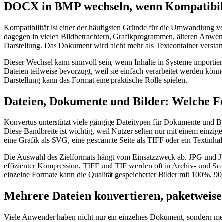
DOCX in BMP wechseln, wenn Kompatibilitä
Kompatibilität ist einer der häufigsten Gründe für die Umwandlung 
dagegen in vielen Bildbetrachtern, Grafikprogrammen, älteren An
Darstellung. Das Dokument wird nicht mehr als Textcontainer verstan
Dieser Wechsel kann sinnvoll sein, wenn Inhalte in Systeme impor
Dateien teilweise bevorzugt, weil sie einfach verarbeitet werden kö
Darstellung kann das Format eine praktische Rolle spielen.
Dateien, Dokumente und Bilder: Welche F
Konvertus unterstützt viele gängige Dateitypen für Dokumente
Diese Bandbreite ist wichtig, weil Nutzer selten nur mit einem ein
eine Grafik als SVG, eine gescannte Seite als TIFF oder ein Textin
Die Auswahl des Zielformats hängt vom Einsatzzweck ab. JPG und JP
effizienter Kompression, TIFF und TIF werden oft in Archiv- und Sc
einzelne Formate kann die Qualität gespeicherter Bilder mit 100%, 9
Mehrere Dateien konvertieren, paketweis
Viele Anwender haben nicht nur ein einzelnes Dokument, sondern mehr