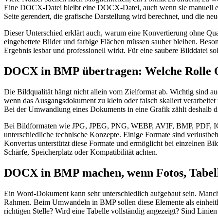
Eine DOCX-Datei bleibt eine DOCX-Datei, auch wenn sie manuell ein
Seite gerendert, die grafische Darstellung wird berechnet, und die ne
Dieser Unterschied erklärt auch, warum eine Konvertierung ohne Qualit
eingebettete Bilder und farbige Flächen müssen sauber bleiben. Beso
Ergebnis lesbar und professionell wirkt. Für eine saubere Bilddatei soll
DOCX in BMP übertragen: Welche Rolle Qu
Die Bildqualität hängt nicht allein vom Zielformat ab. Wichtig sind 
wenn das Ausgangsdokument zu klein oder falsch skaliert verarbeitet 
Bei der Umwandlung eines Dokuments in eine Grafik zählt deshalb d
Bei Bildformaten wie JPG, JPEG, PNG, WEBP, AVIF, BMP, PDF, 
unterschiedliche technische Konzepte. Einige Formate sind verlustbeha
Konvertus unterstützt diese Formate und ermöglicht bei einzelnen Bi
Schärfe, Speicherplatz oder Kompatibilität achten.
DOCX in BMP machen, wenn Fotos, Tabelle
Ein Word-Dokument kann sehr unterschiedlich aufgebaut sein. Manche 
Rahmen. Beim Umwandeln in BMP sollen diese Elemente als einheitlich
richtigen Stelle? Wird eine Tabelle vollständig angezeigt? Sind Linie