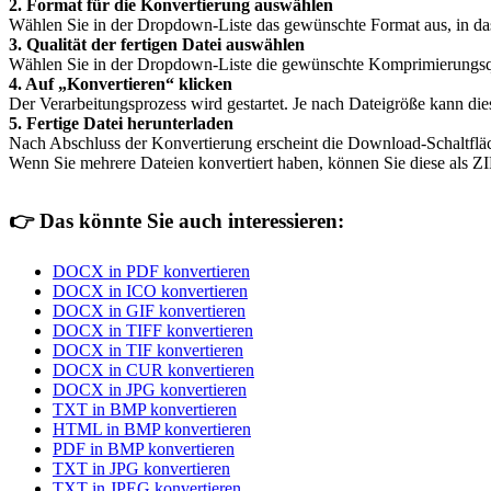
2. Format für die Konvertierung auswählen
Wählen Sie in der Dropdown-Liste das gewünschte Format aus, in da
3. Qualität der fertigen Datei auswählen
Wählen Sie in der Dropdown-Liste die gewünschte Komprimierungsqualit
4. Auf „Konvertieren“ klicken
Der Verarbeitungsprozess wird gestartet. Je nach Dateigröße kann di
5. Fertige Datei herunterladen
Nach Abschluss der Konvertierung erscheint die Download-Schaltflä
Wenn Sie mehrere Dateien konvertiert haben, können Sie diese als ZI
👉
Das könnte Sie auch interessieren:
DOCX in PDF konvertieren
DOCX in ICO konvertieren
DOCX in GIF konvertieren
DOCX in TIFF konvertieren
DOCX in TIF konvertieren
DOCX in CUR konvertieren
DOCX in JPG konvertieren
TXT in BMP konvertieren
HTML in BMP konvertieren
PDF in BMP konvertieren
TXT in JPG konvertieren
TXT in JPEG konvertieren