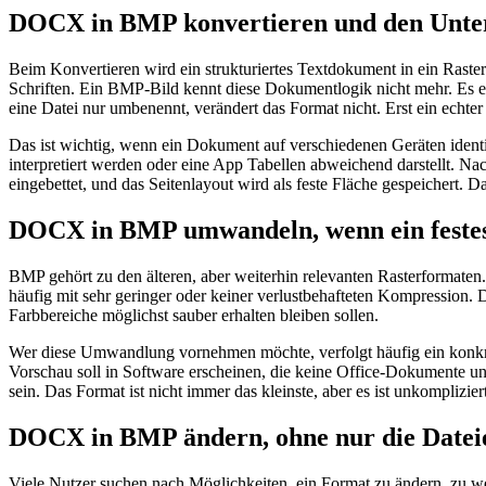
DOCX in BMP konvertieren und den Unter
Beim Konvertieren wird ein strukturiertes Textdokument in ein Ras
Schriften. Ein BMP-Bild kennt diese Dokumentlogik nicht mehr. Es e
eine Datei nur umbenennt, verändert das Format nicht. Erst ein echter 
Das ist wichtig, wenn ein Dokument auf verschiedenen Geräten identi
interpretiert werden oder eine App Tabellen abweichend darstellt. Na
eingebettet, und das Seitenlayout wird als feste Fläche gespeichert. D
DOCX in BMP umwandeln, wenn ein festes
BMP gehört zu den älteren, aber weiterhin relevanten Rasterformaten
häufig mit sehr geringer oder keiner verlustbehafteten Kompression. 
Farbbereiche möglichst sauber erhalten bleiben sollen.
Wer diese Umwandlung vornehmen möchte, verfolgt häufig ein konkret
Vorschau soll in Software erscheinen, die keine Office-Dokumente u
sein. Das Format ist nicht immer das kleinste, aber es ist unkomplizi
DOCX in BMP ändern, ohne nur die Datei
Viele Nutzer suchen nach Möglichkeiten, ein Format zu ändern, zu w