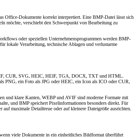
 Office-Dokumente korrekt interpretiert. Eine BMP-Datei lässt sich
ln möchte, verschiebt den Schwerpunkt von Bearbeitung zu
en Workflows oder speziellen Unternehmensprogrammen werden BMP-
für lokale Verarbeitung, technische Ablagen und verlustarme
IFF, TIF, CUR, SVG, HEIC, HEIF, TGA, DOCX, TXT und HTML.
d als PNG, ein Foto als JPG oder HEIC, ein Icon als ICO oder CUR,
fiken und klare Kanten, WEBP und AVIF sind moderne Formate mit
alte, und BMP speichert Pixelinformationen besonders direkt. Für
 auf maximale Detailtreue oder auf kleinere Dateigröße ausrichten.
wenn viele Dokumente in ein einheitliches Bildformat überführt