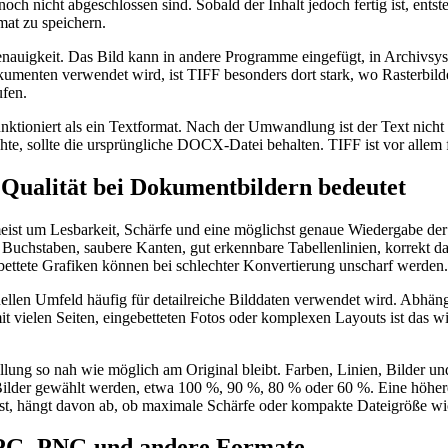
 nicht abgeschlossen sind. Sobald der Inhalt jedoch fertig ist, entste
mat zu speichern.
nauigkeit. Das Bild kann in andere Programme eingefügt, in Archivsyst
menten verwendet wird, ist TIFF besonders dort stark, wo Rasterbild
fen.
nktioniert als ein Textformat. Nach der Umwandlung ist der Text nicht 
te, sollte die ursprüngliche DOCX-Datei behalten. TIFF ist vor allem fü
Qualität bei Dokumentbildern bedeutet
st um Lesbarkeit, Schärfe und eine möglichst genaue Wiedergabe der 
uchstaben, saubere Kanten, gut erkennbare Tabellenlinien, korrekt darg
ebettete Grafiken können bei schlechter Konvertierung unscharf werden.
ionellen Umfeld häufig für detailreiche Bilddaten verwendet wird. Abh
t vielen Seiten, eingebetteten Fotos oder komplexen Layouts ist das wi
ellung so nah wie möglich am Original bleibt. Farben, Linien, Bilder un
ilder gewählt werden, etwa 100 %, 90 %, 80 % oder 60 %. Eine höhere 
ist, hängt davon ab, ob maximale Schärfe oder kompakte Dateigröße wich
JPG, PNG und andere Formate