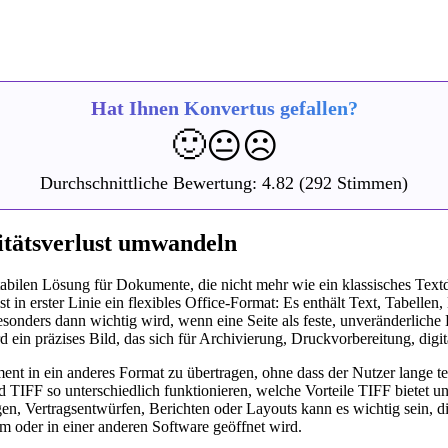
Hat Ihnen Konvertus gefallen?
🙂
😐
☹️
Durchschnittliche Bewertung:
4.82
(292 Stimmen)
itätsverlust umwandeln
len Lösung für Dokumente, die nicht mehr wie ein klassisches Textdok
n erster Linie ein flexibles Office-Format: Es enthält Text, Tabellen,
esonders dann wichtig wird, wenn eine Seite als feste, unveränderliche 
ein präzises Bild, das sich für Archivierung, Druckvorbereitung, digit
nt in ein anderes Format zu übertragen, ohne dass der Nutzer lange te
TIFF so unterschiedlich funktionieren, welche Vorteile TIFF bietet un
, Vertragsentwürfen, Berichten oder Layouts kann es wichtig sein, die o
em oder in einer anderen Software geöffnet wird.