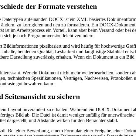
schiede der Formate verstehen
Dateitypen aufeinander. DOCX ist ein XML-basiertes Dokumentforma
, zu ändern, zu korrigieren und neu zu formatieren. Ein DOCX-Dokument 
t ist im Arbeitsprozess ein Vorteil, kann aber beim Versand oder bei 
n sich je nach Programmversion leicht verändern.
ert Bildinformationen pixelbasiert und wird häufig für hochwertige Gr
ür Inhalte, bei denen Qualität, Lesbarkeit und langfristige Stabilität 
sichtbare Darstellung zuverlässig erhalten. Wenn ein Dokument in ein Bi
interessant. Wer ein Dokument nicht mehr weiterbearbeiten, sondern a
ngen, technischen Spezifikationen, Verträgen, Nachweisen, Protokollen 
 Kontraste gut bewahren kann.
Seitenansicht zu sichern
, ein Layout unverändert zu erhalten. Während ein DOCX-Dokument a
n fertiges Bild ab. Die Datei ist damit weniger anfällig für unerwünscht
et dargestellt, und Abstände wirken für den Betrachter stabil.
ll. Bei einer Bewerbung, einem Formular, einer Freigabe, einer Dokum