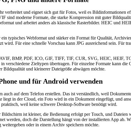
hr verbreitet und eignet sich gut für Fotos, weil es Bildinformationen
IF sind moderne Formate, die starke Kompression mit guter Bildqualit
torformat und arbeitet anders als klassische Rasterbilder. HEIC und 
r ein typisches Webformat und stärker ein Format für Qualität, Archiv
zt wird. Für eine schnelle Vorschau kann JPG ausreichend sein. Für tra
P, AVIF, BMP, PDF, ICO, GIF, TIFF, TIF, CUR, SVG, HEIC, HEIF, T
in verschiedene Zieltypen übertragen. Für einzelne Formate kann die 
r Bildqualität und kleinerer Dateigröße abwägen möchte.
iPhone und für Android verwenden
uch auf dem Telefon erstellen. Das ist verständlich, weil Dokumente
 liegt in der Cloud, ein Foto wird in ein Dokument eingefügt, und ansch
 praktisch, weil keine schwere Desktop-Software benötigt wird.
 Bildschirm ist kleiner, die Bedienung erfolgt per Touch, und Dateie
rden, doch die Darstellung hängt von der installierten App ab. Wird d
ng weitergeben oder in einem Archiv speichern möchte.