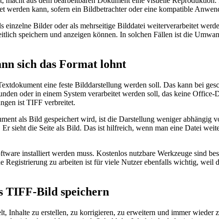
rt, macht aus dem bearbeitbaren Dokument eine visuelle Reproduktion.
 werden kann, sofern ein Bildbetrachter oder eine kompatible Anwen
ls einzelne Bilder oder als mehrseitige Bilddatei weiterverarbeitet
tlich speichern und anzeigen können. In solchen Fällen ist die Umwandl
nn sich das Format lohnt
Textdokument eine feste Bilddarstellung werden soll. Das kann bei ges
nden oder in einem System verarbeitet werden soll, das keine Office-Dat
en ist TIFF verbreitet.
kument als Bild gespeichert wird, ist die Darstellung weniger abhängig 
 Er sieht die Seite als Bild. Das ist hilfreich, wenn man eine Datei wei
Software installiert werden muss. Kostenlos nutzbare Werkzeuge sind be
Registrierung zu arbeiten ist für viele Nutzer ebenfalls wichtig, weil
 TIFF-Bild speichern
Inhalte zu erstellen, zu korrigieren, zu erweitern und immer wieder z