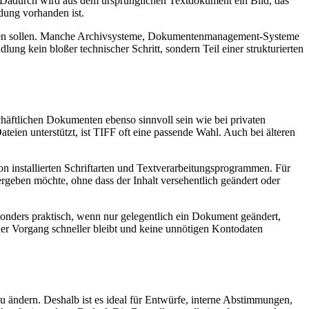
 Dadurch wird aus dem ursprünglichen Textdokument ein Bild, das
dung vorhanden ist.
 werden sollen. Manche Archivsysteme, Dokumentenmanagement-Systeme
ung kein bloßer technischer Schritt, sondern Teil einer strukturierten
chäftlichen Dokumenten ebenso sinnvoll sein wie bei privaten
eien unterstützt, ist TIFF oft eine passende Wahl. Auch bei älteren
von installierten Schriftarten und Textverarbeitungsprogrammen. Für
tergeben möchte, ohne dass der Inhalt versehentlich geändert oder
sonders praktisch, wenn nur gelegentlich ein Dokument geändert,
 der Vorgang schneller bleibt und keine unnötigen Kontodaten
u ändern. Deshalb ist es ideal für Entwürfe, interne Abstimmungen,