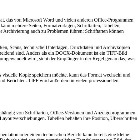
t, das von Microsoft Word und vielen anderen Office-Programmen
kann mehrere Seiten, Formatvorlagen, Schriftarten, Tabellen,
der Archivierung auch zu Problemen führen: Schriftarten können
afiken, Scans, technische Unterlagen, Druckdaten und Archivkopien
entscheidend sind. Anders als ein DOCX-Dokument ist ein TIFF-Bild
ld umgewandelt wird, sieht der Empfänger in der Regel genau das, was
ls visuelle Kopie speichern möchte, kann das Format wechseln und
und Berichten. TIFF wird außerdem in vielen professionellen
bhängig von Schriftarten, Office-Versionen und Anzeigeprogrammen
e Layoutverschiebungen. Tabellen behalten ihre Position, Überschriften
entation oder einem technischen Bericht kann bereits eine kleine