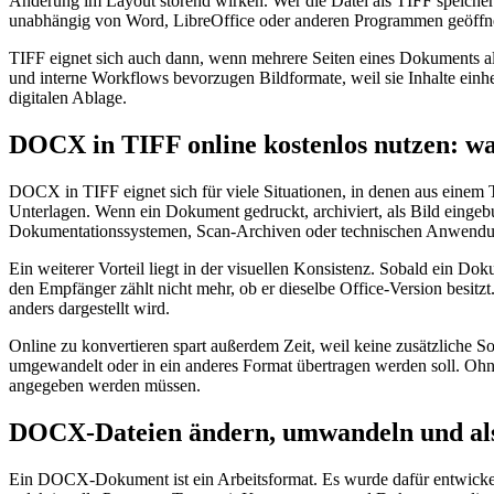
Änderung im Layout störend wirken. Wer die Datei als TIFF speiche
unabhängig von Word, LibreOffice oder anderen Programmen geöffnet
TIFF eignet sich auch dann, wenn mehrere Seiten eines Dokuments a
und interne Workflows bevorzugen Bildformate, weil sie Inhalte einhei
digitalen Ablage.
DOCX in TIFF online kostenlos nutzen: wa
DOCX in TIFF eignet sich für viele Situationen, in denen aus einem 
Unterlagen. Wenn ein Dokument gedruckt, archiviert, als Bild eingebu
Dokumentationssystemen, Scan-Archiven oder technischen Anwendung
Ein weiterer Vorteil liegt in der visuellen Konsistenz. Sobald ein Do
den Empfänger zählt nicht mehr, ob er dieselbe Office-Version besitzt.
anders dargestellt wird.
Online zu konvertieren spart außerdem Zeit, weil keine zusätzliche 
umgewandelt oder in ein anderes Format übertragen werden soll. Ohne 
angegeben werden müssen.
DOCX-Dateien ändern, umwandeln und als
Ein DOCX-Dokument ist ein Arbeitsformat. Es wurde dafür entwickelt, 