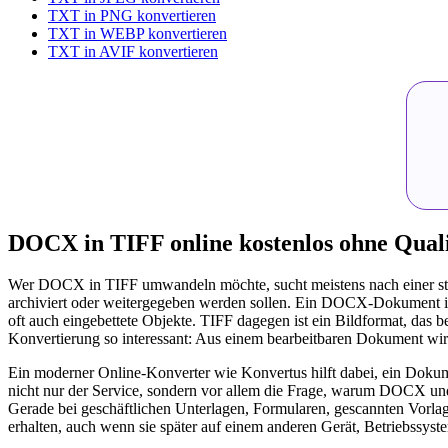
TXT in PNG konvertieren
TXT in WEBP konvertieren
TXT in AVIF konvertieren
DOCX in TIFF online kostenlos ohne Qual
Wer DOCX in TIFF umwandeln möchte, sucht meistens nach einer stabi
archiviert oder weitergegeben werden sollen. Ein DOCX-Dokument ist i
oft auch eingebettete Objekte. TIFF dagegen ist ein Bildformat, das b
Konvertierung so interessant: Aus einem bearbeitbaren Dokument wird 
Ein moderner Online-Konverter wie Konvertus hilft dabei, ein Dokume
nicht nur der Service, sondern vor allem die Frage, warum DOCX und 
Gerade bei geschäftlichen Unterlagen, Formularen, gescannten Vorlagen
erhalten, auch wenn sie später auf einem anderen Gerät, Betriebssyst