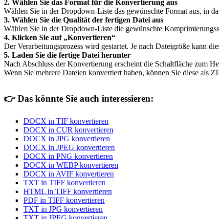
2. Wählen Sie das Format für die Konvertierung aus
Wählen Sie in der Dropdown-Liste das gewünschte Format aus, in da
3. Wählen Sie die Qualität der fertigen Datei aus
Wählen Sie in der Dropdown-Liste die gewünschte Komprimierungsstufe 
4. Klicken Sie auf „Konvertieren“
Der Verarbeitungsprozess wird gestartet. Je nach Dateigröße kann di
5. Laden Sie die fertige Datei herunter
Nach Abschluss der Konvertierung erscheint die Schaltfläche zum He
Wenn Sie mehrere Dateien konvertiert haben, können Sie diese als ZI
👉
Das könnte Sie auch interessieren:
DOCX in TIF konvertieren
DOCX in CUR konvertieren
DOCX in JPG konvertieren
DOCX in JPEG konvertieren
DOCX in PNG konvertieren
DOCX in WEBP konvertieren
DOCX in AVIF konvertieren
TXT in TIFF konvertieren
HTML in TIFF konvertieren
PDF in TIFF konvertieren
TXT in JPG konvertieren
TXT in JPEG konvertieren