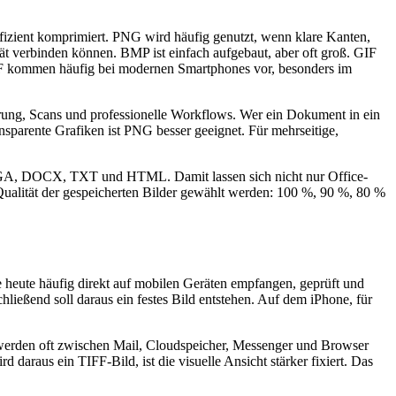
 effizient komprimiert. PNG wird häufig genutzt, wenn klare Kanten,
ät verbinden können. BMP ist einfach aufgebaut, aber oft groß. GIF
HEIF kommen häufig bei modernen Smartphones vor, besonders im
ierung, Scans und professionelle Workflows. Wer ein Dokument in ein
nsparente Grafiken ist PNG besser geeignet. Für mehrseitige,
GA, DOCX, TXT und HTML. Damit lassen sich nicht nur Office-
Qualität der gespeicherten Bilder gewählt werden: 100 %, 90 %, 80 %
 heute häufig direkt auf mobilen Geräten empfangen, geprüft und
ließend soll daraus ein festes Bild entstehen. Auf dem iPhone, für
n werden oft zwischen Mail, Cloudspeicher, Messenger und Browser
araus ein TIFF-Bild, ist die visuelle Ansicht stärker fixiert. Das