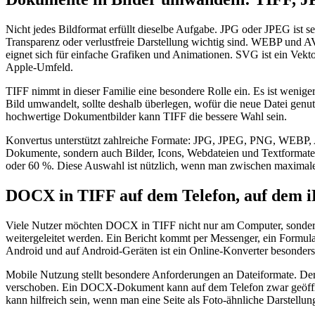
Nicht jedes Bildformat erfüllt dieselbe Aufgabe. JPG oder JPEG ist se
Transparenz oder verlustfreie Darstellung wichtig sind. WEBP und AV
eignet sich für einfache Grafiken und Animationen. SVG ist ein Vek
Apple-Umfeld.
TIFF nimmt in dieser Familie eine besondere Rolle ein. Es ist wenige
Bild umwandelt, sollte deshalb überlegen, wofür die neue Datei genut
hochwertige Dokumentbilder kann TIFF die bessere Wahl sein.
Konvertus unterstützt zahlreiche Formate: JPG, JPEG, PNG, WEB
Dokumente, sondern auch Bilder, Icons, Webdateien und Textformate 
oder 60 %. Diese Auswahl ist nützlich, wenn man zwischen maximale
DOCX in TIFF auf dem Telefon, auf dem 
Viele Nutzer möchten DOCX in TIFF nicht nur am Computer, sondern a
weitergeleitet werden. Ein Bericht kommt per Messenger, ein Formular
Android und auf Android-Geräten ist ein Online-Konverter besonders
Mobile Nutzung stellt besondere Anforderungen an Dateiformate. Der
verschoben. Ein DOCX-Dokument kann auf dem Telefon zwar geöffnet we
kann hilfreich sein, wenn man eine Seite als Foto-ähnliche Darstellu