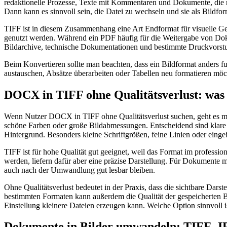
redaktionelle Prozesse, Texte mit Kommentaren und Dokumente, die noch
Dann kann es sinnvoll sein, die Datei zu wechseln und sie als Bildfor
TIFF ist in diesem Zusammenhang eine Art Endformat für visuelle Ge
genutzt werden. Während ein PDF häufig für die Weitergabe von Doku
Bildarchive, technische Dokumentationen und bestimmte Druckvorstu
Beim Konvertieren sollte man beachten, dass ein Bildformat anders fu
austauschen, Absätze überarbeiten oder Tabellen neu formatieren möch
DOCX in TIFF ohne Qualitätsverlust: was 
Wenn Nutzer DOCX in TIFF ohne Qualitätsverlust suchen, geht es mei
schöne Farben oder große Bildabmessungen. Entscheidend sind klare B
Hintergrund. Besonders kleine Schriftgrößen, feine Linien oder eing
TIFF ist für hohe Qualität gut geeignet, weil das Format im profess
werden, liefern dafür aber eine präzise Darstellung. Für Dokumente mi
auch nach der Umwandlung gut lesbar bleiben.
Ohne Qualitätsverlust bedeutet in der Praxis, dass die sichtbare Darst
bestimmten Formaten kann außerdem die Qualität der gespeicherten B
Einstellung kleinere Dateien erzeugen kann. Welche Option sinnvoll 
Dokumente in Bilder umwandeln: TIFF, 