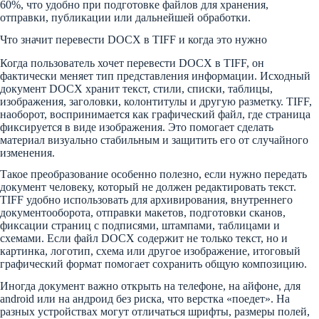
60%, что удобно при подготовке файлов для хранения,
отправки, публикации или дальнейшей обработки.
Что значит перевести DOCX в TIFF и когда это нужно
Когда пользователь хочет перевести DOCX в TIFF, он
фактически меняет тип представления информации. Исходный
документ DOCX хранит текст, стили, списки, таблицы,
изображения, заголовки, колонтитулы и другую разметку. TIFF,
наоборот, воспринимается как графический файл, где страница
фиксируется в виде изображения. Это помогает сделать
материал визуально стабильным и защитить его от случайного
изменения.
Такое преобразование особенно полезно, если нужно передать
документ человеку, который не должен редактировать текст.
TIFF удобно использовать для архивирования, внутреннего
документооборота, отправки макетов, подготовки сканов,
фиксации страниц с подписями, штампами, таблицами и
схемами. Если файл DOCX содержит не только текст, но и
картинка, логотип, схема или другое изображение, итоговый
графический формат помогает сохранить общую композицию.
Иногда документ важно открыть на телефоне, на айфоне, для
android или на андроид без риска, что верстка «поедет». На
разных устройствах могут отличаться шрифты, размеры полей,