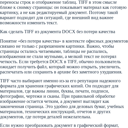
переносы строк и отображение таблиц. TIFF в этом смысле
ближе к снимку страницы: он показывает материал как готовую
картинку, а не как редактируемый документ. Поэтому такой
вариант подходит для ситуаций, где внешний вид важнее
возможности изменить текст.
Как сделать TIFF из документа DOCX без потери качества
Понятие «без потери качества» в контексте офисных документов
связано не только с разрешением картинки. Важно, чтобы
страницы остались читаемыми, таблицы не распались,
изображения не стали мутными, а мелкий текст не потерял
четкость. Если требуется DOCX в TIFF, обычно пользователь
ожидает получить файл, который можно открыть, увеличить,
распечатать или сохранить в архиве без заметного ухудшения.
TIFF часто выбирают именно из-за его репутации надежного
формата для хранения графических копий. Он подходит для
материалов, где важны линии, буквы, печати, подписи,
фотографии, чертежи и сканы. При правильной обработке
изображение остается четким, а документ выглядит как
законченная страница. Это удобно для деловых бумаг, учебных
материалов, технических инструкций, отчетов и других
документов, где потеря деталей нежелательна.
Если нужно преобразовать документ в графический формат,