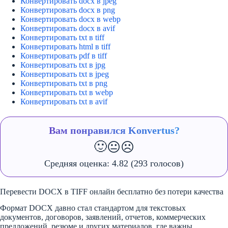
Конвертировать docx в jpeg
Конвертировать docx в png
Конвертировать docx в webp
Конвертировать docx в avif
Конвертировать txt в tiff
Конвертировать html в tiff
Конвертировать pdf в tiff
Конвертировать txt в jpg
Конвертировать txt в jpeg
Конвертировать txt в png
Конвертировать txt в webp
Конвертировать txt в avif
Вам понравился Konvertus?
🙂
😐
☹️
Средняя оценка:
4.82
(293 голосов)
Перевести DOCX в TIFF онлайн бесплатно без потери качества
Формат DOCX давно стал стандартом для текстовых
документов, договоров, заявлений, отчетов, коммерческих
предложений, резюме и других материалов, где важны