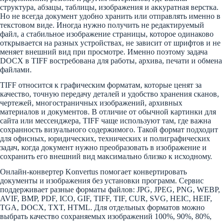
структура, абзацы, таблицы, изображения и аккуратная верстка.
Но не всегда документ удобно хранить или отправлять именно в
текстовом виде. Иногда нужно получить не редактируемый
файл, а стабильное изображение страницы, которое одинаково
открывается на разных устройствах, не зависит от шрифтов и не
меняет внешний вид при просмотре. Именно поэтому задача
DOCX в TIFF востребована для работы, архива, печати и обмена
файлами.
TIFF относится к графическим форматам, которые ценят за
качество, точную передачу деталей и удобство хранения сканов,
чертежей, многостраничных изображений, архивных
материалов и документов. В отличие от обычной картинки для
сайта или мессенджера, TIFF чаще используют там, где важна
сохранность визуального содержимого. Такой формат подходит
для офисных, юридических, технических и полиграфических
задач, когда документ нужно преобразовать в изображение и
сохранить его внешний вид максимально близко к исходному.
Онлайн-конвертер Konvertus помогает конвертировать
документы и изображения без установки программ. Сервис
поддерживает разные форматы файлов: JPG, JPEG, PNG, WEBP,
AVIF, BMP, PDF, ICO, GIF, TIFF, TIF, CUR, SVG, HEIC, HEIF,
TGA, DOCX, TXT, HTML. Для отдельных форматов можно
выбрать качество сохраняемых изображений 100%, 90%, 80%,