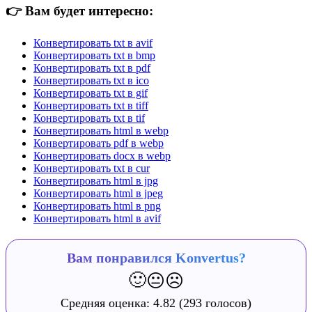
👉
Вам будет интересно:
Конвертировать txt в avif
Конвертировать txt в bmp
Конвертировать txt в pdf
Конвертировать txt в ico
Конвертировать txt в gif
Конвертировать txt в tiff
Конвертировать txt в tif
Конвертировать html в webp
Конвертировать pdf в webp
Конвертировать docx в webp
Конвертировать txt в cur
Конвертировать html в jpg
Конвертировать html в jpeg
Конвертировать html в png
Конвертировать html в avif
Вам понравился Konvertus?
🙂
😐
☹️
Средняя оценка:
4.82
(293 голосов)