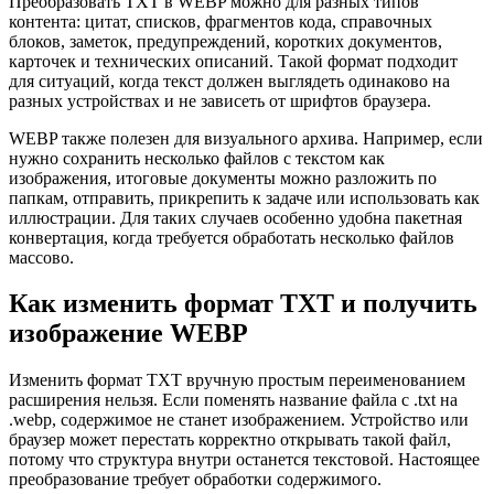
Преобразовать TXT в WEBP можно для разных типов
контента: цитат, списков, фрагментов кода, справочных
блоков, заметок, предупреждений, коротких документов,
карточек и технических описаний. Такой формат подходит
для ситуаций, когда текст должен выглядеть одинаково на
разных устройствах и не зависеть от шрифтов браузера.
WEBP также полезен для визуального архива. Например, если
нужно сохранить несколько файлов с текстом как
изображения, итоговые документы можно разложить по
папкам, отправить, прикрепить к задаче или использовать как
иллюстрации. Для таких случаев особенно удобна пакетная
конвертация, когда требуется обработать несколько файлов
массово.
Как изменить формат TXT и получить
изображение WEBP
Изменить формат TXT вручную простым переименованием
расширения нельзя. Если поменять название файла с .txt на
.webp, содержимое не станет изображением. Устройство или
браузер может перестать корректно открывать такой файл,
потому что структура внутри останется текстовой. Настоящее
преобразование требует обработки содержимого.