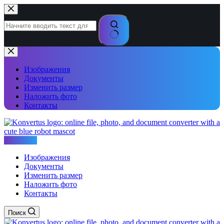
Перейти
к
сути
Ничего
не
найдено
Изображения
Документы
Изменить размер
Наложить фото
Контакты
Konvertus
Изображения
Документы
Изменить размер
Наложить фото
Контакты
Поиск