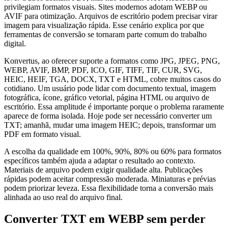
privilegiam formatos visuais. Sites modernos adotam WEBP ou
AVIF para otimização. Arquivos de escritório podem precisar virar
imagem para visualização rápida. Esse cenário explica por que
ferramentas de conversão se tornaram parte comum do trabalho
digital.
Konvertus, ao oferecer suporte a formatos como JPG, JPEG, PNG,
WEBP, AVIF, BMP, PDF, ICO, GIF, TIFF, TIF, CUR, SVG,
HEIC, HEIF, TGA, DOCX, TXT e HTML, cobre muitos casos do
cotidiano. Um usuário pode lidar com documento textual, imagem
fotográfica, ícone, gráfico vetorial, página HTML ou arquivo de
escritório. Essa amplitude é importante porque o problema raramente
aparece de forma isolada. Hoje pode ser necessário converter um
TXT; amanhã, mudar uma imagem HEIC; depois, transformar um
PDF em formato visual.
A escolha da qualidade em 100%, 90%, 80% ou 60% para formatos
específicos também ajuda a adaptar o resultado ao contexto.
Materiais de arquivo podem exigir qualidade alta. Publicações
rápidas podem aceitar compressão moderada. Miniaturas e prévias
podem priorizar leveza. Essa flexibilidade torna a conversão mais
alinhada ao uso real do arquivo final.
Converter TXT em WEBP sem perder