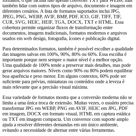
formatos, o que facilita não apenas converter TXT para WEBP, mas
também lidar com outros tipos de arquivo, documento e imagem em
diferentes cenários. A lista de formatos suportados inclui JPG,
JPEG, PNG, WEBP, AVIF, BMP, PDF, ICO, GIF, TIFF, TIF,
CUR, SVG, HEIC, HEIF, TGA, DOCX, TXT e HTML. Essa
cobertura permite organizar fluxos de transformação entre
documentos, imagens tradicionais, formatos modernos e arquivos
usados em web design, fotografia, ícones e publicação digital.
Para determinados formatos, também é possível escolher a qualidade
das imagens salvas em 100%, 90%, 80% ou 60%. Essa escolha é
importante porque nem sempre o maior nível é a melhor opção.
Uma qualidade de 100% tende a preservar mais detalhes, mas pode
gerar arquivos maiores. Níveis como 90% ou 80% podem equilibrar
boa aparência e peso menor. Em alguns contextos, 60% pode ser
suficiente para prévias, miniaturas ou conteúdos onde a leveza é
mais relevante que a precisão visual máxima.
Essa variedade de formatos mostra que a conversão moderna não se
limita a uma única troca de extensão. Muitas vezes, o usuário precisa
transformar JPG em WEBP, PNG em AVIF, HEIC em JPG, PDF
em imagem, DOCX em formato visual, HTML em captura estática
ou TXT em imagem compacta. Um conversor com suporte amplo
ajuda a resolver diferentes demandas em um único ambiente,
evitando a necessidade de alternar entre várias ferramentas.