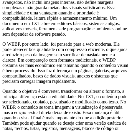
avançados, não inclui imagens internas, não define margens
complexas e não guarda metadados visuais sofisticados. Essa
simplicidade é uma vantagem quando a prioridade é
compatibilidade, leitura rápida e armazenamento mínimo. Um
documento em TXT abre em editores básicos, sistemas antigos,
aplicativos móveis, ferramentas de programação e ambientes online
sem depender de software pesado.
O WEBP, por outro lado, foi pensado para a web moderna. Ele
pode oferecer boa qualidade com compressão eficiente, o que ajuda
a reduzir o peso da imagem sem sacrificar demasiadamente a
clareza. Em comparação com formatos tradicionais, o WEBP
costuma ser mais econômico em tamanho quando o conteúdo visual
é bem processado. Isso faz diferença em páginas, galerias, arquivos
compartilhados, bases de dados visuais, anexos e sistemas que
precisam carregar imagem rapidamente.
Quando o objetivo é converter, transformar ou alterar o formato, a
principal diferença está na editabilidade. No TXT, o conteúdo pode
ser selecionado, copiado, pesquisado e modificado como texto. No
WEBP, o conteúdo se torna imagem: a visualização é preservada,
mas a edição textual direta deixa de existir. Essa mudança é útil
quando o visual final é mais importante do que a edição posterior.
Também pode ajudar quando se deseja criar uma versão estática de
notas, trechos, listas, registros, mensagens, blocos de código ou