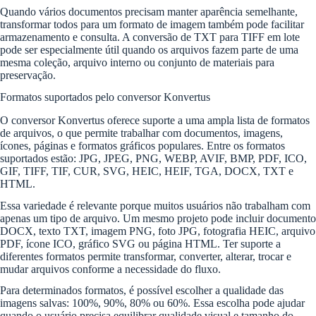
Quando vários documentos precisam manter aparência semelhante,
transformar todos para um formato de imagem também pode facilitar
armazenamento e consulta. A conversão de TXT para TIFF em lote
pode ser especialmente útil quando os arquivos fazem parte de uma
mesma coleção, arquivo interno ou conjunto de materiais para
preservação.
Formatos suportados pelo conversor Konvertus
O conversor Konvertus oferece suporte a uma ampla lista de formatos
de arquivos, o que permite trabalhar com documentos, imagens,
ícones, páginas e formatos gráficos populares. Entre os formatos
suportados estão: JPG, JPEG, PNG, WEBP, AVIF, BMP, PDF, ICO,
GIF, TIFF, TIF, CUR, SVG, HEIC, HEIF, TGA, DOCX, TXT e
HTML.
Essa variedade é relevante porque muitos usuários não trabalham com
apenas um tipo de arquivo. Um mesmo projeto pode incluir documento
DOCX, texto TXT, imagem PNG, foto JPG, fotografia HEIC, arquivo
PDF, ícone ICO, gráfico SVG ou página HTML. Ter suporte a
diferentes formatos permite transformar, converter, alterar, trocar e
mudar arquivos conforme a necessidade do fluxo.
Para determinados formatos, é possível escolher a qualidade das
imagens salvas: 100%, 90%, 80% ou 60%. Essa escolha pode ajudar
quando o usuário precisa equilibrar qualidade visual e tamanho do