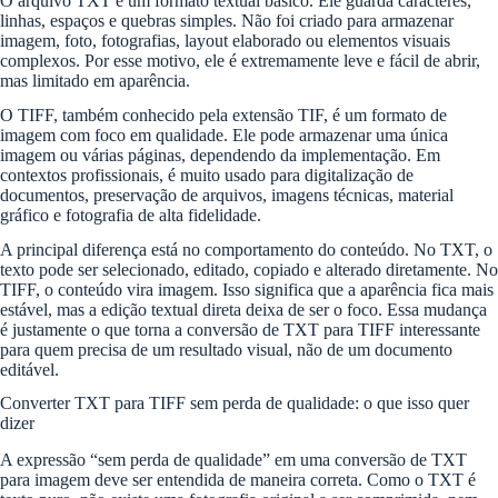
O arquivo TXT é um formato textual básico. Ele guarda caracteres,
linhas, espaços e quebras simples. Não foi criado para armazenar
imagem, foto, fotografias, layout elaborado ou elementos visuais
complexos. Por esse motivo, ele é extremamente leve e fácil de abrir,
mas limitado em aparência.
O TIFF, também conhecido pela extensão TIF, é um formato de
imagem com foco em qualidade. Ele pode armazenar uma única
imagem ou várias páginas, dependendo da implementação. Em
contextos profissionais, é muito usado para digitalização de
documentos, preservação de arquivos, imagens técnicas, material
gráfico e fotografia de alta fidelidade.
A principal diferença está no comportamento do conteúdo. No TXT, o
texto pode ser selecionado, editado, copiado e alterado diretamente. No
TIFF, o conteúdo vira imagem. Isso significa que a aparência fica mais
estável, mas a edição textual direta deixa de ser o foco. Essa mudança
é justamente o que torna a conversão de TXT para TIFF interessante
para quem precisa de um resultado visual, não de um documento
editável.
Converter TXT para TIFF sem perda de qualidade: o que isso quer
dizer
A expressão “sem perda de qualidade” em uma conversão de TXT
para imagem deve ser entendida de maneira correta. Como o TXT é