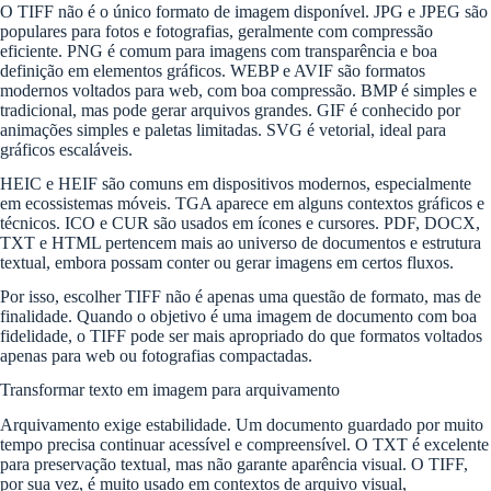
O TIFF não é o único formato de imagem disponível. JPG e JPEG são
populares para fotos e fotografias, geralmente com compressão
eficiente. PNG é comum para imagens com transparência e boa
definição em elementos gráficos. WEBP e AVIF são formatos
modernos voltados para web, com boa compressão. BMP é simples e
tradicional, mas pode gerar arquivos grandes. GIF é conhecido por
animações simples e paletas limitadas. SVG é vetorial, ideal para
gráficos escaláveis.
HEIC e HEIF são comuns em dispositivos modernos, especialmente
em ecossistemas móveis. TGA aparece em alguns contextos gráficos e
técnicos. ICO e CUR são usados em ícones e cursores. PDF, DOCX,
TXT e HTML pertencem mais ao universo de documentos e estrutura
textual, embora possam conter ou gerar imagens em certos fluxos.
Por isso, escolher TIFF não é apenas uma questão de formato, mas de
finalidade. Quando o objetivo é uma imagem de documento com boa
fidelidade, o TIFF pode ser mais apropriado do que formatos voltados
apenas para web ou fotografias compactadas.
Transformar texto em imagem para arquivamento
Arquivamento exige estabilidade. Um documento guardado por muito
tempo precisa continuar acessível e compreensível. O TXT é excelente
para preservação textual, mas não garante aparência visual. O TIFF,
por sua vez, é muito usado em contextos de arquivo visual,