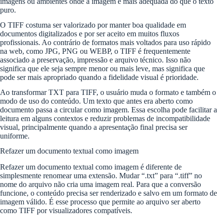
imagens ou ambientes onde a imagem é mais adequada do que o texto
puro.
O TIFF costuma ser valorizado por manter boa qualidade em
documentos digitalizados e por ser aceito em muitos fluxos
profissionais. Ao contrário de formatos mais voltados para uso rápido
na web, como JPG, PNG ou WEBP, o TIFF é frequentemente
associado a preservação, impressão e arquivo técnico. Isso não
significa que ele seja sempre menor ou mais leve, mas significa que
pode ser mais apropriado quando a fidelidade visual é prioridade.
Ao transformar TXT para TIFF, o usuário muda o formato e também o
modo de uso do conteúdo. Um texto que antes era aberto como
documento passa a circular como imagem. Essa escolha pode facilitar a
leitura em alguns contextos e reduzir problemas de incompatibilidade
visual, principalmente quando a apresentação final precisa ser
uniforme.
Refazer um documento textual como imagem
Refazer um documento textual como imagem é diferente de
simplesmente renomear uma extensão. Mudar “.txt” para “.tiff” no
nome do arquivo não cria uma imagem real. Para que a conversão
funcione, o conteúdo precisa ser renderizado e salvo em um formato de
imagem válido. É esse processo que permite ao arquivo ser aberto
como TIFF por visualizadores compatíveis.