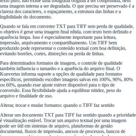
texto puro, não existe uma fotografia original a ser comprimida, nem
uma imagem interna a ser degradada. O que precisa ser preservado é a
clareza dos caracteres, o espaçamento, a estrutura das linhas e a
legibilidade do documento.
Quando se fala em converter TXT para TIFF sem perda de qualidade,
o objetivo é gerar uma imagem final nítida, com texto bem definido e
aparência limpa. Isso é especialmente importante para leitura,
impressão, arquivamento e compartilhamento. Um TIFF bem
produzido pode representar o conteúdo textual com boa definição,
evitando borrões, cortes, distorções ou perda de linhas.
Para determinados formatos de imagem, o controle de qualidade
também influencia o tamanho e a aparência do arquivo final. O
Konvertus informa suporte a opções de qualidade para formatos
específicos, permitindo escolher imagens salvas em 100%, 90%, 80%
ou 60%, quando esse ajuste estiver disponível para o tipo de
conversão. Essa flexibilidade ajuda a equilibrar nitidez, peso do
arquivo e finalidade de uso.
Alterar, trocar e mudar formatos: quando o TIFF faz sentido
Alterar um documento TXT para TIFF faz sentido quando a prioridade
é visualização estável. Trocar um arquivo textual por uma imagem
pode ser útil em sistemas de arquivo, plataformas de gestão
documental, fluxos de impressão, anexos de processos, bancos de