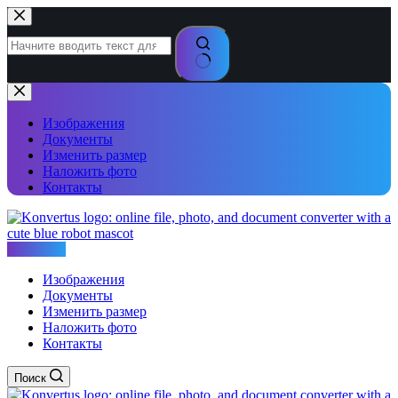
Перейти
к
сути
Ничего
не
найдено
Изображения
Документы
Изменить размер
Наложить фото
Контакты
Konvertus
Изображения
Документы
Изменить размер
Наложить фото
Контакты
Поиск