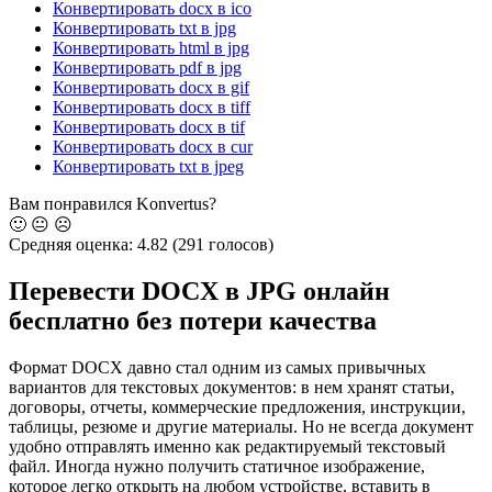
Конвертировать docx в ico
Конвертировать txt в jpg
Конвертировать html в jpg
Конвертировать pdf в jpg
Конвертировать docx в gif
Конвертировать docx в tiff
Конвертировать docx в tif
Конвертировать docx в cur
Конвертировать txt в jpeg
Вам понравился Konvertus?
🙂
😐
☹️
Средняя оценка:
4.82
(291 голосов)
Перевести DOCX в JPG онлайн
бесплатно без потери качества
Формат DOCX давно стал одним из самых привычных
вариантов для текстовых документов: в нем хранят статьи,
договоры, отчеты, коммерческие предложения, инструкции,
таблицы, резюме и другие материалы. Но не всегда документ
удобно отправлять именно как редактируемый текстовый
файл. Иногда нужно получить статичное изображение,
которое легко открыть на любом устройстве, вставить в