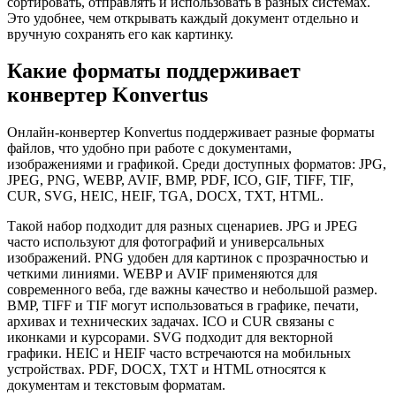
сортировать, отправлять и использовать в разных системах.
Это удобнее, чем открывать каждый документ отдельно и
вручную сохранять его как картинку.
Какие форматы поддерживает
конвертер Konvertus
Онлайн-конвертер Konvertus поддерживает разные форматы
файлов, что удобно при работе с документами,
изображениями и графикой. Среди доступных форматов: JPG,
JPEG, PNG, WEBP, AVIF, BMP, PDF, ICO, GIF, TIFF, TIF,
CUR, SVG, HEIC, HEIF, TGA, DOCX, TXT, HTML.
Такой набор подходит для разных сценариев. JPG и JPEG
часто используют для фотографий и универсальных
изображений. PNG удобен для картинок с прозрачностью и
четкими линиями. WEBP и AVIF применяются для
современного веба, где важны качество и небольшой размер.
BMP, TIFF и TIF могут использоваться в графике, печати,
архивах и технических задачах. ICO и CUR связаны с
иконками и курсорами. SVG подходит для векторной
графики. HEIC и HEIF часто встречаются на мобильных
устройствах. PDF, DOCX, TXT и HTML относятся к
документам и текстовым форматам.