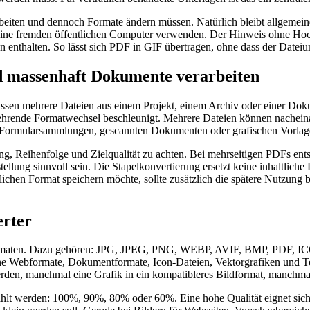
arbeiten und dennoch Formate ändern müssen. Natürlich bleibt allgemeine
eine fremden öffentlichen Computer verwenden. Der Hinweis ohne Hoch
enthalten. So lässt sich PDF in GIF übertragen, ohne dass der Dateiu
d massenhaft Dokumente verarbeiten
müssen mehrere Dateien aus einem Projekt, einem Archiv oder einer Do
rkehrende Formatwechsel beschleunigt. Mehrere Dateien können nachein
, Formularsammlungen, gescannten Dokumenten oder grafischen Vorlage
ng, Reihenfolge und Zielqualität zu achten. Bei mehrseitigen PDFs en
ellung sinnvoll sein. Die Stapelkonvertierung ersetzt keine inhaltliche P
ichen Format speichern möchte, sollte zusätzlich die spätere Nutzun
erter
teiformaten. Dazu gehören: JPG, JPEG, PNG, WEBP, AVIF, BMP, PD
Webformate, Dokumentformate, Icon-Dateien, Vektorgrafiken und Textqu
den, manchmal eine Grafik in ein kompatibleres Bildformat, manchmal 
wählt werden: 100%, 90%, 80% oder 60%. Eine hohe Qualität eignet sic