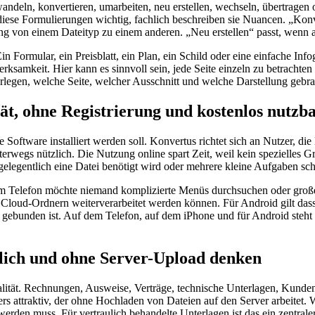
deln, konvertieren, umarbeiten, neu erstellen, wechseln, übertragen o
 diese Formulierungen wichtig, fachlich beschreiben sie Nuancen. „K
ng von einem Dateityp zu einem anderen. „Neu erstellen“ passt, wenn a
in Formular, ein Preisblatt, ein Plan, ein Schild oder eine einfache Inf
rksamkeit. Hier kann es sinnvoll sein, jede Seite einzeln zu betrach
erlegen, welche Seite, welcher Ausschnitt und welche Darstellung gebra
t, ohne Registrierung und kostenlos nutzb
 Software installiert werden soll. Konvertus richtet sich an Nutzer, 
nterwegs nützlich. Die Nutzung online spart Zeit, weil kein spezielle
gelegentlich eine Datei benötigt wird oder mehrere kleine Aufgaben schn
m Telefon möchte niemand komplizierte Menüs durchsuchen oder große 
s Cloud-Ordnern weiterverarbeitet werden können. Für Android gilt da
gebunden ist. Auf dem Telefon, auf dem iPhone und für Android steht a
lich und ohne Server-Upload denken
lität. Rechnungen, Ausweise, Verträge, technische Unterlagen, Kundend
rs attraktiv, der ohne Hochladen von Dateien auf den Server arbeitet. W
rden muss. Für vertraulich behandelte Unterlagen ist das ein zentraler