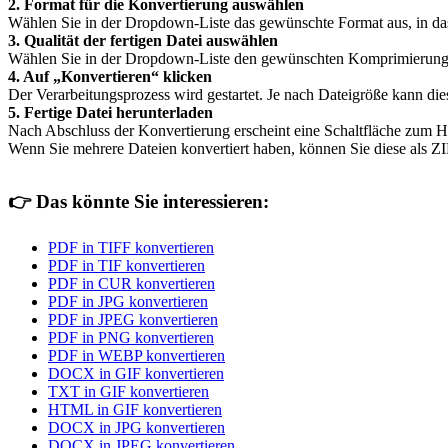
2. Format für die Konvertierung auswählen
Wählen Sie in der Dropdown-Liste das gewünschte Format aus, in da
3. Qualität der fertigen Datei auswählen
Wählen Sie in der Dropdown-Liste den gewünschten Komprimierungsgrad
4. Auf „Konvertieren“ klicken
Der Verarbeitungsprozess wird gestartet. Je nach Dateigröße kann di
5. Fertige Datei herunterladen
Nach Abschluss der Konvertierung erscheint eine Schaltfläche zum H
Wenn Sie mehrere Dateien konvertiert haben, können Sie diese als ZI
👉
Das könnte Sie interessieren:
PDF in TIFF konvertieren
PDF in TIF konvertieren
PDF in CUR konvertieren
PDF in JPG konvertieren
PDF in JPEG konvertieren
PDF in PNG konvertieren
PDF in WEBP konvertieren
DOCX in GIF konvertieren
TXT in GIF konvertieren
HTML in GIF konvertieren
DOCX in JPG konvertieren
DOCX in JPEG konvertieren