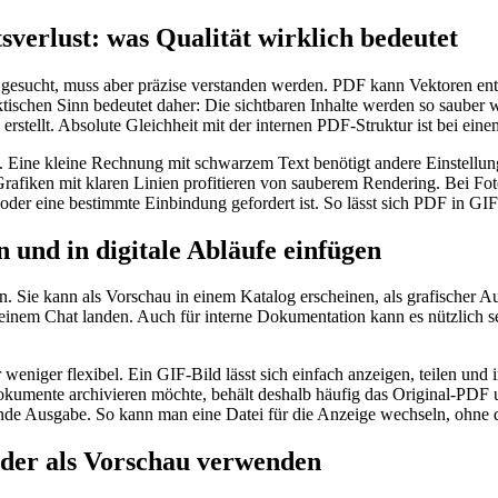
erlust: was Qualität wirklich bedeutet
gesucht, muss aber präzise verstanden werden. PDF kann Vektoren enthal
raktischen Sinn bedeutet daher: Die sichtbaren Inhalte werden so sauber 
rstellt. Absolute Gleichheit mit der internen PDF-Struktur ist bei eine
 Eine kleine Rechnung mit schwarzem Text benötigt andere Einstellungen
Grafiken mit klaren Linien profitieren von sauberem Rendering. Bei Fot
der eine bestimmte Einbindung gefordert ist. So lässt sich PDF in GIF 
 und in digitale Abläufe einfügen
Sie kann als Vorschau in einem Katalog erscheinen, als grafischer Auss
einem Chat landen. Auch für interne Dokumentation kann es nützlich se
eniger flexibel. Ein GIF-Bild lässt sich einfach anzeigen, teilen und i
kumente archivieren möchte, behält deshalb häufig das Original-PDF u
zende Ausgabe. So kann man eine Datei für die Anzeige wechseln, ohne 
der als Vorschau verwenden