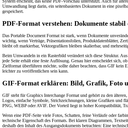
System erscheint, das keine PDF-Vorschau unterstützt. Auch für älte
Umwandlung liegt darin, ein seitenbasiertes Dokument in eine pixelba
gespeichert.
PDF-Format verstehen: Dokumente stabil d
Das Portable Document Format ist stark, wenn Dokumente unverändert 
wichtig, wenn Verträge, Präsentationsfolien, Produktdatenblätter, Zer
bleibt oft markierbar, Vektorgrafiken bleiben skalierbar, und mehrsei
Beim Umwandeln in ein Rasterbild verändert sich diese Struktur. Aus 
jede Seite erhält eine feste Auflösung. Genau hier entscheidet sich, o
Zielformat überführen möchte, sollte daher beachten, dass GIF kein E
leichter zu veröffentlichen sein kann.
GIF-Format erklären: Bild, Grafik, Foto 
GIF steht für Graphics Interchange Format und gehört zu den älteren, 
Logos, einfache Symbole, Strichzeichnungen, kleine Grafiken und fläch
PNG, WEBP oder AVIF. Der Vorteil liegt in hoher Kompatibilität, Tra
Wenn eine PDF-Seite viele Fotos, Schatten, feine Verläufe oder farbi
technische Eigenschaft des Formats. Bei klaren Diagrammen, Textsei
deshalb den Inhalt des Ausgangsdokuments betrachten: Eine technische