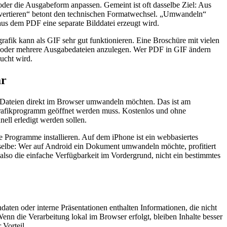
der die Ausgabeform anpassen. Gemeint ist oft dasselbe Ziel: Aus
onvertieren“ betont den technischen Formatwechsel. „Umwandeln“
us dem PDF eine separate Bilddatei erzeugt wird.
ografik kann als GIF sehr gut funktionieren. Eine Broschüre mit vielen
ten oder mehrere Ausgabedateien anzulegen. Wer PDF in GIF ändern
ucht wird.
ar
die Dateien direkt im Browser umwandeln möchten. Das ist am
s Grafikprogramm geöffnet werden muss. Kostenlos und ohne
ell erledigt werden sollen.
Programme installieren. Auf dem iPhone ist ein webbasiertes
sselbe: Wer auf Android ein Dokument umwandeln möchte, profitiert
lso die einfache Verfügbarkeit im Vordergrund, nicht ein bestimmtes
aten oder interne Präsentationen enthalten Informationen, die nicht
enn die Verarbeitung lokal im Browser erfolgt, bleiben Inhalte besser
 Vorteil.