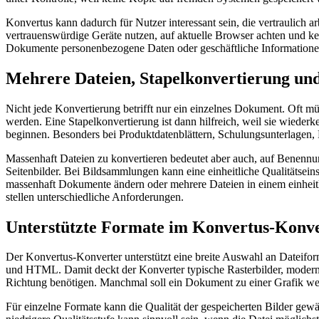
Konvertus kann dadurch für Nutzer interessant sein, die vertraulich 
vertrauenswürdige Geräte nutzen, auf aktuelle Browser achten und k
Dokumente personenbezogene Daten oder geschäftliche Informationen 
Mehrere Dateien, Stapelkonvertierung un
Nicht jede Konvertierung betrifft nur ein einzelnes Dokument. Oft 
werden. Eine Stapelkonvertierung ist dann hilfreich, weil sie wiede
beginnen. Besonders bei Produktdatenblättern, Schulungsunterlagen
Massenhaft Dateien zu konvertieren bedeutet aber auch, auf Benennu
Seitenbilder. Bei Bildsammlungen kann eine einheitliche Qualitätseinst
massenhaft Dokumente ändern oder mehrere Dateien in einem einheitl
stellen unterschiedliche Anforderungen.
Unterstützte Formate im Konvertus-Konv
Der Konvertus-Konverter unterstützt eine breite Auswahl an Da
und HTML. Damit deckt der Konverter typische Rasterbilder, moderne 
Richtung benötigen. Manchmal soll ein Dokument zu einer Grafik wer
Für einzelne Formate kann die Qualität der gespeicherten Bilder ge