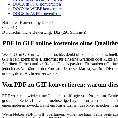
DOCX in PNG konvertieren
DOCX in WEBP konvertieren
DOCX in AVIF konvertieren
Hat Ihnen Konvertus gefallen?
🙂
😐
☹️
Durchschnittliche Bewertung:
4.82
(291 Stimmen)
PDF in GIF online kostenlos ohne Qualitä
Wer PDF in GIF umwandeln möchte, denkt oft zuerst an eine schnelle 
GIF ist ein kompaktes Bildformat für einzelne Grafiken oder kurze a
Schriften, Farben und grafischen Details passiert. Ein sauberer Onlin
jedoch das Verständnis der Formate. Je besser klar ist, wofür PDF und
und digitalen Archiven verwenden.
Von PDF zu GIF konvertieren: warum dies
PDF wurde entwickelt, um Inhalte unabhängig von Programm, Betriebs
gescannte Seiten, Links und mehrseitige Layouts enthalten. Genau de
einen anderen Zweck: Es ist ein Rasterformat, das Pixel speichert, Tr
Wenn Nutzer PDF in GIF übertragen, wollen sie häufig eine Seite aus 