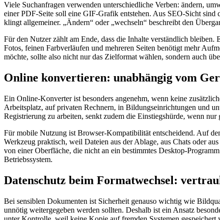
Viele Suchanfragen verwenden unterschiedliche Verben: ändern, umwan
einer PDF-Seite soll eine GIF-Grafik entstehen. Aus SEO-Sicht sind
klingt allgemeiner. „Ändern“ oder „wechseln“ beschreibt den Überga
Für den Nutzer zählt am Ende, dass die Inhalte verständlich bleiben. E
Fotos, feinen Farbverläufen und mehreren Seiten benötigt mehr Aufme
möchte, sollte also nicht nur das Zielformat wählen, sondern auch üb
Online konvertieren: unabhängig vom Gerä
Ein Online-Konverter ist besonders angenehm, wenn keine zusätzliche
Arbeitsplatz, auf privaten Rechnern, in Bildungseinrichtungen und u
Registrierung zu arbeiten, senkt zudem die Einstiegshürde, wenn nur 
Für mobile Nutzung ist Browser-Kompatibilität entscheidend. Auf de
Werkzeug praktisch, weil Dateien aus der Ablage, aus Chats oder au
von einer Oberfläche, die nicht an ein bestimmtes Desktop-Programm 
Betriebssystem.
Datenschutz beim Formatwechsel: vertrau
Bei sensiblen Dokumenten ist Sicherheit genauso wichtig wie Bildqua
unnötig weitergegeben werden sollten. Deshalb ist ein Ansatz besonde
unter Kontrolle, weil keine Kopie auf fremden Systemen gespeichert we