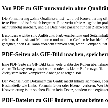
Von PDF zu GIF umwandeln ohne Qualitätsv
Die Formulierung „ohne Qualitätsverlust“ wird bei Konvertierung oft 
feste Pixel und ist farblich begrenzt. Eine verlustfreie Ausgabe im p
nicht unnötig unscharf, und die Datei wird passend für den Zielzweck e
Besonders wichtig sind Auflösung, Farbverarbeitung und Seiteninhalt.
erhalten, damit sie auf Monitoren und mobilen Geräten lesbar bleibt. 
geeignet, doch GIF kann trotzdem sinnvoll sein, wenn Kompatibilität o
PDF-Seiten als GIF-Bild machen, speichern
Eine PDF-Seite als GIF-Bild kann viele praktische Rollen übernehmen. 
einem Ticketsystem genutzt werden oder als kleine Referenzgrafik in 
Zielsystem keine komplexen Anhänge anzeigen soll.
Der Wechsel vom Dokument zur Grafik macht Inhalte sichtbarer, aber w
Bestandteile wie Links, Formularfelder oder Ebenen verloren. Wer Do
Konvertierung ist in solchen Fällen kein Ersatz, sondern eine ergän
PDF-Dateien zu GIF ändern, umarbeiten o