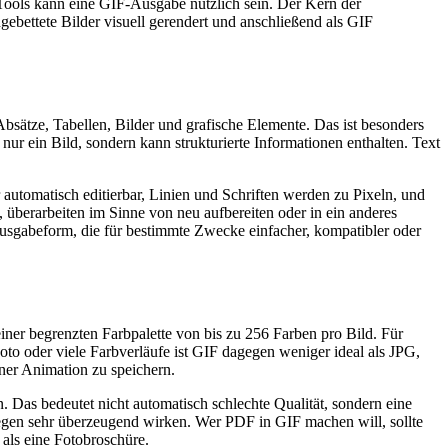
 Tools kann eine GIF-Ausgabe nützlich sein. Der Kern der
ebettete Bilder visuell gerendert und anschließend als GIF
sätze, Tabellen, Bilder und grafische Elemente. Das ist besonders
nur ein Bild, sondern kann strukturierte Informationen enthalten. Text
automatisch editierbar, Linien und Schriften werden zu Pixeln, und
n, überarbeiten im Sinne von neu aufbereiten oder in ein anderes
 Ausgabeform, die für bestimmte Zwecke einfacher, kompatibler oder
einer begrenzten Farbpalette von bis zu 256 Farben pro Bild. Für
Foto oder viele Farbverläufe ist GIF dagegen weniger ideal als JPG,
ner Animation zu speichern.
. Das bedeutet nicht automatisch schlechte Qualität, sondern eine
egen sehr überzeugend wirken. Wer PDF in GIF machen will, sollte
 als eine Fotobroschüre.