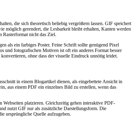
ten, die sich theoretisch beliebig vergrößern lassen. GIF speichert
wie möglich gerendert, die Lesbarkeit bleibt erhalten, Kanten werden
m Rasterformat nicht das Ziel.
 als ein farbiges Poster. Feine Schrift sollte genügend Pixel
os und fotografischen Motiven ist oft ein anderes Format besser
konvertieren, ohne dass der visuelle Eindruck unnötig leidet.
chnitt in einem Blogartikel dienen, als eingebettete Ansicht in
in, aus einem PDF ein einzelnes Bild zu erstellen, wenn das
n Webseiten platzieren. Gleichzeitig gehen interaktive PDF-
nd nutzt GIF nur als zusätzliche Darstellungsform. Die
die ursprüngliche Quelle aufzugeben.