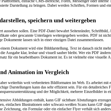
re Plattformen, einfache CMS-Bereiche, Foren, Messenger oder interne
sierte Darstellung zu bringen. Dabei werden Schriften, Formen und eing
arstellen, speichern und weitergeben
aussehen sollen. Eine PDF-Datei bewahrt Seitenränder, Schriftbild, Ab
tifikate oder gescannte Unterlagen weitergegeben werden. PDF ist nicht 
tige Dokumente lassen sich in einer einzigen Datei zusammenfassen.
einem Dokument wird eine Bilddarstellung. Text ist danach nicht mehr 
b die Ausgabe klar, lesbar und visuell sauber bleibt. Wer ein PDF änder
rsatz für ein bearbeitbares Dokument ist. Es ist vielmehr eine visuelle
und Animation im Vergleich
aber weiterhin weit verbreiteten Bildformaten im Web. Es arbeitet mit 
ige Darstellungen kann das sehr effizient sein. Für ein detailreiches 
nsparenzunterstützung und der Möglichkeit, mehrere Einzelbilder in ei
ntensive Abbildungen enthält, kann GIF sichtbare Abstufungen erzeugen
ten, einfachen Illustrationen oder schwarz-weißen Scans kann GIF dag
 Zeichnung, ein Formular oder ein einfacher Flyer verhält sich anders