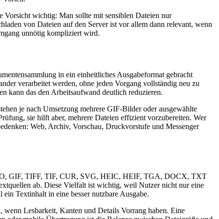
 Vorsicht wichtig: Man sollte mit sensiblen Dateien nur
laden von Dateien auf den Server ist vor allem dann relevant, wenn
mgang unnötig kompliziert wird.
kumentensammlung in ein einheitliches Ausgabeformat gebracht
ander verarbeitet werden, ohne jeden Vorgang vollständig neu zu
n kann das den Arbeitsaufwand deutlich reduzieren.
tstehen je nach Umsetzung mehrere GIF-Bilder oder ausgewählte
rüfung, sie hilft aber, mehrere Dateien effizient vorzubereiten. Wer
g bedenken: Web, Archiv, Vorschau, Druckvorstufe und Messenger
F, ICO, GIF, TIFF, TIF, CUR, SVG, HEIC, HEIF, TGA, DOCX, TXT
ellen ab. Diese Vielfalt ist wichtig, weil Nutzer nicht nur eine
ein Textinhalt in eine besser nutzbare Ausgabe.
h, wenn Lesbarkeit, Kanten und Details Vorrang haben. Eine