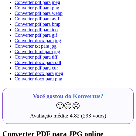
Converter pdf para jpeg
Converter pdf para png
Converter pdf para webp
Converter pdf para avif
Converter pdf para bmp
Converter pdf para ico
Converter pdf para gif
Converter docx para jpg
Converter txt para jpg
Converter html para jpg
Converter pdf para tiff
Converter docx para pdf
Converter pdf para cur
Converter docx para jpeg
Converter docx para png
Você gostou do Konvertus?
🙂
😐
☹️
Avaliação média:
4.82
(293 votos)
Converter PDF para JPG online