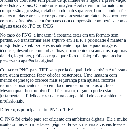
A ideia de converter sem perda de qualidade está ligada à preservação
dos dados visuais. Quando uma imagem é salva em um formato com
compressão agressiva, detalhes podem desaparecer, bordas podem ficar
menos nítidas e áreas de cor podem apresentar artefatos. Isso acontece
com mais frequência em formatos com compressão com perdas, como
alguns usos do JPG ou JPEG.
No caso do PNG, a imagem já costuma estar em um formato sem
perdas. Ao transformar esse arquivo em TIFF, a prioridade é manter a
integridade visual. Isso é especialmente importante para imagens
técnicas, desenhos com linhas finas, documentos escaneados, capturas
de tela, logotipos, gráficos e qualquer foto ou fotografia que precise
preservar a aparência original.
Converter PNG para TIFF sem perda de qualidade também é relevante
para quem pretende fazer edições posteriores. Uma imagem com
menos degradação oferece mais segurança para ajustes, recortes,
redimensionamentos e uso em documentos ou projetos gráficos.
Mesmo quando o arquivo final fica maior, o ganho pode estar
justamente na fidelidade visual e na compatibilidade com ambientes
profissionais.
Diferenças principais entre PNG e TIFF
O PNG foi criado para ser eficiente em ambientes digitais. Ele é muito
usado online, em interfaces, páginas da web, materiais visuais leves e