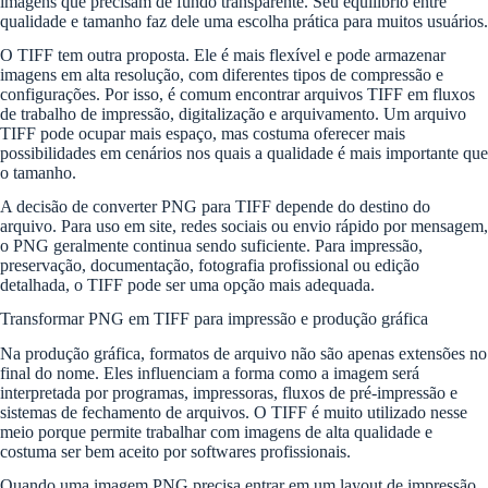
imagens que precisam de fundo transparente. Seu equilíbrio entre
qualidade e tamanho faz dele uma escolha prática para muitos usuários.
O TIFF tem outra proposta. Ele é mais flexível e pode armazenar
imagens em alta resolução, com diferentes tipos de compressão e
configurações. Por isso, é comum encontrar arquivos TIFF em fluxos
de trabalho de impressão, digitalização e arquivamento. Um arquivo
TIFF pode ocupar mais espaço, mas costuma oferecer mais
possibilidades em cenários nos quais a qualidade é mais importante que
o tamanho.
A decisão de converter PNG para TIFF depende do destino do
arquivo. Para uso em site, redes sociais ou envio rápido por mensagem,
o PNG geralmente continua sendo suficiente. Para impressão,
preservação, documentação, fotografia profissional ou edição
detalhada, o TIFF pode ser uma opção mais adequada.
Transformar PNG em TIFF para impressão e produção gráfica
Na produção gráfica, formatos de arquivo não são apenas extensões no
final do nome. Eles influenciam a forma como a imagem será
interpretada por programas, impressoras, fluxos de pré-impressão e
sistemas de fechamento de arquivos. O TIFF é muito utilizado nesse
meio porque permite trabalhar com imagens de alta qualidade e
costuma ser bem aceito por softwares profissionais.
Quando uma imagem PNG precisa entrar em um layout de impressão,