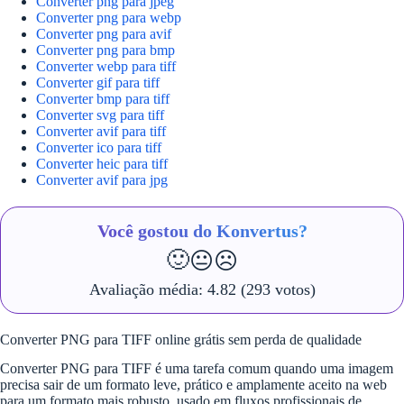
Converter png para jpeg
Converter png para webp
Converter png para avif
Converter png para bmp
Converter webp para tiff
Converter gif para tiff
Converter bmp para tiff
Converter svg para tiff
Converter avif para tiff
Converter ico para tiff
Converter heic para tiff
Converter avif para jpg
Você gostou do Konvertus?
🙂
😐
☹️
Avaliação média:
4.82
(293 votos)
Converter PNG para TIFF online grátis sem perda de qualidade
Converter PNG para TIFF é uma tarefa comum quando uma imagem
precisa sair de um formato leve, prático e amplamente aceito na web
para um formato mais robusto, usado em fluxos profissionais de