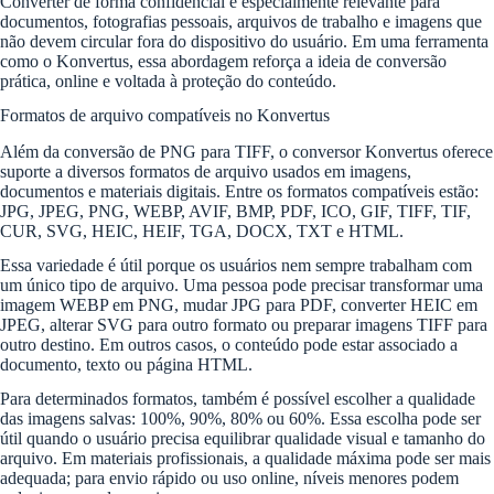
Converter de forma confidencial é especialmente relevante para
documentos, fotografias pessoais, arquivos de trabalho e imagens que
não devem circular fora do dispositivo do usuário. Em uma ferramenta
como o Konvertus, essa abordagem reforça a ideia de conversão
prática, online e voltada à proteção do conteúdo.
Formatos de arquivo compatíveis no Konvertus
Além da conversão de PNG para TIFF, o conversor Konvertus oferece
suporte a diversos formatos de arquivo usados em imagens,
documentos e materiais digitais. Entre os formatos compatíveis estão:
JPG, JPEG, PNG, WEBP, AVIF, BMP, PDF, ICO, GIF, TIFF, TIF,
CUR, SVG, HEIC, HEIF, TGA, DOCX, TXT e HTML.
Essa variedade é útil porque os usuários nem sempre trabalham com
um único tipo de arquivo. Uma pessoa pode precisar transformar uma
imagem WEBP em PNG, mudar JPG para PDF, converter HEIC em
JPEG, alterar SVG para outro formato ou preparar imagens TIFF para
outro destino. Em outros casos, o conteúdo pode estar associado a
documento, texto ou página HTML.
Para determinados formatos, também é possível escolher a qualidade
das imagens salvas: 100%, 90%, 80% ou 60%. Essa escolha pode ser
útil quando o usuário precisa equilibrar qualidade visual e tamanho do
arquivo. Em materiais profissionais, a qualidade máxima pode ser mais
adequada; para envio rápido ou uso online, níveis menores podem