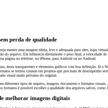
em perda de qualidade
nter uma imagem nítida, leve e adequada para sites, lojas virtuais, blo
ão do arquivo. Ela influencia diretamente o peso final, a velocidade d
 uma página no telefone, no iPhone, para Android ou no Android.
as, áreas transparentes e elementos gráficos com boa definição. Já o
s formatos se tornou comum em projetos que precisam de desempenho sem
ado visual muito próximo do original.
 diferentes tipos de arquivo, imagem, documento e formatos visuais. A p
s formatos é possível escolher a qualidade dos arquivos salvos, como 
 melhorar imagens digitais