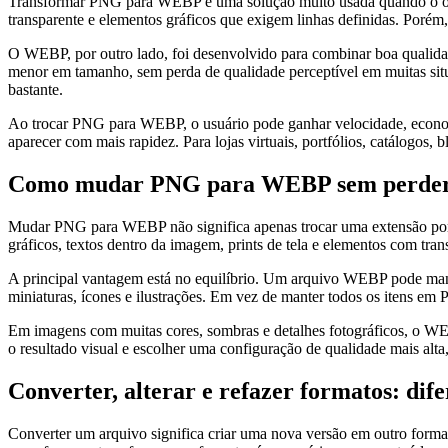
Transformar PNG para WEBP é uma solução muito usada quando o objet
transparente e elementos gráficos que exigem linhas definidas. Poré
O WEBP, por outro lado, foi desenvolvido para combinar boa qualidad
menor em tamanho, sem perda de qualidade perceptível em muitas situ
bastante.
Ao trocar PNG para WEBP, o usuário pode ganhar velocidade, econ
aparecer com mais rapidez. Para lojas virtuais, portfólios, catálogos,
Como mudar PNG para WEBP sem perder a 
Mudar PNG para WEBP não significa apenas trocar uma extensão por ou
gráficos, textos dentro da imagem, prints de tela e elementos com t
A principal vantagem está no equilíbrio. Um arquivo WEBP pode mant
miniaturas, ícones e ilustrações. Em vez de manter todos os itens em
Em imagens com muitas cores, sombras e detalhes fotográficos, o WEB
o resultado visual e escolher uma configuração de qualidade mais alt
Converter, alterar e refazer formatos: di
Converter um arquivo significa criar uma nova versão em outro forma