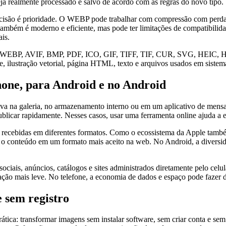
ja realmente processado e salvo de acordo com as regras do novo tipo.
cisão é prioridade. O WEBP pode trabalhar com compressão com perd
 também é moderno e eficiente, mas pode ter limitações de compatibil
is.
NG, WEBP, AVIF, BMP, PDF, ICO, GIF, TIFF, TIF, CUR, SVG, HEIC, 
ilustração vetorial, página HTML, texto e arquivos usados em sistemas
one, para Android e no Android
va na galeria, no armazenamento interno ou em um aplicativo de mensa
licar rapidamente. Nesses casos, usar uma ferramenta online ajuda a 
ens recebidas em diferentes formatos. Como o ecossistema da Apple ta
ar o conteúdo em um formato mais aceito na web. No Android, a diversid
iais, anúncios, catálogos e sites administrados diretamente pelo celul
cação mais leve. No telefone, a economia de dados e espaço pode fazer 
 sem registro
ica: transformar imagens sem instalar software, sem criar conta e sem