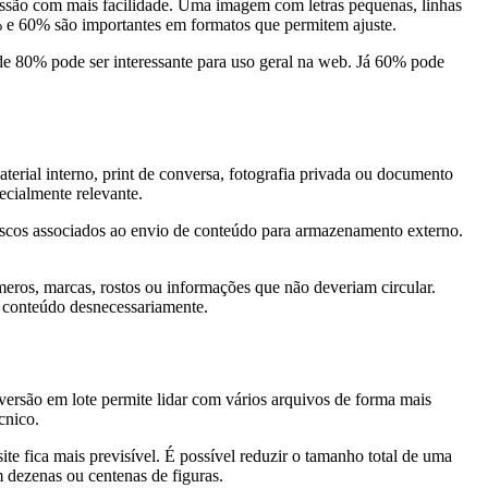
essão com mais facilidade. Uma imagem com letras pequenas, linhas
% e 60% são importantes em formatos que permitem ajuste.
e 80% pode ser interessante para uso geral na web. Já 60% pode
rial interno, print de conversa, fotografia privada ou documento
pecialmente relevante.
iscos associados ao envio de conteúdo para armazenamento externo.
ros, marcas, rostos ou informações que não deveriam circular.
r conteúdo desnecessariamente.
ersão em lote permite lidar com vários arquivos de forma mais
cnico.
e fica mais previsível. É possível reduzir o tamanho total de uma
 dezenas ou centenas de figuras.