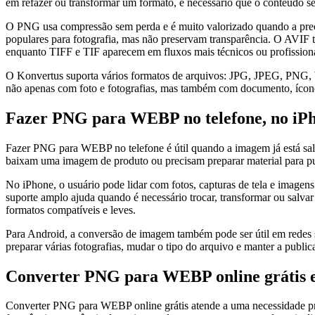
em refazer ou transformar um formato, é necessário que o conteúdo se
O PNG usa compressão sem perda e é muito valorizado quando a pre
populares para fotografia, mas não preservam transparência. O AVIF
enquanto TIFF e TIF aparecem em fluxos mais técnicos ou profissiona
O Konvertus suporta vários formatos de arquivos: JPG, JPEG, P
não apenas com foto e fotografias, mas também com documento, ícone, 
Fazer PNG para WEBP no telefone, no iPh
Fazer PNG para WEBP no telefone é útil quando a imagem já está sal
baixam uma imagem de produto ou precisam preparar material para pub
No iPhone, o usuário pode lidar com fotos, capturas de tela e imag
suporte amplo ajuda quando é necessário trocar, transformar ou salv
formatos compatíveis e leves.
Para Android, a conversão de imagem também pode ser útil em redes soc
preparar várias fotografias, mudar o tipo do arquivo e manter a publi
Converter PNG para WEBP online grátis e
Converter PNG para WEBP online grátis atende a uma necessidade prát