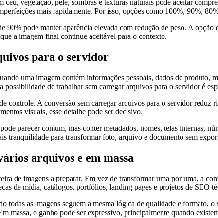
céu, vegetação, pele, sombras e texturas naturais pode aceitar compr
r imperfeições mais rapidamente. Por isso, opções como 100%, 90%, 80
 de 90% pode manter aparência elevada com redução de peso. A opção d
 que a imagem final continue aceitável para o contexto.
uivos para o servidor
uando uma imagem contém informações pessoais, dados de produto, mate
 a possibilidade de trabalhar sem carregar arquivos para o servidor é es
 controle. A conversão sem carregar arquivos para o servidor reduz r
entos visuais, esse detalhe pode ser decisivo.
ode parecer comum, mas conter metadados, nomes, telas internas, núme
ais tranquilidade para transformar foto, arquivo e documento sem expo
ários arquivos e em massa
ira de imagens a preparar. Em vez de transformar uma por uma, a conv
otecas de mídia, catálogos, portfólios, landing pages e projetos de SEO té
 todas as imagens seguem a mesma lógica de qualidade e formato, o sit
 Em massa, o ganho pode ser expressivo, principalmente quando existem