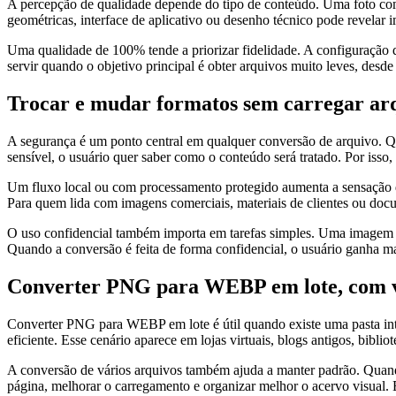
A percepção de qualidade depende do tipo de conteúdo. Uma foto com 
geométricas, interface de aplicativo ou desenho técnico pode revela
Uma qualidade de 100% tende a priorizar fidelidade. A configuração
servir quando o objetivo principal é obter arquivos muito leves, desde
Trocar e mudar formatos sem carregar arq
A segurança é um ponto central em qualquer conversão de arquivo. Q
sensível, o usuário quer saber como o conteúdo será tratado. Por isso,
Um fluxo local ou com processamento protegido aumenta a sensação de
Para quem lida com imagens comerciais, materiais de clientes ou docum
O uso confidencial também importa em tarefas simples. Uma imagem p
Quando a conversão é feita de forma confidencial, o usuário ganha m
Converter PNG para WEBP em lote, com v
Converter PNG para WEBP em lote é útil quando existe uma pasta inte
eficiente. Esse cenário aparece em lojas virtuais, blogs antigos, bibli
A conversão de vários arquivos também ajuda a manter padrão. Quando
página, melhorar o carregamento e organizar melhor o acervo visual.