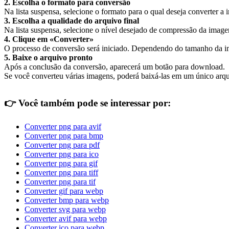
2. Escolha o formato para conversão
Na lista suspensa, selecione o formato para o qual deseja converter a
3. Escolha a qualidade do arquivo final
Na lista suspensa, selecione o nível desejado de compressão da imagem.
4. Clique em «Converter»
O processo de conversão será iniciado. Dependendo do tamanho da i
5. Baixe o arquivo pronto
Após a conclusão da conversão, aparecerá um botão para download.
Se você converteu várias imagens, poderá baixá-las em um único arqu
👉
Você também pode se interessar por:
Converter png para avif
Converter png para bmp
Converter png para pdf
Converter png para ico
Converter png para gif
Converter png para tiff
Converter png para tif
Converter gif para webp
Converter bmp para webp
Converter svg para webp
Converter avif para webp
Converter ico para webp