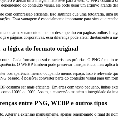
ivo é deixar uma imagem mais leve para a web. O PNG costuma ser exc
m, dependendo do conteúdo visual, ele pode gerar um arquivo grande de
e com compressão eficiente. Isso significa que uma fotografia, uma i
ações. Essa vantagem é especialmente importante para sites que receb
omia de armazenamento e melhor desempenho em páginas online. Imag
 blogs e páginas corporativas, essa diferença pode afetar diretamente a n
lógica do formato original
tra. Cada formato possui características próprias. O PNG é muito usad
ransparência. O WEBP também pode preservar transparência, mas aplica 
er boa aparência mesmo ocupando menos espaço. Isso é relevante quan
 PNG pesado, é possível converter parte do conteúdo visual para um for
P costuma ser mais eficiente. Em artes com texto pequeno, linhas extr
a, como 100% ou 90%. Assim, a conversão mantém a integridade da image
ferenças entre PNG, WEBP e outros tipos
to. Alterar a extensão manualmente, apenas renomeando o final do nome