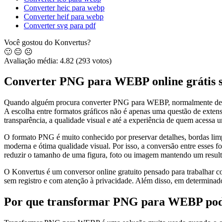
Converter heic para webp
Converter heif para webp
Converter svg para pdf
Você gostou do Konvertus?
🙂
😐
☹️
Avaliação média:
4.82
(293 votos)
Converter PNG para WEBP online grátis s
Quando alguém procura converter PNG para WEBP, normalmente deseja ma
A escolha entre formatos gráficos não é apenas uma questão de extens
transparência, a qualidade visual e até a experiência de quem acessa
O formato PNG é muito conhecido por preservar detalhes, bordas limp
moderna e ótima qualidade visual. Por isso, a conversão entre esse
reduzir o tamanho de uma figura, foto ou imagem mantendo um result
O Konvertus é um conversor online gratuito pensado para trabalhar com
sem registro e com atenção à privacidade. Além disso, em determinado
Por que transformar PNG para WEBP pode