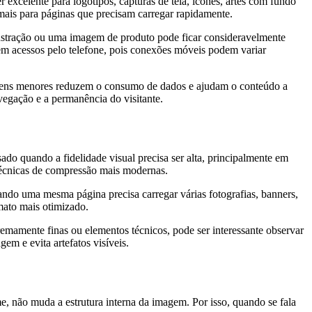
elente para logotipos, capturas de tela, ícones, artes com fundo
mais para páginas que precisam carregar rapidamente.
lustração ou uma imagem de produto pode ficar consideravelmente
em acessos pelo telefone, pois conexões móveis podem variar
ens menores reduzem o consumo de dados e ajudam o conteúdo a
avegação e a permanência do visitante.
o quando a fidelidade visual precisa ser alta, principalmente em
técnicas de compressão mais modernas.
do uma mesma página precisa carregar várias fotografias, banners,
mato mais otimizado.
emamente finas ou elementos técnicos, pode ser interessante observar
m e evita artefatos visíveis.
, não muda a estrutura interna da imagem. Por isso, quando se fala