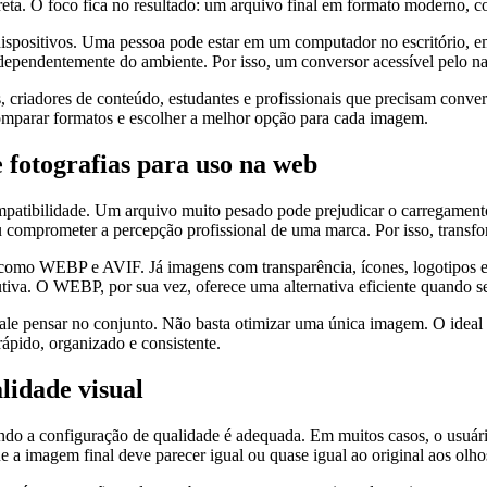
 direta. O foco fica no resultado: um arquivo final em formato moderno
 dispositivos. Uma pessoa pode estar em um computador no escritóri
ndependentemente do ambiente. Por isso, um conversor acessível pelo na
, criadores de conteúdo, estudantes e profissionais que precisam conve
 comparar formatos e escolher a melhor opção para cada imagem.
 fotografias para uso na web
mpatibilidade. Um arquivo muito pesado pode prejudicar o carregamen
u comprometer a percepção profissional de uma marca. Por isso, transfo
 como WEBP e AVIF. Já imagens com transparência, ícones, logotipos e
utiva. O WEBP, por sua vez, oferece uma alternativa eficiente quando s
 vale pensar no conjunto. Não basta otimizar uma única imagem. O ideal é
rápido, organizado e consistente.
idade visual
do a configuração de qualidade é adequada. Em muitos casos, o usuário
 a imagem final deve parecer igual ou quase igual ao original aos olhos