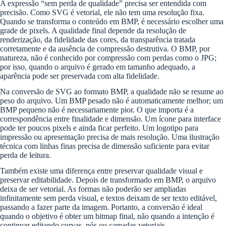
A expressão “sem perda de qualidade” precisa ser entendida com
precisão. Como SVG é vetorial, ele não tem uma resolução fixa.
Quando se transforma o conteúdo em BMP, é necessário escolher uma
grade de pixels. A qualidade final depende da resolução de
renderização, da fidelidade das cores, da transparência tratada
corretamente e da ausência de compressão destrutiva. O BMP, por
natureza, não é conhecido por compressão com perdas como o JPG;
por isso, quando o arquivo é gerado em tamanho adequado, a
aparência pode ser preservada com alta fidelidade.
Na conversão de SVG ao formato BMP, a qualidade não se resume ao
peso do arquivo. Um BMP pesado não é automaticamente melhor; um
BMP pequeno não é necessariamente pior. O que importa é a
correspondência entre finalidade e dimensão. Um ícone para interface
pode ter poucos pixels e ainda ficar perfeito. Um logotipo para
impressão ou apresentação precisa de mais resolução. Uma ilustração
técnica com linhas finas precisa de dimensão suficiente para evitar
perda de leitura.
Também existe uma diferença entre preservar qualidade visual e
preservar editabilidade. Depois de transformado em BMP, o arquivo
deixa de ser vetorial. As formas não poderão ser ampliadas
infinitamente sem perda visual, e textos deixam de ser texto editável,
passando a fazer parte da imagem. Portanto, a conversão é ideal
quando o objetivo é obter um bitmap final, não quando a intenção é
continuar editando curvas, nós ou camadas vetoriais.