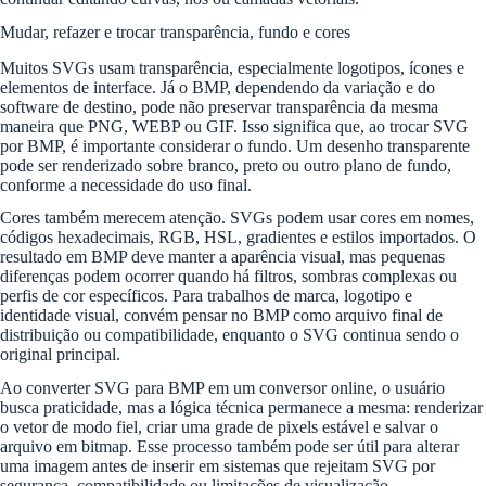
Mudar, refazer e trocar transparência, fundo e cores
Muitos SVGs usam transparência, especialmente logotipos, ícones e
elementos de interface. Já o BMP, dependendo da variação e do
software de destino, pode não preservar transparência da mesma
maneira que PNG, WEBP ou GIF. Isso significa que, ao trocar SVG
por BMP, é importante considerar o fundo. Um desenho transparente
pode ser renderizado sobre branco, preto ou outro plano de fundo,
conforme a necessidade do uso final.
Cores também merecem atenção. SVGs podem usar cores em nomes,
códigos hexadecimais, RGB, HSL, gradientes e estilos importados. O
resultado em BMP deve manter a aparência visual, mas pequenas
diferenças podem ocorrer quando há filtros, sombras complexas ou
perfis de cor específicos. Para trabalhos de marca, logotipo e
identidade visual, convém pensar no BMP como arquivo final de
distribuição ou compatibilidade, enquanto o SVG continua sendo o
original principal.
Ao converter SVG para BMP em um conversor online, o usuário
busca praticidade, mas a lógica técnica permanece a mesma: renderizar
o vetor de modo fiel, criar uma grade de pixels estável e salvar o
arquivo em bitmap. Esse processo também pode ser útil para alterar
uma imagem antes de inserir em sistemas que rejeitam SVG por
segurança, compatibilidade ou limitações de visualização.