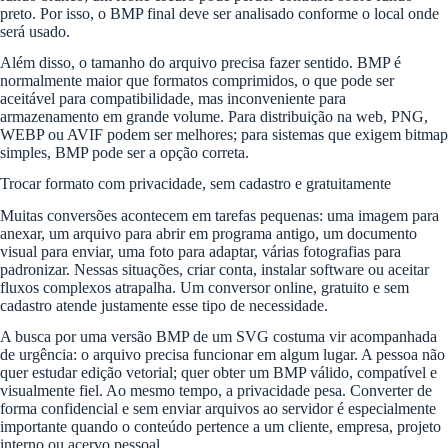
preto. Por isso, o BMP final deve ser analisado conforme o local onde
será usado.
Além disso, o tamanho do arquivo precisa fazer sentido. BMP é
normalmente maior que formatos comprimidos, o que pode ser
aceitável para compatibilidade, mas inconveniente para
armazenamento em grande volume. Para distribuição na web, PNG,
WEBP ou AVIF podem ser melhores; para sistemas que exigem bitmap
simples, BMP pode ser a opção correta.
Trocar formato com privacidade, sem cadastro e gratuitamente
Muitas conversões acontecem em tarefas pequenas: uma imagem para
anexar, um arquivo para abrir em programa antigo, um documento
visual para enviar, uma foto para adaptar, várias fotografias para
padronizar. Nessas situações, criar conta, instalar software ou aceitar
fluxos complexos atrapalha. Um conversor online, gratuito e sem
cadastro atende justamente esse tipo de necessidade.
A busca por uma versão BMP de um SVG costuma vir acompanhada
de urgência: o arquivo precisa funcionar em algum lugar. A pessoa não
quer estudar edição vetorial; quer obter um BMP válido, compatível e
visualmente fiel. Ao mesmo tempo, a privacidade pesa. Converter de
forma confidencial e sem enviar arquivos ao servidor é especialmente
importante quando o conteúdo pertence a um cliente, empresa, projeto
interno ou acervo pessoal.