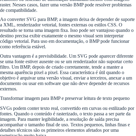
raster. Nesses casos, fazer uma versão BMP pode resolver problemas
de compatibilidade.
Ao converter SVG para BMP, a imagem deixa de depender de suporte
a XML, renderizador vetorial, fontes externas ou estilos CSS. O
resultado se torna uma imagem fixa. Isso pode ser vantajoso quando o
destino precisa exibir exatamente o mesmo visual sem interpretar
código vetorial. Para uso em documentação, o BMP pode funcionar
como referência estável.
Outra vantagem é a previsibilidade. Um SVG pode aparecer diferente
se uma fonte estiver ausente ou se um renderizador não suportar certo
filtro. Um BMP, depois de criado corretamente, tende a manter a
mesma aparência pixel a pixel. Essa característica é útil quando o
objetivo é arquivar uma versão visual, enviar a terceiros, anexar a um
documento ou usar em software que não deve depender de recursos
externos.
Transformar imagem para BMP e preservar leitura de texto pequeno
SVGs podem conter texto real, convertido em curvas ou estilizado por
fontes. Quando o conteúdo é rasterizado, o texto passa a ser parte da
imagem. Para manter legibilidade, a resolução de saída precisa
acompanhar o tamanho final de uso. Textos pequenos, linhas finas e
detalhes técnicos são os primeiros elementos afetados por uma
rasterização muito baixa.