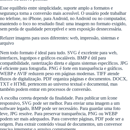
Esse equilíbrio entre simplicidade, suporte amplo a formatos e
segurança torna a conversão mais acessível. O usuário pode trabalhar
no telefone, no iPhone, para Android, no Android ou no computador,
mantendo o foco no resultado final: uma imagem no formato exigido,
sem perda de qualidade perceptível e sem exposição desnecessária.
Refazer imagens para usos diferentes: web, impressão, sistemas e
arquivo
Nem todo formato é ideal para tudo. SVG é excelente para web,
interfaces, logotipos e gráficos escaláveis. BMP é útil para
compatibilidade, rasterização direta e alguns sistemas específicos. JPG
é eficiente para fotografia. PNG é forte em transparência e gráficos.
WEBP e AVIF reduzem peso em páginas modernas. TIFF atende
fluxos de digitalização. PDF organiza páginas e documentos. DOCX,
TXT e HTML pertencem ao universo textual e documental, mas
também podem entrar em processos de conversão.
A escolha correta depende da finalidade. Para publicar um ícone
responsivo, SVG pode ser melhor. Para enviar uma imagem a um
software legado, BMP pode ser necessário. Para guardar uma foto
leve, JPG resolve. Para preservar transparência, PNG ou WEBP
podem ser mais adequados. Para converter páginas, PDF pode ser a
origem. Para extrair conteúdo visual de documentos, um conversor
precisa interpretar o arquivo corretamente.