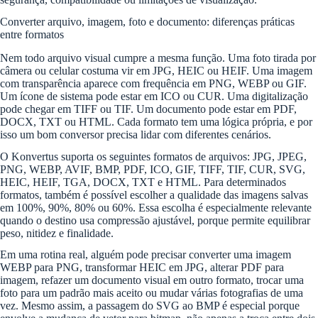
Converter arquivo, imagem, foto e documento: diferenças práticas
entre formatos
Nem todo arquivo visual cumpre a mesma função. Uma foto tirada por
câmera ou celular costuma vir em JPG, HEIC ou HEIF. Uma imagem
com transparência aparece com frequência em PNG, WEBP ou GIF.
Um ícone de sistema pode estar em ICO ou CUR. Uma digitalização
pode chegar em TIFF ou TIF. Um documento pode estar em PDF,
DOCX, TXT ou HTML. Cada formato tem uma lógica própria, e por
isso um bom conversor precisa lidar com diferentes cenários.
O Konvertus suporta os seguintes formatos de arquivos: JPG, JPEG,
PNG, WEBP, AVIF, BMP, PDF, ICO, GIF, TIFF, TIF, CUR, SVG,
HEIC, HEIF, TGA, DOCX, TXT e HTML. Para determinados
formatos, também é possível escolher a qualidade das imagens salvas
em 100%, 90%, 80% ou 60%. Essa escolha é especialmente relevante
quando o destino usa compressão ajustável, porque permite equilibrar
peso, nitidez e finalidade.
Em uma rotina real, alguém pode precisar converter uma imagem
WEBP para PNG, transformar HEIC em JPG, alterar PDF para
imagem, refazer um documento visual em outro formato, trocar uma
foto para um padrão mais aceito ou mudar várias fotografias de uma
vez. Mesmo assim, a passagem do SVG ao BMP é especial porque