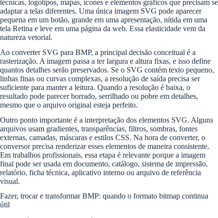
técnicas, logotipos, mapas, ícones e elementos gráficos que precisam se
adaptar a telas diferentes. Uma única imagem SVG pode aparecer
pequena em um botão, grande em uma apresentação, nítida em uma
tela Retina e leve em uma página da web. Essa elasticidade vem da
natureza vetorial.
Ao converter SVG para BMP, a principal decisão conceitual é a
rasterização. A imagem passa a ter largura e altura fixas, e isso define
quantos detalhes serão preservados. Se o SVG contém texto pequeno,
linhas finas ou curvas complexas, a resolução de saída precisa ser
suficiente para manter a leitura. Quando a resolução é baixa, o
resultado pode parecer borrado, serrilhado ou pobre em detalhes,
mesmo que o arquivo original esteja perfeito.
Outro ponto importante é a interpretação dos elementos SVG. Alguns
arquivos usam gradientes, transparências, filtros, sombras, fontes
externas, camadas, máscaras e estilos CSS. Na hora de converter, o
conversor precisa renderizar esses elementos de maneira consistente.
Em trabalhos profissionais, essa etapa é relevante porque a imagem
final pode ser usada em documento, catálogo, sistema de impressão,
relatório, ficha técnica, aplicativo interno ou arquivo de referência
visual.
Fazer, trocar e transformar BMP: quando o formato bitmap continua
útil