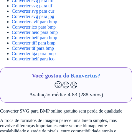
Converter svg para tiff
Converter svg para tif
Converter svg para cur
Converter svg para jpg
Converter avif para bmp
Converter ico para bmp
Converter heic para bmp
Converter heif para bmp
Converter tiff para bmp
Converter tif para bmp
Converter tga para bmp
Converter heif para ico
Você gostou do Konvertus?
🙂
😐
☹️
Avaliação média:
4.83
(288 votos)
Converter SVG para BMP online gratuito sem perda de qualidade
A troca de formatos de imagem parece uma tarefa simples, mas
envolve diferenças importantes entre vetor e bitmap, entre
escalabilidade e grade de pixels, entre compatibilidade ampla e