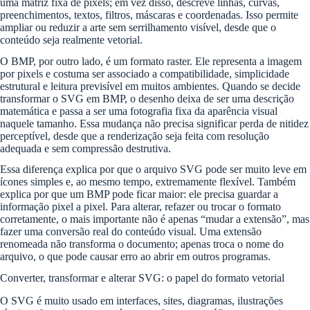
uma matriz fixa de pixels; em vez disso, descreve linhas, curvas,
preenchimentos, textos, filtros, máscaras e coordenadas. Isso permite
ampliar ou reduzir a arte sem serrilhamento visível, desde que o
conteúdo seja realmente vetorial.
O BMP, por outro lado, é um formato raster. Ele representa a imagem
por pixels e costuma ser associado a compatibilidade, simplicidade
estrutural e leitura previsível em muitos ambientes. Quando se decide
transformar o SVG em BMP, o desenho deixa de ser uma descrição
matemática e passa a ser uma fotografia fixa da aparência visual
naquele tamanho. Essa mudança não precisa significar perda de nitidez
perceptível, desde que a renderização seja feita com resolução
adequada e sem compressão destrutiva.
Essa diferença explica por que o arquivo SVG pode ser muito leve em
ícones simples e, ao mesmo tempo, extremamente flexível. Também
explica por que um BMP pode ficar maior: ele precisa guardar a
informação pixel a pixel. Para alterar, refazer ou trocar o formato
corretamente, o mais importante não é apenas “mudar a extensão”, mas
fazer uma conversão real do conteúdo visual. Uma extensão
renomeada não transforma o documento; apenas troca o nome do
arquivo, o que pode causar erro ao abrir em outros programas.
Converter, transformar e alterar SVG: o papel do formato vetorial
O SVG é muito usado em interfaces, sites, diagramas, ilustrações