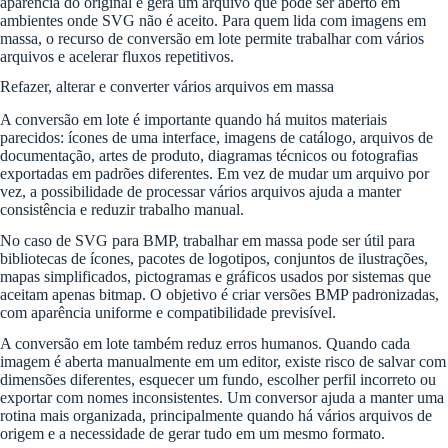
aparência do original e gera um arquivo que pode ser aberto em
ambientes onde SVG não é aceito. Para quem lida com imagens em
massa, o recurso de conversão em lote permite trabalhar com vários
arquivos e acelerar fluxos repetitivos.
Refazer, alterar e converter vários arquivos em massa
A conversão em lote é importante quando há muitos materiais
parecidos: ícones de uma interface, imagens de catálogo, arquivos de
documentação, artes de produto, diagramas técnicos ou fotografias
exportadas em padrões diferentes. Em vez de mudar um arquivo por
vez, a possibilidade de processar vários arquivos ajuda a manter
consistência e reduzir trabalho manual.
No caso de SVG para BMP, trabalhar em massa pode ser útil para
bibliotecas de ícones, pacotes de logotipos, conjuntos de ilustrações,
mapas simplificados, pictogramas e gráficos usados por sistemas que
aceitam apenas bitmap. O objetivo é criar versões BMP padronizadas,
com aparência uniforme e compatibilidade previsível.
A conversão em lote também reduz erros humanos. Quando cada
imagem é aberta manualmente em um editor, existe risco de salvar com
dimensões diferentes, esquecer um fundo, escolher perfil incorreto ou
exportar com nomes inconsistentes. Um conversor ajuda a manter uma
rotina mais organizada, principalmente quando há vários arquivos de
origem e a necessidade de gerar tudo em um mesmo formato.