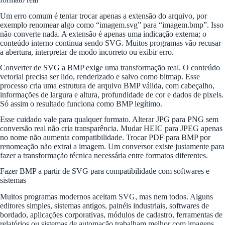
Um erro comum é tentar trocar apenas a extensão do arquivo, por
exemplo renomear algo como “imagem.svg” para “imagem.bmp”. Isso
não converte nada. A extensão é apenas uma indicação externa; o
conteúdo interno continua sendo SVG. Muitos programas vão recusar
a abertura, interpretar de modo incorreto ou exibir erro.
Converter de SVG a BMP exige uma transformação real. O conteúdo
vetorial precisa ser lido, renderizado e salvo como bitmap. Esse
processo cria uma estrutura de arquivo BMP válida, com cabeçalho,
informações de largura e altura, profundidade de cor e dados de pixels.
Só assim o resultado funciona como BMP legítimo.
Esse cuidado vale para qualquer formato. Alterar JPG para PNG sem
conversão real não cria transparência. Mudar HEIC para JPEG apenas
no nome não aumenta compatibilidade. Trocar PDF para BMP por
renomeação não extrai a imagem. Um conversor existe justamente para
fazer a transformação técnica necessária entre formatos diferentes.
Fazer BMP a partir de SVG para compatibilidade com softwares e
sistemas
Muitos programas modernos aceitam SVG, mas nem todos. Alguns
editores simples, sistemas antigos, painéis industriais, softwares de
bordado, aplicações corporativas, módulos de cadastro, ferramentas de
relatórios ou sistemas de automação trabalham melhor com imagens