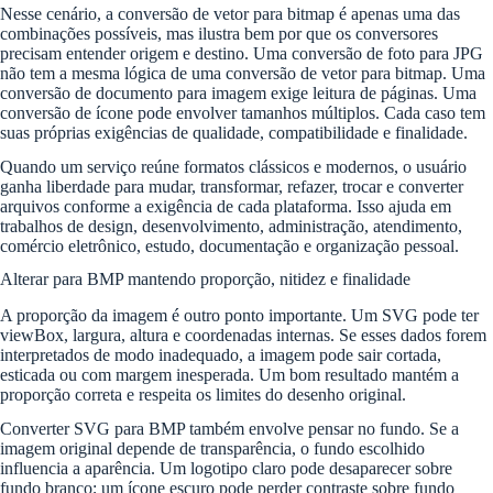
Nesse cenário, a conversão de vetor para bitmap é apenas uma das
combinações possíveis, mas ilustra bem por que os conversores
precisam entender origem e destino. Uma conversão de foto para JPG
não tem a mesma lógica de uma conversão de vetor para bitmap. Uma
conversão de documento para imagem exige leitura de páginas. Uma
conversão de ícone pode envolver tamanhos múltiplos. Cada caso tem
suas próprias exigências de qualidade, compatibilidade e finalidade.
Quando um serviço reúne formatos clássicos e modernos, o usuário
ganha liberdade para mudar, transformar, refazer, trocar e converter
arquivos conforme a exigência de cada plataforma. Isso ajuda em
trabalhos de design, desenvolvimento, administração, atendimento,
comércio eletrônico, estudo, documentação e organização pessoal.
Alterar para BMP mantendo proporção, nitidez e finalidade
A proporção da imagem é outro ponto importante. Um SVG pode ter
viewBox, largura, altura e coordenadas internas. Se esses dados forem
interpretados de modo inadequado, a imagem pode sair cortada,
esticada ou com margem inesperada. Um bom resultado mantém a
proporção correta e respeita os limites do desenho original.
Converter SVG para BMP também envolve pensar no fundo. Se a
imagem original depende de transparência, o fundo escolhido
influencia a aparência. Um logotipo claro pode desaparecer sobre
fundo branco; um ícone escuro pode perder contraste sobre fundo