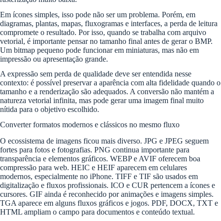
Em ícones simples, isso pode não ser um problema. Porém, em
diagramas, plantas, mapas, fluxogramas e interfaces, a perda de leitura
compromete o resultado. Por isso, quando se trabalha com arquivo
vetorial, é importante pensar no tamanho final antes de gerar o BMP.
Um bitmap pequeno pode funcionar em miniaturas, mas não em
impressão ou apresentação grande.
A expressão sem perda de qualidade deve ser entendida nesse
contexto: é possível preservar a aparência com alta fidelidade quando o
tamanho e a renderização são adequados. A conversão não mantém a
natureza vetorial infinita, mas pode gerar uma imagem final muito
nítida para o objetivo escolhido.
Converter formatos modernos e clássicos no mesmo fluxo
O ecossistema de imagens ficou mais diverso. JPG e JPEG seguem
fortes para fotos e fotografias. PNG continua importante para
transparência e elementos gráficos. WEBP e AVIF oferecem boa
compressão para web. HEIC e HEIF aparecem em celulares
modernos, especialmente no iPhone. TIFF e TIF são usados em
digitalização e fluxos profissionais. ICO e CUR pertencem a ícones e
cursores. GIF ainda é reconhecido por animações e imagens simples.
TGA aparece em alguns fluxos gráficos e jogos. PDF, DOCX, TXT e
HTML ampliam o campo para documentos e conteúdo textual.