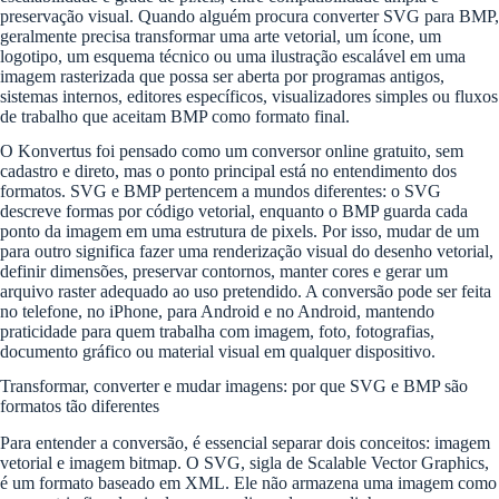
preservação visual. Quando alguém procura converter SVG para BMP,
geralmente precisa transformar uma arte vetorial, um ícone, um
logotipo, um esquema técnico ou uma ilustração escalável em uma
imagem rasterizada que possa ser aberta por programas antigos,
sistemas internos, editores específicos, visualizadores simples ou fluxos
de trabalho que aceitam BMP como formato final.
O Konvertus foi pensado como um conversor online gratuito, sem
cadastro e direto, mas o ponto principal está no entendimento dos
formatos. SVG e BMP pertencem a mundos diferentes: o SVG
descreve formas por código vetorial, enquanto o BMP guarda cada
ponto da imagem em uma estrutura de pixels. Por isso, mudar de um
para outro significa fazer uma renderização visual do desenho vetorial,
definir dimensões, preservar contornos, manter cores e gerar um
arquivo raster adequado ao uso pretendido. A conversão pode ser feita
no telefone, no iPhone, para Android e no Android, mantendo
praticidade para quem trabalha com imagem, foto, fotografias,
documento gráfico ou material visual em qualquer dispositivo.
Transformar, converter e mudar imagens: por que SVG e BMP são
formatos tão diferentes
Para entender a conversão, é essencial separar dois conceitos: imagem
vetorial e imagem bitmap. O SVG, sigla de Scalable Vector Graphics,
é um formato baseado em XML. Ele não armazena uma imagem como