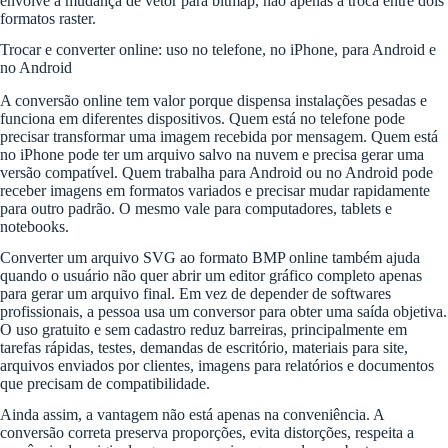
envolve a mudança de vetor para bitmap, não apenas a troca entre dois
formatos raster.
Trocar e converter online: uso no telefone, no iPhone, para Android e
no Android
A conversão online tem valor porque dispensa instalações pesadas e
funciona em diferentes dispositivos. Quem está no telefone pode
precisar transformar uma imagem recebida por mensagem. Quem está
no iPhone pode ter um arquivo salvo na nuvem e precisa gerar uma
versão compatível. Quem trabalha para Android ou no Android pode
receber imagens em formatos variados e precisar mudar rapidamente
para outro padrão. O mesmo vale para computadores, tablets e
notebooks.
Converter um arquivo SVG ao formato BMP online também ajuda
quando o usuário não quer abrir um editor gráfico completo apenas
para gerar um arquivo final. Em vez de depender de softwares
profissionais, a pessoa usa um conversor para obter uma saída objetiva.
O uso gratuito e sem cadastro reduz barreiras, principalmente em
tarefas rápidas, testes, demandas de escritório, materiais para site,
arquivos enviados por clientes, imagens para relatórios e documentos
que precisam de compatibilidade.
Ainda assim, a vantagem não está apenas na conveniência. A
conversão correta preserva proporções, evita distorções, respeita a