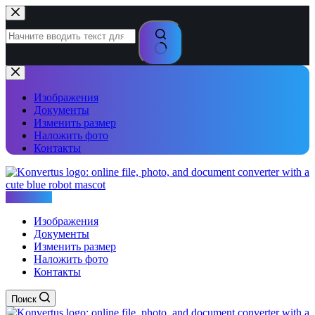
Перейти
к
сути
Ничего
не
найдено
Изображения
Документы
Изменить размер
Наложить фото
Контакты
Konvertus
Изображения
Документы
Изменить размер
Наложить фото
Контакты
Поиск