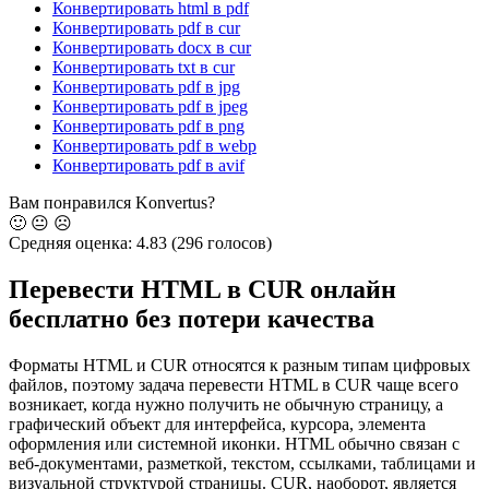
Конвертировать html в pdf
Конвертировать pdf в cur
Конвертировать docx в cur
Конвертировать txt в cur
Конвертировать pdf в jpg
Конвертировать pdf в jpeg
Конвертировать pdf в png
Конвертировать pdf в webp
Конвертировать pdf в avif
Вам понравился Konvertus?
🙂
😐
☹️
Средняя оценка:
4.83
(296 голосов)
Перевести HTML в CUR онлайн
бесплатно без потери качества
Форматы HTML и CUR относятся к разным типам цифровых
файлов, поэтому задача перевести HTML в CUR чаще всего
возникает, когда нужно получить не обычную страницу, а
графический объект для интерфейса, курсора, элемента
оформления или системной иконки. HTML обычно связан с
веб-документами, разметкой, текстом, ссылками, таблицами и
визуальной структурой страницы. CUR, наоборот, является