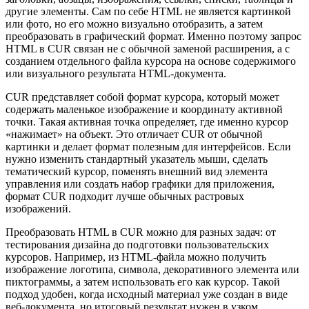
другие элементы. Сам по себе HTML не является картинкой
или фото, но его можно визуально отобразить, а затем
преобразовать в графический формат. Именно поэтому запрос
HTML в CUR связан не с обычной заменой расширения, а с
созданием отдельного файла курсора на основе содержимого
или визуального результата HTML-документа.
CUR представляет собой формат курсора, который может
содержать маленькое изображение и координату активной
точки. Такая активная точка определяет, где именно курсор
«нажимает» на объект. Это отличает CUR от обычной
картинки и делает формат полезным для интерфейсов. Если
нужно изменить стандартный указатель мыши, сделать
тематический курсор, поменять внешний вид элемента
управления или создать набор графики для приложения,
формат CUR подходит лучше обычных растровых
изображений.
Преобразовать HTML в CUR можно для разных задач: от
тестирования дизайна до подготовки пользовательских
курсоров. Например, из HTML-файла можно получить
изображение логотипа, символа, декоративного элемента или
пиктограммы, а затем использовать его как курсор. Такой
подход удобен, когда исходный материал уже создан в виде
веб-документа, но итоговый результат нужен в узком