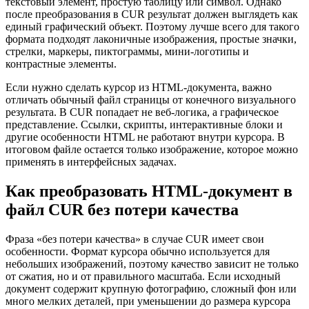
текстовый элемент, простую таблицу или символ. Однако
после преобразования в CUR результат должен выглядеть как
единый графический объект. Поэтому лучше всего для такого
формата подходят лаконичные изображения, простые значки,
стрелки, маркеры, пиктограммы, мини-логотипы и
контрастные элементы.
Если нужно сделать курсор из HTML-документа, важно
отличать обычный файл страницы от конечного визуального
результата. В CUR попадает не веб-логика, а графическое
представление. Ссылки, скрипты, интерактивные блоки и
другие особенности HTML не работают внутри курсора. В
итоговом файле остается только изображение, которое можно
применять в интерфейсных задачах.
Как преобразовать HTML-документ в
файл CUR без потери качества
Фраза «без потери качества» в случае CUR имеет свои
особенности. Формат курсора обычно используется для
небольших изображений, поэтому качество зависит не только
от сжатия, но и от правильного масштаба. Если исходный
документ содержит крупную фотографию, сложный фон или
много мелких деталей, при уменьшении до размера курсора