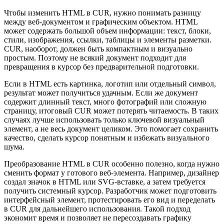
Чтобы изменить HTML в CUR, нужно понимать разницу
между веб-документом и графическим объектом. HTML
может содержать большой объем информации: текст, блоки,
стили, изображения, ссылки, таблицы и элементы разметки.
CUR, наоборот, должен быть компактным и визуально
простым. Поэтому не всякий документ подходит для
превращения в курсор без предварительной подготовки.
Если в HTML есть картинка, логотип или отдельный символ,
результат может получиться удачным. Если же документ
содержит длинный текст, много фотографий или сложную
страницу, итоговый CUR может потерять читаемость. В таких
случаях лучше использовать только ключевой визуальный
элемент, а не весь документ целиком. Это помогает сохранить
качество, сделать курсор понятным и избежать визуального
шума.
Преобразование HTML в CUR особенно полезно, когда нужно
сменить формат у готового веб-элемента. Например, дизайнер
создал значок в HTML или SVG-вставке, а затем требуется
получить системный курсор. Разработчик может подготовить
интерфейсный элемент, протестировать его вид и переделать
в CUR для дальнейшего использования. Такой подход
экономит время и позволяет не пересоздавать графику