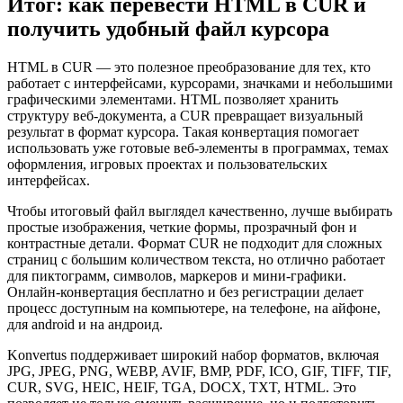
Итог: как перевести HTML в CUR и
получить удобный файл курсора
HTML в CUR — это полезное преобразование для тех, кто
работает с интерфейсами, курсорами, значками и небольшими
графическими элементами. HTML позволяет хранить
структуру веб-документа, а CUR превращает визуальный
результат в формат курсора. Такая конвертация помогает
использовать уже готовые веб-элементы в программах, темах
оформления, игровых проектах и пользовательских
интерфейсах.
Чтобы итоговый файл выглядел качественно, лучше выбирать
простые изображения, четкие формы, прозрачный фон и
контрастные детали. Формат CUR не подходит для сложных
страниц с большим количеством текста, но отлично работает
для пиктограмм, символов, маркеров и мини-графики.
Онлайн-конвертация бесплатно и без регистрации делает
процесс доступным на компьютере, на телефоне, на айфоне,
для android и на андроид.
Konvertus поддерживает широкий набор форматов, включая
JPG, JPEG, PNG, WEBP, AVIF, BMP, PDF, ICO, GIF, TIFF, TIF,
CUR, SVG, HEIC, HEIF, TGA, DOCX, TXT, HTML. Это