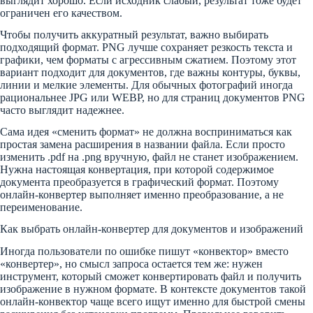
выглядит хорошо. Если исходник слабый, результат тоже будет
ограничен его качеством.
Чтобы получить аккуратный результат, важно выбирать
подходящий формат. PNG лучше сохраняет резкость текста и
графики, чем форматы с агрессивным сжатием. Поэтому этот
вариант подходит для документов, где важны контуры, буквы,
линии и мелкие элементы. Для обычных фотографий иногда
рациональнее JPG или WEBP, но для страниц документов PNG
часто выглядит надежнее.
Сама идея «сменить формат» не должна восприниматься как
простая замена расширения в названии файла. Если просто
изменить .pdf на .png вручную, файл не станет изображением.
Нужна настоящая конвертация, при которой содержимое
документа преобразуется в графический формат. Поэтому
онлайн-конвертер выполняет именно преобразование, а не
переименование.
Как выбрать онлайн-конвертер для документов и изображений
Иногда пользователи по ошибке пишут «конвектор» вместо
«конвертер», но смысл запроса остается тем же: нужен
инструмент, который сможет конвертировать файл и получить
изображение в нужном формате. В контексте документов такой
онлайн-конвектор чаще всего ищут именно для быстрой смены