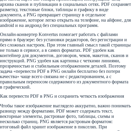
архива сканов и публикации в социальных сетях. PDF сохраняет
разметку, текстовые блоки, таблицы и графику в виде
документа, а PNG превращает страницу в отдельное
изображение, которое легко открыть на телефоне, на айфоне, для
android и на андроид без специальных программ.
Онлайн-конвертер Konvertus помогает работать с файлами
прямо в браузере: без установки редакторов, без регистрации и
без сложных настроек. При этом главный смысл такой страницы
не только в сервисе, а в самих форматах. PDF удобен как
контейнер для документов, договоров, чеков, макетов, сканов и
инструкций. PNG удобен как картинка с четкими линиями,
прозрачностью и стабильным отображением деталей. Поэтому
задача «перевести PDF в PNG онлайн бесплатно без потери
качества» чаще всего связана не с редактированием, а с
правильным переносом содержимого из документного формата
в графический.
Как перевести PDF в PNG и сохранить четкость изображения
Чтобы такое изображение выглядело аккуратно, важно понимать
разницу между форматами. PDF может содержать текст,
векторные элементы, растровые фото, таблицы, схемы и
несколько страниц. PNG является растровым форматом:
итоговый файл хранит изображение в пикселях. При