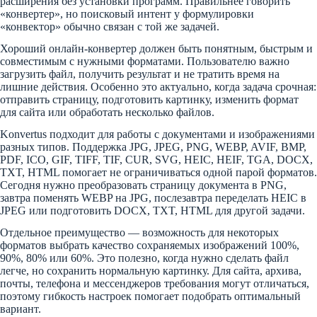
расширения без установки программ. Правильнее говорить
«конвертер», но поисковый интент у формулировки
«конвектор» обычно связан с той же задачей.
Хороший онлайн-конвертер должен быть понятным, быстрым и
совместимым с нужными форматами. Пользователю важно
загрузить файл, получить результат и не тратить время на
лишние действия. Особенно это актуально, когда задача срочная:
отправить страницу, подготовить картинку, изменить формат
для сайта или обработать несколько файлов.
Konvertus подходит для работы с документами и изображениями
разных типов. Поддержка JPG, JPEG, PNG, WEBP, AVIF, BMP,
PDF, ICO, GIF, TIFF, TIF, CUR, SVG, HEIC, HEIF, TGA, DOCX,
TXT, HTML помогает не ограничиваться одной парой форматов.
Сегодня нужно преобразовать страницу документа в PNG,
завтра поменять WEBP на JPG, послезавтра переделать HEIC в
JPEG или подготовить DOCX, TXT, HTML для другой задачи.
Отдельное преимущество — возможность для некоторых
форматов выбрать качество сохраняемых изображений 100%,
90%, 80% или 60%. Это полезно, когда нужно сделать файл
легче, но сохранить нормальную картинку. Для сайта, архива,
почты, телефона и мессенджеров требования могут отличаться,
поэтому гибкость настроек помогает подобрать оптимальный
вариант.