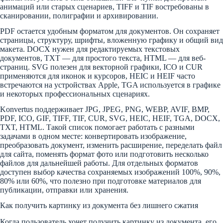
анимаций или старых сценариев, TIFF и TIF востребованы в
сканировании, полиграфии и архивировании.
PDF остается удобным форматом для документов. Он сохраняет
страницы, структуру, шрифты, вложенную графику и общий вид
макета. DOCX нужен для редактируемых текстовых
документов, TXT — для простого текста, HTML — для веб-
страниц. SVG полезен для векторной графики, ICO и CUR
применяются для иконок и курсоров, HEIC и HEIF часто
встречаются на устройствах Apple, TGA используется в графике
и некоторых профессиональных сценариях.
Konvertus поддерживает JPG, JPEG, PNG, WEBP, AVIF, BMP,
PDF, ICO, GIF, TIFF, TIF, CUR, SVG, HEIC, HEIF, TGA, DOCX,
TXT, HTML. Такой список помогает работать с разными
задачами в одном месте: конвертировать изображение,
преобразовать документ, изменить расширение, переделать файл
для сайта, поменять формат фото или подготовить несколько
файлов для дальнейшей работы. Для отдельных форматов
доступен выбор качества сохраняемых изображений 100%, 90%,
80% или 60%, что полезно при подготовке материалов для
публикации, отправки или хранения.
Как получить картинку из документа без лишнего сжатия
Когда пользователь хочет получить картинку из документа, его