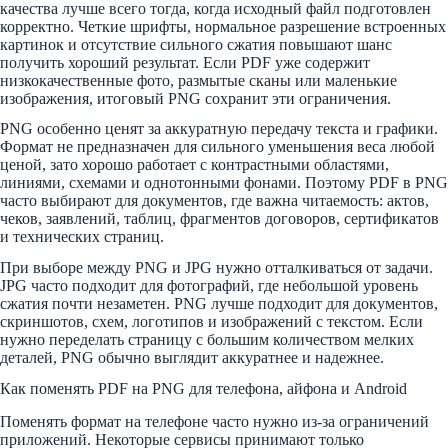
качества лучше всего тогда, когда исходный файл подготовлен
корректно. Четкие шрифты, нормальное разрешение встроенных
картинок и отсутствие сильного сжатия повышают шанс
получить хороший результат. Если PDF уже содержит
низкокачественные фото, размытые сканы или маленькие
изображения, итоговый PNG сохранит эти ограничения.
PNG особенно ценят за аккуратную передачу текста и графики.
Формат не предназначен для сильного уменьшения веса любой
ценой, зато хорошо работает с контрастными областями,
линиями, схемами и однотонными фонами. Поэтому PDF в PNG
часто выбирают для документов, где важна читаемость: актов,
чеков, заявлений, таблиц, фрагментов договоров, сертификатов
и технических страниц.
При выборе между PNG и JPG нужно отталкиваться от задачи.
JPG часто подходит для фотографий, где небольшой уровень
сжатия почти незаметен. PNG лучше подходит для документов,
скриншотов, схем, логотипов и изображений с текстом. Если
нужно переделать страницу с большим количеством мелких
деталей, PNG обычно выглядит аккуратнее и надежнее.
Как поменять PDF на PNG для телефона, айфона и Android
Поменять формат на телефоне часто нужно из-за ограничений
приложений. Некоторые сервисы принимают только