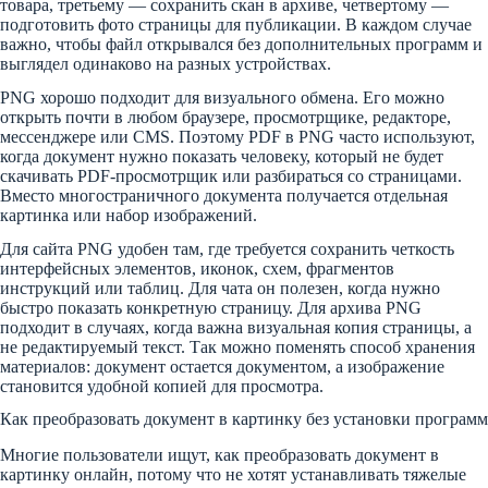
товара, третьему — сохранить скан в архиве, четвертому —
подготовить фото страницы для публикации. В каждом случае
важно, чтобы файл открывался без дополнительных программ и
выглядел одинаково на разных устройствах.
PNG хорошо подходит для визуального обмена. Его можно
открыть почти в любом браузере, просмотрщике, редакторе,
мессенджере или CMS. Поэтому PDF в PNG часто используют,
когда документ нужно показать человеку, который не будет
скачивать PDF-просмотрщик или разбираться со страницами.
Вместо многостраничного документа получается отдельная
картинка или набор изображений.
Для сайта PNG удобен там, где требуется сохранить четкость
интерфейсных элементов, иконок, схем, фрагментов
инструкций или таблиц. Для чата он полезен, когда нужно
быстро показать конкретную страницу. Для архива PNG
подходит в случаях, когда важна визуальная копия страницы, а
не редактируемый текст. Так можно поменять способ хранения
материалов: документ остается документом, а изображение
становится удобной копией для просмотра.
Как преобразовать документ в картинку без установки программ
Многие пользователи ищут, как преобразовать документ в
картинку онлайн, потому что не хотят устанавливать тяжелые