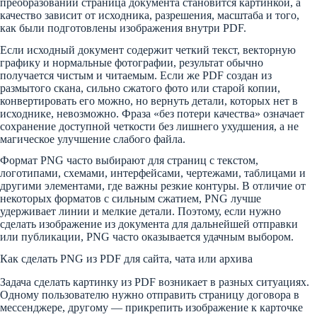
преобразовании страница документа становится картинкой, а
качество зависит от исходника, разрешения, масштаба и того,
как были подготовлены изображения внутри PDF.
Если исходный документ содержит четкий текст, векторную
графику и нормальные фотографии, результат обычно
получается чистым и читаемым. Если же PDF создан из
размытого скана, сильно сжатого фото или старой копии,
конвертировать его можно, но вернуть детали, которых нет в
исходнике, невозможно. Фраза «без потери качества» означает
сохранение доступной четкости без лишнего ухудшения, а не
магическое улучшение слабого файла.
Формат PNG часто выбирают для страниц с текстом,
логотипами, схемами, интерфейсами, чертежами, таблицами и
другими элементами, где важны резкие контуры. В отличие от
некоторых форматов с сильным сжатием, PNG лучше
удерживает линии и мелкие детали. Поэтому, если нужно
сделать изображение из документа для дальнейшей отправки
или публикации, PNG часто оказывается удачным выбором.
Как сделать PNG из PDF для сайта, чата или архива
Задача сделать картинку из PDF возникает в разных ситуациях.
Одному пользователю нужно отправить страницу договора в
мессенджере, другому — прикрепить изображение к карточке