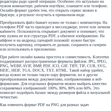
редакторы ради одной операции. Особенно это актуально на
чужом компьютере, рабочем ноутбуке, планшете или телефоне.
Онлайн-формат удобен тем, что открыть сервис можно в
браузере, а результат получить в привычном виде.
Преобразовать файл бывает нужно не только с компьютера. На
телефоне PDF часто приходит в мессенджере, почте или личном
кабинете. Пользователь открывает документ и понимает, что
ему нужна не вся структура PDF, а обычное изображение. На
айфоне и на андроид сценарий похожий: нужно быстро
получить картинку, отправить ее дальше, сохранить в галерею
или использовать в приложении.
При работе онлайн важны простота и совместимость. Konvertus
поддерживает распространенные форматы файлов: JPG, JPEG,
PNG, WEBP, AVIF, BMP, PDF, ICO, GIF, TIFF, TIF, CUR, SVG,
HEIC, HEIF, TGA, DOCX, TXT, HTML. Такой набор удобен,
когда нужно не только такую пару форматов, но и другие
преобразования между документами, изображениями и веб-
форматами. Для отдельных форматов можно выбрать качество
сохраняемых изображений: 100%, 90%, 80% или 60%. Это
помогает подобрать баланс между размером файла и визуальной
четкостью.
Как изменить формат PDF на PNG для разных задач