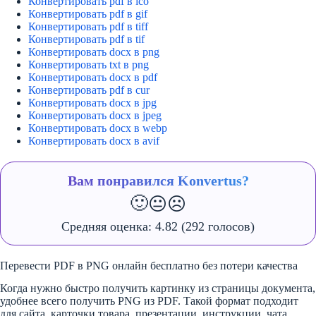
Конвертировать pdf в ico
Конвертировать pdf в gif
Конвертировать pdf в tiff
Конвертировать pdf в tif
Конвертировать docx в png
Конвертировать txt в png
Конвертировать docx в pdf
Конвертировать pdf в cur
Конвертировать docx в jpg
Конвертировать docx в jpeg
Конвертировать docx в webp
Конвертировать docx в avif
Вам понравился Konvertus?
🙂
😐
☹️
Средняя оценка:
4.82
(292 голосов)
Перевести PDF в PNG онлайн бесплатно без потери качества
Когда нужно быстро получить картинку из страницы документа,
удобнее всего получить PNG из PDF. Такой формат подходит
для сайта, карточки товара, презентации, инструкции, чата,