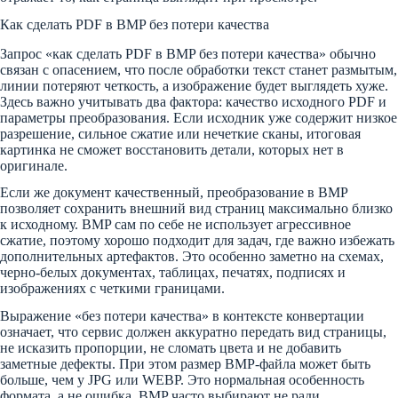
Как сделать PDF в BMP без потери качества
Запрос «как сделать PDF в BMP без потери качества» обычно
связан с опасением, что после обработки текст станет размытым,
линии потеряют четкость, а изображение будет выглядеть хуже.
Здесь важно учитывать два фактора: качество исходного PDF и
параметры преобразования. Если исходник уже содержит низкое
разрешение, сильное сжатие или нечеткие сканы, итоговая
картинка не сможет восстановить детали, которых нет в
оригинале.
Если же документ качественный, преобразование в BMP
позволяет сохранить внешний вид страниц максимально близко
к исходному. BMP сам по себе не использует агрессивное
сжатие, поэтому хорошо подходит для задач, где важно избежать
дополнительных артефактов. Это особенно заметно на схемах,
черно-белых документах, таблицах, печатях, подписях и
изображениях с четкими границами.
Выражение «без потери качества» в контексте конвертации
означает, что сервис должен аккуратно передать вид страницы,
не исказить пропорции, не сломать цвета и не добавить
заметные дефекты. При этом размер BMP-файла может быть
больше, чем у JPG или WEBP. Это нормальная особенность
формата, а не ошибка. BMP часто выбирают не ради