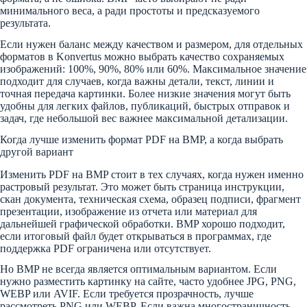
минимального веса, а ради простоты и предсказуемого
результата.
Если нужен баланс между качеством и размером, для отдельных
форматов в Konvertus можно выбрать качество сохраняемых
изображений: 100%, 90%, 80% или 60%. Максимальное значение
подходит для случаев, когда важны детали, текст, линии и
точная передача картинки. Более низкие значения могут быть
удобны для легких файлов, публикаций, быстрых отправок и
задач, где небольшой вес важнее максимальной детализации.
Когда лучше изменить формат PDF на BMP, а когда выбрать
другой вариант
Изменить PDF на BMP стоит в тех случаях, когда нужен именно
растровый результат. Это может быть страница инструкции,
скан документа, техническая схема, образец подписи, фрагмент
презентации, изображение из отчета или материал для
дальнейшей графической обработки. BMP хорошо подходит,
если итоговый файл будет открываться в программах, где
поддержка PDF ограничена или отсутствует.
Но BMP не всегда является оптимальным вариантом. Если
нужно разместить картинку на сайте, часто удобнее JPG, PNG,
WEBP или AVIF. Если требуется прозрачность, лучше
рассмотреть PNG или WEBP. Если важна многостраничность,