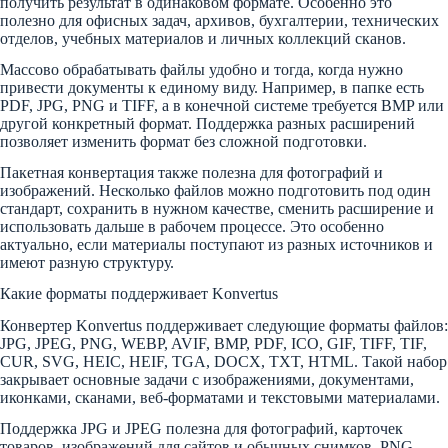
получить результат в одинаковом формате. Особенно это
полезно для офисных задач, архивов, бухгалтерии, технических
отделов, учебных материалов и личных коллекций сканов.
Массово обрабатывать файлы удобно и тогда, когда нужно
привести документы к единому виду. Например, в папке есть
PDF, JPG, PNG и TIFF, а в конечной системе требуется BMP или
другой конкретный формат. Поддержка разных расширений
позволяет изменить формат без сложной подготовки.
Пакетная конвертация также полезна для фотографий и
изображений. Несколько файлов можно подготовить под один
стандарт, сохранить в нужном качестве, сменить расширение и
использовать дальше в рабочем процессе. Это особенно
актуально, если материалы поступают из разных источников и
имеют разную структуру.
Какие форматы поддерживает Konvertus
Конвертер Konvertus поддерживает следующие форматы файлов:
JPG, JPEG, PNG, WEBP, AVIF, BMP, PDF, ICO, GIF, TIFF, TIF,
CUR, SVG, HEIC, HEIF, TGA, DOCX, TXT, HTML. Такой набор
закрывает основные задачи с изображениями, документами,
иконками, сканами, веб-форматами и текстовыми материалами.
Поддержка JPG и JPEG полезна для фотографий, карточек
товаров, изображений для сайтов и обычных снимков. PNG