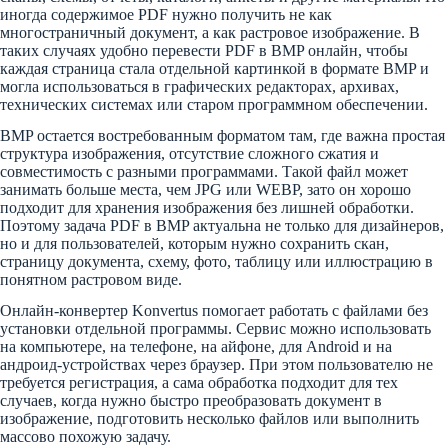
иногда содержимое PDF нужно получить не как
многостраничный документ, а как растровое изображение. В
таких случаях удобно перевести PDF в BMP онлайн, чтобы
каждая страница стала отдельной картинкой в формате BMP и
могла использоваться в графических редакторах, архивах,
технических системах или старом программном обеспечении.
BMP остается востребованным форматом там, где важна простая
структура изображения, отсутствие сложного сжатия и
совместимость с разными программами. Такой файл может
занимать больше места, чем JPG или WEBP, зато он хорошо
подходит для хранения изображения без лишней обработки.
Поэтому задача PDF в BMP актуальна не только для дизайнеров,
но и для пользователей, которым нужно сохранить скан,
страницу документа, схему, фото, таблицу или иллюстрацию в
понятном растровом виде.
Онлайн-конвертер Konvertus помогает работать с файлами без
установки отдельной программы. Сервис можно использовать
на компьютере, на телефоне, на айфоне, для Android и на
андроид-устройствах через браузер. При этом пользователю не
требуется регистрация, а сама обработка подходит для тех
случаев, когда нужно быстро преобразовать документ в
изображение, подготовить несколько файлов или выполнить
массово похожую задачу.