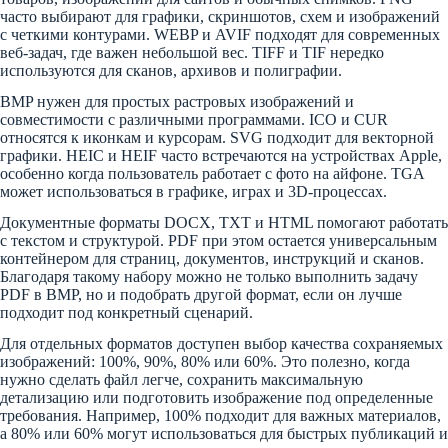
часто выбирают для графики, скриншотов, схем и изображений
с четкими контурами. WEBP и AVIF подходят для современных
веб-задач, где важен небольшой вес. TIFF и TIF нередко
используются для сканов, архивов и полиграфии.
BMP нужен для простых растровых изображений и
совместимости с различными программами. ICO и CUR
относятся к иконкам и курсорам. SVG подходит для векторной
графики. HEIC и HEIF часто встречаются на устройствах Apple,
особенно когда пользователь работает с фото на айфоне. TGA
может использоваться в графике, играх и 3D-процессах.
Документные форматы DOCX, TXT и HTML помогают работать
с текстом и структурой. PDF при этом остается универсальным
контейнером для страниц, документов, инструкций и сканов.
Благодаря такому набору можно не только выполнить задачу
PDF в BMP, но и подобрать другой формат, если он лучше
подходит под конкретный сценарий.
Для отдельных форматов доступен выбор качества сохраняемых
изображений: 100%, 90%, 80% или 60%. Это полезно, когда
нужно сделать файл легче, сохранить максимальную
детализацию или подготовить изображение под определенные
требования. Например, 100% подходит для важных материалов,
а 80% или 60% могут использоваться для быстрых публикаций и