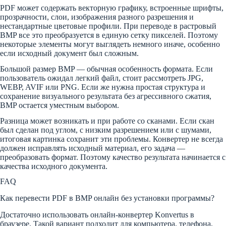
PDF может содержать векторную графику, встроенные шрифты,
прозрачности, слои, изображения разного разрешения и
нестандартные цветовые профили. При переводе в растровый
BMP все это преобразуется в единую сетку пикселей. Поэтому
некоторые элементы могут выглядеть немного иначе, особенно
если исходный документ был сложным.
Большой размер BMP — обычная особенность формата. Если
пользователь ожидал легкий файл, стоит рассмотреть JPG,
WEBP, AVIF или PNG. Если же нужна простая структура и
сохранение визуального результата без агрессивного сжатия,
BMP остается уместным выбором.
Разница может возникать и при работе со сканами. Если скан
был сделан под углом, с низким разрешением или с шумами,
итоговая картинка сохранит эти проблемы. Конвертер не всегда
должен исправлять исходный материал, его задача —
преобразовать формат. Поэтому качество результата начинается с
качества исходного документа.
FAQ
Как перевести PDF в BMP онлайн без установки программы?
Достаточно использовать онлайн-конвертер Konvertus в
браузере. Такой вариант подходит для компьютера, телефона,