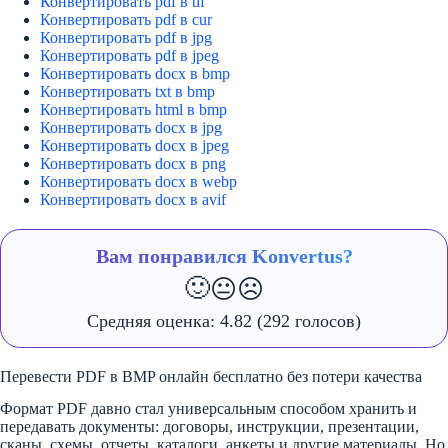
Конвертировать pdf в tif
Конвертировать pdf в cur
Конвертировать pdf в jpg
Конвертировать pdf в jpeg
Конвертировать docx в bmp
Конвертировать txt в bmp
Конвертировать html в bmp
Конвертировать docx в jpg
Конвертировать docx в jpeg
Конвертировать docx в png
Конвертировать docx в webp
Конвертировать docx в avif
Вам понравился Konvertus?
🙂
😐
☹️
Средняя оценка:
4.82
(292 голосов)
Перевести PDF в BMP онлайн бесплатно без потери качества
Формат PDF давно стал универсальным способом хранить и
передавать документы: договоры, инструкции, презентации,
сканы, схемы, отчеты, каталоги, анкеты и другие материалы. Но