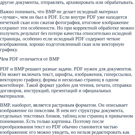
другие документы, отправлять, архивировать или обрабатывать.
Важно понимать, что BMP не делает исходный материал
«лучше», чем он был в PDF. Если внутри PDF уже находится
нечеткий скан или сжатая фотография, итоговое изображение
сохранит эти особенности. Но при корректной обработке можно
получить результат без потери качества относительно исходной
страницы, особенно если исходный PDF содержит четкие
изображения, хорошо подготовленный скан или векторную
графику.
Чем PDF отличается от BMP
PDF и BMP решают разные задачи. PDF нужен для документов.
Он может включать текст, шрифты, изображения, гиперссылки,
векторную графику, формы и несколько страниц в одном
контейнере. Такой формат удобен для чтения, печати, отправки
договоров, инструкций, презентаций и официальных
материалов.
BMP, наоборот, является растровым форматом. Он описывает
изображение по пикселям. В нем нет структуры документа,
отдельных текстовых блоков, таблиц или страниц в привычном
понимании. Есть только картинка. Поэтому после
преобразования текст из PDF обычно становится частью
изображения: его можно увидеть, но нельзя редактировать как