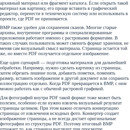
архивный материал или фрагмент каталога. Если открыть такой
материал как картинку, его проще вставить в графический
редактор, перенести в техническую систему или использовать в
проекте, где PDF не принимается.
BMP также удобен для сохранения сканов. Многие старые
архивы, внутренние программы и специализированные
приложения работают именно с растровыми форматами. В
таких случаях пользователь может сменить формат хранения, не
меняя сам визуальный смысл материала. Страница остается той
же, но вместо PDF получается отдельное изображение.
Еще один сценарий — подготовка материалов для дальнейшей
обработки. Например, нужно сделать картинку из страницы,
затем обрезать лишние поля, добавить пометки, поменять
размер, вставить изображение в другой документ или сохранить
иллюстрацию отдельно. Когда PDF превращается в BMP, с ним
можно работать как с обычной растровой графикой.
Для фотографий внутри PDF такой формат тоже может быть
полезен, особенно если нужно извлечь визуальный результат
страницы целиком. При этом важно отличать конвертацию
страницы от извлечения исходных фото. Конвертер создает
изображение страницы, а не всегда достает оригинальные
фотографии из структуры PDF. Поэтому итоговый BMP
отражает то, как страница выглядит при просмотре.