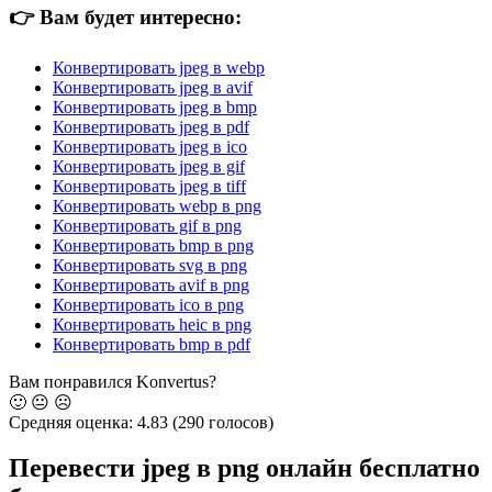
👉
Вам будет интересно:
Конвертировать jpeg в webp
Конвертировать jpeg в avif
Конвертировать jpeg в bmp
Конвертировать jpeg в pdf
Конвертировать jpeg в ico
Конвертировать jpeg в gif
Конвертировать jpeg в tiff
Конвертировать webp в png
Конвертировать gif в png
Конвертировать bmp в png
Конвертировать svg в png
Конвертировать avif в png
Конвертировать ico в png
Конвертировать heic в png
Конвертировать bmp в pdf
Вам понравился Konvertus?
🙂
😐
☹️
Средняя оценка:
4.83
(290 голосов)
Перевести jpeg в png онлайн бесплатно