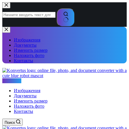
Перейти
к
сути
Ничего
не
найдено
Изображения
Документы
Изменить размер
Наложить фото
Контакты
Konvertus
Изображения
Документы
Изменить размер
Наложить фото
Контакты
Поиск