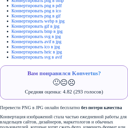
Конвертировать png в bmp
Конвертировать png в pdf
Конвертировать png в ico
Конвертировать png в gif
Конвертировать webp в jpg
Конвертировать gif в jpg
Конвертировать bmp в jpg
Конвертировать svg в jpg
Конвертировать avif в jpg
Конвертировать ico в jpg
Конвертировать heic в jpg
Конвертировать svg в avif
Вам понравился Konvertus?
🙂
😐
☹️
Средняя оценка:
4.82
(293 голосов)
Перевести PNG в JPG онлайн бесплатно
без потери качества
Конвертация изображений стала частью ежедневной работы для
владельцев сайтов, дизайнеров, маркетологов и обычных
пользователей, которые хотят сжать фото, изменить формат или