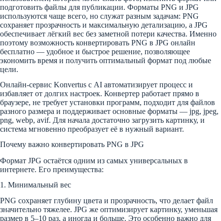
подготовить файлы для публикации. Форматы PNG и JPG
используются чаще всего, но служат разным задачам: PNG
сохраняет прозрачность и максимальную детализацию, а JPG
обеспечивает лёгкий вес без заметной потери качества. Именно
поэтому возможность конвертировать PNG в JPG онлайн
бесплатно — удобное и быстрое решение, позволяющее
экономить время и получить оптимальный формат под любые
цели.
Онлайн-сервис Konvertus с AI автоматизирует процесс и
избавляет от долгих настроек. Конвертер работает прямо в
браузере, не требует установки программ, подходит для файлов
разного размера и поддерживает основные форматы — jpg, jpeg,
png, webp, avif. Для начала достаточно загрузить картинку, и
система мгновенно преобразует её в нужный вариант.
Почему важно конвертировать PNG в JPG
Формат JPG остаётся одним из самых универсальных в
интернете. Его преимущества:
1. Минимальный вес
PNG сохраняет глубину цвета и прозрачность, что делает файл
значительно тяжелее. JPG же оптимизирует картинку, уменьшая
размер в 5–10 раз, а иногда и больше. Это особенно важно для