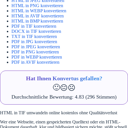
HTML in JPEG konvertieren
HTML in PNG konvertieren
HTML in WEBP konvertieren
HTML in AVIF konvertieren
HTML in BMP konvertieren
PDF in TIF konvertieren
DOCX in TIF konvertieren
TXT in TIF konvertieren
PDF in JPG konvertieren
PDF in JPEG konvertieren
PDF in PNG konvertieren
PDF in WEBP konvertieren
PDF in AVIF konvertieren
Hat Ihnen Konvertus gefallen?
🙂
😐
☹️
Durchschnittliche Bewertung:
4.83
(296 Stimmen)
HTML in TIF umwandeln online kostenlos ohne Qualitätsverlust
Wer eine Webseite, einen gespeicherten Quelltext oder ein HTML-
Dokument dauerhaft, klar und bildbasiert sichern möchte, stößt schnell