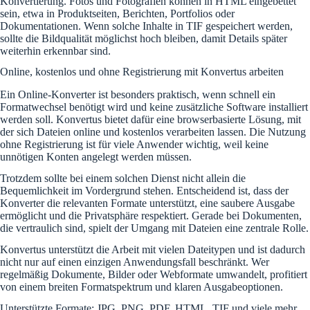
Konvertierung. Fotos und Fotografien können in HTML eingebettet
sein, etwa in Produktseiten, Berichten, Portfolios oder
Dokumentationen. Wenn solche Inhalte in TIF gespeichert werden,
sollte die Bildqualität möglichst hoch bleiben, damit Details später
weiterhin erkennbar sind.
Online, kostenlos und ohne Registrierung mit Konvertus arbeiten
Ein Online-Konverter ist besonders praktisch, wenn schnell ein
Formatwechsel benötigt wird und keine zusätzliche Software installiert
werden soll. Konvertus bietet dafür eine browserbasierte Lösung, mit
der sich Dateien online und kostenlos verarbeiten lassen. Die Nutzung
ohne Registrierung ist für viele Anwender wichtig, weil keine
unnötigen Konten angelegt werden müssen.
Trotzdem sollte bei einem solchen Dienst nicht allein die
Bequemlichkeit im Vordergrund stehen. Entscheidend ist, dass der
Konverter die relevanten Formate unterstützt, eine saubere Ausgabe
ermöglicht und die Privatsphäre respektiert. Gerade bei Dokumenten,
die vertraulich sind, spielt der Umgang mit Dateien eine zentrale Rolle.
Konvertus unterstützt die Arbeit mit vielen Dateitypen und ist dadurch
nicht nur auf einen einzigen Anwendungsfall beschränkt. Wer
regelmäßig Dokumente, Bilder oder Webformate umwandelt, profitiert
von einem breiten Formatspektrum und klaren Ausgabeoptionen.
Unterstützte Formate: JPG, PNG, PDF, HTML, TIF und viele mehr