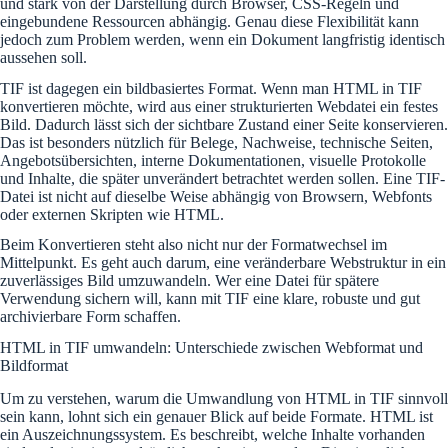
und stark von der Darstellung durch Browser, CSS-Regeln und
eingebundene Ressourcen abhängig. Genau diese Flexibilität kann
jedoch zum Problem werden, wenn ein Dokument langfristig identisch
aussehen soll.
TIF ist dagegen ein bildbasiertes Format. Wenn man HTML in TIF
konvertieren möchte, wird aus einer strukturierten Webdatei ein festes
Bild. Dadurch lässt sich der sichtbare Zustand einer Seite konservieren.
Das ist besonders nützlich für Belege, Nachweise, technische Seiten,
Angebotsübersichten, interne Dokumentationen, visuelle Protokolle
und Inhalte, die später unverändert betrachtet werden sollen. Eine TIF-
Datei ist nicht auf dieselbe Weise abhängig von Browsern, Webfonts
oder externen Skripten wie HTML.
Beim Konvertieren steht also nicht nur der Formatwechsel im
Mittelpunkt. Es geht auch darum, eine veränderbare Webstruktur in ein
zuverlässiges Bild umzuwandeln. Wer eine Datei für spätere
Verwendung sichern will, kann mit TIF eine klare, robuste und gut
archivierbare Form schaffen.
HTML in TIF umwandeln: Unterschiede zwischen Webformat und
Bildformat
Um zu verstehen, warum die Umwandlung von HTML in TIF sinnvoll
sein kann, lohnt sich ein genauer Blick auf beide Formate. HTML ist
ein Auszeichnungssystem. Es beschreibt, welche Inhalte vorhanden