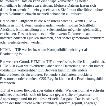
bei mehreren Dateien kann eine Stapelkonvertierung helfen,
einheitliche Ergebnisse zu erstellen. Mehrere Dateien lassen sich
dadurch massenhaft in ein gemeinsames Zielformat überführen, ohne
jedes Dokument einzeln manuell behandeln zu müssen.
Bei solchen Aufgaben ist die Konsistenz wichtig. Wenn HTML-
Inhalte in TIF-Dateien umgewandelt werden, sollten Schriftbild,
Abstände, Bilddarstellung und Seitenstruktur möglichst gleichmäßig
erscheinen. Das ist besonders nützlich, wenn Dokumente aus
unterschiedlichen Quellen stammen, aber später gemeinsam archiviert
oder weitergegeben werden.
HTML in TIF wechseln, wenn Kompatibilität wichtiger als
Bearbeitung ist
Ein weiterer Grund, HTML in TIF zu wechseln, ist die Kompatibilität.
HTML ist zwar weit verbreitet, aber seine Darstellung ist nicht immer
vollständig vorhersehbar. Ein Browser kann Inhalte anders
interpretieren als ein anderer. Fehlende Schriftarten, blockierte
Ressourcen oder veraltete CSS-Regeln können das Erscheinungsbild
verändern.
TIF ist weniger flexibel, aber dafür stabiler. Wer das Format wechseln
möchte, entscheidet sich oft bewusst gegen spätere dynamische
Anpassungen und für eine feste visuelle Ausgabe. Das ist sinnvoll,
wenn der Inhalt nicht weiter verändert, sondern geprüft, abgelegt,