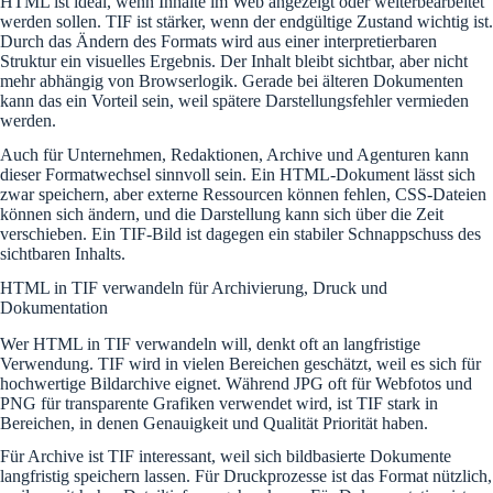
HTML ist ideal, wenn Inhalte im Web angezeigt oder weiterbearbeitet
werden sollen. TIF ist stärker, wenn der endgültige Zustand wichtig ist.
Durch das Ändern des Formats wird aus einer interpretierbaren
Struktur ein visuelles Ergebnis. Der Inhalt bleibt sichtbar, aber nicht
mehr abhängig von Browserlogik. Gerade bei älteren Dokumenten
kann das ein Vorteil sein, weil spätere Darstellungsfehler vermieden
werden.
Auch für Unternehmen, Redaktionen, Archive und Agenturen kann
dieser Formatwechsel sinnvoll sein. Ein HTML-Dokument lässt sich
zwar speichern, aber externe Ressourcen können fehlen, CSS-Dateien
können sich ändern, und die Darstellung kann sich über die Zeit
verschieben. Ein TIF-Bild ist dagegen ein stabiler Schnappschuss des
sichtbaren Inhalts.
HTML in TIF verwandeln für Archivierung, Druck und
Dokumentation
Wer HTML in TIF verwandeln will, denkt oft an langfristige
Verwendung. TIF wird in vielen Bereichen geschätzt, weil es sich für
hochwertige Bildarchive eignet. Während JPG oft für Webfotos und
PNG für transparente Grafiken verwendet wird, ist TIF stark in
Bereichen, in denen Genauigkeit und Qualität Priorität haben.
Für Archive ist TIF interessant, weil sich bildbasierte Dokumente
langfristig speichern lassen. Für Druckprozesse ist das Format nützlich,