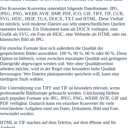
Der Konverter Konvertus unterstützt folgende Dateiformate: JPG,
JPEG, PNG, WEBP, AVIF, BMP, PDF, ICO, GIF, TIFF, TIF, CUR,
SVG, HEIC, HEIF, TGA, DOCX, TXT und HTML. Diese Vielfalt
ist nützlich, weil moderne Dateien aus sehr unterschiedlichen Quellen
stammen können. Ein Dokument kann als DOCX vorliegen, eine
Grafik als SVG, ein Foto als HEIC, eine Webseite als HTML oder ein
klassisches Bild als JPG.
Für einzelne Formate lässt sich außerdem die Qualität der
gespeicherten Bilder auswählen: 100 %, 90 %, 80 % oder 60 %. Diese
Option ist hilfreich, wenn zwischen maximaler Qualität und geringerer
Dateigröße abgewogen werden soll. Wer ohne Qualitätsverlust
arbeiten möchte, wird in der Regel eine besonders hohe Qualität
bevorzugen. Wer Dateien platzsparender speichern will, kann eine
niedrigere Stufe wählen.
Die Unterstützung von TIFF und TIF ist besonders relevant, wenn
professionelle Bildformate gebraucht werden. Gleichzeitig bleiben
auch populäre Formate wie JPG, JPEG, PNG, WEBP, AVIF, GIF und
PDF verfügbar. Dadurch kann ein einzelner Konverter für viele
verschiedene Aufgaben rund um Datei, Dokument, Bild und Foto
verwendet werden.
HTML in TIF machen auf dem Telefon, auf dem iPhone und für
Android