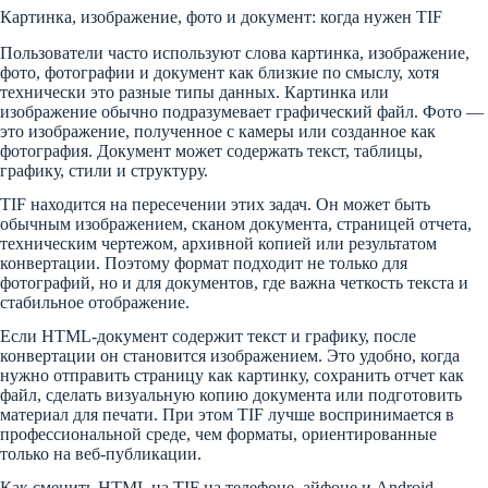
Картинка, изображение, фото и документ: когда нужен TIF
Пользователи часто используют слова картинка, изображение,
фото, фотографии и документ как близкие по смыслу, хотя
технически это разные типы данных. Картинка или
изображение обычно подразумевает графический файл. Фото —
это изображение, полученное с камеры или созданное как
фотография. Документ может содержать текст, таблицы,
графику, стили и структуру.
TIF находится на пересечении этих задач. Он может быть
обычным изображением, сканом документа, страницей отчета,
техническим чертежом, архивной копией или результатом
конвертации. Поэтому формат подходит не только для
фотографий, но и для документов, где важна четкость текста и
стабильное отображение.
Если HTML-документ содержит текст и графику, после
конвертации он становится изображением. Это удобно, когда
нужно отправить страницу как картинку, сохранить отчет как
файл, сделать визуальную копию документа или подготовить
материал для печати. При этом TIF лучше воспринимается в
профессиональной среде, чем форматы, ориентированные
только на веб-публикации.
Как сменить HTML на TIF на телефоне, айфоне и Android