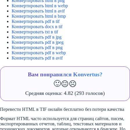
Конвертировать html в png
Конвертировать html в webp
Конвертировать html в avif
Конвертировать html в bmp
Конвертировать pdf в tif
Конвертировать docx в tif
Конвертировать txt в tif
Конвертировать pdf в jpg
Конвертировать pdf в jpeg
Конвертировать pdf в png
Конвертировать pdf в webp
Конвертировать pdf в avif
Вам понравился Konvertus?
🙂
😐
☹️
Средняя оценка:
4.82
(293 голосов)
Перевести HTML в TIF онлайн бесплатно без потери качества
Формат HTML часто используется для страниц сайтов, писем,
экспортированных отчетов, таблиц, текстовых материалов и
технических документов, которые открываются в браузере. Но