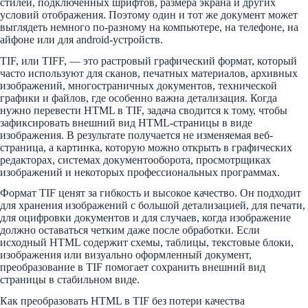
стилей, подключенных шрифтов, размера экрана и других
условий отображения. Поэтому один и тот же документ может
выглядеть немного по-разному на компьютере, на телефоне, на
айфоне или для android-устройств.
TIF, или TIFF, — это растровый графический формат, который
часто используют для сканов, печатных материалов, архивных
изображений, многостраничных документов, технической
графики и файлов, где особенно важна детализация. Когда
нужно перевести HTML в TIF, задача сводится к тому, чтобы
зафиксировать внешний вид HTML-страницы в виде
изображения. В результате получается не изменяемая веб-
страница, а картинка, которую можно открыть в графических
редакторах, системах документооборота, просмотрщиках
изображений и некоторых профессиональных программах.
Формат TIF ценят за гибкость и высокое качество. Он подходит
для хранения изображений с большой детализацией, для печати,
для оцифровки документов и для случаев, когда изображение
должно оставаться четким даже после обработки. Если
исходный HTML содержит схемы, таблицы, текстовые блоки,
изображения или визуально оформленный документ,
преобразование в TIF помогает сохранить внешний вид
страницы в стабильном виде.
Как преобразовать HTML в TIF без потери качества