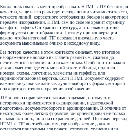
Когда пользователь хочет преобразовать HTML в TIF без потери
качества, чаще всего речь идет о сохранении читаемости текста,
четкости линий, корректного отображения блоков и аккуратной
передаче изображений. HTML сам по себе не хранит страницу
как фотографию. Он хранит структуру, а итоговая картинка
формируется при отображении. Поэтому при конвертации
важно, чтобы итоговый TIF передавал визуальную часть
документа максимально близко к исходному виду.
Без потери качества в этом контексте означает, что итоговое
изображение не должно выглядеть размытым, сжатым до
нечитаемого состояния или искаженным. Особенно это важно
для документов, где есть мелкий текст, таблицы, подписи,
номера, схемы, логотипы, элементы интерфейса или
скриншотоподобная верстка. Если HTML-документ содержит
важные визуальные данные, лучше выбирать формат, который
подходит для точного хранения изображения.
TIF хорошо справляется с такими задачами, потому что
исторически применяется в сканировании, издательской
подготовке, документообороте и архивировании. В отличие от
некоторых более легких форматов, он ориентирован не только
на компактность, но и на сохранение деталей. Поэтому перевод
HTML в TIF востребован там, где изображение должно
оставаться пригодным для печати, отправки, хранения или