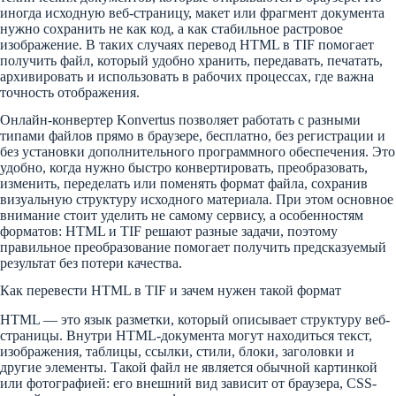
иногда исходную веб-страницу, макет или фрагмент документа
нужно сохранить не как код, а как стабильное растровое
изображение. В таких случаях перевод HTML в TIF помогает
получить файл, который удобно хранить, передавать, печатать,
архивировать и использовать в рабочих процессах, где важна
точность отображения.
Онлайн-конвертер Konvertus позволяет работать с разными
типами файлов прямо в браузере, бесплатно, без регистрации и
без установки дополнительного программного обеспечения. Это
удобно, когда нужно быстро конвертировать, преобразовать,
изменить, переделать или поменять формат файла, сохранив
визуальную структуру исходного материала. При этом основное
внимание стоит уделить не самому сервису, а особенностям
форматов: HTML и TIF решают разные задачи, поэтому
правильное преобразование помогает получить предсказуемый
результат без потери качества.
Как перевести HTML в TIF и зачем нужен такой формат
HTML — это язык разметки, который описывает структуру веб-
страницы. Внутри HTML-документа могут находиться текст,
изображения, таблицы, ссылки, стили, блоки, заголовки и
другие элементы. Такой файл не является обычной картинкой
или фотографией: его внешний вид зависит от браузера, CSS-