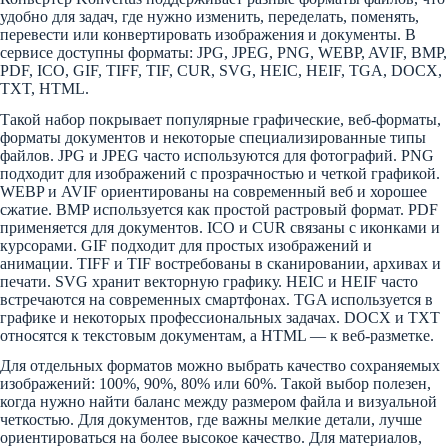
удобно для задач, где нужно изменить, переделать, поменять,
перевести или конвертировать изображения и документы. В
сервисе доступны форматы: JPG, JPEG, PNG, WEBP, AVIF, BMP,
PDF, ICO, GIF, TIFF, TIF, CUR, SVG, HEIC, HEIF, TGA, DOCX,
TXT, HTML.
Такой набор покрывает популярные графические, веб-форматы,
форматы документов и некоторые специализированные типы
файлов. JPG и JPEG часто используются для фотографий. PNG
подходит для изображений с прозрачностью и четкой графикой.
WEBP и AVIF ориентированы на современный веб и хорошее
сжатие. BMP используется как простой растровый формат. PDF
применяется для документов. ICO и CUR связаны с иконками и
курсорами. GIF подходит для простых изображений и
анимации. TIFF и TIF востребованы в сканировании, архивах и
печати. SVG хранит векторную графику. HEIC и HEIF часто
встречаются на современных смартфонах. TGA используется в
графике и некоторых профессиональных задачах. DOCX и TXT
относятся к текстовым документам, а HTML — к веб-разметке.
Для отдельных форматов можно выбрать качество сохраняемых
изображений: 100%, 90%, 80% или 60%. Такой выбор полезен,
когда нужно найти баланс между размером файла и визуальной
четкостью. Для документов, где важны мелкие детали, лучше
ориентироваться на более высокое качество. Для материалов,