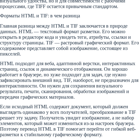
визуального удобства, но и для совместимости с рабочими
процессами, где TIFF остается привычным стандартом.
Форматы HTML и TIF: в чем разница
Главная разница между HTML и TIF заключается в природе
данных. HTML — текстовый формат разметки. Его можно
открыть в редакторе кода и увидеть теги, атрибуты, ссылки и
структуру страницы. TIF — растровый графический формат. Его
содержимое представляет собой изображение, состоящее из
пикселей.
HTML подходит для веба, адаптивной верстки, интерактивных
страниц, ссылок и динамического отображения. Он хорошо
работает в браузере, но хуже подходит для задач, где нужно
зафиксировать внешний вид. TIF, наоборот, не предназначен для
интерактивности. Он нужен для сохранения визуального
результата, печати, сканирования, обработки изображений и
передачи графических материалов.
Если исходный HTML содержит документ, который должен
выглядеть одинаково у всех получателей, преобразование в TIF
решает эту задачу. Получатель увидит изображение, а не набор
элементов, который может измениться из-за настроек браузера.
Поэтому перевод HTML в TIF помогает перейти от гибкой веб-
разметки к стабильному графическому формату.