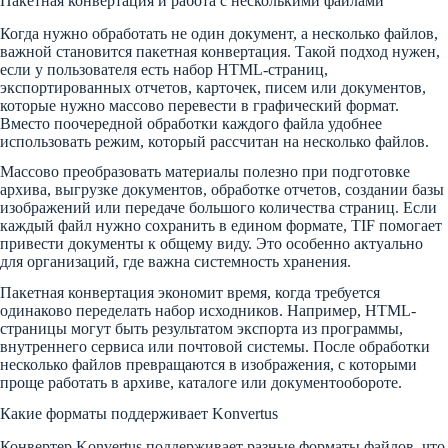
Пакетная конвертация и работа с несколькими файлами
Когда нужно обработать не один документ, а несколько файлов,
важной становится пакетная конвертация. Такой подход нужен,
если у пользователя есть набор HTML-страниц,
экспортированных отчетов, карточек, писем или документов,
которые нужно массово перевести в графический формат.
Вместо поочередной обработки каждого файла удобнее
использовать режим, который рассчитан на несколько файлов.
Массово преобразовать материалы полезно при подготовке
архива, выгрузке документов, обработке отчетов, создании базы
изображений или передаче большого количества страниц. Если
каждый файл нужно сохранить в едином формате, TIF помогает
привести документы к общему виду. Это особенно актуально
для организаций, где важна системность хранения.
Пакетная конвертация экономит время, когда требуется
одинаково переделать набор исходников. Например, HTML-
страницы могут быть результатом экспорта из программы,
внутреннего сервиса или почтовой системы. После обработки
несколько файлов превращаются в изображения, с которыми
проще работать в архиве, каталоге или документообороте.
Какие форматы поддерживает Konvertus
Конвертер Konvertus поддерживает разные форматы файлов, что