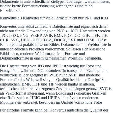
Dokumente in unterschiedliche Zieltypen übertragen werden müssen,
ist eine breite Formatunterstützung wichtiger als eine reine
Einzelfunktion.
Konvertus als Konverter für viele Formate: nicht nur PNG und ICO
Konvertus unterstützt zahlreiche Dateiformate und eignet sich daher
nicht nur für die Umwandlung von PNG zu ICO. Unterstützt werden
JPG, JPEG, PNG, WEBP, AVIF, BMP, PDF, ICO, GIF, TIFF, TIF,
CUR, SVG, HEIC, HEIF, TGA, DOCX, TXT und HTML. Diese
Bandbreite ist praktisch, wenn Bilder, Dokumente und Webformate in
unterschiedlichen Projekten vorkommen. So lassen sich klassische
Bilddateien, moderne Webformate, Icon-Formate und
Dokumentformate in einem gemeinsamen Workflow behandeln.
Die Unterstützung von JPG und JPEG ist wichtig für Fotos und
Fotografien, während PNG besonders für transparente Grafiken und
verlustfreie Bilder geeignet ist. WEBP und AVIF sind moderne
Formate für das Web, weil sie gute Qualität bei kleiner Dateigröße
ermöglichen. BMP, TIFF und TIF werden häufig in älteren,
technischen oder archivbezogenen Zusammenhängen genutzt. SVG ist
als Vektorformat interessant, wenn Logos und skalierbare Grafiken
eine Rolle spielen. HEIC und HEIF sind auf vielen modernen
Mobilgeräten verbreitet, besonders im Umfeld von iPhone-Fotos.
Für einzelne Formate kann bei Konvertus außerdem die Qualität der