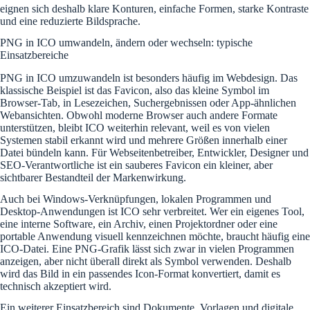
eignen sich deshalb klare Konturen, einfache Formen, starke Kontraste
und eine reduzierte Bildsprache.
PNG in ICO umwandeln, ändern oder wechseln: typische
Einsatzbereiche
PNG in ICO umzuwandeln ist besonders häufig im Webdesign. Das
klassische Beispiel ist das Favicon, also das kleine Symbol im
Browser-Tab, in Lesezeichen, Suchergebnissen oder App-ähnlichen
Webansichten. Obwohl moderne Browser auch andere Formate
unterstützen, bleibt ICO weiterhin relevant, weil es von vielen
Systemen stabil erkannt wird und mehrere Größen innerhalb einer
Datei bündeln kann. Für Webseitenbetreiber, Entwickler, Designer und
SEO-Verantwortliche ist ein sauberes Favicon ein kleiner, aber
sichtbarer Bestandteil der Markenwirkung.
Auch bei Windows-Verknüpfungen, lokalen Programmen und
Desktop-Anwendungen ist ICO sehr verbreitet. Wer ein eigenes Tool,
eine interne Software, ein Archiv, einen Projektordner oder eine
portable Anwendung visuell kennzeichnen möchte, braucht häufig eine
ICO-Datei. Eine PNG-Grafik lässt sich zwar in vielen Programmen
anzeigen, aber nicht überall direkt als Symbol verwenden. Deshalb
wird das Bild in ein passendes Icon-Format konvertiert, damit es
technisch akzeptiert wird.
Ein weiterer Einsatzbereich sind Dokumente, Vorlagen und digitale