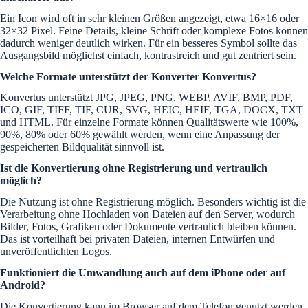
Ein Icon wird oft in sehr kleinen Größen angezeigt, etwa 16×16 oder
32×32 Pixel. Feine Details, kleine Schrift oder komplexe Fotos können
dadurch weniger deutlich wirken. Für ein besseres Symbol sollte das
Ausgangsbild möglichst einfach, kontrastreich und gut zentriert sein.
Welche Formate unterstützt der Konverter Konvertus?
Konvertus unterstützt JPG, JPEG, PNG, WEBP, AVIF, BMP, PDF,
ICO, GIF, TIFF, TIF, CUR, SVG, HEIC, HEIF, TGA, DOCX, TXT
und HTML. Für einzelne Formate können Qualitätswerte wie 100%,
90%, 80% oder 60% gewählt werden, wenn eine Anpassung der
gespeicherten Bildqualität sinnvoll ist.
Ist die Konvertierung ohne Registrierung und vertraulich
möglich?
Die Nutzung ist ohne Registrierung möglich. Besonders wichtig ist die
Verarbeitung ohne Hochladen von Dateien auf den Server, wodurch
Bilder, Fotos, Grafiken oder Dokumente vertraulich bleiben können.
Das ist vorteilhaft bei privaten Dateien, internen Entwürfen und
unveröffentlichten Logos.
Funktioniert die Umwandlung auch auf dem iPhone oder auf
Android?
Die Konvertierung kann im Browser auf dem Telefon genutzt werden,