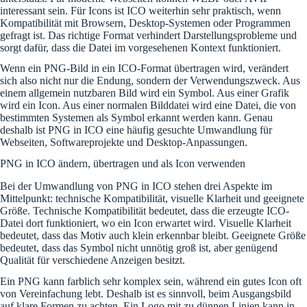
interessant sein. Für Icons ist ICO weiterhin sehr praktisch, wenn
Kompatibilität mit Browsern, Desktop-Systemen oder Programmen
gefragt ist. Das richtige Format verhindert Darstellungsprobleme und
sorgt dafür, dass die Datei im vorgesehenen Kontext funktioniert.
Wenn ein PNG-Bild in ein ICO-Format übertragen wird, verändert
sich also nicht nur die Endung, sondern der Verwendungszweck. Aus
einem allgemein nutzbaren Bild wird ein Symbol. Aus einer Grafik
wird ein Icon. Aus einer normalen Bilddatei wird eine Datei, die von
bestimmten Systemen als Symbol erkannt werden kann. Genau
deshalb ist PNG in ICO eine häufig gesuchte Umwandlung für
Webseiten, Softwareprojekte und Desktop-Anpassungen.
PNG in ICO ändern, übertragen und als Icon verwenden
Bei der Umwandlung von PNG in ICO stehen drei Aspekte im
Mittelpunkt: technische Kompatibilität, visuelle Klarheit und geeignete
Größe. Technische Kompatibilität bedeutet, dass die erzeugte ICO-
Datei dort funktioniert, wo ein Icon erwartet wird. Visuelle Klarheit
bedeutet, dass das Motiv auch klein erkennbar bleibt. Geeignete Größe
bedeutet, dass das Symbol nicht unnötig groß ist, aber genügend
Qualität für verschiedene Anzeigen besitzt.
Ein PNG kann farblich sehr komplex sein, während ein gutes Icon oft
von Vereinfachung lebt. Deshalb ist es sinnvoll, beim Ausgangsbild
auf klare Formen zu achten. Ein Logo mit zu dünnen Linien kann in