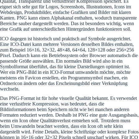
Qualität, Transparenz und verlustfreier Kompression speichert. Es
eignet sich sehr gut für Logos, Screenshots, Illustrationen, Icons im
Webdesign, Produktbilder, einfache Grafiken und Bilder mit klaren
Kanten. PNG kann einen Alphakanal enthalten, wodurch transparente
Bereiche sauber dargestellt werden. Das ist besonders wichtig, wenn
eine Grafik auf unterschiedlichen Hintergründen funktionieren soll.
ICO dagegen ist historisch und praktisch auf Symbole ausgerichtet.
Eine ICO-Datei kann mehrere Versionen desselben Bildes enthalten,
zum Beispiel 16×16, 32×32, 48×48, 64×64, 128×128 oder 256×256
Pixel. Dadurch kann ein Betriebssystem oder Browser automatisch die
passende Größe auswählen. Ein normales Bild wird also in ein
Symbolformat überführt, das für kleine Darstellungen optimiert ist.
Wer ein PNG-Bild in ein ICO-Format umwandeln möchte, möchte
meistens ein Favicon erstellen, ein Programmsymbol machen, ein
Ordnericon ändern oder das Erscheinungsbild einer Verknüpfung
wechseln.
Das PNG-Format ist für hohe visuelle Qualität bekannt. Es verwendet
eine verlustfreie Kompression, was bedeutet, dass die
Bildinformationen beim Speichern nicht wie bei manchen anderen
Formaten reduziert werden. Deshalb ist PNG eine gute Ausgangsbasis,
wenn ein Icon ohne Qualitätsverlust entstehen soll. Trotzdem muss
beim Umwandeln beachtet werden, dass ein Icon oft sehr klein
dargestellt wird. Feine Details, kleine Schriftzüge oder komplexe Fotos
können in 16×16 oder 32×32 Pixeln schnell unscharf wirken. Für ICO