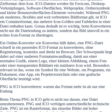
Zielformat: dem Icon. ICO-Dateien werden für Favicons, Desktop-
Verknüpfungen, Software-Oberflächen, Webprojekte, Ordnersymbole
und kleine Benutzeroberflächen-Elemente verwendet. Während PNG
als modernes, flexibles und weit verbreitetes Bildformat gilt, ist ICO
ein Containerformat, das mehrere Icon-Größen und Farbtiefen in einer
Datei enthalten kann. Genau deshalb ist es wichtig, beim Konvertieren
nicht nur die Dateiendung zu ändern, sondern das Bild sinnvoll in ein
echtes Icon-Format zu übertragen.
Ein Online-Konverter wie Konvertus hilft dabei, eine PNG-Datei
schnell in ein passendes ICO-Format zu konvertieren, ohne
Registrierung, kostenlos und direkt im Browser. Der Schwerpunkt liegt
dabei auf einer sauberen Formatumwandlung, damit aus einer
normalen Grafik, einem Logo, einer kleinen Abbildung, einem Foto
oder einer transparenten Bilddatei ein nutzbares Icon wird. Besonders
relevant ist das, wenn ein Symbol für eine Website, ein Programm, ein
Dokument, eine App, ein Projektverzeichnis oder eine grafische
Oberfläche benötigt wird.
PNG in ICO konvertieren: warum das Format mehr ist als nur eine
Endung
Beim Thema PNG in ICO geht es nicht nur darum, eine Datei
umzubenennen. PNG und ICO verfolgen unterschiedliche technische
Ziele. PNG ist ein Rasterformat, das einzelne Bilder mit hoher