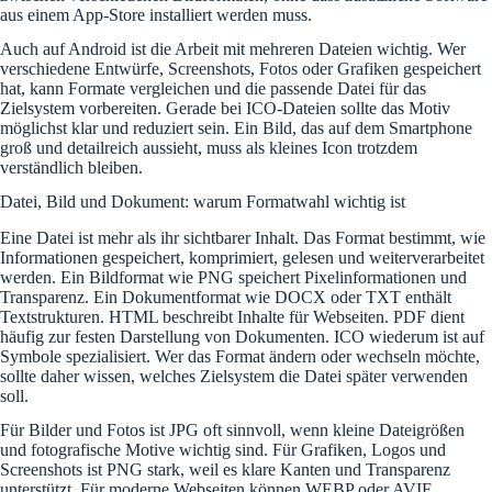
aus einem App-Store installiert werden muss.
Auch auf Android ist die Arbeit mit mehreren Dateien wichtig. Wer
verschiedene Entwürfe, Screenshots, Fotos oder Grafiken gespeichert
hat, kann Formate vergleichen und die passende Datei für das
Zielsystem vorbereiten. Gerade bei ICO-Dateien sollte das Motiv
möglichst klar und reduziert sein. Ein Bild, das auf dem Smartphone
groß und detailreich aussieht, muss als kleines Icon trotzdem
verständlich bleiben.
Datei, Bild und Dokument: warum Formatwahl wichtig ist
Eine Datei ist mehr als ihr sichtbarer Inhalt. Das Format bestimmt, wie
Informationen gespeichert, komprimiert, gelesen und weiterverarbeitet
werden. Ein Bildformat wie PNG speichert Pixelinformationen und
Transparenz. Ein Dokumentformat wie DOCX oder TXT enthält
Textstrukturen. HTML beschreibt Inhalte für Webseiten. PDF dient
häufig zur festen Darstellung von Dokumenten. ICO wiederum ist auf
Symbole spezialisiert. Wer das Format ändern oder wechseln möchte,
sollte daher wissen, welches Zielsystem die Datei später verwenden
soll.
Für Bilder und Fotos ist JPG oft sinnvoll, wenn kleine Dateigrößen
und fotografische Motive wichtig sind. Für Grafiken, Logos und
Screenshots ist PNG stark, weil es klare Kanten und Transparenz
unterstützt. Für moderne Webseiten können WEBP oder AVIF