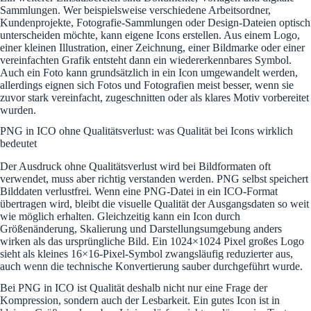
Sammlungen. Wer beispielsweise verschiedene Arbeitsordner,
Kundenprojekte, Fotografie-Sammlungen oder Design-Dateien optisch
unterscheiden möchte, kann eigene Icons erstellen. Aus einem Logo,
einer kleinen Illustration, einer Zeichnung, einer Bildmarke oder einer
vereinfachten Grafik entsteht dann ein wiedererkennbares Symbol.
Auch ein Foto kann grundsätzlich in ein Icon umgewandelt werden,
allerdings eignen sich Fotos und Fotografien meist besser, wenn sie
zuvor stark vereinfacht, zugeschnitten oder als klares Motiv vorbereitet
wurden.
PNG in ICO ohne Qualitätsverlust: was Qualität bei Icons wirklich
bedeutet
Der Ausdruck ohne Qualitätsverlust wird bei Bildformaten oft
verwendet, muss aber richtig verstanden werden. PNG selbst speichert
Bilddaten verlustfrei. Wenn eine PNG-Datei in ein ICO-Format
übertragen wird, bleibt die visuelle Qualität der Ausgangsdaten so weit
wie möglich erhalten. Gleichzeitig kann ein Icon durch
Größenänderung, Skalierung und Darstellungsumgebung anders
wirken als das ursprüngliche Bild. Ein 1024×1024 Pixel großes Logo
sieht als kleines 16×16-Pixel-Symbol zwangsläufig reduzierter aus,
auch wenn die technische Konvertierung sauber durchgeführt wurde.
Bei PNG in ICO ist Qualität deshalb nicht nur eine Frage der
Kompression, sondern auch der Lesbarkeit. Ein gutes Icon ist in