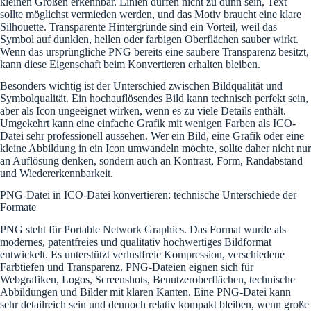
kleinen Größen erkennbar. Linien dürfen nicht zu dünn sein, Text
sollte möglichst vermieden werden, und das Motiv braucht eine klare
Silhouette. Transparente Hintergründe sind ein Vorteil, weil das
Symbol auf dunklen, hellen oder farbigen Oberflächen sauber wirkt.
Wenn das ursprüngliche PNG bereits eine saubere Transparenz besitzt,
kann diese Eigenschaft beim Konvertieren erhalten bleiben.
Besonders wichtig ist der Unterschied zwischen Bildqualität und
Symbolqualität. Ein hochauflösendes Bild kann technisch perfekt sein,
aber als Icon ungeeignet wirken, wenn es zu viele Details enthält.
Umgekehrt kann eine einfache Grafik mit wenigen Farben als ICO-
Datei sehr professionell aussehen. Wer ein Bild, eine Grafik oder eine
kleine Abbildung in ein Icon umwandeln möchte, sollte daher nicht nur
an Auflösung denken, sondern auch an Kontrast, Form, Randabstand
und Wiedererkennbarkeit.
PNG-Datei in ICO-Datei konvertieren: technische Unterschiede der
Formate
PNG steht für Portable Network Graphics. Das Format wurde als
modernes, patentfreies und qualitativ hochwertiges Bildformat
entwickelt. Es unterstützt verlustfreie Kompression, verschiedene
Farbtiefen und Transparenz. PNG-Dateien eignen sich für
Webgrafiken, Logos, Screenshots, Benutzeroberflächen, technische
Abbildungen und Bilder mit klaren Kanten. Eine PNG-Datei kann
sehr detailreich sein und dennoch relativ kompakt bleiben, wenn große