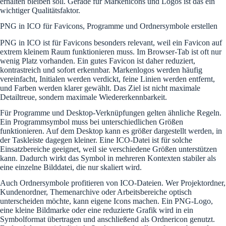
erhalten bleiben soll. Gerade für Markenicons und Logos ist das ein
wichtiger Qualitätsfaktor.
PNG in ICO für Favicons, Programme und Ordnersymbole erstellen
PNG in ICO ist für Favicons besonders relevant, weil ein Favicon auf
extrem kleinem Raum funktionieren muss. Im Browser-Tab ist oft nur
wenig Platz vorhanden. Ein gutes Favicon ist daher reduziert,
kontrastreich und sofort erkennbar. Markenlogos werden häufig
vereinfacht, Initialen werden verdickt, feine Linien werden entfernt,
und Farben werden klarer gewählt. Das Ziel ist nicht maximale
Detailtreue, sondern maximale Wiedererkennbarkeit.
Für Programme und Desktop-Verknüpfungen gelten ähnliche Regeln.
Ein Programmsymbol muss bei unterschiedlichen Größen
funktionieren. Auf dem Desktop kann es größer dargestellt werden, in
der Taskleiste dagegen kleiner. Eine ICO-Datei ist für solche
Einsatzbereiche geeignet, weil sie verschiedene Größen unterstützen
kann. Dadurch wirkt das Symbol in mehreren Kontexten stabiler als
eine einzelne Bilddatei, die nur skaliert wird.
Auch Ordnersymbole profitieren von ICO-Dateien. Wer Projektordner,
Kundenordner, Themenarchive oder Arbeitsbereiche optisch
unterscheiden möchte, kann eigene Icons machen. Ein PNG-Logo,
eine kleine Bildmarke oder eine reduzierte Grafik wird in ein
Symbolformat übertragen und anschließend als Ordnericon genutzt.