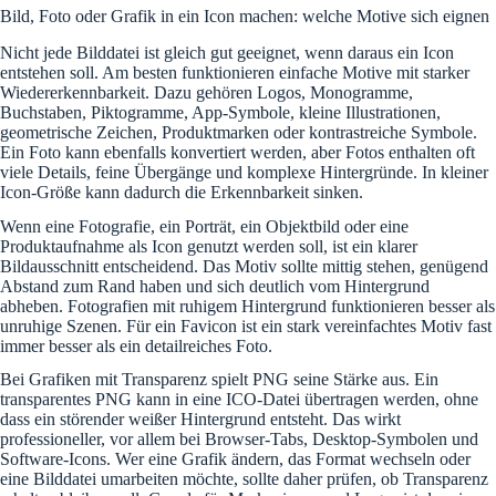
Bild, Foto oder Grafik in ein Icon machen: welche Motive sich eignen
Nicht jede Bilddatei ist gleich gut geeignet, wenn daraus ein Icon
entstehen soll. Am besten funktionieren einfache Motive mit starker
Wiedererkennbarkeit. Dazu gehören Logos, Monogramme,
Buchstaben, Piktogramme, App-Symbole, kleine Illustrationen,
geometrische Zeichen, Produktmarken oder kontrastreiche Symbole.
Ein Foto kann ebenfalls konvertiert werden, aber Fotos enthalten oft
viele Details, feine Übergänge und komplexe Hintergründe. In kleiner
Icon-Größe kann dadurch die Erkennbarkeit sinken.
Wenn eine Fotografie, ein Porträt, ein Objektbild oder eine
Produktaufnahme als Icon genutzt werden soll, ist ein klarer
Bildausschnitt entscheidend. Das Motiv sollte mittig stehen, genügend
Abstand zum Rand haben und sich deutlich vom Hintergrund
abheben. Fotografien mit ruhigem Hintergrund funktionieren besser als
unruhige Szenen. Für ein Favicon ist ein stark vereinfachtes Motiv fast
immer besser als ein detailreiches Foto.
Bei Grafiken mit Transparenz spielt PNG seine Stärke aus. Ein
transparentes PNG kann in eine ICO-Datei übertragen werden, ohne
dass ein störender weißer Hintergrund entsteht. Das wirkt
professioneller, vor allem bei Browser-Tabs, Desktop-Symbolen und
Software-Icons. Wer eine Grafik ändern, das Format wechseln oder
eine Bilddatei umarbeiten möchte, sollte daher prüfen, ob Transparenz