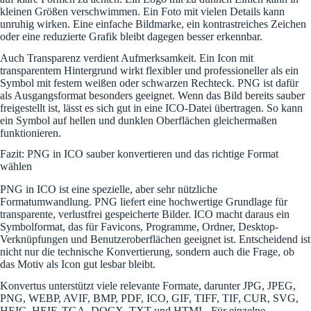
kleinen Größen verschwimmen. Ein Foto mit vielen Details kann
unruhig wirken. Eine einfache Bildmarke, ein kontrastreiches Zeichen
oder eine reduzierte Grafik bleibt dagegen besser erkennbar.
Auch Transparenz verdient Aufmerksamkeit. Ein Icon mit
transparentem Hintergrund wirkt flexibler und professioneller als ein
Symbol mit festem weißen oder schwarzen Rechteck. PNG ist dafür
als Ausgangsformat besonders geeignet. Wenn das Bild bereits sauber
freigestellt ist, lässt es sich gut in eine ICO-Datei übertragen. So kann
ein Symbol auf hellen und dunklen Oberflächen gleichermaßen
funktionieren.
Fazit: PNG in ICO sauber konvertieren und das richtige Format
wählen
PNG in ICO ist eine spezielle, aber sehr nützliche
Formatumwandlung. PNG liefert eine hochwertige Grundlage für
transparente, verlustfrei gespeicherte Bilder. ICO macht daraus ein
Symbolformat, das für Favicons, Programme, Ordner, Desktop-
Verknüpfungen und Benutzeroberflächen geeignet ist. Entscheidend ist
nicht nur die technische Konvertierung, sondern auch die Frage, ob
das Motiv als Icon gut lesbar bleibt.
Konvertus unterstützt viele relevante Formate, darunter JPG, JPEG,
PNG, WEBP, AVIF, BMP, PDF, ICO, GIF, TIFF, TIF, CUR, SVG,
HEIC, HEIF, TGA, DOCX, TXT und HTML. Für einzelne