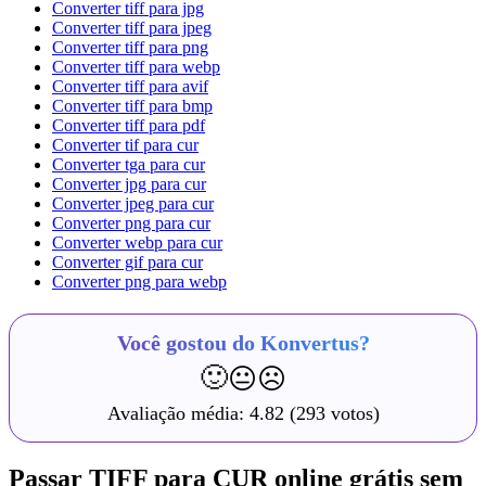
Converter tiff para jpg
Converter tiff para jpeg
Converter tiff para png
Converter tiff para webp
Converter tiff para avif
Converter tiff para bmp
Converter tiff para pdf
Converter tif para cur
Converter tga para cur
Converter jpg para cur
Converter jpeg para cur
Converter png para cur
Converter webp para cur
Converter gif para cur
Converter png para webp
Você gostou do Konvertus?
🙂
😐
☹️
Avaliação média:
4.82
(293 votos)
Passar TIFF para CUR online grátis sem