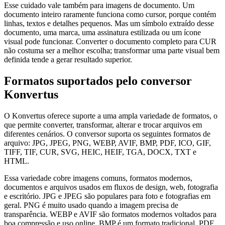
Esse cuidado vale também para imagens de documento. Um
documento inteiro raramente funciona como cursor, porque contém
linhas, textos e detalhes pequenos. Mas um símbolo extraído desse
documento, uma marca, uma assinatura estilizada ou um ícone
visual pode funcionar. Converter o documento completo para CUR
não costuma ser a melhor escolha; transformar uma parte visual bem
definida tende a gerar resultado superior.
Formatos suportados pelo conversor
Konvertus
O Konvertus oferece suporte a uma ampla variedade de formatos, o
que permite converter, transformar, alterar e trocar arquivos em
diferentes cenários. O conversor suporta os seguintes formatos de
arquivo: JPG, JPEG, PNG, WEBP, AVIF, BMP, PDF, ICO, GIF,
TIFF, TIF, CUR, SVG, HEIC, HEIF, TGA, DOCX, TXT e
HTML.
Essa variedade cobre imagens comuns, formatos modernos,
documentos e arquivos usados em fluxos de design, web, fotografia
e escritório. JPG e JPEG são populares para foto e fotografias em
geral. PNG é muito usado quando a imagem precisa de
transparência. WEBP e AVIF são formatos modernos voltados para
boa compressão e uso online. BMP é um formato tradicional. PDF,