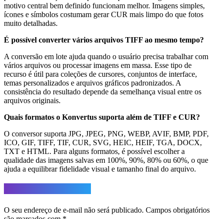
motivo central bem definido funcionam melhor. Imagens simples,
ícones e símbolos costumam gerar CUR mais limpo do que fotos
muito detalhadas.
É possível converter vários arquivos TIFF ao mesmo tempo?
A conversão em lote ajuda quando o usuário precisa trabalhar com
vários arquivos ou processar imagens em massa. Esse tipo de
recurso é útil para coleções de cursores, conjuntos de interface,
temas personalizados e arquivos gráficos padronizados. A
consistência do resultado depende da semelhança visual entre os
arquivos originais.
Quais formatos o Konvertus suporta além de TIFF e CUR?
O conversor suporta JPG, JPEG, PNG, WEBP, AVIF, BMP, PDF,
ICO, GIF, TIFF, TIF, CUR, SVG, HEIC, HEIF, TGA, DOCX,
TXT e HTML. Para alguns formatos, é possível escolher a
qualidade das imagens salvas em 100%, 90%, 80% ou 60%, o que
ajuda a equilibrar fidelidade visual e tamanho final do arquivo.
Deixe um comentário
O seu endereço de e-mail não será publicado.
Campos obrigatórios
são marcados com
*