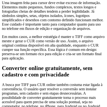
Uma imagem feita para cursor deve evitar excesso de informação.
Elementos muito pequenos, fundos complexos, textos longos e
fotografias cheias de detalhes tendem a perder legibilidade. Já
símbolos simples, setas, objetos isolados, ícones, logotipos
simplificados e desenhos com contorno definido funcionam melhor.
Esse cuidado é importante tanto para computador quanto para uso
no telefone em fluxos de edição e organização de arquivos.
Em muitos casos, a melhor estratégia é manter o TIFF como arquivo
mestre e gerar o CUR como versão de uso. Assim, o arquivo
original continua disponível em alta qualidade, enquanto o CUR
cumpre sua função específica. Essa lógica é comum em design:
preserva-se um formato rico para edição e cria-se um formato final
para aplicação.
Converter online gratuitamente, sem
cadastro e com privacidade
A busca por TIFF para CUR online também costuma estar ligada à
conveniência. O usuário quer resolver a conversão sem instalar
programas, sem cadastro e sem etapas desnecessárias. A
possibilidade de converter gratuitamente torna o processo mais
acessível para quem precisa de uma solução pontual, seja no
computador, no telefone, no iPhone, para Android ou no Android.